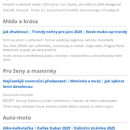
Haraslín si zaslouží odejít. Výhra je to i pro Spartu, ale měla by ještě zareagovat
ONLINE: Slavia B - Třinec 3:2. Dukla hostí Kroměříž, Karviná hraje v Prostějově
Móda a krása
Jak zhubnout
Trendy nehty pro jaro 2025
Nové make-up trendy
Smrt na silnici v Letňanech: Policie vyšetřuje tragickou nehodu motorkáře
Sex, fetiš, BDSM, ale i přednášky, workshopy a market. Organizátor Prague Fetish
Weekendu popsal, jak akce probíhá
Vodní zdroje a zemědělská půda v ohrožení: Katastrofální sucha přicházejí stále
dříve
Pro ženy a maminky
Nejčastější novoroční předsevzetí
Miminko a mráz
Jak vybírat
letní dovolenou
Okurková limonáda
RECEPT: Kynutý švestkový koláč s drobenkou. Klasika, se kterou zabodujete
Tohle nikdy neříkejte! Slova, kterými rodiče dětem ubližují ze všeho nejvíc
Auto-moto
Alko-kalkulačka
Rallye Dakar 2025
Dálniční známka 2025