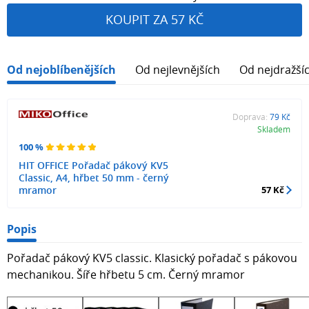
KOUPIT ZA 57 KČ
Od nejoblíbenějších
Od nejlevnějších
Od nejdražší
Doprava:
79 Kč
Skladem
100 %
HIT OFFICE Pořadač pákový KV5
Classic, A4, hřbet 50 mm - černý
mramor
57 Kč
Popis
Pořadač pákový KV5 classic. Klasický pořadač s pákovou
mechanikou. Šíře hřbetu 5 cm. Černý mramor