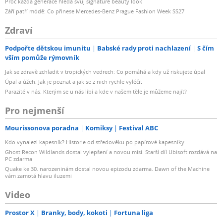
Proč každá generace hledá svůj signature beauty look
Září patří módě: Co přinese Mercedes-Benz Prague Fashion Week SS27
Zdraví
Podpořte dětskou imunitu
Babské rady proti nachlazení
S čím
vším pomůže rýmovník
Jak se zdravě zchladit v tropických vedrech: Co pomáhá a kdy už riskujete úpal
Úpal a úžeh: Jak je poznat a jak se z nich rychle vyléčit
Parazité v nás: Kterým se u nás líbí a kde v našem těle je můžeme najít?
Pro nejmenší
Mourissonova poradna
Komiksy
Festival ABC
Kdo vynalezl kapesník? Historie od středověku po papírové kapesníky
Ghost Recon Wildlands dostal vylepšení a novou misi. Starší díl Ubisoft rozdává na
PC zdarma
Quake ke 30. narozeninám dostal novou epizodu zdarma. Dawn of the Machine
vám zamotá hlavu iluzemi
Video
Prostor X
Branky, body, kokoti
Fortuna liga