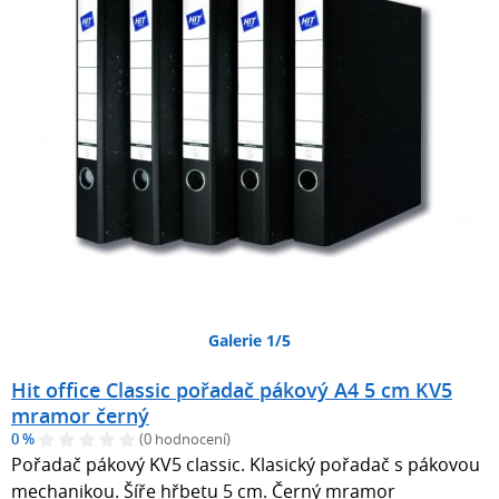
Galerie 1/5
Hit office Classic pořadač pákový A4 5 cm KV5
mramor černý
0 %
(0 hodnocení)
Pořadač pákový KV5 classic. Klasický pořadač s pákovou
mechanikou. Šíře hřbetu 5 cm. Černý mramor