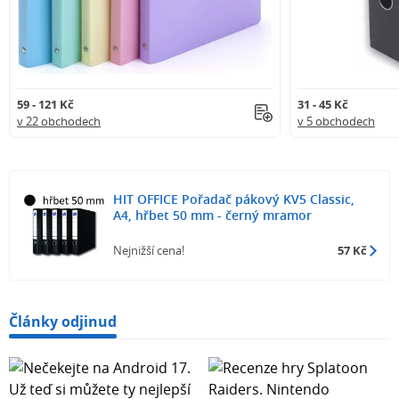
59 - 121 Kč
31 - 45 Kč
v 22 obchodech
v 5 obchodech
HIT OFFICE Pořadač pákový KV5 Classic,
A4, hřbet 50 mm - černý mramor
Nejnižší cena!
57 Kč
Články odjinud