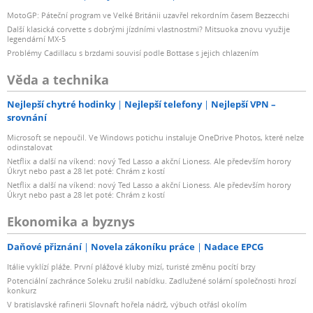
MotoGP: Páteční program ve Velké Británii uzavřel rekordním časem Bezzecchi
Další klasická corvette s dobrými jízdními vlastnostmi? Mitsuoka znovu využije
legendární MX-5
Problémy Cadillacu s brzdami souvisí podle Bottase s jejich chlazením
Věda a technika
Nejlepší chytré hodinky
Nejlepší telefony
Nejlepší VPN –
srovnání
Microsoft se nepoučil. Ve Windows potichu instaluje OneDrive Photos, které nelze
odinstalovat
Netflix a další na víkend: nový Ted Lasso a akční Lioness. Ale především horory
Úkryt nebo past a 28 let poté: Chrám z kostí
Netflix a další na víkend: nový Ted Lasso a akční Lioness. Ale především horory
Úkryt nebo past a 28 let poté: Chrám z kostí
Ekonomika a byznys
Daňové přiznání
Novela zákoníku práce
Nadace EPCG
Itálie vyklízí pláže. První plážové kluby mizí, turisté změnu pocítí brzy
Potenciální zachránce Soleku zrušil nabídku. Zadlužené solární společnosti hrozí
konkurz
V bratislavské rafinerii Slovnaft hořela nádrž, výbuch otřásl okolím