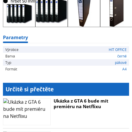
Parametry
Výrobce
HIT OFFICE
Barva
černé
Typ
pákové
Formát
A4
Určitě si přečtěte
Ukázka z GTA 6 bude mít
premiéru na Netflixu