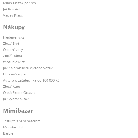
Milan Knížák pohřeb
Jiří Pospíšil
Václav Klaus
Nákupy
hledejceny.cz
Zboží Živě
Osobní vozy
Zboží Dáma
zbozi.blesk.cz
Jak na prohlídku ojetého vozu?
HobbyKompas
Auto pro začátečníka do 100 000 Kč
Zboží Auto
Ojetá Škoda Octavia
Jak vybrat auto?
Mimibazar
Testujte s Mimibazarem
Monster High
Barbie