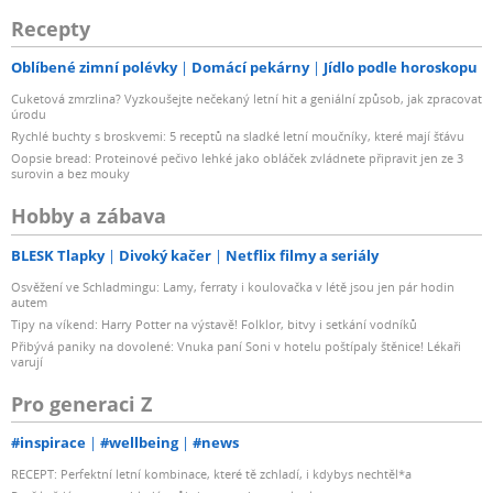
Recepty
Oblíbené zimní polévky
Domácí pekárny
Jídlo podle horoskopu
Cuketová zmrzlina? Vyzkoušejte nečekaný letní hit a geniální způsob, jak zpracovat
úrodu
Rychlé buchty s broskvemi: 5 receptů na sladké letní moučníky, které mají šťávu
Oopsie bread: Proteinové pečivo lehké jako obláček zvládnete připravit jen ze 3
surovin a bez mouky
Hobby a zábava
BLESK Tlapky
Divoký kačer
Netflix filmy a seriály
Osvěžení ve Schladmingu: Lamy, ferraty i koulovačka v létě jsou jen pár hodin
autem
Tipy na víkend: Harry Potter na výstavě! Folklor, bitvy i setkání vodníků
Přibývá paniky na dovolené: Vnuka paní Soni v hotelu poštípaly štěnice! Lékaři
varují
Pro generaci Z
#inspirace
#wellbeing
#news
RECEPT: Perfektní letní kombinace, které tě zchladí, i kdybys nechtěl*a