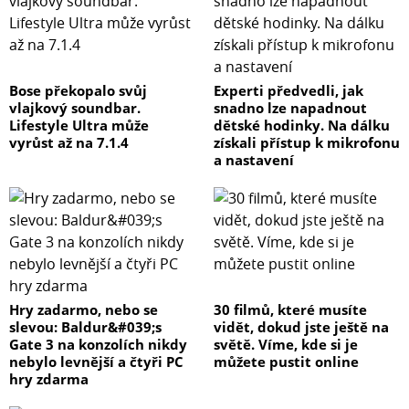
Bose překopalo svůj
Experti předvedli, jak
vlajkový soundbar.
snadno lze napadnout
Lifestyle Ultra může
dětské hodinky. Na dálku
vyrůst až na 7.1.4
získali přístup k mikrofonu
a nastavení
Hry zadarmo, nebo se
30 filmů, které musíte
slevou: Baldur&#039;s
vidět, dokud jste ještě na
Gate 3 na konzolích nikdy
světě. Víme, kde si je
nebylo levnější a čtyři PC
můžete pustit online
hry zdarma