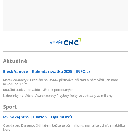
VÝBĚR
Aktuálně
Blesk Vánoce
Kalendář svátků 2025
INFO.cz
Marek Adamczyk: Problém na DAMU přetrvává. Všichni o něm vědí, jen moc
nevědí, co s ním
Brutální útok v Tanvaldu: Několik pobodaných
Nahotinky na Měsíci: Astronautovy Playboy fotky se vydražily za miliony
Sport
MS hokej 2025
Biatlon
Liga mistrů
Ostuda pro Dynamo. Odhlášení béčka za půl milionu, majitelka odmítla nabídku
kraje