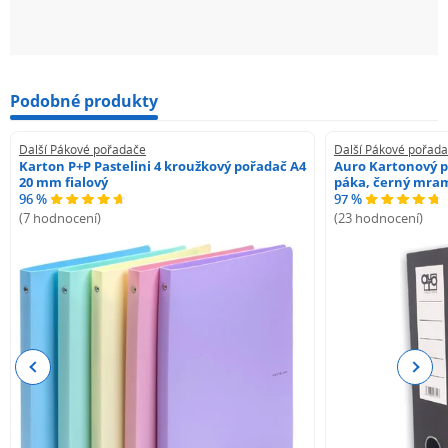
Podobné produkty
Další Pákové pořadače
Další Pákové pořad
Karton P+P Pastelini 4 kroužkový pořadač A4
Auro Kartonový p
20 mm fialový
páka, černý mra
96 %
97 %
(7 hodnocení)
(23 hodnocení)
Previous
Next