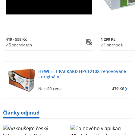
419 - 558 Kč
1 290 Kč
v 5 obchodech
v 1 obchodě
HEWLETT PACKARD HPCF210X-renovované
- originální
Nejnižší cena!
479 Kč
Články odjinud