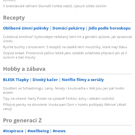
V bratislavské rafinerii Slovnaft hořela nádrž, výbuch otřásl okolím
Recepty
Oblíbené zimní polévky
Domácí pekárny
Jídlo podle horoskopu
Cuketová zmrzlina? Vyzkoušejte nečekaný letní hit a geniální způsob, jak zpracovat
úrodu
Rychlé buchty s broskvemi: 5 receptů na sladké letní moučníky, které mají šťávu
Oopsie bread: Proteinové pečivo lehké jako obláček zvládnete připravit jen ze 3
surovin a bez mouky
Hobby a zábava
BLESK Tlapky
Divoký kačer
Netflix filmy a seriály
Osvěžení ve Schladmingu: Lamy, ferraty i koulovačka v létě jsou jen pár hodin
autem
Tipy na víkend: Harry Potter na výstavě! Folklor, bitvy i setkání vodníků
Přibývá paniky na dovolené: Vnuka paní Soni v hotelu poštípaly štěnice! Lékaři
varují
Pro generaci Z
#inspirace
#wellbeing
#news