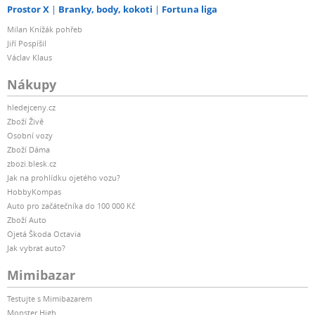
Prostor X
Branky, body, kokoti
Fortuna liga
Milan Knížák pohřeb
Jiří Pospíšil
Václav Klaus
Nákupy
hledejceny.cz
Zboží Živě
Osobní vozy
Zboží Dáma
zbozi.blesk.cz
Jak na prohlídku ojetého vozu?
HobbyKompas
Auto pro začátečníka do 100 000 Kč
Zboží Auto
Ojetá Škoda Octavia
Jak vybrat auto?
Mimibazar
Testujte s Mimibazarem
Monster High