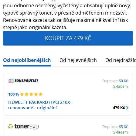
jsou odborně ošetřeny, vyčištěny a obsahují uplně nový,
typově správný toner, v přesně odměřeném množství.
Renovovaná kazeta tak zajišťuje maximálně kvalitní tisk
stejně jako originální kazeta.
KOUPIT ZA 479 KČ
Od nejoblíbenějších
Od nejlevnějších
Od nejdražší
Doprava:
60 Kč
Skladem
100 %
HEWLETT PACKARD HPCF210X-
renovované - originální
479 Kč
Doprava:
65 Kč
Skladem