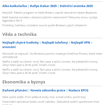
Alko-kalkulačka
Rallye Dakar 2025
Dálniční známka 2025
MotoGP: Páteční program ve Velké Británii uzavřel rekordním časem Bezzecchi
Další klasická corvette s dobrými jízdními vlastnostmi? Mitsuoka znovu využije
legendární MX-5
Problémy Cadillacu s brzdami souvisí podle Bottase s jejich chlazením
Věda a technika
Nejlepší chytré hodinky
Nejlepší telefony
Nejlepší VPN –
srovnání
Microsoft se nepoučil. Ve Windows potichu instaluje OneDrive Photos, které nelze
odinstalovat
Netflix a další na víkend: nový Ted Lasso a akční Lioness. Ale především horory
Úkryt nebo past a 28 let poté: Chrám z kostí
Netflix a další na víkend: nový Ted Lasso a akční Lioness. Ale především horory
Úkryt nebo past a 28 let poté: Chrám z kostí
Ekonomika a byznys
Daňové přiznání
Novela zákoníku práce
Nadace EPCG
Itálie vyklízí pláže. První plážové kluby mizí, turisté změnu pocítí brzy
Potenciální zachránce Soleku zrušil nabídku. Zadlužené solární společnosti hrozí
konkurz