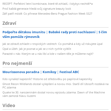
RECEPT: Perfektní letní kombinace, které tě zchladí, i kdybys nechtěl*a
Proč každá generace hledá svůj signature beauty look
Září patří módě: Co přinese Mercedes-Benz Prague Fashion Week SS27
Zdraví
Podpořte dětskou imunitu
Babské rady proti nachlazení
S čím
vším pomůže rýmovník
Jak se zdravě zchladit v tropických vedrech: Co pomáhá a kdy už riskujete úpal
Úpal a úžeh: Jak je poznat a jak se z nich rychle vyléčit
Parazité v nás: Kterým se u nás líbí a kde v našem těle je můžeme najít?
Pro nejmenší
Mourissonova poradna
Komiksy
Festival ABC
Kdo vynalezl kapesník? Historie od středověku po papírové kapesníky
Ghost Recon Wildlands dostal vylepšení a novou misi. Starší díl Ubisoft rozdává na
PC zdarma
Quake ke 30. narozeninám dostal novou epizodu zdarma. Dawn of the Machine
vám zamotá hlavu iluzemi
Video