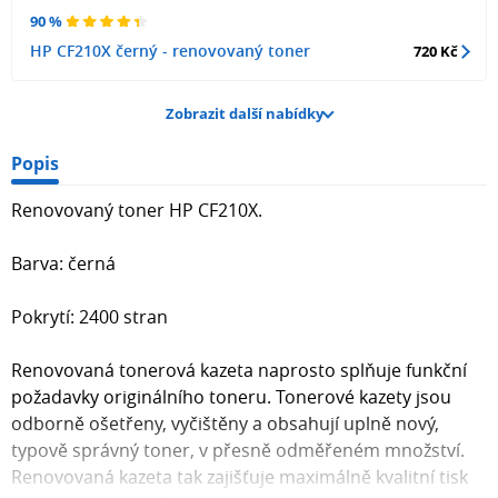
90 %
HP CF210X černý - renovovaný toner
720 Kč
Zobrazit další nabídky
Popis
Renovovaný toner HP CF210X.
Barva: černá
Pokrytí: 2400 stran
Renovovaná tonerová kazeta naprosto splňuje funkční
požadavky originálního toneru. Tonerové kazety jsou
odborně ošetřeny, vyčištěny a obsahují uplně nový,
typově správný toner, v přesně odměřeném množství.
Renovovaná kazeta tak zajišťuje maximálně kvalitní tisk