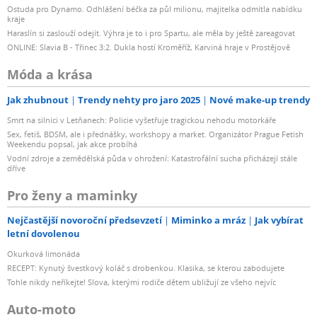
Ostuda pro Dynamo. Odhlášení béčka za půl milionu, majitelka odmítla nabídku
kraje
Haraslín si zaslouží odejít. Výhra je to i pro Spartu, ale měla by ještě zareagovat
ONLINE: Slavia B - Třinec 3:2. Dukla hostí Kroměříž, Karviná hraje v Prostějově
Móda a krása
Jak zhubnout
Trendy nehty pro jaro 2025
Nové make-up trendy
Smrt na silnici v Letňanech: Policie vyšetřuje tragickou nehodu motorkáře
Sex, fetiš, BDSM, ale i přednášky, workshopy a market. Organizátor Prague Fetish
Weekendu popsal, jak akce probíhá
Vodní zdroje a zemědělská půda v ohrožení: Katastrofální sucha přicházejí stále
dříve
Pro ženy a maminky
Nejčastější novoroční předsevzetí
Miminko a mráz
Jak vybírat
letní dovolenou
Okurková limonáda
RECEPT: Kynutý švestkový koláč s drobenkou. Klasika, se kterou zabodujete
Tohle nikdy neříkejte! Slova, kterými rodiče dětem ubližují ze všeho nejvíc
Auto-moto