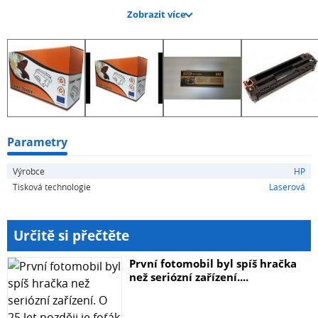
stejně jako originální kazeta.
Zobrazit více
Parametry
Výrobce
HP
Tisková technologie
Laserová
Určitě si přečtěte
První fotomobil byl spíš hračka
než seriózní zařízení....