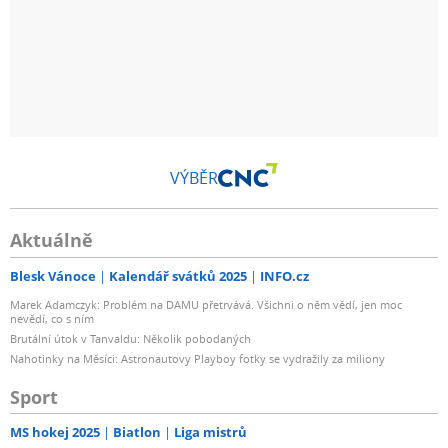
VÝBĚR
Aktuálně
Blesk Vánoce
Kalendář svátků 2025
INFO.cz
Marek Adamczyk: Problém na DAMU přetrvává. Všichni o něm vědí, jen moc
nevědí, co s ním
Brutální útok v Tanvaldu: Několik pobodaných
Nahotinky na Měsíci: Astronautovy Playboy fotky se vydražily za miliony
Sport
MS hokej 2025
Biatlon
Liga mistrů