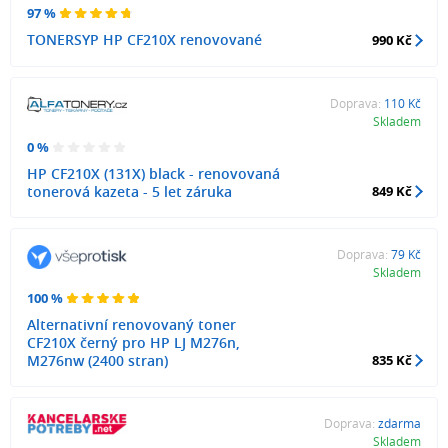
97 %
TONERSYP HP CF210X renovované
990 Kč
Doprava:
110 Kč
Skladem
0 %
HP CF210X (131X) black - renovovaná
tonerová kazeta - 5 let záruka
849 Kč
Doprava:
79 Kč
Skladem
100 %
Alternativní renovovaný toner
CF210X černý pro HP LJ M276n,
M276nw (2400 stran)
835 Kč
Doprava:
zdarma
Skladem