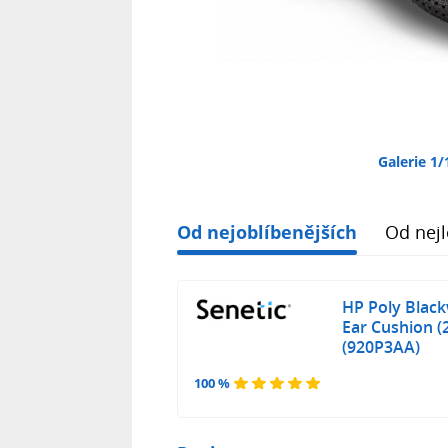
Galerie 1/
Od nejoblíbenějších
Od nejl
HP Poly Blac
Ear Cushion (
(920P3AA)
100 %