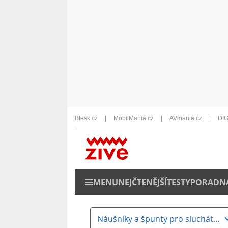
Blesk.cz
MobilMania.cz
AVmania.cz
DIG
MENU
NEJČTENĚJŠÍ
TESTY
PORADN
Náušníky a špunty pro sluchátka