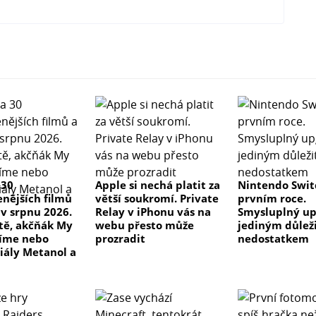
 30
Apple si nechá platit za
Nintendo Swit
enějších filmů
větší soukromí. Private
prvním roce.
 v srpnu 2026.
Relay v iPhonu vás na
Smysluplný up
 tě, akčňák My
webu přesto může
jediným důlež
číme nebo
prozradit
nedostatkem
riály Metanol a