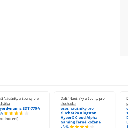
ší Náušníky a špunty pro
Další Náušníky a špunty pro
D
chátka
sluchátka
s
yerdynamic EDT-770-V
eses náušníky pro
sluchátka Kingston
 %
HyperX Cloud Alpha
 hodnocení)
Gaming černé kožené
73 %