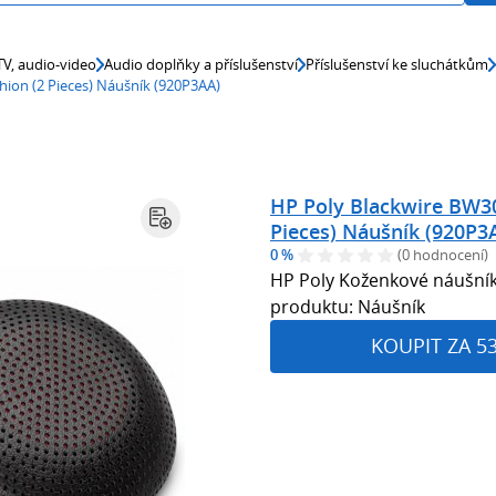
 TV, audio-video
Audio doplňky a příslušenství
Příslušenství ke sluchátkům
hion (2 Pieces) Náušník (920P3AA)
HP Poly Blackwire BW30
Pieces) Náušník (920P3
0 %
(0 hodnocení)
HP Poly Koženkové náušníky
produktu: Náušník
KOUPIT ZA 5