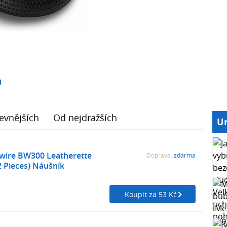
1
evnějších
Od nejdražších
Ur
kwire BW300 Leatherette
Doprava:
zdarma
2 Pieces) Náušník
Koupit za 53 Kč