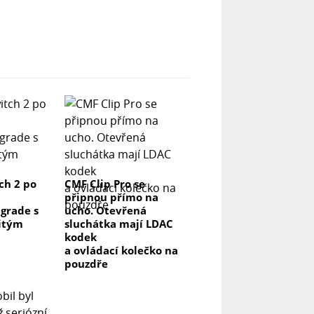
ch 2 po
CMF Clip Pro se
připnou přímo na
grade s
ucho. Otevřená
itým
sluchátka mají LDAC
kodek
a ovládací kolečko na
pouzdře