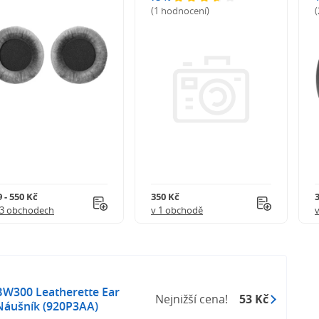
(1 hodnocení)
 - 550 Kč
350 Kč
 3 obchodech
v 1 obchodě
BW300 Leatherette Ear
Nejnižší cena!
53 Kč
 Náušník (920P3AA)