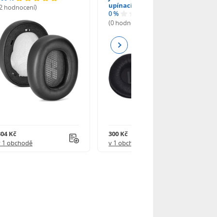
upínacího mechanismu
(2 hodnocení)
0 %
(0 hodnocení)
Next
304 Kč
300 Kč
v 1 obchodě
v 1 obchodě