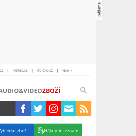
cz
Reflex.cz
Ábíčko.cz
více
AUDIO&VIDEO
ZBOŽÍ
Vyhledat zboží
Nákupní seznam