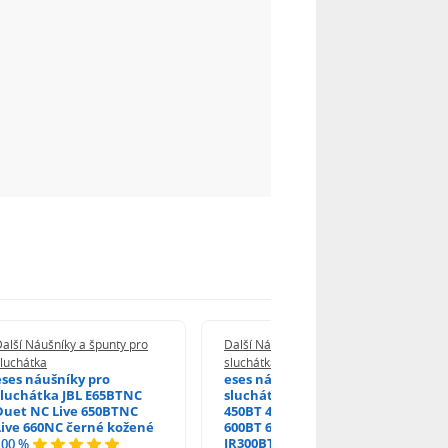
alší Náušníky a špunty pro
Další Náušníky a špunty pro
luchátka
sluchátka
eses náušníky pro
eses náušníky pro
sluchátka JBL E65BTNC
sluchátka JBL Tune 450
Duet NC Live 650BTNC
450BT 460BT 500BT 600
Live 660NC černé kožené
600BT 600BTNC 660NC
JR300BT černé bez
100 %