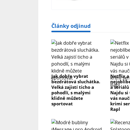
Články odjinud
Jak dobře vybrat
Netflix a
bezdrátová sluchátka.
nejoblíb
Velká zajistí ticho a
a seriálů
pohodlí, s malými
Najdu si
klidně můžete
vás nau
sportovat
krimi se
Rapl