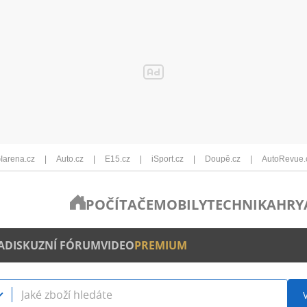
Iarena.cz
Auto.cz
E15.cz
iSport.cz
Doupě.cz
AutoRevue.
POČÍTAČE
MOBILY
TECHNIKA
HRY
A
DISKUZNÍ FÓRUM
VIDEO
PREMIUM