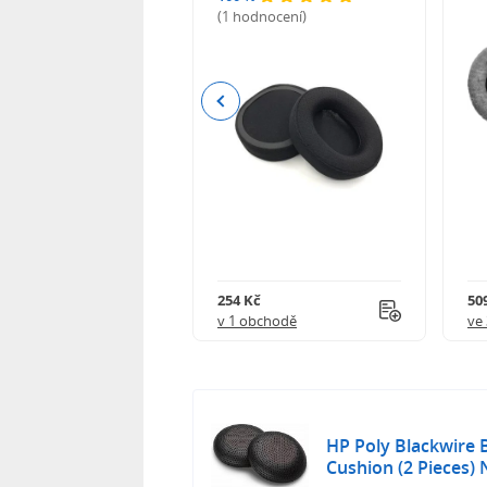
(1 hodnocení)
odnocení)
Previous
Kč
254 Kč
509
obchodě
v 1 obchodě
ve
HP Poly Blackwire 
Cushion (2 Pieces)