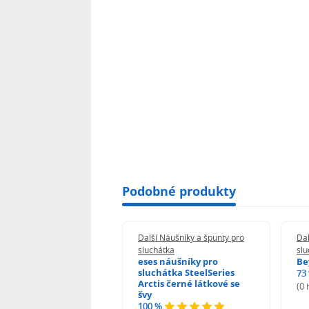
Podobné produkty
 Náušníky a špunty pro
Další Náušníky a špunty pro
Dal
átka
sluchátka
slu
 náušníky pro
eses náušníky pro
Be
hátka JBL Tune 600
sluchátka SteelSeries
73
T 600BTNC 660NC E35
Arctis černé látkové se
(0
T T450 černé s
švy
nacím mechanismem
100 %