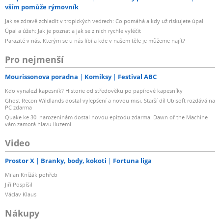
vším pomůže rýmovník
Jak se zdravě zchladit v tropických vedrech: Co pomáhá a kdy už riskujete úpal
Úpal a úžeh: Jak je poznat a jak se z nich rychle vyléčit
Parazité v nás: Kterým se u nás líbí a kde v našem těle je můžeme najít?
Pro nejmenší
Mourissonova poradna
Komiksy
Festival ABC
Kdo vynalezl kapesník? Historie od středověku po papírové kapesníky
Ghost Recon Wildlands dostal vylepšení a novou misi. Starší díl Ubisoft rozdává na
PC zdarma
Quake ke 30. narozeninám dostal novou epizodu zdarma. Dawn of the Machine
vám zamotá hlavu iluzemi
Video
Prostor X
Branky, body, kokoti
Fortuna liga
Milan Knížák pohřeb
Jiří Pospíšil
Václav Klaus
Nákupy