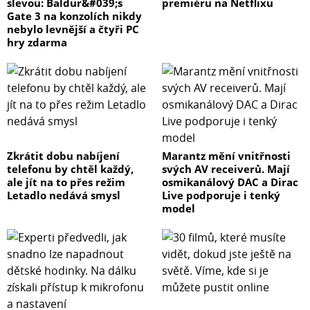
slevou: Baldur&#039;s
premiéru na Netflixu
Gate 3 na konzolích nikdy
nebylo levnější a čtyři PC
hry zdarma
Zkrátit dobu nabíjení
Marantz mění vnitřnosti
telefonu by chtěl každý,
svých AV receiverů. Mají
ale jít na to přes režim
osmikanálový DAC a Dirac
Letadlo nedává smysl
Live podporuje i tenký
model