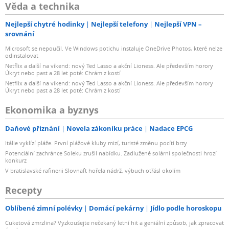
Věda a technika
Nejlepší chytré hodinky
Nejlepší telefony
Nejlepší VPN –
srovnání
Microsoft se nepoučil. Ve Windows potichu instaluje OneDrive Photos, které nelze
odinstalovat
Netflix a další na víkend: nový Ted Lasso a akční Lioness. Ale především horory
Úkryt nebo past a 28 let poté: Chrám z kostí
Netflix a další na víkend: nový Ted Lasso a akční Lioness. Ale především horory
Úkryt nebo past a 28 let poté: Chrám z kostí
Ekonomika a byznys
Daňové přiznání
Novela zákoníku práce
Nadace EPCG
Itálie vyklízí pláže. První plážové kluby mizí, turisté změnu pocítí brzy
Potenciální zachránce Soleku zrušil nabídku. Zadlužené solární společnosti hrozí
konkurz
V bratislavské rafinerii Slovnaft hořela nádrž, výbuch otřásl okolím
Recepty
Oblíbené zimní polévky
Domácí pekárny
Jídlo podle horoskopu
Cuketová zmrzlina? Vyzkoušejte nečekaný letní hit a geniální způsob, jak zpracovat