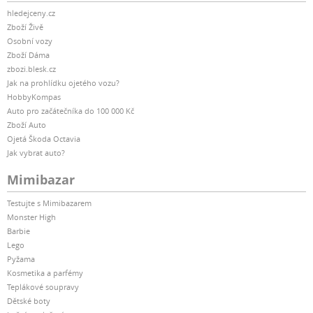
hledejceny.cz
Zboží Živě
Osobní vozy
Zboží Dáma
zbozi.blesk.cz
Jak na prohlídku ojetého vozu?
HobbyKompas
Auto pro začátečníka do 100 000 Kč
Zboží Auto
Ojetá Škoda Octavia
Jak vybrat auto?
Mimibazar
Testujte s Mimibazarem
Monster High
Barbie
Lego
Pyžama
Kosmetika a parfémy
Teplákové soupravy
Dětské boty