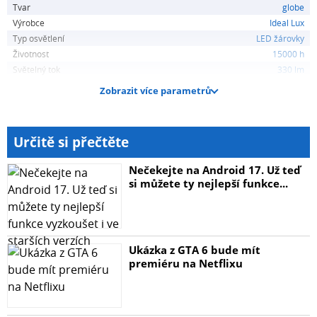
Tvar
globe
Výrobce
Ideal Lux
Typ osvětlení
LED žárovky
Životnost
15000 h
Světelný tok
330 lm
Zobrazit více parametrů
Určitě si přečtěte
Nečekejte na Android 17. Už teď
si můžete ty nejlepší funkce...
Ukázka z GTA 6 bude mít
premiéru na Netflixu