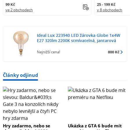
99 Kč
25 - 199 Kč
ve 2 obchodech
v 8 obchodech
Ideal Lux 223940 LED žárovka Globe 1x4W
E27 320lm 2200K stmívatelná, jantarová
Nejnižší cena!
800 Kč
Články odjinud
Hry zadarmo, nebo se
Ukázka z GTA 6 bude mít