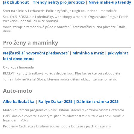
Jak zhubnout
Trendy nehty pro jaro 2025
Nové make-up trendy
Smrt na silnici v Letňanech: Policie vyšetřuje tragickou nehodu motorkáře
Sex, fetiš, BDSM, ale i přednášky, workshopy a market. Organizátor Prague Fetish
Weekendu popsal, jak akce probíhá
Vodní zdroje a zemědělská půda v ohrožení: Katastrofální sucha přicházejí stále
dříve
Pro ženy a maminky
Nejčastější novoroční předsevzetí
Miminko a mráz
Jak vybírat
letní dovolenou
Okurková limonáda
RECEPT: Kynutý švestkový koláč s drobenkou. Klasika, se kterou zabodujete
Tohle nikdy neříkejte! Slova, kterými rodiče dětem ubližují ze všeho nejvíc
Auto-moto
Alko-kalkulačka
Rallye Dakar 2025
Dálniční známka 2025
MotoGP: Páteční program ve Velké Británii uzavřel rekordním časem Bezzecchi
Další klasická corvette s dobrými jízdními vlastnostmi? Mitsuoka znovu využije
legendární MX-5
Problémy Cadillacu s brzdami souvisí podle Bottase s jejich chlazením