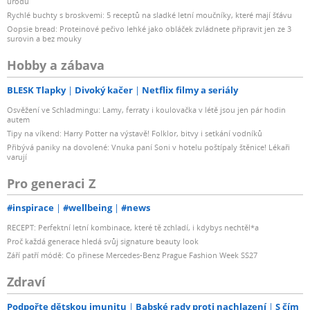
úrodu
Rychlé buchty s broskvemi: 5 receptů na sladké letní moučníky, které mají šťávu
Oopsie bread: Proteinové pečivo lehké jako obláček zvládnete připravit jen ze 3
surovin a bez mouky
Hobby a zábava
BLESK Tlapky
Divoký kačer
Netflix filmy a seriály
Osvěžení ve Schladmingu: Lamy, ferraty i koulovačka v létě jsou jen pár hodin
autem
Tipy na víkend: Harry Potter na výstavě! Folklor, bitvy i setkání vodníků
Přibývá paniky na dovolené: Vnuka paní Soni v hotelu poštípaly štěnice! Lékaři
varují
Pro generaci Z
#inspirace
#wellbeing
#news
RECEPT: Perfektní letní kombinace, které tě zchladí, i kdybys nechtěl*a
Proč každá generace hledá svůj signature beauty look
Září patří módě: Co přinese Mercedes-Benz Prague Fashion Week SS27
Zdraví
Podpořte dětskou imunitu
Babské rady proti nachlazení
S čím