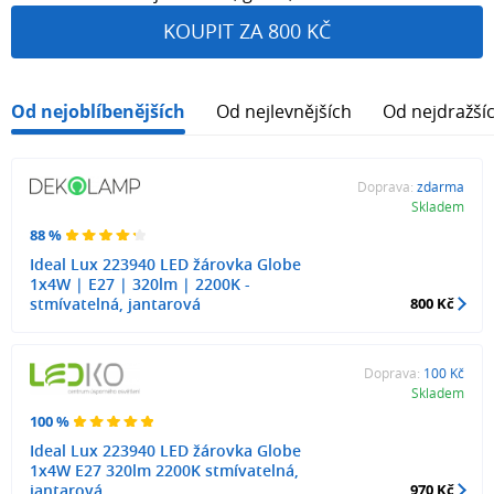
KOUPIT ZA 800 KČ
Od nejoblíbenějších
Od nejlevnějších
Od nejdražší
Doprava:
zdarma
Skladem
88 %
Ideal Lux 223940 LED žárovka Globe
1x4W | E27 | 320lm | 2200K -
stmívatelná, jantarová
800 Kč
Doprava:
100 Kč
Skladem
100 %
Ideal Lux 223940 LED žárovka Globe
1x4W E27 320lm 2200K stmívatelná,
jantarová
970 Kč