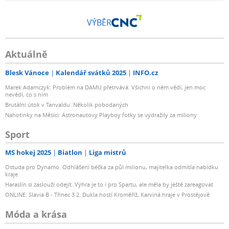
VÝBĚR
Aktuálně
Blesk Vánoce
Kalendář svátků 2025
INFO.cz
Marek Adamczyk: Problém na DAMU přetrvává. Všichni o něm vědí, jen moc
nevědí, co s ním
Brutální útok v Tanvaldu: Několik pobodaných
Nahotinky na Měsíci: Astronautovy Playboy fotky se vydražily za miliony
Sport
MS hokej 2025
Biatlon
Liga mistrů
Ostuda pro Dynamo. Odhlášení béčka za půl milionu, majitelka odmítla nabídku
kraje
Haraslín si zaslouží odejít. Výhra je to i pro Spartu, ale měla by ještě zareagovat
ONLINE: Slavia B - Třinec 3:2. Dukla hostí Kroměříž, Karviná hraje v Prostějově
Móda a krása