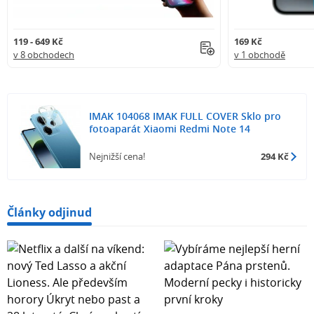
119 - 649 Kč
169 Kč
v 8 obchodech
v 1 obchodě
IMAK 104068 IMAK FULL COVER Sklo pro
fotoaparát Xiaomi Redmi Note 14
Nejnižší cena!
294 Kč
Články odjinud