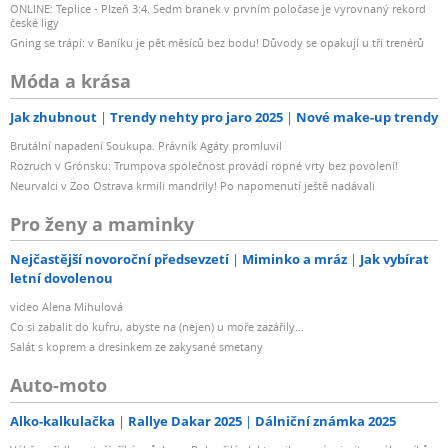
ONLINE: Teplice - Plzeň 3:4. Sedm branek v prvním poločase je vyrovnaný rekord
české ligy
Gning se trápí: v Baníku je pět měsíců bez bodu! Důvody se opakují u tří trenérů
Móda a krása
Jak zhubnout
Trendy nehty pro jaro 2025
Nové make-up trendy
Brutální napadení Soukupa. Právník Agáty promluvil
Rozruch v Grónsku: Trumpova společnost provádí ropné vrty bez povolení!
Neurvalci v Zoo Ostrava krmili mandrily! Po napomenutí ještě nadávali
Pro ženy a maminky
Nejčastější novoroční předsevzetí
Miminko a mráz
Jak vybírat
letní dovolenou
video Alena Mihulová
Co si zabalit do kufru, abyste na (nejen) u moře zazářily...
Salát s koprem a dresinkem ze zakysané smetany
Auto-moto
Alko-kalkulačka
Rallye Dakar 2025
Dálniční známka 2025