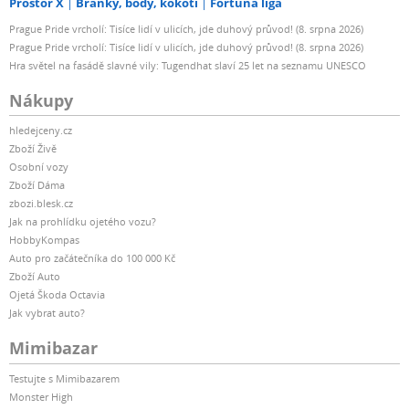
Prostor X
Branky, body, kokoti
Fortuna liga
Prague Pride vrcholí: Tisíce lidí v ulicích, jde duhový průvod! (8. srpna 2026)
Prague Pride vrcholí: Tisíce lidí v ulicích, jde duhový průvod! (8. srpna 2026)
Hra světel na fasádě slavné vily: Tugendhat slaví 25 let na seznamu UNESCO
Nákupy
hledejceny.cz
Zboží Živě
Osobní vozy
Zboží Dáma
zbozi.blesk.cz
Jak na prohlídku ojetého vozu?
HobbyKompas
Auto pro začátečníka do 100 000 Kč
Zboží Auto
Ojetá Škoda Octavia
Jak vybrat auto?
Mimibazar
Testujte s Mimibazarem
Monster High