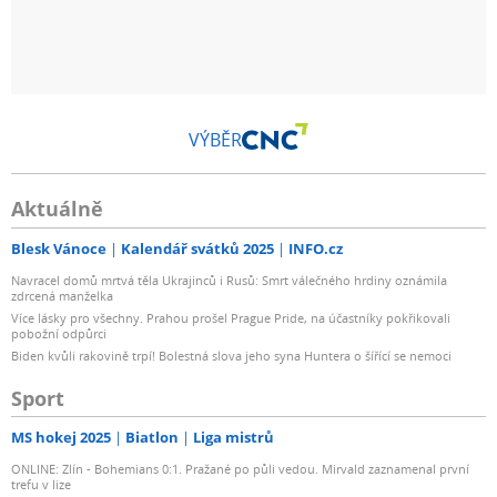
VÝBĚR
Aktuálně
Blesk Vánoce
Kalendář svátků 2025
INFO.cz
Navracel domů mrtvá těla Ukrajinců i Rusů: Smrt válečného hrdiny oznámila
zdrcená manželka
Více lásky pro všechny. Prahou prošel Prague Pride, na účastníky pokřikovali
pobožní odpůrci
Biden kvůli rakovině trpí! Bolestná slova jeho syna Huntera o šířící se nemoci
Sport
MS hokej 2025
Biatlon
Liga mistrů
ONLINE: Zlín - Bohemians 0:1. Pražané po půli vedou. Mirvald zaznamenal první
trefu v lize