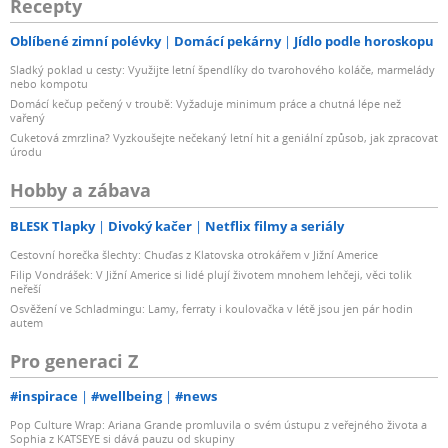
Recepty
Oblíbené zimní polévky
Domácí pekárny
Jídlo podle horoskopu
Sladký poklad u cesty: Využijte letní špendlíky do tvarohového koláče, marmelády
nebo kompotu
Domácí kečup pečený v troubě: Vyžaduje minimum práce a chutná lépe než
vařený
Cuketová zmrzlina? Vyzkoušejte nečekaný letní hit a geniální způsob, jak zpracovat
úrodu
Hobby a zábava
BLESK Tlapky
Divoký kačer
Netflix filmy a seriály
Cestovní horečka šlechty: Chuďas z Klatovska otrokářem v Jižní Americe
Filip Vondrášek: V Jižní Americe si lidé plují životem mnohem lehčeji, věci tolik
neřeší
Osvěžení ve Schladmingu: Lamy, ferraty i koulovačka v létě jsou jen pár hodin
autem
Pro generaci Z
#inspirace
#wellbeing
#news
Pop Culture Wrap: Ariana Grande promluvila o svém ústupu z veřejného života a
Sophia z KATSEYE si dává pauzu od skupiny