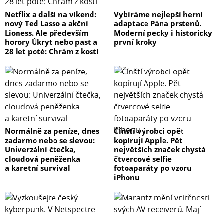
Netflix a další na víkend:
Vybíráme nejlepší herní
nový Ted Lasso a akční
adaptace Pána prstenů.
Lioness. Ale především
Moderní pecky i historicky
horory Úkryt nebo past a
první kroky
28 let poté: Chrám z kostí
Normálně za peníze, dnes
Čínští výrobci opět
zadarmo nebo se slevou:
kopírují Apple. Pět
Univerzální čtečka,
největších značek chystá
cloudová peněženka
čtvercové selfie
a karetní survival
fotoaparáty po vzoru
iPhonu