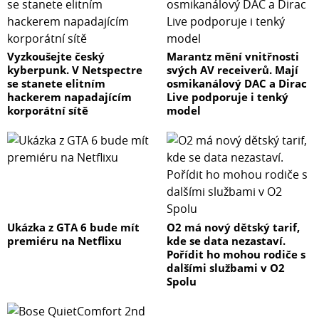
Vyzkoušejte český
Marantz mění vnitřnosti
kyberpunk. V Netspectre
svých AV receiverů. Mají
se stanete elitním
osmikanálový DAC a Dirac
hackerem napadajícím
Live podporuje i tenký
korporátní sítě
model
Ukázka z GTA 6 bude mít
O2 má nový dětský tarif,
premiéru na Netflixu
kde se data nezastaví.
Pořídit ho mohou rodiče s
dalšími službami v O2
Spolu