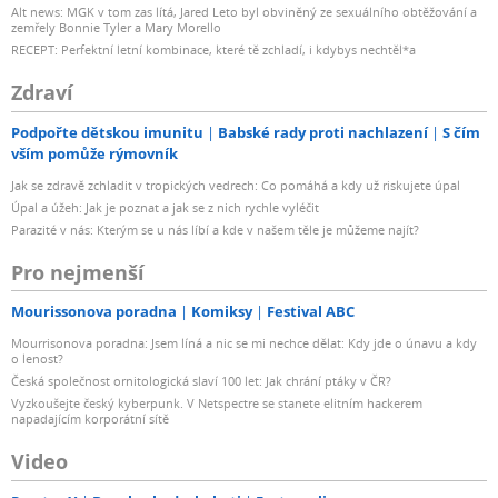
Alt news: MGK v tom zas lítá, Jared Leto byl obviněný ze sexuálního obtěžování a
zemřely Bonnie Tyler a Mary Morello
RECEPT: Perfektní letní kombinace, které tě zchladí, i kdybys nechtěl*a
Zdraví
Podpořte dětskou imunitu
Babské rady proti nachlazení
S čím
vším pomůže rýmovník
Jak se zdravě zchladit v tropických vedrech: Co pomáhá a kdy už riskujete úpal
Úpal a úžeh: Jak je poznat a jak se z nich rychle vyléčit
Parazité v nás: Kterým se u nás líbí a kde v našem těle je můžeme najít?
Pro nejmenší
Mourissonova poradna
Komiksy
Festival ABC
Mourrisonova poradna: Jsem líná a nic se mi nechce dělat: Kdy jde o únavu a kdy
o lenost?
Česká společnost ornitologická slaví 100 let: Jak chrání ptáky v ČR?
Vyzkoušejte český kyberpunk. V Netspectre se stanete elitním hackerem
napadajícím korporátní sítě
Video