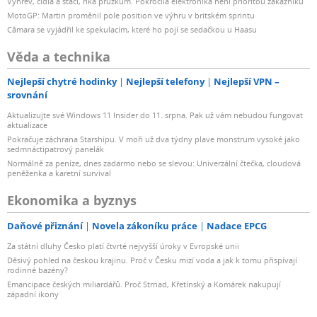
Výhřev, čidla a stačí, říká průzkum. Pokročilá elektronika není prioritou zákazníků
MotoGP: Martin proměnil pole position ve výhru v britském sprintu
Câmara se vyjádřil ke spekulacím, které ho pojí se sedačkou u Haasu
Věda a technika
Nejlepší chytré hodinky
Nejlepší telefony
Nejlepší VPN –
srovnání
Aktualizujte své Windows 11 Insider do 11. srpna. Pak už vám nebudou fungovat
aktualizace
Pokračuje záchrana Starshipu. V moři už dva týdny plave monstrum vysoké jako
sedmnáctipatrový panelák
Normálně za peníze, dnes zadarmo nebo se slevou: Univerzální čtečka, cloudová
peněženka a karetní survival
Ekonomika a byznys
Daňové přiznání
Novela zákoníku práce
Nadace EPCG
Za státní dluhy Česko platí čtvrté nejvyšší úroky v Evropské unii
Děsivý pohled na českou krajinu. Proč v Česku mizí voda a jak k tomu přispívají
rodinné bazény?
Emancipace českých miliardářů. Proč Strnad, Křetínský a Komárek nakupují
západní ikony