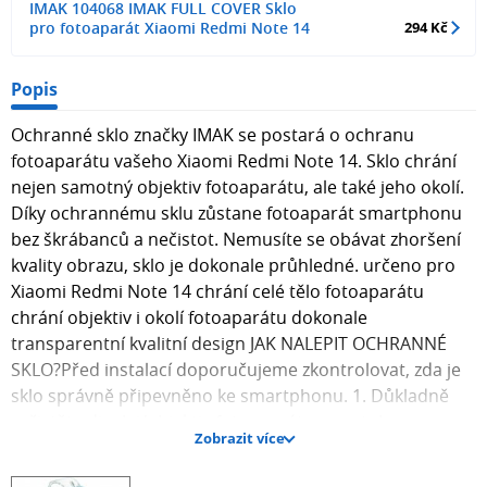
IMAK 104068 IMAK FULL COVER Sklo
pro fotoaparát Xiaomi Redmi Note 14
294 Kč
Popis
Ochranné sklo značky IMAK se postará o ochranu
fotoaparátu vašeho Xiaomi Redmi Note 14. Sklo chrání
nejen samotný objektiv fotoaparátu, ale také jeho okolí.
Díky ochrannému sklu zůstane fotoaparát smartphonu
bez škrábanců a nečistot. Nemusíte se obávat zhoršení
kvality obrazu, sklo je dokonale průhledné. určeno pro
Xiaomi Redmi Note 14 chrání celé tělo fotoaparátu
chrání objektiv i okolí fotoaparátu dokonale
transparentní kvalitní design JAK NALEPIT OCHRANNÉ
SKLO?Před instalací doporučujeme zkontrolovat, zda je
sklo správně připevněno ke smartphonu. 1. Důkladně
vyčistěte displej/objektiv fotoaparátu smartphonu
Zobrazit více
pomocí přiložených vlhkých a suchých utěrek. Vlhkým
hadříkem odstraníte nečistoty a suchým hadříkem