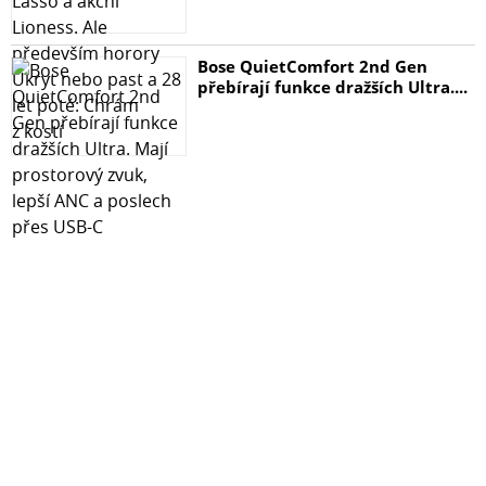
Bose QuietComfort 2nd Gen
přebírají funkce dražších Ultra....