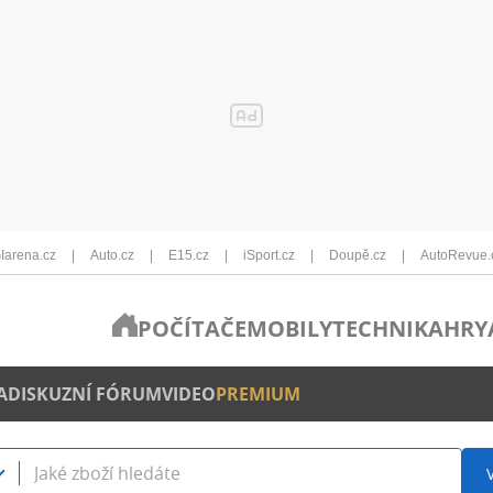
Iarena.cz
Auto.cz
E15.cz
iSport.cz
Doupě.cz
AutoRevue.
POČÍTAČE
MOBILY
TECHNIKA
HRY
A
DISKUZNÍ FÓRUM
VIDEO
PREMIUM