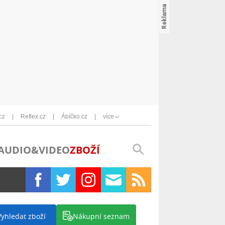
cz
Reflex.cz
Ábíčko.cz
více
AUDIO&VIDEO
ZBOŽÍ
Vyhledat zboží
Nákupní seznam