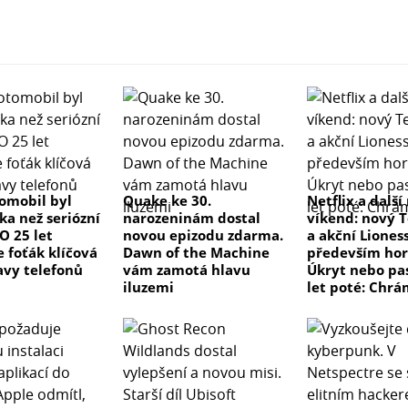
tomobil byl
Quake ke 30.
Netflix a další
ka než seriózní
narozeninám dostal
víkend: nový T
 O 25 let
novou epizodu zdarma.
a akční Lioness
e foťák klíčová
Dawn of the Machine
především hor
avy telefonů
vám zamotá hlavu
Úkryt nebo pas
iluzemi
let poté: Chrá