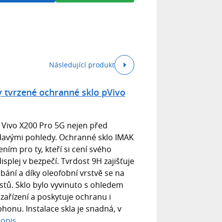
Následující produkt
 tvrzené ochranné sklo pVivo
n Vivo X200 Pro 5G nejen před
ědavými pohledy. Ochranné sklo IMAK
ním pro ty, kteří si cení svého
isplej v bezpečí. Tvrdost 9H zajišťuje
bání a díky oleofobní vrstvě se na
rstů. Sklo bylo vyvinuto s ohledem
ařízení a poskytuje ochranu i
onu. Instalace skla je snadná, v
popis