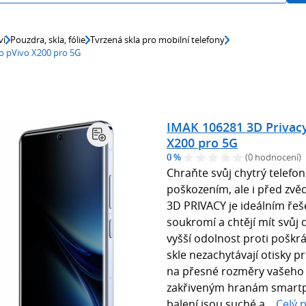
ví
Pouzdra, skla, fólie
Tvrzená skla pro mobilní telefony
o pVivo X200 pro 5G
IMAK 106281 3D Privacy
X200 pro 5G
0 %
(0 hodnocení)
Chraňte svůj chytrý telefo
poškozením, ale i před zv
3D PRIVACY je ideálním řeše
soukromí a chtějí mít svůj d
vyšší odolnost proti poškrá
skle nezachytávají otisky p
na přesné rozměry vašeho z
zakřiveným hranám smartph
balení jsou suché a...
Celý 