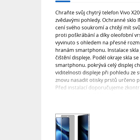
Chraňte svůj chytrý telefon Vivo X2
zvědavými pohledy. Ochranné sklo IM
cení svého soukromí a chtějí mít svůj
proti poškrábání a díky oleofobní vrs
vyvinuto s ohledem na přesné rozmě
hranám smartphonu. Instalace skla 
čištění displeje. Podél okraje skla 
smartphonu. pokrývá celý displej ch
viditelnosti displeje při pohledu ze
znovu nasadit otisky prstů určeno
Před instalací doporučujeme zkontro
smartphonu. 1. Důkladně očistěte 
vlhkého a suchého hadříku, který je
nečistoty a suchým hadříkem vysušít
že se na displeji objeví nečistoty, p
ochrannou fólii (u některých typů sk
přiložte sklo, přejeďte prstem po st
Pokud je pod sklem jsou pod sklem v