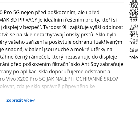
00 Pro 5G nejen před poškozením, ale i před
AK 3D PRIVACY je ideálním řešením pro ty, kteří si
 displej v bezpečí. Tvrdost 9H zajišťuje vyšší odolnost
tvě se na skle nezachytávají otisky prstů. Sklo bylo
ry vašeho zařízení a poskytuje ochranu i zakřiveným
je snadná, v balení jsou suché a mokré utěrky na
se táhne černý rámeček, který nezasahuje do displeje
rání před poškozením filtrační sklo AntiSpy zabraňuje
 strany po aplikaci skla doporučujeme odstranit a
 pro Vivo X200 Pro 5G JAK NALEPIT OCHRANNÉ SKLO?
lovat, zda je sklo správně připevněno ke
displej/čočku fotoaparátu smartphonu pomocí
Zobrazit více
 součástí balení. Vlhkým hadříkem odstraníte
e plochu a odstraníte zbytky nečistot. 2. V případě,
oužijte vlhký hadřík. Odstraňte ze skla průhlednou
el je ochranná fólie nalepena z obou stran). 3. Lehce
ředu displeje a nechte sklo přilnout ke smartphonu. 4.
zduchové bubliny, zatlačte je směrem k okraji