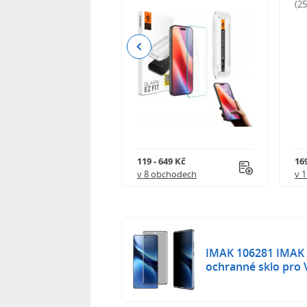
odnocení)
(2
Previous
Kč
119 - 649 Kč
16
 obchodech
v 8 obchodech
v 
IMAK 106281 IMAK 
ochranné sklo pro 