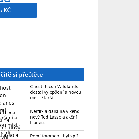
5 KČ
čitě si přečtěte
Ghost Recon Wildlands
dostal vylepšení a novou
misi. Starší...
Netflix a další na víkend:
nový Ted Lasso a akční
Lioness....
První fotomobil byl spíš