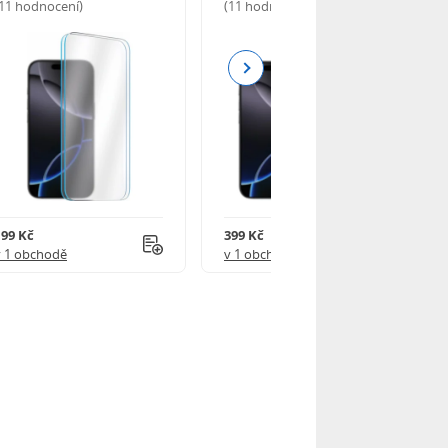
(11 hodnocení)
(11 hodnocení)
Next
199 Kč
399 Kč
v 1 obchodě
v 1 obchodě