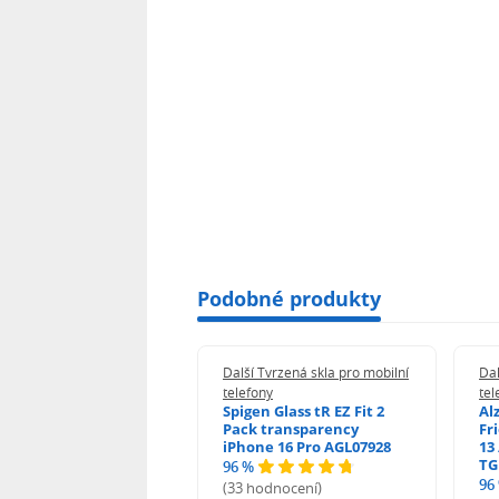
Podobné produkty
 Tvrzená skla pro mobilní
Další Tvrzená skla pro mobilní
Dal
ony
telefony
tel
guard 2.5D Glass
Spigen Glass tR EZ Fit 2
Al
Fit DustFree pro
Pack transparency
Fr
ne 17 Pro Max AGD-
iPhone 16 Pro AGL07928
13 
479BDAP3
TG
96 %
96
(33 hodnocení)