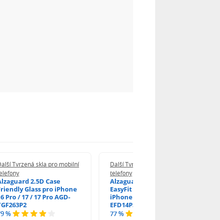
alší Tvrzená skla pro mobilní
Další Tvrzená skla pro mobilní
elefony
telefony
Alzaguard 2.5D Case
Alzaguard 2.5D Glass
Friendly Glass pro iPhone
EasyFit DustFree pro
6 Pro / 17 / 17 Pro AGD-
iPhone 16 Pro / 17 AGD-
TGF263P2
EFD14P3
79 %
77 %