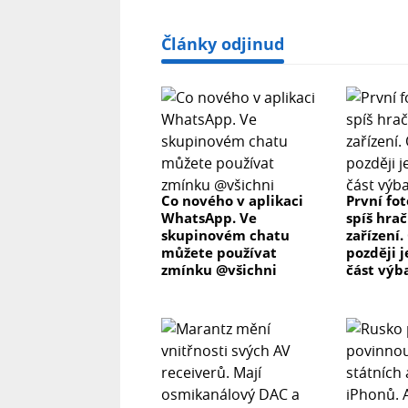
Články odjinud
Co nového v aplikaci
První fo
WhatsApp. Ve
spíš hrač
skupinovém chatu
zařízení.
můžete používat
později j
zmínku @všichni
část výb