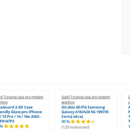
ší Tvrzená skla pro mobilní
Další Tvrzená skla pro mobilní
D
efony
telefony
t
zaGuard 2.5D Case
O2 sklo 4D/FG Samsung
iendly Glass pro iPhone
Galaxy A16/A26 5G 199735
/ 13 Pro / 14 / 16e AGD-
černý okraj
1
F0147P2
90 %
 %
(129 hodnocení)