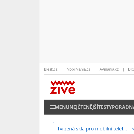
Blesk.cz
MobilMania.cz
AVmania.cz
DIG
MENU
NEJČTENĚJŠÍ
TESTY
PORADN
Tvrzená skla pro mobilní telefony