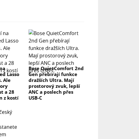
 na
Bose QuietComfort 2nd
ed Lasso
Gen přebírají funkce
. Ale
dražších Ultra. Mají
ory
prostorový zvuk, lepší
t a 28
ANC a poslech přes
m z kostí
USB-C