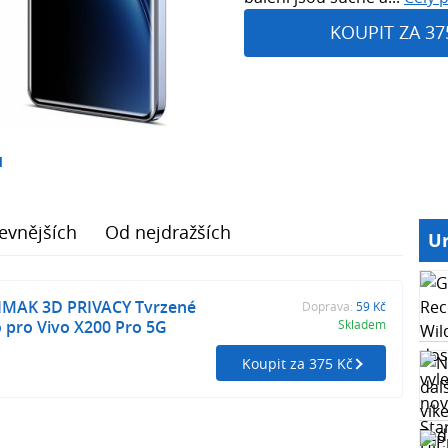
KOUPIT ZA 37
1
evnějších
Od nejdražších
Ur
IMAK 3D PRIVACY Tvrzené
Doprava:
59 Kč
 pro Vivo X200 Pro 5G
Skladem
Koupit za 375 Kč