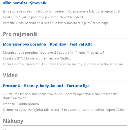
vším pomůže rýmovník
Jak se zdravě zchladit v tropických vedrech: Co pomáhá a kdy už riskujete úpal
Úpal a úžeh: Jak je poznat a jak se z nich rychle vyléčit
Parazité v nás: Kterým se u nás líbí a kde v našem těle je můžeme najít?
Pro nejmenší
Mourissonova poradna
Komiksy
Festival ABC
Mourrisonova poradna: Je zdravé si čistit pleť v 11 letech? Jak na to?
Ukázka z GTA 6 bude mít premiéru na Netflixu
Forza Horizon 6 (recenze): Oblíbené arkádové závody se přesouvají do ulic Tokia!
Video
Prostor X
Branky, body, kokoti
Fortuna liga
Tvůrci StarDance o změnách: Proč budou porotci opět čtyři a čím přesvědčila
Burkiewiczová?
František Laurin pohřeb
Ochmelka vylezl ve Frýdku-Místku na 15 m vysokou lezeckou stěnu. (srpen 2026)
Nákupy