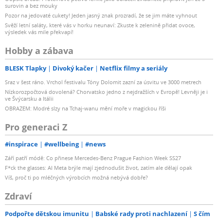
surovin a bez mouky
Pozor na jedovaté cukety! Jeden jasný znak prozradí, že se jim máte vyhnout
Svěží letní saláty, které vás v horku neunaví: Zkuste k zelenině přidat ovoce,
výsledek vás mile překvapí!
Hobby a zábava
BLESK Tlapky
Divoký kačer
Netflix filmy a seriály
Sraz v šest ráno. Vrchol festivalu Tóny Dolomit zazní za úsvitu ve 3000 metrech
Nízkorozpočtová dovolená? Chorvatsko jedno z nejdražších v Evropě! Levněji je i
ve Švýcarsku a Itálii
OBRAZEM: Modré slzy na Tchaj-wanu mění moře v magickou říši
Pro generaci Z
#inspirace
#wellbeing
#news
Září patří módě: Co přinese Mercedes-Benz Prague Fashion Week SS27
F*ck the glasses: AI Meta brýle mají zjednodušit život, zatím ale dělají opak
Víš, proč ti po mléčných výrobcích možná nebývá dobře?
Zdraví
Podpořte dětskou imunitu
Babské rady proti nachlazení
S čím