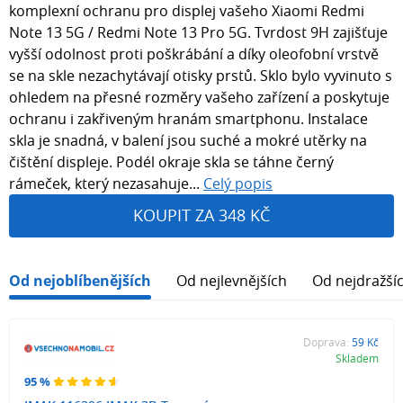
komplexní ochranu pro displej vašeho Xiaomi Redmi
Note 13 5G / Redmi Note 13 Pro 5G. Tvrdost 9H zajišťuje
vyšší odolnost proti poškrábání a díky oleofobní vrstvě
se na skle nezachytávají otisky prstů. Sklo bylo vyvinuto s
ohledem na přesné rozměry vašeho zařízení a poskytuje
ochranu i zakřiveným hranám smartphonu. Instalace
skla je snadná, v balení jsou suché a mokré utěrky na
čištění displeje. Podél okraje skla se táhne černý
rámeček, který nezasahuje...
Celý popis
KOUPIT ZA 348 KČ
Od nejoblíbenějších
Od nejlevnějších
Od nejdražší
Doprava:
59 Kč
Skladem
95 %