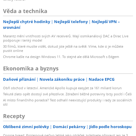
Věda a technika
Nejlepší chytré hodinky
Nejlepší telefony
Nejlepší VPN –
srovnání
Marantz mění vnitřnosti svých AV receiverů. Mají osmikanálový DAC a Dirac Live
podporuje i tenký model
30 filmů, které musíte vidět, dokud jste ještě na světě. Víme, kde si je můžete
pustit online
Chrome kašle na design Windows 11. To stejné ale dělá Microsoft s Edgem
Ekonomika a byznys
Daňové přiznání
Novela zákoníku práce
Nadace EPCG
Obří obchod v letectví. Americké Apollo kupuje easyJet za 161 miliard korun
Tekuté zlato opět dostojí své přezdívce. Zdražení běžné potraviny brzy pocítí i Češi
AI místo finančního poradce? Test odhalil neexistující produkty i rady ze sociálních
sítí
Recepty
Oblíbené zimní polévky
Domácí pekárny
Jídlo podle horoskopu
Oopsie bread: Proteinové pečivo lehké jako obláček zvládnete připravit jen ze 3