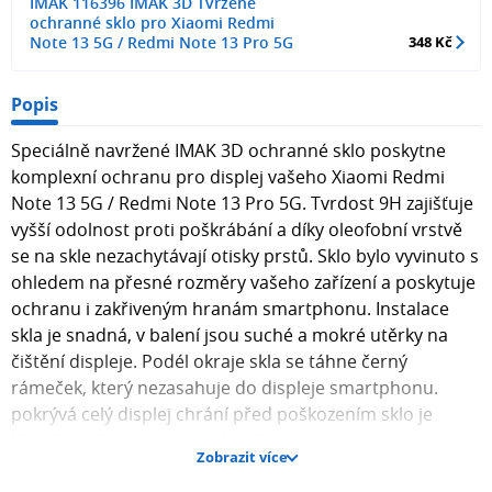
IMAK 116396 IMAK 3D Tvrzené
ochranné sklo pro Xiaomi Redmi
Note 13 5G / Redmi Note 13 Pro 5G
348 Kč
Popis
Speciálně navržené IMAK 3D ochranné sklo poskytne
komplexní ochranu pro displej vašeho Xiaomi Redmi
Note 13 5G / Redmi Note 13 Pro 5G. Tvrdost 9H zajišťuje
vyšší odolnost proti poškrábání a díky oleofobní vrstvě
se na skle nezachytávají otisky prstů. Sklo bylo vyvinuto s
ohledem na přesné rozměry vašeho zařízení a poskytuje
ochranu i zakřiveným hranám smartphonu. Instalace
skla je snadná, v balení jsou suché a mokré utěrky na
čištění displeje. Podél okraje skla se táhne černý
rámeček, který nezasahuje do displeje smartphonu.
pokrývá celý displej chrání před poškozením sklo je
křišťálově čiré s černým rámečkem po aplikaci skla
Zobrazit více
doporučujeme odstranit a znovu nasadit otisky prstů