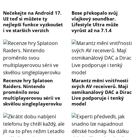
Nečekejte na Android 17.
Bose překopalo svůj
Už teď si můžete ty
vlajkový soundbar.
nejlepší funkce vyzkoušet
Lifestyle Ultra může
i ve starších verzích
vyrůst až na 7.1.4
Recenze hry Splatoon
Marantz mění vnitřnosti
Raiders. Nintendo
svých AV receiverů. Mají
proměnilo svou
osmikanálový DAC a Dirac
multiplayerovou sérii ve
Live podporuje i tenký
skvělou singleplayerovku
model