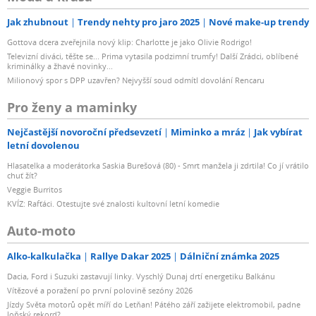
Jak zhubnout
Trendy nehty pro jaro 2025
Nové make-up trendy
Gottova dcera zveřejnila nový klip: Charlotte je jako Olivie Rodrigo!
Televizní diváci, těšte se... Prima vytasila podzimní trumfy! Další Zrádci, oblíbené
kriminálky a žhavé novinky...
Milionový spor s DPP uzavřen? Nejvyšší soud odmítl dovolání Rencaru
Pro ženy a maminky
Nejčastější novoroční předsevzetí
Miminko a mráz
Jak vybírat
letní dovolenou
Hlasatelka a moderátorka Saskia Burešová (80) - Smrt manžela ji zdrtila! Co jí vrátilo
chuť žít?
Veggie Burritos
KVÍZ: Rafťáci. Otestujte své znalosti kultovní letní komedie
Auto-moto
Alko-kalkulačka
Rallye Dakar 2025
Dálniční známka 2025
Dacia, Ford i Suzuki zastavují linky. Vyschlý Dunaj drtí energetiku Balkánu
Vítězové a poražení po první polovině sezóny 2026
Jízdy Světa motorů opět míří do Letňan! Pátého září zažijete elektromobil, padne
loňský rekord?