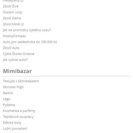
hledejceny.cz
Zboží Živě
Osobní vozy
Zboží Dáma
zbozi.blesk.cz
Jak na prohlídku ojetého vozu?
HobbyKompas
Auto pro začátečníka do 100 000 Kč
Zboží Auto
Ojetá Škoda Octavia
Jak vybrat auto?
Mimibazar
Testujte s Mimibazarem
Monster High
Barbie
Lego
Pyžama
Kosmetika a parfémy
Teplákové soupravy
Dětské boty
Ložní povlečení