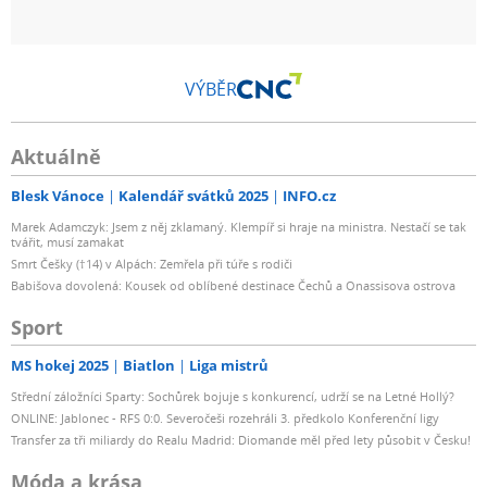
VÝBĚR
Aktuálně
Blesk Vánoce
Kalendář svátků 2025
INFO.cz
Marek Adamczyk: Jsem z něj zklamaný. Klempíř si hraje na ministra. Nestačí se tak
tvářit, musí zamakat
Smrt Češky (†14) v Alpách: Zemřela při túře s rodiči
Babišova dovolená: Kousek od oblíbené destinace Čechů a Onassisova ostrova
Sport
MS hokej 2025
Biatlon
Liga mistrů
Střední záložníci Sparty: Sochůrek bojuje s konkurencí, udrží se na Letné Hollý?
ONLINE: Jablonec - RFS 0:0. Severočeši rozehráli 3. předkolo Konferenční ligy
Transfer za tři miliardy do Realu Madrid: Diomande měl před lety působit v Česku!
Móda a krása