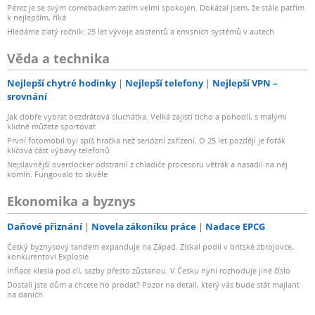
Pérez je se svým comebackem zatím velmi spokojen. Dokázal jsem, že stále patřím
k nejlepším, říká
Hledáme zlatý ročník: 25 let vývoje asistentů a emisních systémů v autech
Věda a technika
Nejlepší chytré hodinky
Nejlepší telefony
Nejlepší VPN –
srovnání
Jak dobře vybrat bezdrátová sluchátka. Velká zajistí ticho a pohodlí, s malými
klidně můžete sportovat
První fotomobil byl spíš hračka než seriózní zařízení. O 25 let později je foťák
klíčová část výbavy telefonů
Nejslavnější overclocker odstranil z chladiče procesoru větrák a nasadil na něj
komín. Fungovalo to skvěle
Ekonomika a byznys
Daňové přiznání
Novela zákoníku práce
Nadace EPCG
Český byznysový tandem expanduje na Západ. Získal podíl v britské zbrojovce,
konkurentovi Explosie
Inflace klesla pod cíl, sazby přesto zůstanou. V Česku nyní rozhoduje jiné číslo
Dostali jste dům a chcete ho prodat? Pozor na detail, který vás bude stát majlant
na daních