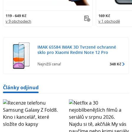
119 - 649 Kč
169 Kč
v 9 obchodech
v 1 obchodě
IMAK 65584 IMAK 3D Tvrzené ochranné
sklo pro Xiaomi Redmi Note 12 Pro
Nejnižší cena!
348 Kč
Články odjinud