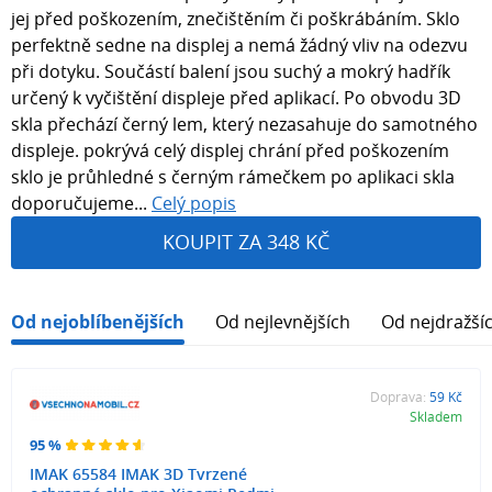
jej před poškozením, znečištěním či poškrábáním. Sklo
perfektně sedne na displej a nemá žádný vliv na odezvu
při dotyku. Součástí balení jsou suchý a mokrý hadřík
určený k vyčištění displeje před aplikací. Po obvodu 3D
skla přechází černý lem, který nezasahuje do samotného
displeje. pokrývá celý displej chrání před poškozením
sklo je průhledné s černým rámečkem po aplikaci skla
doporučujeme...
Celý popis
KOUPIT ZA 348 KČ
Od nejoblíbenějších
Od nejlevnějších
Od nejdražší
Doprava:
59 Kč
Skladem
95 %
IMAK 65584 IMAK 3D Tvrzené