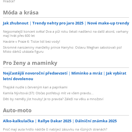
Hradce?
Móda a krása
Jak zhubnout
Trendy nehty pro jaro 2025
Nové make-up trendy
Nejpomalejší koncert světa! Dva a půl roku čekali nadšenci na další akord, varhany
mají hrát přes 600 let
Havárie v Praze 6: Tisíce lidí bez vody!
Skromné narozeniny manželky prince Harryho: Oslavu Meghan sabotovali psi!
Místo dárků ukázala figuru
Pro ženy a maminky
Nejčastější novoroční předsevzetí
Miminko a mráz
Jak vybírat
letní dovolenou
Thajské nudle s červeným kari a paprikami
Kamila Nývltová (37): Občas potřebuji mít ve všem pravdu...
Děti by neměly jíst houby! Je to pravda? Záleží na věku a množství
Auto-moto
Alko-kalkulačka
Rallye Dakar 2025
Dálniční známka 2025
Proč mají auta hrdlo nádrže či nabíjecí zásuvku na různých stranách?