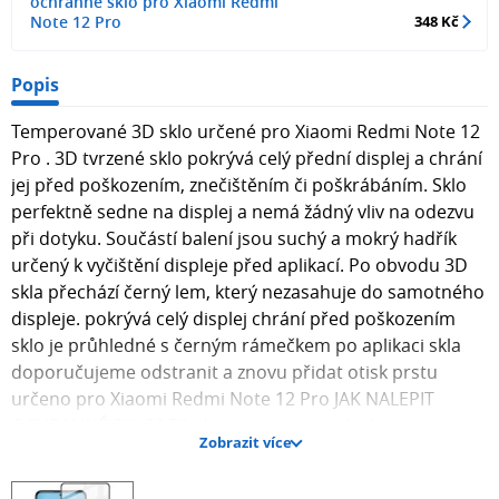
ochranné sklo pro Xiaomi Redmi
Note 12 Pro
348 Kč
Popis
Temperované 3D sklo určené pro Xiaomi Redmi Note 12
Pro . 3D tvrzené sklo pokrývá celý přední displej a chrání
jej před poškozením, znečištěním či poškrábáním. Sklo
perfektně sedne na displej a nemá žádný vliv na odezvu
při dotyku. Součástí balení jsou suchý a mokrý hadřík
určený k vyčištění displeje před aplikací. Po obvodu 3D
skla přechází černý lem, který nezasahuje do samotného
displeje. pokrývá celý displej chrání před poškozením
sklo je průhledné s černým rámečkem po aplikaci skla
doporučujeme odstranit a znovu přidat otisk prstu
určeno pro Xiaomi Redmi Note 12 Pro JAK NALEPIT
OCHRANNÉ SKLO? Před samotnou instalací
Zobrazit více
doporučujeme zkontrolovat správnost skla přiložením
skla k chytrému telefonu. 1. Důkladně vyčistěte displej