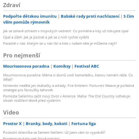
Zdraví
Podpořte dětskou imunitu
Babské rady proti nachlazení
S čím
vším pomůže rýmovník
Jak se zdravě zchladit v tropických vedrech: Co pomáhá a kdy už riskujete úpal
Úpal a úžeh: Jak je poznat a jak se z nich rychle vyléčit
Parazité v nás: Kterým se u nás líbí a kde v našem těle je můžeme najít?
Pro nejmenší
Mourissonova poradna
Komiksy
Festival ABC
Mourrisonova poradna: Máma si domů vodí kamarádku, kterou nemám ráda. Co
dělat?
Nintendo nedělá jen skákačky a arkády. Fire Emblem: Fortune's Weave je pořádná
strategie pro fanoušky tahovek
Pomozte Salierimu začít nový život v Americe. Mafia: The Old Country odhaluje
obsah rozšíření těsně před vydáním
Video
Prostor X
Branky, body, kokoti
Fortuna liga
Poslední sklenička se Samem Neillem: Už jsem vám to vyprávěl?
Epicentrum Kalousek Nové nahrání