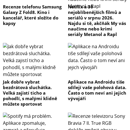
Recenze telefonu Samsung
Netflix a 30
Galaxy Z Fold8. Kino i
nejoblíbenějších filmů a
kancelář, které složíte do
seriálů v srpnu 2026.
kapsy
Najdu si tě, akčňák My vás
naučíme nebo krimi
seriály Metanol a Rapl
Jak dobře vybrat
Aplikace na Androidu tiše
bezdrátová sluchátka.
sdílejí vaše polohová data.
Velká zajistí ticho a
Často o tom neví ani jejich
pohodlí, s malými klidně
vývojáři
můžete sportovat