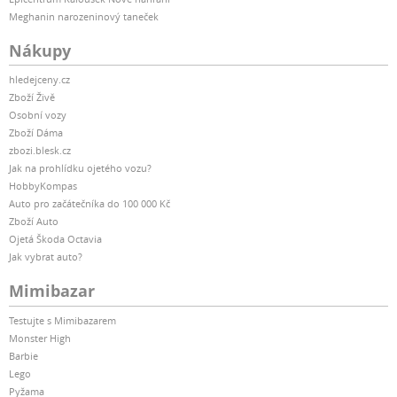
Meghanin narozeninový taneček
Nákupy
hledejceny.cz
Zboží Živě
Osobní vozy
Zboží Dáma
zbozi.blesk.cz
Jak na prohlídku ojetého vozu?
HobbyKompas
Auto pro začátečníka do 100 000 Kč
Zboží Auto
Ojetá Škoda Octavia
Jak vybrat auto?
Mimibazar
Testujte s Mimibazarem
Monster High
Barbie
Lego
Pyžama