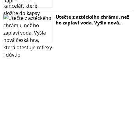
Utečte z aztéckého chrámu, než
ho zaplaví voda. Vyšla nová...