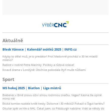
VÝBĚR
Aktuálně
Blesk Vánoce
Kalendář svátků 2025
INFO.cz
Kdyby to dělal muž, je to predátor! Proč Madonně prochází o 30 let mladší
milenci?
Radost v rodině Petra Macinky: Polibky a růžová oslava!
Krvavé drama v Londýně: Útočnice pobodala čtyři muže nůžkami
Sport
MS hokej 2025
Biatlon
Liga mistrů
Brabenec v Brně znovu oživí silnou rodinnou značku. Vegas? Kasina šla úplně
mimo mě
Etická komise rozdala tvrdé tresty: Dokonce i 30 měsíců! Pokazil si Šigut kariéru?
Okuliar zpět ve hře o NHL: Čekal jsem, co Pittsburgh nabídne. Vrátí se někdy do