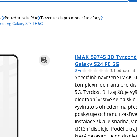
ví
Pouzdra, skla, fólie
Tvrzená skla pro mobilní telefony
msung Galaxy S24 FE 5G
IMAK 89745 3D Tvrzené
Galaxy S24 FE 5G
0 %
(0 hodnocení)
Speciálně navržené IMAK 3
komplexní ochranu pro dis
5G. Tvrdost 9H zajišťuje vy
oleofobní vrstvě se na skle 
vyvinuto s ohledem na pře
poskytuje ochranu i zakř
Instalace skla je snadná, v 
čištění displeje. Podél okr
který nezasahuje do disple