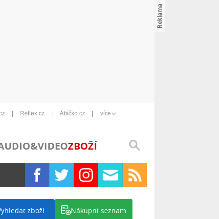
cz
Reflex.cz
Ábíčko.cz
více
AUDIO&VIDEO
ZBOŽÍ
Vyhledat zboží
Nákupní seznam