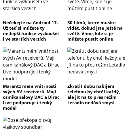
Nečekejte na Android 17.
30 filmů, které musíte
Už teď si můžete ty
vidět, dokud jste ještě na
nejlepší funkce vyzkoušet
světě. Víme, kde si je
i ve starších verzích
můžete pustit online
Marantz mění vnitřnosti
Zkrátit dobu nabíjení
svých AV receiverů. Mají
telefonu by chtěl každý,
osmikanálový DAC a Dirac
ale jít na to přes režim
Live podporuje i tenký
Letadlo nedává smysl
model