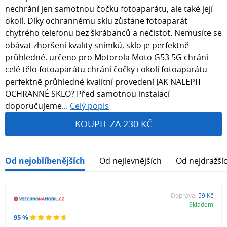
nechrání jen samotnou čočku fotoaparátu, ale také její
okolí. Díky ochrannému sklu zůstane fotoaparát
chytrého telefonu bez škrábanců a nečistot. Nemusíte se
obávat zhoršení kvality snímků, sklo je perfektně
průhledné. určeno pro Motorola Moto G53 5G chrání
celé tělo fotoaparátu chrání čočky i okolí fotoaparátu
perfektně průhledné kvalitní provedení JAK NALEPIT
OCHRANNÉ SKLO? Před samotnou instalací
doporučujeme...
Celý popis
KOUPIT ZA 230 KČ
Od nejoblíbenějších
Od nejlevnějších
Od nejdražší
Doprava:
59 Kč
Skladem
95 %