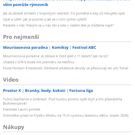
vším pomůže rýmovník
Jak se zdravě zchladit v tropických vedrech: Co pomáhá a kdy už riskujete úpal
Úpal a úžeh: Jak je poznat a jak se z nich rychle vyléčit
Parazité v nás: Kterým se u nás líbí a kde v našem těle je můžeme najít?
Pro nejmenší
Mourissonova poradna
Komiksy
Festival ABC
Mourrisonova poradna: Je zdravé si čistit pleť v 11 letech? Jak na to?
Ukázka z GTA 6 bude mít premiéru na Netflixu
Forza Horizon 6 (recenze): Oblíbené arkádové závody se přesouvají do ulic Tokia!
Video
Prostor X
Branky, body, kokoti
Fortuna liga
Tvůrci StarDance o změnách: Proč budou porotci opět čtyři a čím přesvědčila
Burkiewiczová?
František Laurin pohřeb
Ochmelka vylezl ve Frýdku-Místku na 15 m vysokou lezeckou stěnu. (srpen 2026)
Nákupy