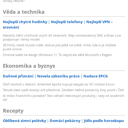
loňský rekord?
Věda a technika
Nejlepší chytré hodinky
Nejlepší telefony
Nejlepší VPN –
srovnání
Marantz mění vnitřnosti svých AV receiverů. Mají osmikanálový DAC a Dirac Live
podporuje i tenký model
30 filmů, které musíte vidět, dokud jste ještě na světě. Víme, kde si je můžete
pustit online
Chrome kašle na design Windows 11. To stejné ale dělá Microsoft s Edgem
Ekonomika a byznys
Daňové přiznání
Novela zákoníku práce
Nadace EPCG
Obří obchod v letectví. Americké Apollo kupuje easyJet za 161 miliard korun
Tekuté zlato opět dostojí své přezdívce. Zdražení běžné potraviny brzy pocítí i Češi
AI místo finančního poradce? Test odhalil neexistující produkty i rady ze sociálních
sítí
Recepty
Oblíbené zimní polévky
Domácí pekárny
Jídlo podle horoskopu