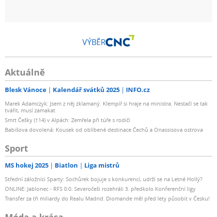
VÝBĚR
Aktuálně
Blesk Vánoce
Kalendář svátků 2025
INFO.cz
Marek Adamczyk: Jsem z něj zklamaný. Klempíř si hraje na ministra. Nestačí se tak
tvářit, musí zamakat
Smrt Češky (†14) v Alpách: Zemřela při túře s rodiči
Babišova dovolená: Kousek od oblíbené destinace Čechů a Onassisova ostrova
Sport
MS hokej 2025
Biatlon
Liga mistrů
Střední záložníci Sparty: Sochůrek bojuje s konkurencí, udrží se na Letné Hollý?
ONLINE: Jablonec - RFS 0:0. Severočeši rozehráli 3. předkolo Konferenční ligy
Transfer za tři miliardy do Realu Madrid: Diomande měl před lety působit v Česku!