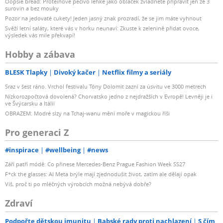
Oopsie bread: Proteinové pečivo lehké jako obláček zvládnete připravit jen ze 3
surovin a bez mouky
Pozor na jedovaté cukety! Jeden jasný znak prozradí, že se jim máte vyhnout
Svěží letní saláty, které vás v horku neunaví: Zkuste k zelenině přidat ovoce,
výsledek vás mile překvapí!
Hobby a zábava
BLESK Tlapky
Divoký kačer
Netflix filmy a seriály
Sraz v šest ráno. Vrchol festivalu Tóny Dolomit zazní za úsvitu ve 3000 metrech
Nízkorozpočtová dovolená? Chorvatsko jedno z nejdražších v Evropě! Levněji je i
ve Švýcarsku a Itálii
OBRAZEM: Modré slzy na Tchaj-wanu mění moře v magickou říši
Pro generaci Z
#inspirace
#wellbeing
#news
Září patří módě: Co přinese Mercedes-Benz Prague Fashion Week SS27
F*ck the glasses: AI Meta brýle mají zjednodušit život, zatím ale dělají opak
Víš, proč ti po mléčných výrobcích možná nebývá dobře?
Zdraví
Podpořte dětskou imunitu
Babské rady proti nachlazení
S čím