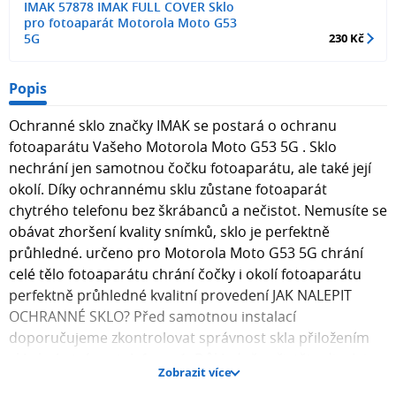
IMAK 57878 IMAK FULL COVER Sklo
pro fotoaparát Motorola Moto G53
5G
230 Kč
Popis
Ochranné sklo značky IMAK se postará o ochranu
fotoaparátu Vašeho Motorola Moto G53 5G . Sklo
nechrání jen samotnou čočku fotoaparátu, ale také její
okolí. Díky ochrannému sklu zůstane fotoaparát
chytrého telefonu bez škrábanců a nečistot. Nemusíte se
obávat zhoršení kvality snímků, sklo je perfektně
průhledné. určeno pro Motorola Moto G53 5G chrání
celé tělo fotoaparátu chrání čočky i okolí fotoaparátu
perfektně průhledné kvalitní provedení JAK NALEPIT
OCHRANNÉ SKLO? Před samotnou instalací
doporučujeme zkontrolovat správnost skla přiložením
skla k chytrému telefonu. 1. Důkladně vyčistěte displej
Zobrazit více
chytrého telefonu / čočku fotoaparátu pomocí vlhkého a