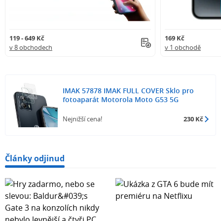
119 - 649 Kč
169 Kč
v 8 obchodech
v 1 obchodě
IMAK 57878 IMAK FULL COVER Sklo pro
fotoaparát Motorola Moto G53 5G
Nejnižší cena!
230 Kč
Články odjinud