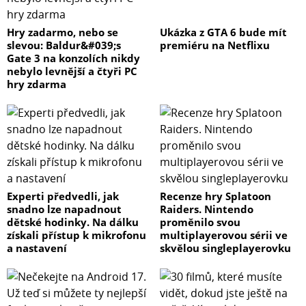
Hry zadarmo, nebo se
Ukázka z GTA 6 bude mít
slevou: Baldur&#039;s
premiéru na Netflixu
Gate 3 na konzolích nikdy
nebylo levnější a čtyři PC
hry zdarma
Experti předvedli, jak
Recenze hry Splatoon
snadno lze napadnout
Raiders. Nintendo
dětské hodinky. Na dálku
proměnilo svou
získali přístup k mikrofonu
multiplayerovou sérii ve
a nastavení
skvělou singleplayerovku