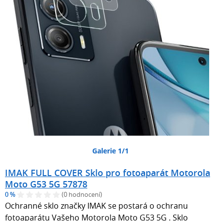
Galerie 1/1
IMAK FULL COVER Sklo pro fotoaparát Motorola
Moto G53 5G 57878
0 %
(0 hodnocení)
Ochranné sklo značky IMAK se postará o ochranu
fotoaparátu Vašeho Motorola Moto G53 5G . Sklo