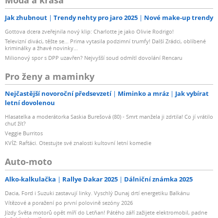
Móda a krása
Jak zhubnout
Trendy nehty pro jaro 2025
Nové make-up trendy
Gottova dcera zveřejnila nový klip: Charlotte je jako Olivie Rodrigo!
Televizní diváci, těšte se... Prima vytasila podzimní trumfy! Další Zrádci, oblíbené
kriminálky a žhavé novinky...
Milionový spor s DPP uzavřen? Nejvyšší soud odmítl dovolání Rencaru
Pro ženy a maminky
Nejčastější novoroční předsevzetí
Miminko a mráz
Jak vybírat
letní dovolenou
Hlasatelka a moderátorka Saskia Burešová (80) - Smrt manžela ji zdrtila! Co jí vrátilo
chuť žít?
Veggie Burritos
KVÍZ: Rafťáci. Otestujte své znalosti kultovní letní komedie
Auto-moto
Alko-kalkulačka
Rallye Dakar 2025
Dálniční známka 2025
Dacia, Ford i Suzuki zastavují linky. Vyschlý Dunaj drtí energetiku Balkánu
Vítězové a poražení po první polovině sezóny 2026
Jízdy Světa motorů opět míří do Letňan! Pátého září zažijete elektromobil, padne