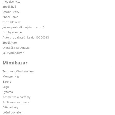
hledejceny.cz
Zboží Živě
Osobní vozy
Zboží Dáma
zbozi.blesk.cz
Jak na prohlídku ojetého vozu?
HobbyKompas
Auto pro začátečníka do 100 000 Kč
Zboží Auto
Ojetá Škoda Octavia
Jak vybrat auto?
Mimibazar
Testujte s Mimibazarem
Monster High
Barbie
Lego
Pyžama
Kosmetika a parfémy
Teplákové soupravy
Dětské boty
Ložní povlečení