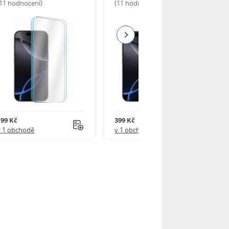
(11 hodnocení)
(11 hodnocení)
Next
199 Kč
399 Kč
v 1 obchodě
v 1 obchodě