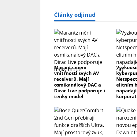
Články odjinud
Marantz mění
Vyzkouše
vnitřnosti svých AV
kyberpun
receiverů. Mají
Netspect
osmikanálový DAC a
elitním 
Dirac Live podporuje i
napadaj
tenký model
korporát