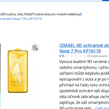
ví
Pouzdra, skla, fólie
Tvrzená skla pro mobilní telefony
ervenámi Note 7 Pro KP16119
IZMAEL 9D ochranné sk
Note 7 Pro KP16119
0 %
(0 hodnocení)
Vysoce kvalitní 9D tvrzené
vašeho smartphonu. I přes 
zařízení může kdykoliv pošk
vystupování z auta a je po 
přichází na řadu toto ochra
spolehlivě ochrání váš disp
skla účinně zabraňuje zachy
zajišťuje, že váš smartphon
9D ochranné sklo...
Celý po