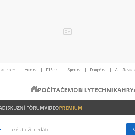
Iarena.cz
Auto.cz
E15.cz
iSport.cz
Doupě.cz
AutoRevue.
POČÍTAČE
MOBILY
TECHNIKA
HRY
A
DISKUZNÍ FÓRUM
VIDEO
PREMIUM