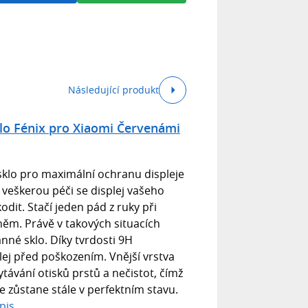
Následující produkt
lo Fénix pro Xiaomi Červenámi
 sklo pro maximální ochranu displeje
veškerou péči se displej vašeho
odit. Stačí jeden pád z ruky při
něm. Právě v takových situacích
nné sklo. Díky tvrdosti 9H
lej před poškozením. Vnější vrstva
távání otisků prstů a nečistot, čímž
e zůstane stále v perfektním stavu.
pis