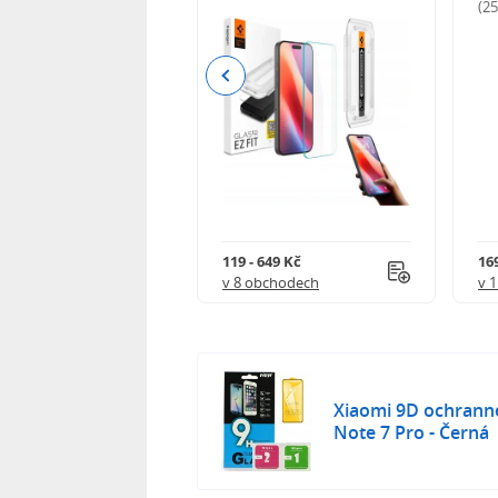
odnocení)
(2
Previous
Kč
119 - 649 Kč
16
 obchodech
v 8 obchodech
v 
Xiaomi 9D ochranné
Note 7 Pro - Černá