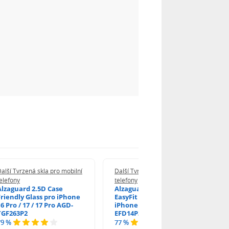
alší Tvrzená skla pro mobilní
Další Tvrzená skla pro mobilní
elefony
telefony
Alzaguard 2.5D Case
Alzaguard 2.5D Glass
Friendly Glass pro iPhone
EasyFit DustFree pro
6 Pro / 17 / 17 Pro AGD-
iPhone 16 Pro / 17 AGD-
TGF263P2
EFD14P3
79 %
77 %