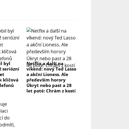
l byl
Netflix a další na
ž seriózní
víkend: nový Ted Lasso
let
a akční Lioness. Ale
k klíčová
především horory
elefonů
Úkryt nebo past a 28
let poté: Chrám z kostí