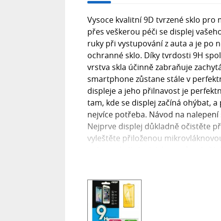
Vysoce kvalitní 9D tvrzené sklo pro
přes veškerou péči se displej vašeho
ruky při vystupování z auta a je po 
ochranné sklo. Díky tvrdosti 9H spol
vrstva skla účinně zabraňuje zachytáv
smartphone zůstane stále v perfekt
displeje a jeho přilnavost je perfekt
tam, kde se displej začíná ohýbat, a
nejvíce potřeba. Návod na nalepení 
Nejprve displej důkladně očistěte 
vyleštěte přiloženou mikrovláknovou 
nebo v okolí sluchátka nezůstaly žá
přilnutí skla. Umístěte sklo tak, aby
ho přitlačte, přičemž vzduch vytla
9H? Tvrdost 9H označuje odolnost 
se pohybuje od 1 do 10. Tvrdost 1 
(srovnatelné s minerálem mastek). 
je téměř nemožné poškrábat. Tvrzené