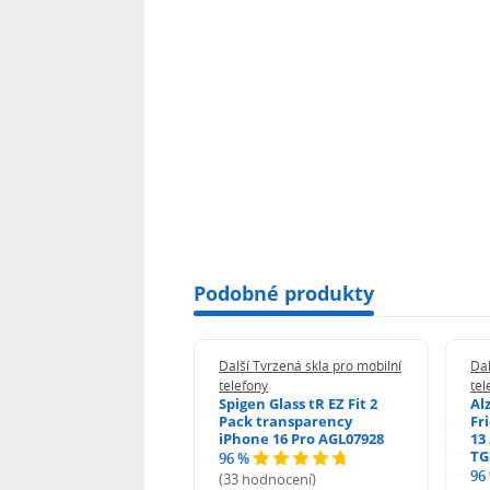
Podobné produkty
 Tvrzená skla pro mobilní
Další Tvrzená skla pro mobilní
Dal
ony
telefony
tel
guard 2.5D Glass
Spigen Glass tR EZ Fit 2
Al
Fit DustFree pro
Pack transparency
Fr
ne 17 Pro Max AGD-
iPhone 16 Pro AGL07928
13 
479BDAP3
TG
96 %
96
(33 hodnocení)