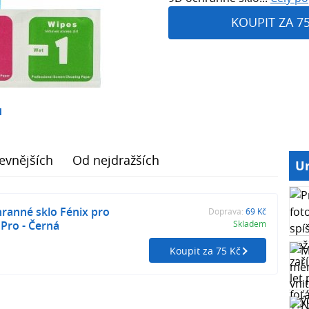
KOUPIT ZA 7
1
evnějších
Od nejdražších
Ur
ranné sklo Fénix pro
Doprava:
69 Kč
Pro - Černá
Skladem
Koupit za 75 Kč