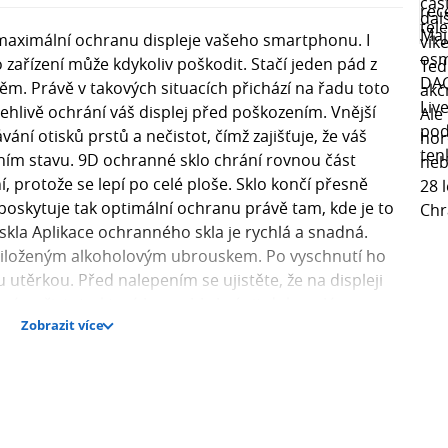
 maximální ochranu displeje vašeho smartphonu. I
 zařízení může kdykoliv poškodit. Stačí jeden pád z
něm. Právě v takových situacích přichází na řadu toto
ehlivě ochrání váš displej před poškozením. Vnější
ání otisků prstů a nečistot, čímž zajišťuje, že váš
ním stavu. 9D ochranné sklo chrání rovnou část
ní, protože se lepí po celé ploše. Sklo končí přesně
 poskytuje tak optimální ochranu právě tam, kde je to
skla Aplikace ochranného skla je rychlá a snadná.
přiloženým alkoholovým ubrouskem. Po vyschnutí ho
utěrkou. Před nalepením se ujistěte, že na displeji
dné nečistoty, které by mohly bránit dokonalému
Zobrazit více
 bylo perfektně vycentrované na výšku i šířku, a jemně
čujte od středu směrem k okrajům. Co znamená tvrdost
samotného skla, měřenou na Mohsově stupnici, která
znamená, že materiál lze snadno poškrábat nehtem
Na druhé straně tvrdost 10, která odpovídá diamantu,
 sklo s tvrdostí 9H je stejně tvrdé jako minerál