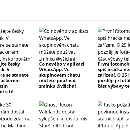
jte český
Co nového v aplikaci
První fotomobi
k. V
WhatsApp. Ve
spíš hračka ne
re se stanete
skupinovém chatu
zařízení. O 25 
hackerem
můžete používat
později je foťá
ícím
zmínku @všichni
část výbavy t
ní sítě