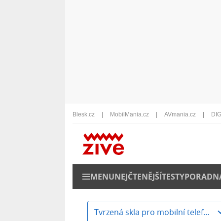
Blesk.cz
MobilMania.cz
AVmania.cz
DIG
MENU
NEJČTENĚJŠÍ
TESTY
PORADN
Tvrzená skla pro mobilní telefony