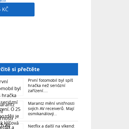
5 KČ
čitě si přečtěte
První fotomobil byl spíš
hračka než seriózní
zařízení....
Marantz mění vnitřnosti
svých AV receiverů. Mají
osmikanálový...
Netflix a další na víkend: