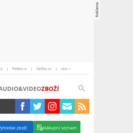
cz
Reflex.cz
Ábíčko.cz
více
AUDIO&VIDEO
ZBOŽÍ
Vyhledat zboží
Nákupní seznam