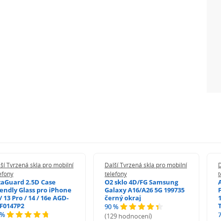
ší Tvrzená skla pro mobilní
Další Tvrzená skla pro mobilní
D
efony
telefony
t
zaGuard 2.5D Case
O2 sklo 4D/FG Samsung
iendly Glass pro iPhone
Galaxy A16/A26 5G 199735
/ 13 Pro / 14 / 16e AGD-
černý okraj
1
F0147P2
90 %
 %
(129 hodnocení)