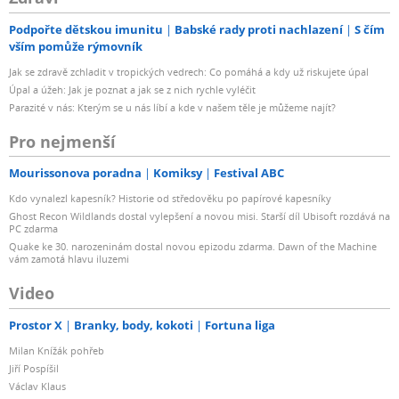
Podpořte dětskou imunitu
Babské rady proti nachlazení
S čím
vším pomůže rýmovník
Jak se zdravě zchladit v tropických vedrech: Co pomáhá a kdy už riskujete úpal
Úpal a úžeh: Jak je poznat a jak se z nich rychle vyléčit
Parazité v nás: Kterým se u nás líbí a kde v našem těle je můžeme najít?
Pro nejmenší
Mourissonova poradna
Komiksy
Festival ABC
Kdo vynalezl kapesník? Historie od středověku po papírové kapesníky
Ghost Recon Wildlands dostal vylepšení a novou misi. Starší díl Ubisoft rozdává na
PC zdarma
Quake ke 30. narozeninám dostal novou epizodu zdarma. Dawn of the Machine
vám zamotá hlavu iluzemi
Video
Prostor X
Branky, body, kokoti
Fortuna liga
Milan Knížák pohřeb
Jiří Pospíšil
Václav Klaus