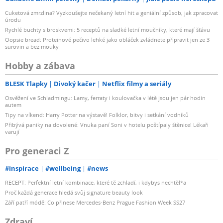
Cuketová zmrzlina? Vyzkoušejte nečekaný letní hit a geniální způsob, jak zpracovat
úrodu
Rychlé buchty s broskvemi: 5 receptů na sladké letní moučníky, které mají šťávu
Oopsie bread: Proteinové pečivo lehké jako obláček zvládnete připravit jen ze 3
surovin a bez mouky
Hobby a zábava
BLESK Tlapky
Divoký kačer
Netflix filmy a seriály
Osvěžení ve Schladmingu: Lamy, ferraty i koulovačka v létě jsou jen pár hodin
autem
Tipy na víkend: Harry Potter na výstavě! Folklor, bitvy i setkání vodníků
Přibývá paniky na dovolené: Vnuka paní Soni v hotelu poštípaly štěnice! Lékaři
varují
Pro generaci Z
#inspirace
#wellbeing
#news
RECEPT: Perfektní letní kombinace, které tě zchladí, i kdybys nechtěl*a
Proč každá generace hledá svůj signature beauty look
Září patří módě: Co přinese Mercedes-Benz Prague Fashion Week SS27
Zdraví