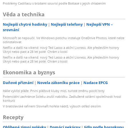
Problémy Cadillacu s brzdami souvisí podle Bottase s jejich chlazením
Věda a technika
Nejlepší chytré hodinky
Nejlepší telefony
Nejlepší VPN –
srovnání
Microsoft se nepoučil. Ve Windows potichu instaluje OneDrive Photos, které nelze
odinstalovat
Netflix a další na víkend: nový Ted Lasso a akční Lioness. Ale především horory
Úkryt nebo past a 28 let poté: Chrám z kostí
Netflix a další na víkend: nový Ted Lasso a akční Lioness. Ale především horory
Úkryt nebo past a 28 let poté: Chrám z kostí
Ekonomika a byznys
Daňové přiznání
Novela zákoníku práce
Nadace EPCG
Itálie vyklízí pláže. První plážové kluby mizí, turisté změnu pocítí brzy
Potenciální zachránce Soleku zrušil nabídku. Zadlužené solární společnosti hrozí
konkurz
V bratislavské rafinerii Slovnaft hořela nádrž, výbuch otřásl okolím
Recepty
Oblíbené zimní polévky
Domácí pekárny
Jídlo podle horoskopu