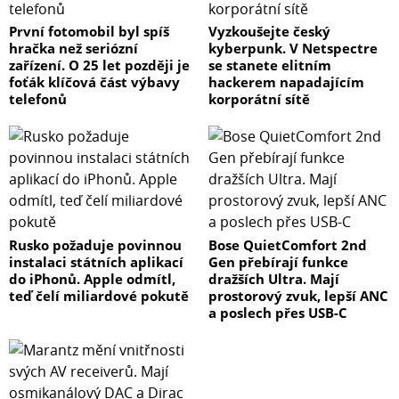
První fotomobil byl spíš
Vyzkoušejte český
hračka než seriózní
kyberpunk. V Netspectre
zařízení. O 25 let později je
se stanete elitním
foťák klíčová část výbavy
hackerem napadajícím
telefonů
korporátní sítě
Rusko požaduje povinnou
Bose QuietComfort 2nd
instalaci státních aplikací
Gen přebírají funkce
do iPhonů. Apple odmítl,
dražších Ultra. Mají
teď čelí miliardové pokutě
prostorový zvuk, lepší ANC
a poslech přes USB-C