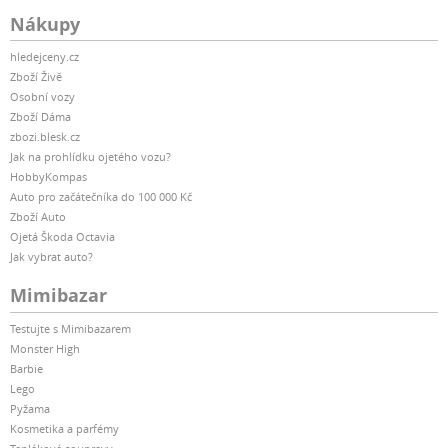
Nákupy
hledejceny.cz
Zboží Živě
Osobní vozy
Zboží Dáma
zbozi.blesk.cz
Jak na prohlídku ojetého vozu?
HobbyKompas
Auto pro začátečníka do 100 000 Kč
Zboží Auto
Ojetá Škoda Octavia
Jak vybrat auto?
Mimibazar
Testujte s Mimibazarem
Monster High
Barbie
Lego
Pyžama
Kosmetika a parfémy