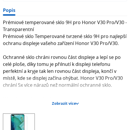
Popis
Prémiové temperované sklo 9H pro Honor V30 Pro/V30 -
Transparentní
Prémiové sklo Temperované tvrzené sklo 9H pro najlepší
ochranu displeje vašeho zařízení Honor V30 Pro/V30.
Ochranné sklo chráni rovnou část displeje a lepí se po
celé ploše, díky tomu je přilnutí k displeji telefonu
perfektní a kryje tak len rovnou část displeja, končí v
místě, kde se displej začína ohýbat. Honor V30 Pro/V30
chrání 5x více nárazů než normální ochranné sklo.
Návod na nalepení skla
Zobrazit více
Aplikovat ochranné sklo je snadné. Displej co nejpečlivěji
očistěte přiloženým hadříkem namočeným v alkoholu a
po zaschnutí povrch vyleštěte přiloženým hadříkem z
mikrovlákna. Než přiložíte sklo ujistěte se, že na displeji