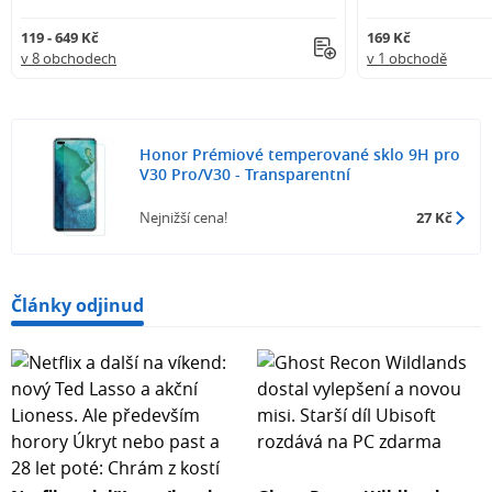
119 - 649 Kč
169 Kč
v 8 obchodech
v 1 obchodě
Honor Prémiové temperované sklo 9H pro
V30 Pro/V30 - Transparentní
Nejnižší cena!
27 Kč
Články odjinud