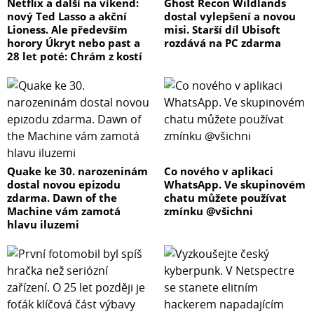
Netflix a další na víkend:
Ghost Recon Wildlands
nový Ted Lasso a akční
dostal vylepšení a novou
Lioness. Ale především
misi. Starší díl Ubisoft
horory Úkryt nebo past a
rozdává na PC zdarma
28 let poté: Chrám z kostí
Quake ke 30. narozeninám
Co nového v aplikaci
dostal novou epizodu
WhatsApp. Ve skupinovém
zdarma. Dawn of the
chatu můžete používat
Machine vám zamotá
zmínku @všichni
hlavu iluzemi