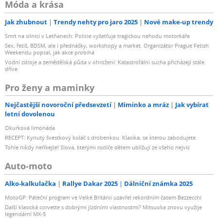
Móda a krása
Jak zhubnout
Trendy nehty pro jaro 2025
Nové make-up trendy
Smrt na silnici v Letňanech: Policie vyšetřuje tragickou nehodu motorkáře
Sex, fetiš, BDSM, ale i přednášky, workshopy a market. Organizátor Prague Fetish
Weekendu popsal, jak akce probíhá
Vodní zdroje a zemědělská půda v ohrožení: Katastrofální sucha přicházejí stále
dříve
Pro ženy a maminky
Nejčastější novoroční předsevzetí
Miminko a mráz
Jak vybírat
letní dovolenou
Okurková limonáda
RECEPT: Kynutý švestkový koláč s drobenkou. Klasika, se kterou zabodujete
Tohle nikdy neříkejte! Slova, kterými rodiče dětem ubližují ze všeho nejvíc
Auto-moto
Alko-kalkulačka
Rallye Dakar 2025
Dálniční známka 2025
MotoGP: Páteční program ve Velké Británii uzavřel rekordním časem Bezzecchi
Další klasická corvette s dobrými jízdními vlastnostmi? Mitsuoka znovu využije
legendární MX-5