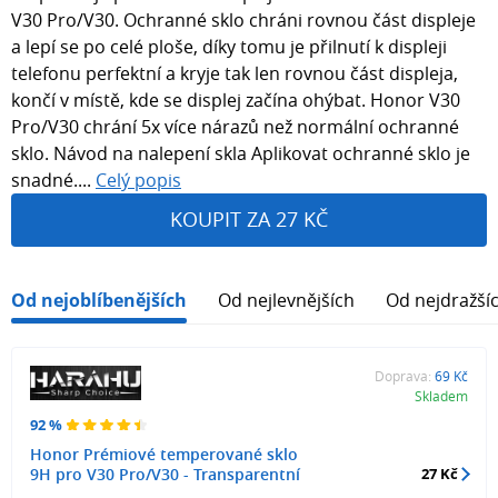
V30 Pro/V30. Ochranné sklo chráni rovnou část displeje
a lepí se po celé ploše, díky tomu je přilnutí k displeji
telefonu perfektní a kryje tak len rovnou část displeja,
končí v místě, kde se displej začína ohýbat. Honor V30
Pro/V30 chrání 5x více nárazů než normální ochranné
sklo. Návod na nalepení skla Aplikovat ochranné sklo je
snadné....
Celý popis
KOUPIT ZA 27 KČ
Od nejoblíbenějších
Od nejlevnějších
Od nejdražší
Doprava:
69 Kč
Skladem
92 %
Honor Prémiové temperované sklo
9H pro V30 Pro/V30 - Transparentní
27 Kč