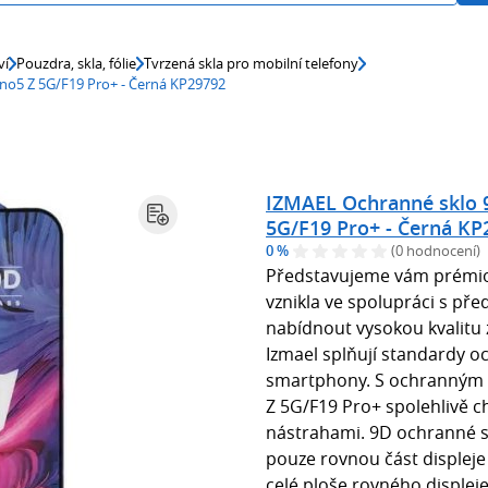
ví
Pouzdra, skla, fólie
Tvrzená skla pro mobilní telefony
no5 Z 5G/F19 Pro+ - Černá KP29792
IZMAEL Ochranné sklo 
5G/F19 Pro+ - Černá KP
0 %
(0 hodnocení)
Představujeme vám prémiov
vznikla ve spolupráci s pře
nabídnout vysokou kvalitu
Izmael splňují standardy o
smartphony. S ochranným 
Z 5G/F19 Pro+ spolehlivě 
nástrahami. 9D ochranné sk
pouze rovnou část displeje 
celé ploše rovného displeje