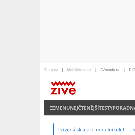
Blesk.cz
MobilMania.cz
AVmania.cz
DIG
MENU
NEJČTENĚJŠÍ
TESTY
PORADN
Tvrzená skla pro mobilní telefony