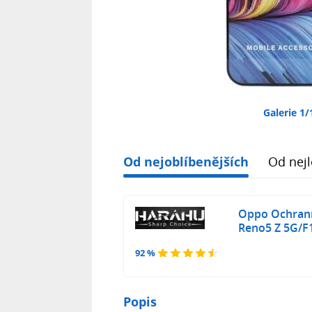
Galerie 1/
Od nejoblíbenějších
Od nejl
Oppo Ochrann
Reno5 Z 5G/F1
92 %
Popis