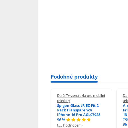
Podobné produkty
 Tvrzená skla pro mobilní
Další Tvrzená skla pro mobilní
Dal
ony
telefony
tel
guard 2.5D Glass
Spigen Glass tR EZ Fit 2
Al
Fit DustFree pro
Pack transparency
Fr
ne 17 Pro Max AGD-
iPhone 16 Pro AGL07928
13 
479BDAP3
TG
96 %
96
(33 hodnocení)