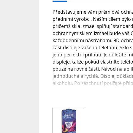
Představujeme vám prémiová ochrann
předními výrobci. Naším cílem bylo
přičemž skla Izmael splňují standa
ochranným sklem Izmael bude váš O
každodenními nástrahami. 9D ochran
část displeje vašeho telefonu. Sklo s
jeho perfektní přilnutí. Je důležité 
displeje, takže pokud vlastníte tele
pouze na rovné části. Návod na apli
jednoduchá a rychlá. Displej důkla
alkoholu. Po zaschnutí použijte přil
Ujistěte se, že na displeji nejsou žád
dbejte na správné vycentrování skla,
vytlačil od středu k okrajům. Co je 
poškrábání, založené na Mohsově stu
odolnost podobnou minerálu korund.
ochranné fólie, které mají tvrdost p
displej před nárazy a poškrábáním,