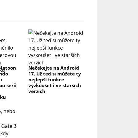
platoon
Nečekejte na Android
endo
17. Už teď si můžete ty
u
nejlepší funkce
u sérii
vyzkoušet i ve starších
verzích
vku