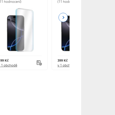
(11 hodnocení)
(11 hodnocení)
Next
199 Kč
399 Kč
v 1 obchodě
v 1 obchodě