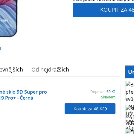
KOUPIT ZA 4
1
evnějších
Od nejdražších
Ur
é sklo 9D Super pro
Doprava:
69 Kč
9 Pro+ - Černá
Skladem
Koupit za 48 Kč