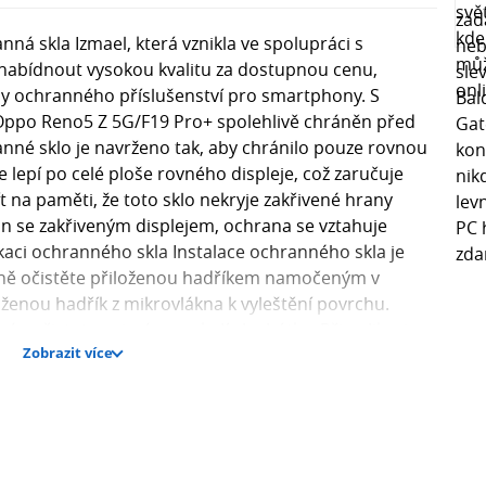
á skla Izmael, která vznikla ve spolupráci s
 nabídnout vysokou kvalitu za dostupnou cenu,
rdy ochranného příslušenství pro smartphony. S
ppo Reno5 Z 5G/F19 Pro+ spolehlivě chráněn před
né sklo je navrženo tak, aby chránilo pouze rovnou
e lepí po celé ploše rovného displeje, což zaručuje
mít na paměti, že toto sklo nekryje zakřivené hrany
fon se zakřiveným displejem, ochrana se vztahuje
kaci ochranného skla Instalace ochranného skla je
dně očistěte přiloženou hadříkem namočeným v
oženou hadřík z mikrovlákna k vyleštění povrchu.
né nečistoty, zejména v okolí sluchátka. Při aplikaci
Zobrazit více
 aby se po přitlačení dokonale přichytilo a vzduch se
tvrdost 9H? Tvrdost 9H je měřítkem odolnosti skla vůči
pnici tvrdosti (1-10). Přičemž 9H označuje extrémní
 To znamená, že sklo je výrazně odolnější než běžné
ouze okolo 3-4H. Skla s tvrdostí 9H spolehlivě chrání
 přičemž poskytují trojnásobně vyšší ochranu než