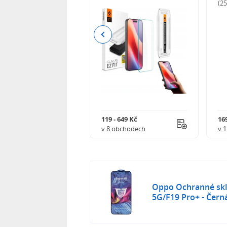
odnocení)
(2
Previous
Kč
119 - 649 Kč
16
 obchodech
v 8 obchodech
v 
Oppo Ochranné skl
5G/F19 Pro+ - Čern