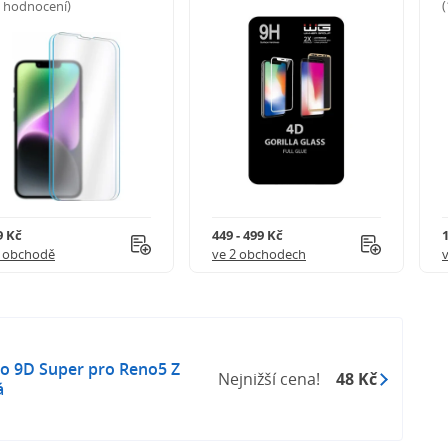
5 hodnocení)
9 Kč
449 - 499 Kč
1 obchodě
ve 2 obchodech
o 9D Super pro Reno5 Z
Nejnižší cena!
48 Kč
á