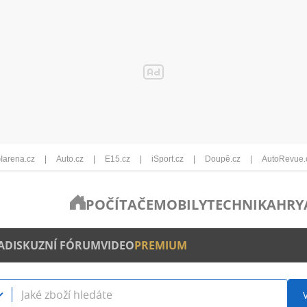
Iarena.cz
Auto.cz
E15.cz
iSport.cz
Doupě.cz
AutoRevue.
POČÍTAČE
MOBILY
TECHNIKA
HRY
A
DISKUZNÍ FÓRUM
VIDEO
PREMIUM