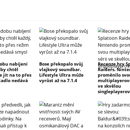
dobu nabíjení
Bose překopalo svůj
Recenze hry S
 by chtěl
vlajkový soundbar.
Raiders. Nint
e jít na to přes
Lifestyle Ultra může
proměnilo svo
tadlo nedává
vyrůst až na 7.1.4
multiplayerovo
ve skvělou
singleplayero