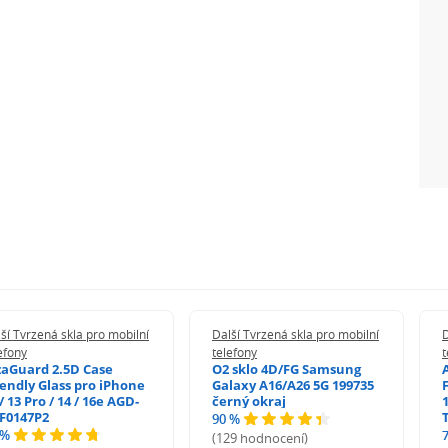
ší Tvrzená skla pro mobilní
Další Tvrzená skla pro mobilní
D
efony
telefony
t
zaGuard 2.5D Case
O2 sklo 4D/FG Samsung
iendly Glass pro iPhone
Galaxy A16/A26 5G 199735
/ 13 Pro / 14 / 16e AGD-
černý okraj
1
F0147P2
90 %
 %
(129 hodnocení)