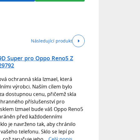
Následující produkt
9D Super pro Oppo Reno5 Z
29792
á ochranná skla Izmael, která
dními výrobci. Naším cílem bylo
 za dostupnou cenu, přičemž skla
chranného příslušenství pro
sklem Izmael bude váš Oppo Reno5
chráněn před každodenními
lo je navrženo tak, aby chránilo
vašeho telefonu. Sklo se lepí po
, což zaručuje jeho...
Celý popis