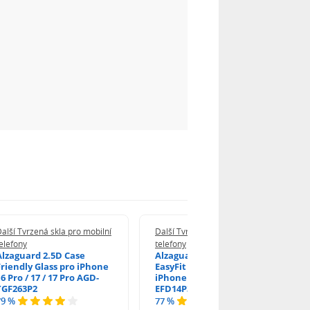
alší Tvrzená skla pro mobilní
Další Tvrzená skla pro mobilní
elefony
telefony
Alzaguard 2.5D Case
Alzaguard 2.5D Glass
Friendly Glass pro iPhone
EasyFit DustFree pro
6 Pro / 17 / 17 Pro AGD-
iPhone 16 Pro / 17 AGD-
TGF263P2
EFD14P3
79 %
77 %