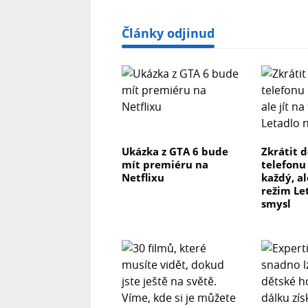
Články odjinud
Ukázka z GTA 6 bude
Zkrátit 
mít premiéru na
telefonu
Netflixu
každý, al
režim Le
smysl