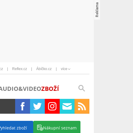
cz
Reflex.cz
Ábíčko.cz
více
AUDIO&VIDEO
ZBOŽÍ
Vyhledat zboží
Nákupní seznam