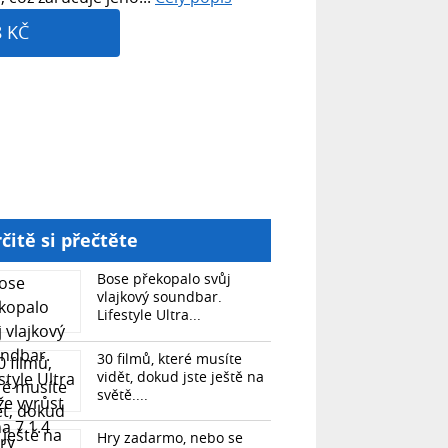
8 KČ
čitě si přečtěte
Bose překopalo svůj
vlajkový soundbar.
Lifestyle Ultra...
30 filmů, které musíte
vidět, dokud jste ještě na
světě....
Hry zadarmo, nebo se