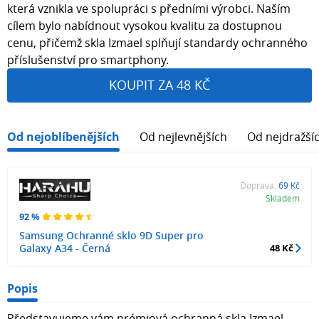
která vznikla ve spolupráci s předními výrobci. Naším
cílem bylo nabídnout vysokou kvalitu za dostupnou
cenu, přičemž skla Izmael splňují standardy ochranného
příslušenství pro smartphony.
KOUPIT ZA 48 KČ
Od nejoblíbenějších
Od nejlevnějších
Od nejdražší
Doprava:
69 Kč
Skladem
92 %
Samsung Ochranné sklo 9D Super pro
Galaxy A34 - Černá
48 Kč
Popis
Představujeme vám prémiová ochranná skla Izmael,