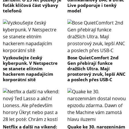
foťák klíčová část výbavy
Live podporuje i tenký
telefonů
model
Vyzkoušejte český
Bose QuietComfort 2nd
kyberpunk. V Netspectre
Gen přebírají funkce
se stanete elitním
dražších Ultra. Mají
hackerem napadajícím
prostorový zvuk, lepší ANC
korporátní sítě
a poslech přes USB-C
Netflix a další na víkend:
Quake ke 30. narozeninám