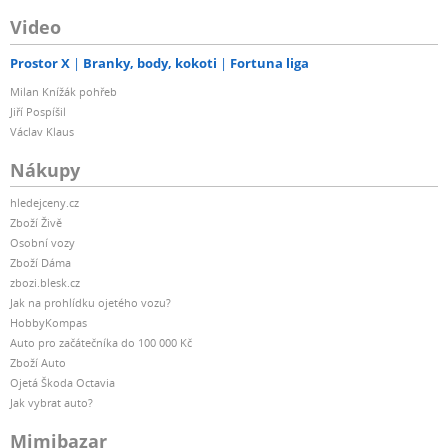
Video
Prostor X
Branky, body, kokoti
Fortuna liga
Milan Knížák pohřeb
Jiří Pospíšil
Václav Klaus
Nákupy
hledejceny.cz
Zboží Živě
Osobní vozy
Zboží Dáma
zbozi.blesk.cz
Jak na prohlídku ojetého vozu?
HobbyKompas
Auto pro začátečníka do 100 000 Kč
Zboží Auto
Ojetá Škoda Octavia
Jak vybrat auto?
Mimibazar