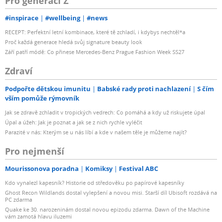
Pro generaci Z
#inspirace
#wellbeing
#news
RECEPT: Perfektní letní kombinace, které tě zchladí, i kdybys nechtěl*a
Proč každá generace hledá svůj signature beauty look
Září patří módě: Co přinese Mercedes-Benz Prague Fashion Week SS27
Zdraví
Podpořte dětskou imunitu
Babské rady proti nachlazení
S čím
vším pomůže rýmovník
Jak se zdravě zchladit v tropických vedrech: Co pomáhá a kdy už riskujete úpal
Úpal a úžeh: Jak je poznat a jak se z nich rychle vyléčit
Parazité v nás: Kterým se u nás líbí a kde v našem těle je můžeme najít?
Pro nejmenší
Mourissonova poradna
Komiksy
Festival ABC
Kdo vynalezl kapesník? Historie od středověku po papírové kapesníky
Ghost Recon Wildlands dostal vylepšení a novou misi. Starší díl Ubisoft rozdává na
PC zdarma
Quake ke 30. narozeninám dostal novou epizodu zdarma. Dawn of the Machine
vám zamotá hlavu iluzemi