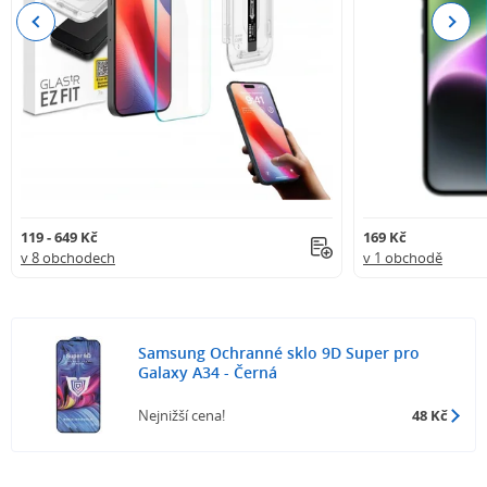
Previous
Next
119 - 649 Kč
169 Kč
v 8 obchodech
v 1 obchodě
Samsung Ochranné sklo 9D Super pro
Galaxy A34 - Černá
Nejnižší cena!
48 Kč