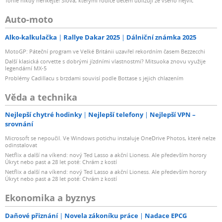
Tohle nikdy neříkejte! Slova, kterými rodiče dětem ubližují ze všeho nejvíc
Auto-moto
Alko-kalkulačka
Rallye Dakar 2025
Dálniční známka 2025
MotoGP: Páteční program ve Velké Británii uzavřel rekordním časem Bezzecchi
Další klasická corvette s dobrými jízdními vlastnostmi? Mitsuoka znovu využije
legendární MX-5
Problémy Cadillacu s brzdami souvisí podle Bottase s jejich chlazením
Věda a technika
Nejlepší chytré hodinky
Nejlepší telefony
Nejlepší VPN –
srovnání
Microsoft se nepoučil. Ve Windows potichu instaluje OneDrive Photos, které nelze
odinstalovat
Netflix a další na víkend: nový Ted Lasso a akční Lioness. Ale především horory
Úkryt nebo past a 28 let poté: Chrám z kostí
Netflix a další na víkend: nový Ted Lasso a akční Lioness. Ale především horory
Úkryt nebo past a 28 let poté: Chrám z kostí
Ekonomika a byznys
Daňové přiznání
Novela zákoníku práce
Nadace EPCG