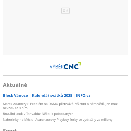
VÝBĚR
Aktuálně
Blesk Vánoce
Kalendář svátků 2025
INFO.cz
Marek Adamczyk: Problém na DAMU přetrvává. Všichni o něm vědí, jen moc
nevědí, co s ním
Brutální útok v Tanvaldu: Několik pobodaných
Nahotinky na Měsíci: Astronautovy Playboy fotky se vydražily za miliony
Sport