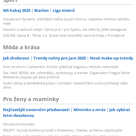
MS hokej 2025
Biatlon
Liga mistrů
Ostuda pro Dynamo. Odhlášení béčka za půl milionu, majitelka odmítla nabídku
kraje
Haraslín si zaslouží odejít. Výhra je to i pro Spartu, ale měla by ještě zareagovat
ONLINE: Slavia B - Třinec 3:2. Dukla hostí Kroměříž, Karviná hraje v Prostějově
Móda a krása
Jak zhubnout
Trendy nehty pro jaro 2025
Nové make-up trendy
Smrt na silnici v Letňanech: Policie vyšetřuje tragickou nehodu motorkáře
Sex, fetiš, BDSM, ale i přednášky, workshopy a market. Organizátor Prague Fetish
Weekendu popsal, jak akce probíhá
Vodní zdroje a zemědělská půda v ohrožení: Katastrofální sucha přicházejí stále
dříve
Pro ženy a maminky
Nejčastější novoroční předsevzetí
Miminko a mráz
Jak vybírat
letní dovolenou
Okurková limonáda
RECEPT: Kynutý švestkový koláč s drobenkou. Klasika, se kterou zabodujete