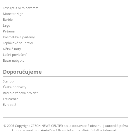
Testujte s Mimibazarem
Monster High
Barbie
Lego
Pyžama
Kosmetika a parfémy
Teplákové soupravy
Dětské boty
Ložní povlečení
Bazar nábytku
Doporučujeme
Starjob
České podcasty
Rádio a zábava pro děti
Frekvence 1
Evropa 2
© 2026 Copyright CZECH NEWS CENTER a.s. a dodavatelé obsahu
Autorská práva
k publikovaným materiálům
Podmínky pro užívání služby informační