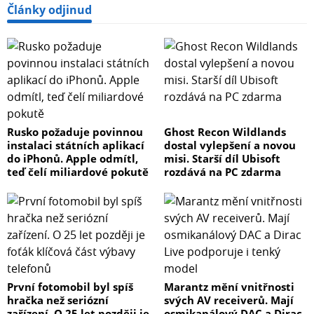
Články odjinud
Rusko požaduje povinnou
Ghost Recon Wildlands
instalaci státních aplikací
dostal vylepšení a novou
do iPhonů. Apple odmítl,
misi. Starší díl Ubisoft
teď čelí miliardové pokutě
rozdává na PC zdarma
První fotomobil byl spíš
Marantz mění vnitřnosti
hračka než seriózní
svých AV receiverů. Mají
zařízení. O 25 let později je
osmikanálový DAC a Dirac