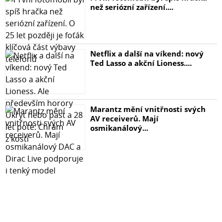
než seriózní zařízení....
Netflix a další na víkend: nový
Ted Lasso a akční Lioness....
Marantz mění vnitřnosti svých
AV receiverů. Mají
osmikanálový...