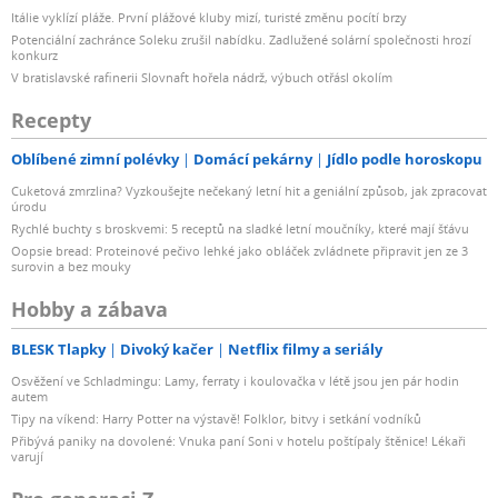
Itálie vyklízí pláže. První plážové kluby mizí, turisté změnu pocítí brzy
Potenciální zachránce Soleku zrušil nabídku. Zadlužené solární společnosti hrozí
konkurz
V bratislavské rafinerii Slovnaft hořela nádrž, výbuch otřásl okolím
Recepty
Oblíbené zimní polévky
Domácí pekárny
Jídlo podle horoskopu
Cuketová zmrzlina? Vyzkoušejte nečekaný letní hit a geniální způsob, jak zpracovat
úrodu
Rychlé buchty s broskvemi: 5 receptů na sladké letní moučníky, které mají šťávu
Oopsie bread: Proteinové pečivo lehké jako obláček zvládnete připravit jen ze 3
surovin a bez mouky
Hobby a zábava
BLESK Tlapky
Divoký kačer
Netflix filmy a seriály
Osvěžení ve Schladmingu: Lamy, ferraty i koulovačka v létě jsou jen pár hodin
autem
Tipy na víkend: Harry Potter na výstavě! Folklor, bitvy i setkání vodníků
Přibývá paniky na dovolené: Vnuka paní Soni v hotelu poštípaly štěnice! Lékaři
varují