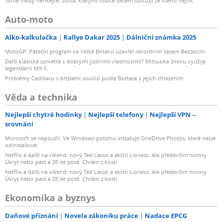
Tohle nikdy neříkejte! Slova, kterými rodiče dětem ubližují ze všeho nejvíc
Auto-moto
Alko-kalkulačka
Rallye Dakar 2025
Dálniční známka 2025
MotoGP: Páteční program ve Velké Británii uzavřel rekordním časem Bezzecchi
Další klasická corvette s dobrými jízdními vlastnostmi? Mitsuoka znovu využije
legendární MX-5
Problémy Cadillacu s brzdami souvisí podle Bottase s jejich chlazením
Věda a technika
Nejlepší chytré hodinky
Nejlepší telefony
Nejlepší VPN –
srovnání
Microsoft se nepoučil. Ve Windows potichu instaluje OneDrive Photos, které nelze
odinstalovat
Netflix a další na víkend: nový Ted Lasso a akční Lioness. Ale především horory
Úkryt nebo past a 28 let poté: Chrám z kostí
Netflix a další na víkend: nový Ted Lasso a akční Lioness. Ale především horory
Úkryt nebo past a 28 let poté: Chrám z kostí
Ekonomika a byznys
Daňové přiznání
Novela zákoníku práce
Nadace EPCG