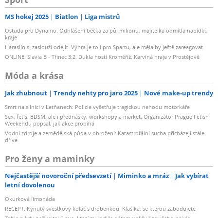
MS hokej 2025
Biatlon
Liga mistrů
Ostuda pro Dynamo. Odhlášení béčka za půl milionu, majitelka odmítla nabídku
kraje
Haraslín si zaslouží odejít. Výhra je to i pro Spartu, ale měla by ještě zareagovat
ONLINE: Slavia B - Třinec 3:2. Dukla hostí Kroměříž, Karviná hraje v Prostějově
Móda a krása
Jak zhubnout
Trendy nehty pro jaro 2025
Nové make-up trendy
Smrt na silnici v Letňanech: Policie vyšetřuje tragickou nehodu motorkáře
Sex, fetiš, BDSM, ale i přednášky, workshopy a market. Organizátor Prague Fetish
Weekendu popsal, jak akce probíhá
Vodní zdroje a zemědělská půda v ohrožení: Katastrofální sucha přicházejí stále
dříve
Pro ženy a maminky
Nejčastější novoroční předsevzetí
Miminko a mráz
Jak vybírat
letní dovolenou
Okurková limonáda
RECEPT: Kynutý švestkový koláč s drobenkou. Klasika, se kterou zabodujete