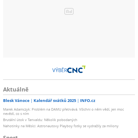
VÝBĚR
Aktuálně
Blesk Vánoce
Kalendář svátků 2025
INFO.cz
Marek Adamczyk: Problém na DAMU přetrvává. Všichni o něm vědí, jen moc
nevědí, co s ním
Brutální útok v Tanvaldu: Několik pobodaných
Nahotinky na Měsíci: Astronautovy Playboy fotky se vydražily za miliony
Sport