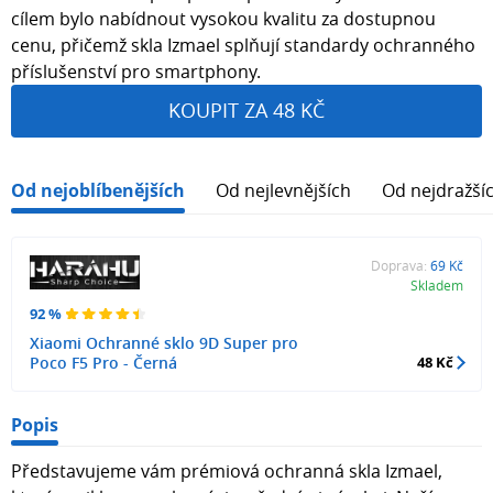
cílem bylo nabídnout vysokou kvalitu za dostupnou
cenu, přičemž skla Izmael splňují standardy ochranného
příslušenství pro smartphony.
KOUPIT ZA 48 KČ
Od nejoblíbenějších
Od nejlevnějších
Od nejdražší
Doprava:
69 Kč
Skladem
92 %
Xiaomi Ochranné sklo 9D Super pro
Poco F5 Pro - Černá
48 Kč
Popis
Představujeme vám prémiová ochranná skla Izmael,