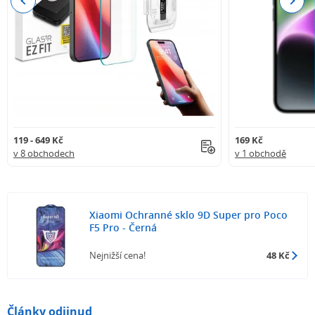
Previous
Next
119 - 649 Kč
169 Kč
v 8 obchodech
v 1 obchodě
Xiaomi Ochranné sklo 9D Super pro Poco
F5 Pro - Černá
Nejnižší cena!
48 Kč
Články odjinud