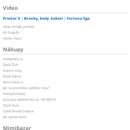
Video
Prostor X
Branky, body, kokoti
Fortuna liga
Milan Knížák pohřeb
Jiří Pospíšil
Václav Klaus
Nákupy
hledejceny.cz
Zboží Živě
Osobní vozy
Zboží Dáma
zbozi.blesk.cz
Jak na prohlídku ojetého vozu?
HobbyKompas
Auto pro začátečníka do 100 000 Kč
Zboží Auto
Ojetá Škoda Octavia
Jak vybrat auto?
Mimibazar