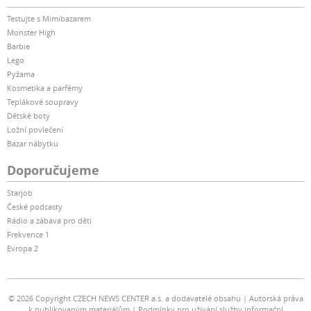
Testujte s Mimibazarem
Monster High
Barbie
Lego
Pyžama
Kosmetika a parfémy
Teplákové soupravy
Dětské boty
Ložní povlečení
Bazar nábytku
Doporučujeme
Starjob
České podcasty
Rádio a zábava pro děti
Frekvence 1
Evropa 2
© 2026 Copyright CZECH NEWS CENTER a.s. a dodavatelé obsahu
Autorská práva
k publikovaným materiálům
Podmínky pro užívání služby informační