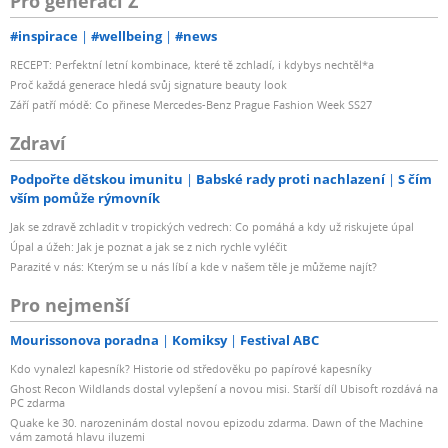
Pro generaci Z
#inspirace
#wellbeing
#news
RECEPT: Perfektní letní kombinace, které tě zchladí, i kdybys nechtěl*a
Proč každá generace hledá svůj signature beauty look
Září patří módě: Co přinese Mercedes-Benz Prague Fashion Week SS27
Zdraví
Podpořte dětskou imunitu
Babské rady proti nachlazení
S čím
vším pomůže rýmovník
Jak se zdravě zchladit v tropických vedrech: Co pomáhá a kdy už riskujete úpal
Úpal a úžeh: Jak je poznat a jak se z nich rychle vyléčit
Parazité v nás: Kterým se u nás líbí a kde v našem těle je můžeme najít?
Pro nejmenší
Mourissonova poradna
Komiksy
Festival ABC
Kdo vynalezl kapesník? Historie od středověku po papírové kapesníky
Ghost Recon Wildlands dostal vylepšení a novou misi. Starší díl Ubisoft rozdává na
PC zdarma
Quake ke 30. narozeninám dostal novou epizodu zdarma. Dawn of the Machine
vám zamotá hlavu iluzemi