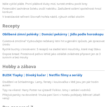
Itálie vyklízí pláže. První plážové kluby mizí, turisté změnu pocítí brzy
Potenciální zachránce Soleku zrušil nabídku. Zadlužené solární společnosti hrozí
konkurz
V bratislavské rafinerii Slovnaft hořela nádrž, výbuch otřásl okolím
Recepty
Oblíbené zimní polévky
Domácí pekárny
Jídlo podle horoskopu
Cuketová zmrzlina? Vyzkoušejte nečekaný letní hit a geniální způsob, jak zpracovat
úrodu
Rychlé buchty s broskvemi: 5 receptů na sladké letní moučníky, které mají šťávu
Oopsie bread: Proteinové pečivo lehké jako obláček zvládnete připravit jen ze 3
surovin a bez mouky
Hobby a zábava
BLESK Tlapky
Divoký kačer
Netflix filmy a seriály
Osvěžení ve Schladmingu: Lamy, ferraty i koulovačka v létě jsou jen pár hodin
autem
Tipy na víkend: Harry Potter na výstavě! Folklor, bitvy i setkání vodníků
Přibývá paniky na dovolené: Vnuka paní Soni v hotelu poštípaly štěnice! Lékaři
varují