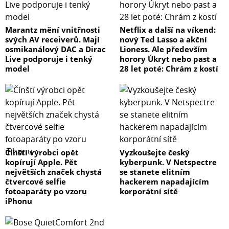
Marantz mění vnitřnosti
Netflix a další na víkend:
svých AV receiverů. Mají
nový Ted Lasso a akční
osmikanálový DAC a Dirac
Lioness. Ale především
Live podporuje i tenký
horory Úkryt nebo past a
model
28 let poté: Chrám z kostí
Čínští výrobci opět
Vyzkoušejte český
kopírují Apple. Pět
kyberpunk. V Netspectre
největších značek chystá
se stanete elitním
čtvercové selfie
hackerem napadajícím
fotoaparáty po vzoru
korporátní sítě
iPhonu