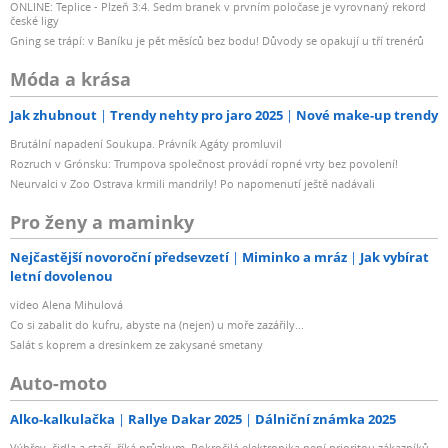
ONLINE: Teplice - Plzeň 3:4. Sedm branek v prvním poločase je vyrovnaný rekord
české ligy
Gning se trápí: v Baníku je pět měsíců bez bodu! Důvody se opakují u tří trenérů
Móda a krása
Jak zhubnout
Trendy nehty pro jaro 2025
Nové make-up trendy
Brutální napadení Soukupa. Právník Agáty promluvil
Rozruch v Grónsku: Trumpova společnost provádí ropné vrty bez povolení!
Neurvalci v Zoo Ostrava krmili mandrily! Po napomenutí ještě nadávali
Pro ženy a maminky
Nejčastější novoroční předsevzetí
Miminko a mráz
Jak vybírat
letní dovolenou
video Alena Mihulová
Co si zabalit do kufru, abyste na (nejen) u moře zazářily...
Salát s koprem a dresinkem ze zakysané smetany
Auto-moto
Alko-kalkulačka
Rallye Dakar 2025
Dálniční známka 2025
Výhřev, čidla a stačí, říká průzkum. Pokročilá elektronika není prioritou zákazníků