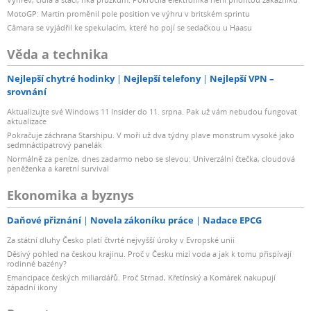
MotoGP: Martin proměnil pole position ve výhru v britském sprintu
Câmara se vyjádřil ke spekulacím, které ho pojí se sedačkou u Haasu
Věda a technika
Nejlepší chytré hodinky
Nejlepší telefony
Nejlepší VPN –
srovnání
Aktualizujte své Windows 11 Insider do 11. srpna. Pak už vám nebudou fungovat
aktualizace
Pokračuje záchrana Starshipu. V moři už dva týdny plave monstrum vysoké jako
sedmnáctipatrový panelák
Normálně za peníze, dnes zadarmo nebo se slevou: Univerzální čtečka, cloudová
peněženka a karetní survival
Ekonomika a byznys
Daňové přiznání
Novela zákoníku práce
Nadace EPCG
Za státní dluhy Česko platí čtvrté nejvyšší úroky v Evropské unii
Děsivý pohled na českou krajinu. Proč v Česku mizí voda a jak k tomu přispívají
rodinné bazény?
Emancipace českých miliardářů. Proč Strnad, Křetínský a Komárek nakupují
západní ikony