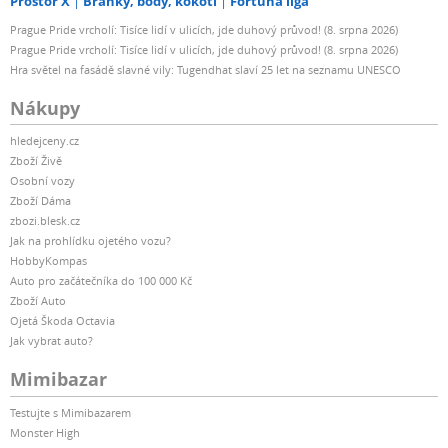
Prostor X
Branky, body, kokoti
Fortuna liga
Prague Pride vrcholí: Tisíce lidí v ulicích, jde duhový průvod! (8. srpna 2026)
Prague Pride vrcholí: Tisíce lidí v ulicích, jde duhový průvod! (8. srpna 2026)
Hra světel na fasádě slavné vily: Tugendhat slaví 25 let na seznamu UNESCO
Nákupy
hledejceny.cz
Zboží Živě
Osobní vozy
Zboží Dáma
zbozi.blesk.cz
Jak na prohlídku ojetého vozu?
HobbyKompas
Auto pro začátečníka do 100 000 Kč
Zboží Auto
Ojetá Škoda Octavia
Jak vybrat auto?
Mimibazar
Testujte s Mimibazarem
Monster High