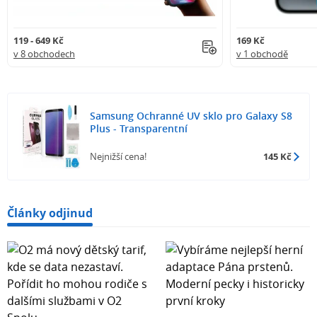
119 - 649 Kč
169 Kč
v 8 obchodech
v 1 obchodě
Samsung Ochranné UV sklo pro Galaxy S8
Plus - Transparentní
Nejnižší cena!
145 Kč
Články odjinud