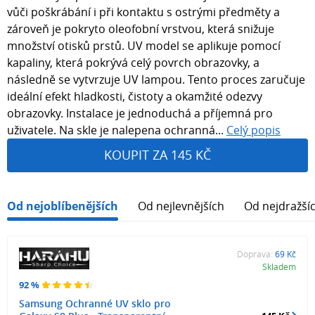
vůči poškrábání i při kontaktu s ostrými předměty a
zároveň je pokryto oleofobní vrstvou, která snižuje
množství otisků prstů. UV model se aplikuje pomocí
kapaliny, která pokrývá celý povrch obrazovky, a
následně se vytvrzuje UV lampou. Tento proces zaručuje
ideální efekt hladkosti, čistoty a okamžité odezvy
obrazovky. Instalace je jednoduchá a příjemná pro
uživatele. Na skle je nalepena ochranná...
Celý popis
KOUPIT ZA 145 KČ
Od nejoblíbenějších
Od nejlevnějších
Od nejdražší
Doprava:
69 Kč
Skladem
92 %
Samsung Ochranné UV sklo pro