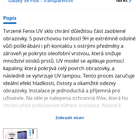
Galaxy S8 Plus - Transparentní
145 Kč
Popis
Tvrzené Fenix UV sklo chrání důležitou část zaoblené
obrazovky. S povrchovou tvrdostí 9H je extrémně odolné
vůči poškrábání i při kontaktu s ostrými předměty a
zároveň je pokryto oleofobní vrstvou, která snižuje
množství otisků prstů. UV model se aplikuje pomocí
kapaliny, která pokrývá celý povrch obrazovky, a
následně se vytvrzuje UV lampou. Tento proces zaručuje
ideální efekt hladkosti, čistoty a okamžité odezvy
obrazovky. Instalace je jednoduchá a příjemná pro
uživatele. Na skle je nalepena ochranná fólie, která ho
chrání před poškozením během instalace. Návod k
instalaci: 1) Začněte instalaci skla v koupelně hned po
Zobrazit více
sprchování – pára absorbuje prach ze vzduchu a zabrání
jeho vniknutí na obrazovku během instalace. 2)
Důkladně vyčistěte a odmastěte povrch obrazovky,