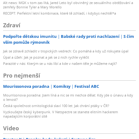
Alt news: MGK v tom zas lítá, Jared Leto byl obviněný ze sexuálního obtěžování a
zemřely Bonnie Tyler a Mary Morello
RECEPT: Perfektní letní kombinace, které tě zchladí, i kdybys nechtěl*a
Zdraví
Podpořte dětskou imunitu
Babské rady proti nachlazení
S čím
vším pomůže rýmovník
Jak se zdravě zchladit v tropických vedrech: Co pomáhá a kdy už riskujete úpal
Úpal a úžeh: Jak je poznat a jak se z nich rychle vyléčit
Parazité v nás: Kterým se u nás líbí a kde v našem těle je můžeme najít?
Pro nejmenší
Mourissonova poradna
Komiksy
Festival ABC
Mourrisonova poradna: Jsem líná a nic se mi nechce dělat: Kdy jde o únavu a kdy
o lenost?
Česká společnost ornitologická slaví 100 let: Jak chrání ptáky v ČR?
Vyzkoušejte český kyberpunk. V Netspectre se stanete elitním hackerem
napadajícím korporátní sítě
Video