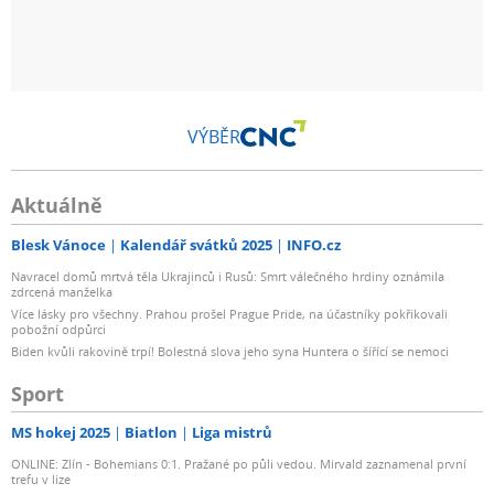
VÝBĚR
Aktuálně
Blesk Vánoce
Kalendář svátků 2025
INFO.cz
Navracel domů mrtvá těla Ukrajinců i Rusů: Smrt válečného hrdiny oznámila
zdrcená manželka
Více lásky pro všechny. Prahou prošel Prague Pride, na účastníky pokřikovali
pobožní odpůrci
Biden kvůli rakovině trpí! Bolestná slova jeho syna Huntera o šířící se nemoci
Sport
MS hokej 2025
Biatlon
Liga mistrů
ONLINE: Zlín - Bohemians 0:1. Pražané po půli vedou. Mirvald zaznamenal první
trefu v lize