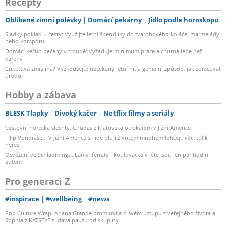
Recepty
Oblíbené zimní polévky
Domácí pekárny
Jídlo podle horoskopu
Sladký poklad u cesty: Využijte letní špendlíky do tvarohového koláče, marmelády
nebo kompotu
Domácí kečup pečený v troubě: Vyžaduje minimum práce a chutná lépe než
vařený
Cuketová zmrzlina? Vyzkoušejte nečekaný letní hit a geniální způsob, jak zpracovat
úrodu
Hobby a zábava
BLESK Tlapky
Divoký kačer
Netflix filmy a seriály
Cestovní horečka šlechty: Chuďas z Klatovska otrokářem v Jižní Americe
Filip Vondrášek: V Jižní Americe si lidé plují životem mnohem lehčeji, věci tolik
neřeší
Osvěžení ve Schladmingu: Lamy, ferraty i koulovačka v létě jsou jen pár hodin
autem
Pro generaci Z
#inspirace
#wellbeing
#news
Pop Culture Wrap: Ariana Grande promluvila o svém ústupu z veřejného života a
Sophia z KATSEYE si dává pauzu od skupiny