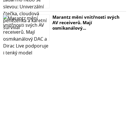
sklo 1 x UV lampa (bez kabelu typu C) 1 x tuba s lepidlem
1 x instalační sada Samsung Galaxy S8 Plus
Marantz mění vnitřnosti svých
AV receiverů. Mají
osmikanálový...