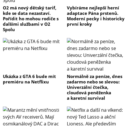
O2 má nový dětský tarif,
Vybíráme nejlepší herní
kde se data nezastaví.
adaptace Pána prstenů.
Pořídit ho mohou rodiče s
Moderní pecky i historicky
dalšími službami v O2
první kroky
Spolu
Ukázka z GTA 6 bude mít
Normálně za peníze, dnes
premiéru na Netflixu
zadarmo nebo se slevou:
Univerzální čtečka,
cloudová peněženka
a karetní survival