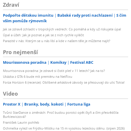
Zdraví
Podpořte dětskou imunitu
Babské rady proti nachlazení
S čím
vším pomůže rýmovník
Jak se zdravě zchladit v tropických vedrech: Co pomáhá a kdy už riskujete úpal
Úpal a úžeh: Jak je poznat a jak se z nich rychle vyléčit
Parazité v nás: Kterým se u nás líbí a kde v našem těle je můžeme najít?
Pro nejmenší
Mourissonova poradna
Komiksy
Festival ABC
Mourrisonova poradna: Je zdravé si čistit pleť v 11 letech? Jak na to?
Ukázka z GTA 6 bude mít premiéru na Netflixu
Forza Horizon 6 (recenze): Oblíbené arkádové závody se přesouvají do ulic Tokia!
Video
Prostor X
Branky, body, kokoti
Fortuna liga
Tvůrci StarDance o změnách: Proč budou porotci opět čtyři a čím přesvědčila
Burkiewiczová?
František Laurin pohřeb
Ochmelka vylezl ve Frýdku-Místku na 15 m vysokou lezeckou stěnu. (srpen 2026)