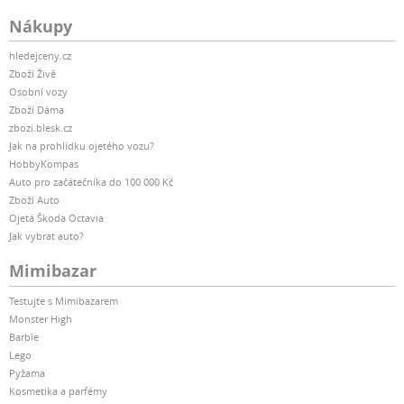
Nákupy
hledejceny.cz
Zboží Živě
Osobní vozy
Zboží Dáma
zbozi.blesk.cz
Jak na prohlídku ojetého vozu?
HobbyKompas
Auto pro začátečníka do 100 000 Kč
Zboží Auto
Ojetá Škoda Octavia
Jak vybrat auto?
Mimibazar
Testujte s Mimibazarem
Monster High
Barbie
Lego
Pyžama
Kosmetika a parfémy