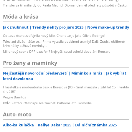
Transfer za tři miliardy do Realu Madrid: Diomande měl před lety působit v Česku!
Móda a krása
Jak zhubnout
Trendy nehty pro jaro 2025
Nové make-up trendy
Gottova dcera zveřejnila nový klip: Charlotte je jako Olivie Rodrigo!
Televizní diváci, těšte se... Prima vytasila podzimní trumfy! Další Zrádci, oblíbené
kriminálky a žhavé novinky...
Milionový spor s DPP uzavřen? Nejvyšší soud odmítl dovolání Rencaru
Pro ženy a maminky
Nejčastější novoroční předsevzetí
Miminko a mráz
Jak vybírat
letní dovolenou
Hlasatelka a moderátorka Saskia Burešová (80) - Smrt manžela ji zdrtila! Co jí vrátilo
chuť žít?
Veggie Burritos
KVÍZ: Rafťáci. Otestujte své znalosti kultovní letní komedie
Auto-moto
Alko-kalkulačka
Rallye Dakar 2025
Dálniční známka 2025