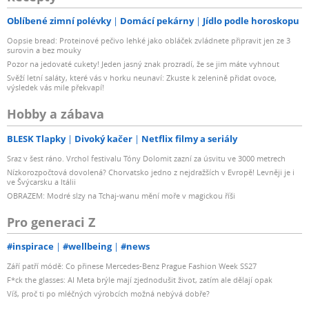
Oblíbené zimní polévky
Domácí pekárny
Jídlo podle horoskopu
Oopsie bread: Proteinové pečivo lehké jako obláček zvládnete připravit jen ze 3
surovin a bez mouky
Pozor na jedovaté cukety! Jeden jasný znak prozradí, že se jim máte vyhnout
Svěží letní saláty, které vás v horku neunaví: Zkuste k zelenině přidat ovoce,
výsledek vás mile překvapí!
Hobby a zábava
BLESK Tlapky
Divoký kačer
Netflix filmy a seriály
Sraz v šest ráno. Vrchol festivalu Tóny Dolomit zazní za úsvitu ve 3000 metrech
Nízkorozpočtová dovolená? Chorvatsko jedno z nejdražších v Evropě! Levněji je i
ve Švýcarsku a Itálii
OBRAZEM: Modré slzy na Tchaj-wanu mění moře v magickou říši
Pro generaci Z
#inspirace
#wellbeing
#news
Září patří módě: Co přinese Mercedes-Benz Prague Fashion Week SS27
F*ck the glasses: AI Meta brýle mají zjednodušit život, zatím ale dělají opak
Víš, proč ti po mléčných výrobcích možná nebývá dobře?