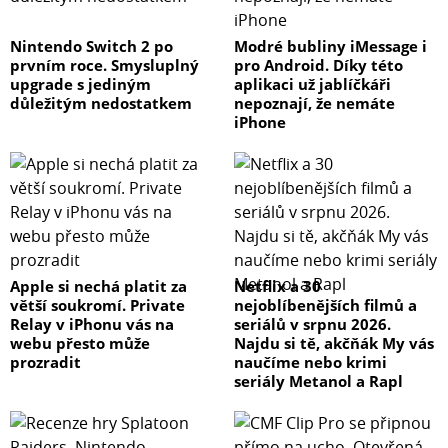
Nintendo Switch 2 po
Modré bubliny iMessage i
prvním roce. Smysluplný
pro Android. Díky této
upgrade s jediným
aplikaci už jablíčkáři
důležitým nedostatkem
nepoznají, že nemáte
iPhone
Apple si nechá platit za
Netflix a 30
větší soukromí. Private
nejoblíbenějších filmů a
Relay v iPhonu vás na
seriálů v srpnu 2026.
webu přesto může
Najdu si tě, akčňák My vás
prozradit
naučíme nebo krimi
seriály Metanol a Rapl