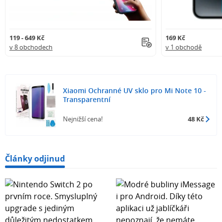
119 - 649 Kč
169 Kč
v 8 obchodech
v 1 obchodě
Xiaomi Ochranné UV sklo pro Mi Note 10 -
Transparentní
Nejnižší cena!
48 Kč
Články odjinud