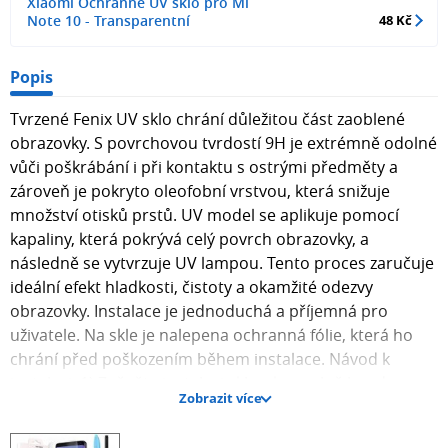
Xiaomi Ochranné UV sklo pro Mi
Note 10 - Transparentní
48 Kč
Popis
Tvrzené Fenix UV sklo chrání důležitou část zaoblené
obrazovky. S povrchovou tvrdostí 9H je extrémně odolné
vůči poškrábání i při kontaktu s ostrými předměty a
zároveň je pokryto oleofobní vrstvou, která snižuje
množství otisků prstů. UV model se aplikuje pomocí
kapaliny, která pokrývá celý povrch obrazovky, a
následně se vytvrzuje UV lampou. Tento proces zaručuje
ideální efekt hladkosti, čistoty a okamžité odezvy
obrazovky. Instalace je jednoduchá a příjemná pro
uživatele. Na skle je nalepena ochranná fólie, která ho
chrání před poškozením během instalace. Návod k
instalaci: 1) Začněte instalaci skla v koupelně hned po
Zobrazit více
sprchování – pára absorbuje prach ze vzduchu a zabrání
jeho vniknutí na obrazovku během instalace. 2)