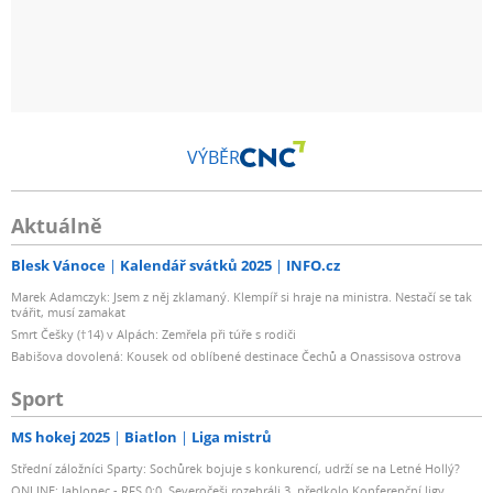
VÝBĚR
Aktuálně
Blesk Vánoce
Kalendář svátků 2025
INFO.cz
Marek Adamczyk: Jsem z něj zklamaný. Klempíř si hraje na ministra. Nestačí se tak
tvářit, musí zamakat
Smrt Češky (†14) v Alpách: Zemřela při túře s rodiči
Babišova dovolená: Kousek od oblíbené destinace Čechů a Onassisova ostrova
Sport
MS hokej 2025
Biatlon
Liga mistrů
Střední záložníci Sparty: Sochůrek bojuje s konkurencí, udrží se na Letné Hollý?
ONLINE: Jablonec - RFS 0:0. Severočeši rozehráli 3. předkolo Konferenční ligy