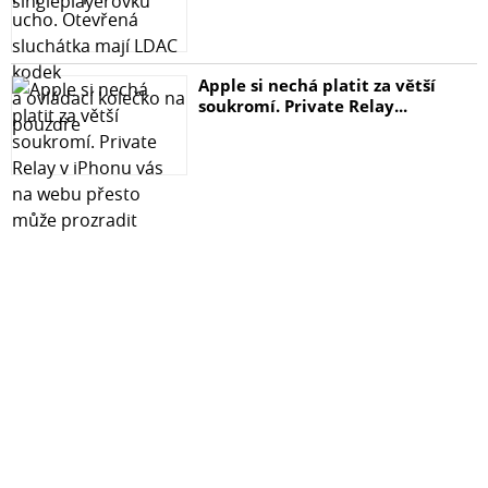
nezanechává žádné stopy Sada obsahuje: 1 x Fenix UV
sklo 1 x UV lampa (bez kabelu typu C) 1 x tuba s lepidlem
1 x instalační sada Xiaomi Mi Note 10
Apple si nechá platit za větší
soukromí. Private Relay...