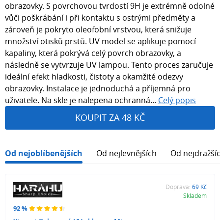
obrazovky. S povrchovou tvrdostí 9H je extrémně odolné
vůči poškrábání i při kontaktu s ostrými předměty a
zároveň je pokryto oleofobní vrstvou, která snižuje
množství otisků prstů. UV model se aplikuje pomocí
kapaliny, která pokrývá celý povrch obrazovky, a
následně se vytvrzuje UV lampou. Tento proces zaručuje
ideální efekt hladkosti, čistoty a okamžité odezvy
obrazovky. Instalace je jednoduchá a příjemná pro
uživatele. Na skle je nalepena ochranná...
Celý popis
KOUPIT ZA 48 KČ
Od nejoblíbenějších
Od nejlevnějších
Od nejdražší
Doprava:
69 Kč
Skladem
92 %