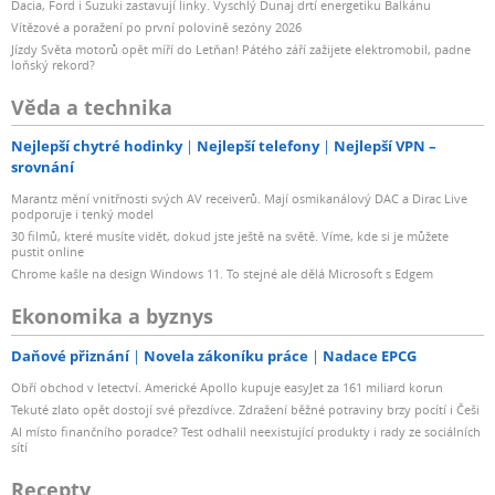
Dacia, Ford i Suzuki zastavují linky. Vyschlý Dunaj drtí energetiku Balkánu
Vítězové a poražení po první polovině sezóny 2026
Jízdy Světa motorů opět míří do Letňan! Pátého září zažijete elektromobil, padne
loňský rekord?
Věda a technika
Nejlepší chytré hodinky
Nejlepší telefony
Nejlepší VPN –
srovnání
Marantz mění vnitřnosti svých AV receiverů. Mají osmikanálový DAC a Dirac Live
podporuje i tenký model
30 filmů, které musíte vidět, dokud jste ještě na světě. Víme, kde si je můžete
pustit online
Chrome kašle na design Windows 11. To stejné ale dělá Microsoft s Edgem
Ekonomika a byznys
Daňové přiznání
Novela zákoníku práce
Nadace EPCG
Obří obchod v letectví. Americké Apollo kupuje easyJet za 161 miliard korun
Tekuté zlato opět dostojí své přezdívce. Zdražení běžné potraviny brzy pocítí i Češi
AI místo finančního poradce? Test odhalil neexistující produkty i rady ze sociálních
sítí
Recepty