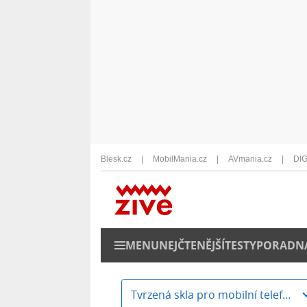
Blesk.cz
MobilMania.cz
AVmania.cz
DIG
MENU
NEJČTENĚJŠÍ
TESTY
PORADN
Tvrzená skla pro mobilní telefony