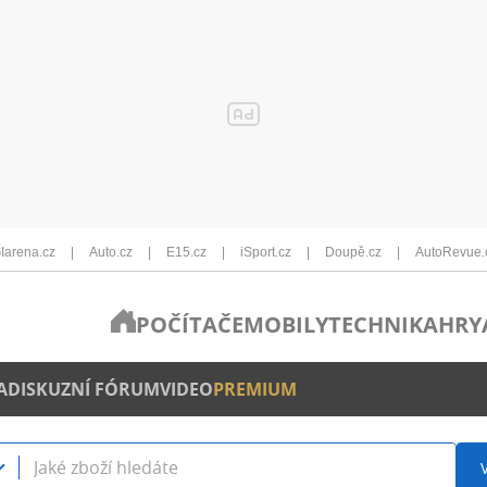
Iarena.cz
Auto.cz
E15.cz
iSport.cz
Doupě.cz
AutoRevue.
POČÍTAČE
MOBILY
TECHNIKA
HRY
A
DISKUZNÍ FÓRUM
VIDEO
PREMIUM