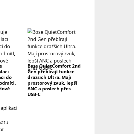
e
Bose QuietComfort 2nd
laci
Gen přebírají funkce
ací do
dražších Ultra. Mají
odmítl,
prostorový zvuk, lepší
rdové
ANC a poslech přes
USB-C