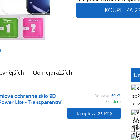
KOUPIT ZA 2
1
evnějších
Od nejdražších
Ur
miové ochranné sklo 9D
Doprava:
69 Kč
ower Lite - Transparentní
Skladem
Koupit za 23 Kč