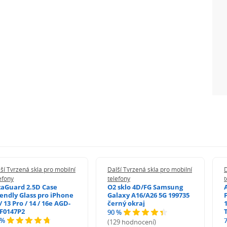
ší Tvrzená skla pro mobilní
Další Tvrzená skla pro mobilní
D
efony
telefony
t
zaGuard 2.5D Case
O2 sklo 4D/FG Samsung
iendly Glass pro iPhone
Galaxy A16/A26 5G 199735
/ 13 Pro / 14 / 16e AGD-
černý okraj
1
F0147P2
90 %
 %
(129 hodnocení)