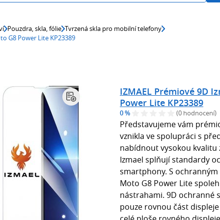
ví
Pouzdra, skla, fólie
Tvrzená skla pro mobilní telefony
to G8 Power Lite KP23389
IZMAEL Prémiové 9D Iz
Power Lite KP23389
0 %
(0 hodnocení)
Představujeme vám prémiov
vznikla ve spolupráci s pře
nabídnout vysokou kvalitu
Izmael splňují standardy o
smartphony. S ochranným 
Moto G8 Power Lite spoleh
nástrahami. 9D ochranné sk
pouze rovnou část displeje 
celé ploše rovného displeje