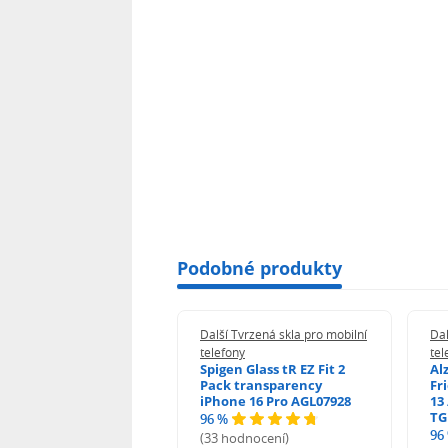
Podobné produkty
 Tvrzená skla pro mobilní
Další Tvrzená skla pro mobilní
Dal
ony
telefony
tel
guard 2.5D Glass
Spigen Glass tR EZ Fit 2
Al
Fit DustFree pro
Pack transparency
Fr
ne 17 Pro Max AGD-
iPhone 16 Pro AGL07928
13 
479BDAP3
TG
96 %
96
(33 hodnocení)