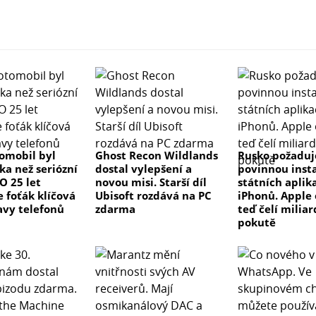
tomobil byl
Ghost Recon Wildlands
Rusko požaduj
ka než seriózní
dostal vylepšení a
povinnou insta
 O 25 let
novou misi. Starší díl
státních aplik
e foťák klíčová
Ubisoft rozdává na PC
iPhonů. Apple 
avy telefonů
zdarma
teď čelí milia
pokutě