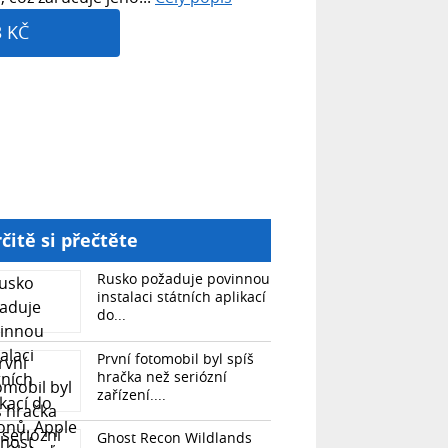
3 KČ
čitě si přečtěte
Rusko požaduje povinnou
instalaci státních aplikací
do...
První fotomobil byl spíš
hračka než seriózní
zařízení....
Ghost Recon Wildlands