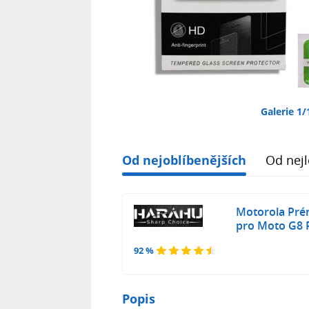
Galerie 1/
Od nejoblíbenějších
Od nejl
Motorola Pré
pro Moto G8 P
92 %
Popis