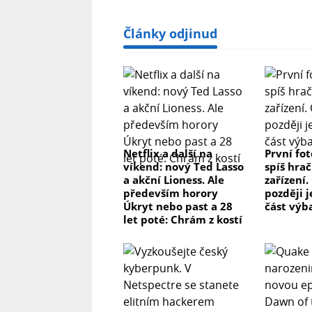
Články odjinud
Netflix a další na
První fo
víkend: nový Ted Lasso
spíš hrač
a akční Lioness. Ale
zařízení.
především horory
později j
Úkryt nebo past a 28
část výb
let poté: Chrám z kostí