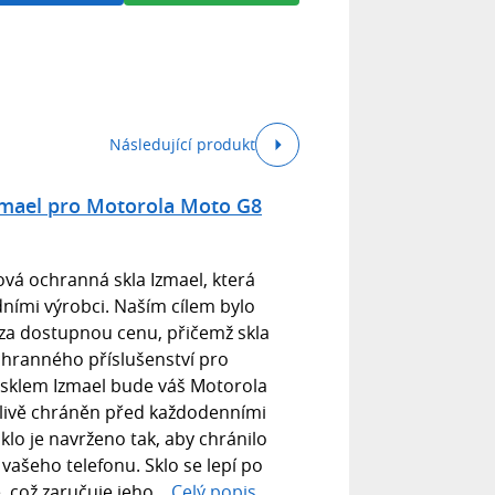
Následující produkt
mael pro Motorola Moto G8
á ochranná skla Izmael, která
dními výrobci. Naším cílem bylo
 za dostupnou cenu, přičemž skla
chranného příslušenství pro
sklem Izmael bude váš Motorola
livě chráněn před každodenními
lo je navrženo tak, aby chránilo
vašeho telefonu. Sklo se lepí po
, což zaručuje jeho...
Celý popis