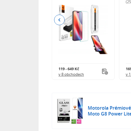
odnocení)
(2
Previous
Kč
119 - 649 Kč
16
 obchodech
v 8 obchodech
v 
Motorola Prémiové
Moto G8 Power Lite