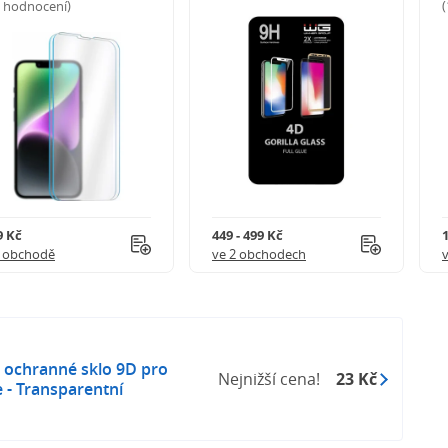
5 hodnocení)
9 Kč
449 - 499 Kč
1 obchodě
ve 2 obchodech
 ochranné sklo 9D pro
Nejnižší cena!
23 Kč
 - Transparentní