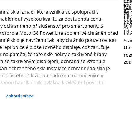
á skla Izmael, která vznikla ve spolupráci s
 nabídnout vysokou kvalitu za dostupnou cenu,
rdy ochranného příslušenství pro smartphony. S
otorola Moto G8 Power Lite spolehlivě chráněn před
né sklo je navrženo tak, aby chránilo pouze rovnou
e lepí po celé ploše rovného displeje, což zaručuje
mít na paměti, že toto sklo nekryje zakřivené hrany
fon se zakřiveným displejem, ochrana se vztahuje
kaci ochranného skla Instalace ochranného skla je
dně očistěte přiloženou hadříkem namočeným v
oženou hadřík z mikrovlákna k vyleštění povrchu.
né nečistoty, zejména v okolí sluchátka. Při aplikaci
Zobrazit více
 aby se po přitlačení dokonale přichytilo a vzduch se
tvrdost 9H? Tvrdost 9H je měřítkem odolnosti skla vůči
pnici tvrdosti (1-10). Přičemž 9H označuje extrémní
 To znamená, že sklo je výrazně odolnější než běžné
ouze okolo 3-4H. Skla s tvrdostí 9H spolehlivě chrání
 přičemž poskytují trojnásobně vyšší ochranu než