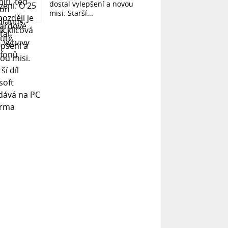
dostal vylepšení a novou
misi. Starší...