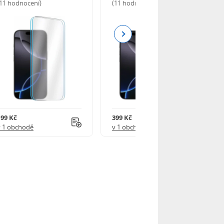
(11 hodnocení)
(11 hodnocení)
Next
199 Kč
399 Kč
v 1 obchodě
v 1 obchodě