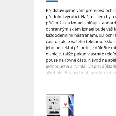
Představujeme vám prémiová ochrann
předními výrobci. Naším cílem bylo
přičemž skla Izmael splňují standa
ochranným sklem Izmael bude váš M
každodenními nástrahami. 9D ochran
část displeje vašeho telefonu. Sklo s
jeho perfektní přilnutí. Je důležité 
displeje, takže pokud vlastníte tele
pouze na rovné části. Návod na apli
jednoduchá a rychlá. Displej důkla
alkoholu. Po zaschnutí použijte přil
Ujistěte se, že na displeji nejsou žád
dbejte na správné vycentrování skla,
vytlačil od středu k okrajům. Co je 
poškrábání, založené na Mohsově stu
odolnost podobnou minerálu korund.
ochranné fólie, které mají tvrdost p
displej před nárazy a poškrábáním,