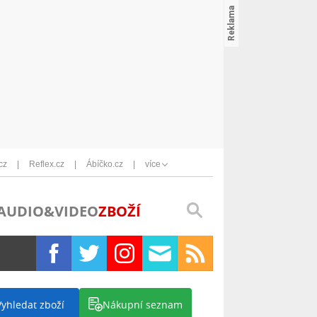
cz
Reflex.cz
Ábíčko.cz
více
AUDIO&VIDEO
ZBOŽÍ
Vyhledat zboží
Nákupní seznam