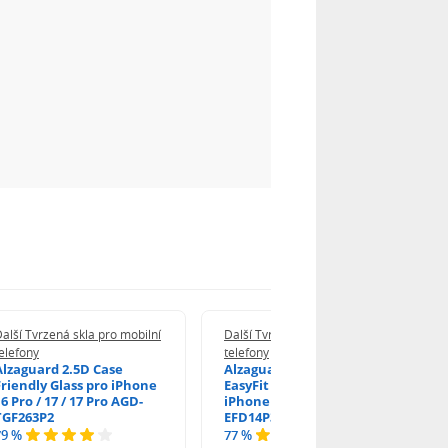
alší Tvrzená skla pro mobilní
Další Tvrzená skla pro mobilní
elefony
telefony
Alzaguard 2.5D Case
Alzaguard 2.5D Glass
Friendly Glass pro iPhone
EasyFit DustFree pro
6 Pro / 17 / 17 Pro AGD-
iPhone 16 Pro / 17 AGD-
TGF263P2
EFD14P3
79 %
77 %