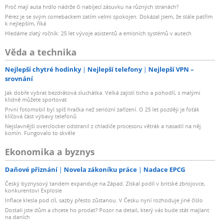
Proč mají auta hrdlo nádrže či nabíjecí zásuvku na různých stranách?
Pérez je se svým comebackem zatím velmi spokojen. Dokázal jsem, že stále patřím
k nejlepším, říká
Hledáme zlatý ročník: 25 let vývoje asistentů a emisních systémů v autech
Věda a technika
Nejlepší chytré hodinky
Nejlepší telefony
Nejlepší VPN –
srovnání
Jak dobře vybrat bezdrátová sluchátka. Velká zajistí ticho a pohodlí, s malými
klidně můžete sportovat
První fotomobil byl spíš hračka než seriózní zařízení. O 25 let později je foťák
klíčová část výbavy telefonů
Nejslavnější overclocker odstranil z chladiče procesoru větrák a nasadil na něj
komín. Fungovalo to skvěle
Ekonomika a byznys
Daňové přiznání
Novela zákoníku práce
Nadace EPCG
Český byznysový tandem expanduje na Západ. Získal podíl v britské zbrojovce,
konkurentovi Explosie
Inflace klesla pod cíl, sazby přesto zůstanou. V Česku nyní rozhoduje jiné číslo
Dostali jste dům a chcete ho prodat? Pozor na detail, který vás bude stát majlant
na daních