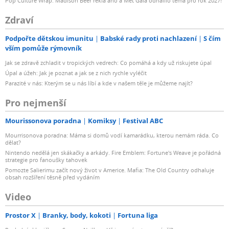
Pop Culture Wrap: Madison Beer řekla ano a Met Gala odhalilo téma pro rok 2027!
Zdraví
Podpořte dětskou imunitu
Babské rady proti nachlazení
S čím
vším pomůže rýmovník
Jak se zdravě zchladit v tropických vedrech: Co pomáhá a kdy už riskujete úpal
Úpal a úžeh: Jak je poznat a jak se z nich rychle vyléčit
Parazité v nás: Kterým se u nás líbí a kde v našem těle je můžeme najít?
Pro nejmenší
Mourissonova poradna
Komiksy
Festival ABC
Mourrisonova poradna: Máma si domů vodí kamarádku, kterou nemám ráda. Co
dělat?
Nintendo nedělá jen skákačky a arkády. Fire Emblem: Fortune's Weave je pořádná
strategie pro fanoušky tahovek
Pomozte Salierimu začít nový život v Americe. Mafia: The Old Country odhaluje
obsah rozšíření těsně před vydáním
Video
Prostor X
Branky, body, kokoti
Fortuna liga