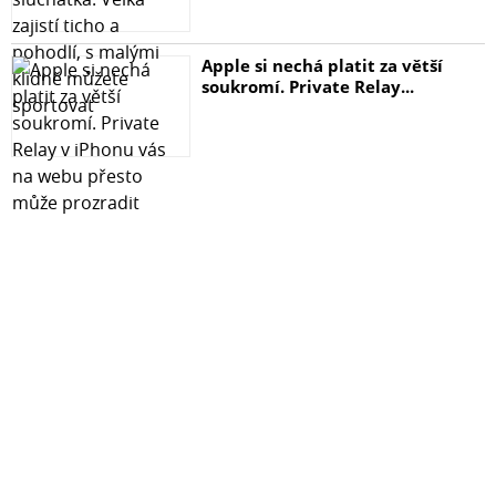
sklo Hadřík z mikrovlákna Hadřík na odmaštění displeje
Specifikace: 100% zbrusu nové, vysoce kvalitní tvrzené
Apple si nechá platit za větší
sklo Ultra tenké, přesně navržené pro váš telefon
soukromí. Private Relay...
Jednoduchá instalace bez vzduchových bublin Kompletní
sada pro instalaci v balení Tvrdost: 9H Typ skla: 9D