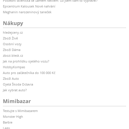
Poslední sklenička se Samem Neillem: Už jsem vám to vyprávěl?
Epicentrum Kalousek Nové nahrání
Meghanin narozeninový taneček
Nákupy
hledejceny.cz
Zboží Živě
Osobní vozy
Zboží Dáma
zbozi.blesk.cz
Jak na prohlídku ojetého vozu?
HobbyKompas
Auto pro začátečníka do 100 000 Kč
Zboží Auto
Ojetá Škoda Octavia
Jak vybrat auto?
Mimibazar
Testujte s Mimibazarem
Monster High
Barbie
Lego