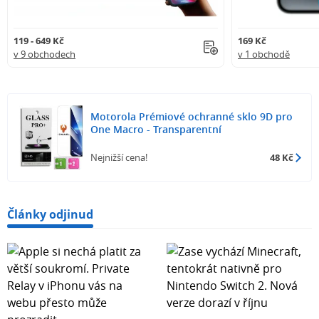
119 - 649 Kč
169 Kč
v 9 obchodech
v 1 obchodě
Motorola Prémiové ochranné sklo 9D pro
One Macro - Transparentní
Nejnižší cena!
48 Kč
Články odjinud