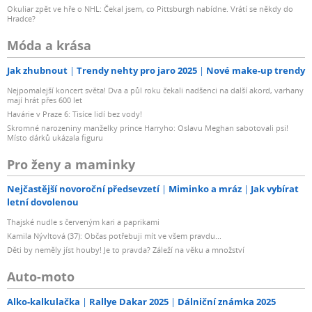
Okuliar zpět ve hře o NHL: Čekal jsem, co Pittsburgh nabídne. Vrátí se někdy do
Hradce?
Móda a krása
Jak zhubnout
Trendy nehty pro jaro 2025
Nové make-up trendy
Nejpomalejší koncert světa! Dva a půl roku čekali nadšenci na další akord, varhany
mají hrát přes 600 let
Havárie v Praze 6: Tisíce lidí bez vody!
Skromné narozeniny manželky prince Harryho: Oslavu Meghan sabotovali psi!
Místo dárků ukázala figuru
Pro ženy a maminky
Nejčastější novoroční předsevzetí
Miminko a mráz
Jak vybírat
letní dovolenou
Thajské nudle s červeným kari a paprikami
Kamila Nývltová (37): Občas potřebuji mít ve všem pravdu...
Děti by neměly jíst houby! Je to pravda? Záleží na věku a množství
Auto-moto
Alko-kalkulačka
Rallye Dakar 2025
Dálniční známka 2025