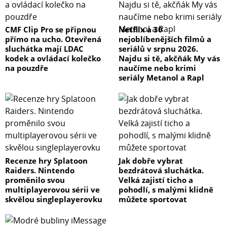
CMF Clip Pro se připnou
Netflix a 30
přímo na ucho. Otevřená
nejoblíbenějších filmů a
sluchátka mají LDAC
seriálů v srpnu 2026.
kodek a ovládací kolečko
Najdu si tě, akčňák My vás
na pouzdře
naučíme nebo krimi
seriály Metanol a Rapl
Recenze hry Splatoon
Jak dobře vybrat
Raiders. Nintendo
bezdrátová sluchátka.
proměnilo svou
Velká zajistí ticho a
multiplayerovou sérii ve
pohodlí, s malými klidně
skvělou singleplayerovku
můžete sportovat