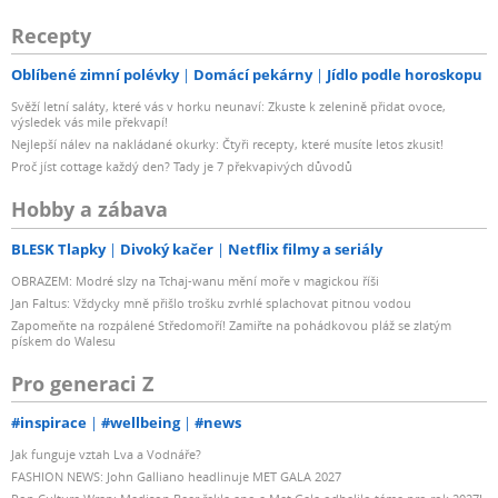
Recepty
Oblíbené zimní polévky
Domácí pekárny
Jídlo podle horoskopu
Svěží letní saláty, které vás v horku neunaví: Zkuste k zelenině přidat ovoce,
výsledek vás mile překvapí!
Nejlepší nálev na nakládané okurky: Čtyři recepty, které musíte letos zkusit!
Proč jíst cottage každý den? Tady je 7 překvapivých důvodů
Hobby a zábava
BLESK Tlapky
Divoký kačer
Netflix filmy a seriály
OBRAZEM: Modré slzy na Tchaj-wanu mění moře v magickou říši
Jan Faltus: Vždycky mně přišlo trošku zvrhlé splachovat pitnou vodou
Zapomeňte na rozpálené Středomoří! Zamiřte na pohádkovou pláž se zlatým
pískem do Walesu
Pro generaci Z
#inspirace
#wellbeing
#news
Jak funguje vztah Lva a Vodnáře?
FASHION NEWS: John Galliano headlinuje MET GALA 2027