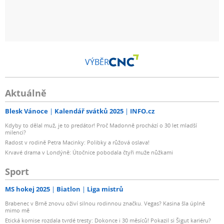
VÝBĚR
Aktuálně
Blesk Vánoce
Kalendář svátků 2025
INFO.cz
Kdyby to dělal muž, je to predátor! Proč Madonně prochází o 30 let mladší
milenci?
Radost v rodině Petra Macinky: Polibky a růžová oslava!
Krvavé drama v Londýně: Útočnice pobodala čtyři muže nůžkami
Sport
MS hokej 2025
Biatlon
Liga mistrů
Brabenec v Brně znovu oživí silnou rodinnou značku. Vegas? Kasina šla úplně
mimo mě
Etická komise rozdala tvrdé tresty: Dokonce i 30 měsíců! Pokazil si Šigut kariéru?