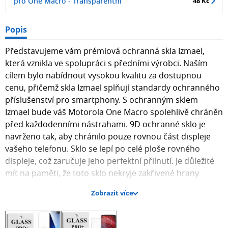
pro One Macro - Transparentní
48 Kč
Popis
Představujeme vám prémiová ochranná skla Izmael,
která vznikla ve spolupráci s předními výrobci. Naším
cílem bylo nabídnout vysokou kvalitu za dostupnou
cenu, přičemž skla Izmael splňují standardy ochranného
příslušenství pro smartphony. S ochranným sklem
Izmael bude váš Motorola One Macro spolehlivě chráněn
před každodenními nástrahami. 9D ochranné sklo je
navrženo tak, aby chránilo pouze rovnou část displeje
vašeho telefonu. Sklo se lepí po celé ploše rovného
displeje, což zaručuje jeho perfektní přilnutí. Je důležité
mít na paměti, že toto sklo nekryje zakřivené hrany
displeje, takže pokud vlastníte telefon se zakřiveným
Zobrazit více
displejem, ochrana se vztahuje pouze na rovné části.
Návod na aplikaci ochranného skla Instalace
ochranného skla je jednoduchá a rychlá. Displej