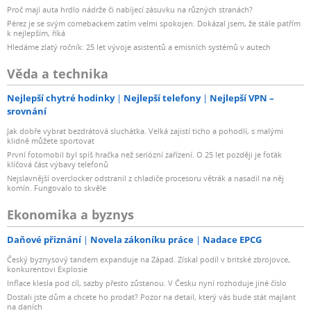
Proč mají auta hrdlo nádrže či nabíjecí zásuvku na různých stranách?
Pérez je se svým comebackem zatím velmi spokojen. Dokázal jsem, že stále patřím
k nejlepším, říká
Hledáme zlatý ročník: 25 let vývoje asistentů a emisních systémů v autech
Věda a technika
Nejlepší chytré hodinky
Nejlepší telefony
Nejlepší VPN –
srovnání
Jak dobře vybrat bezdrátová sluchátka. Velká zajistí ticho a pohodlí, s malými
klidně můžete sportovat
První fotomobil byl spíš hračka než seriózní zařízení. O 25 let později je foťák
klíčová část výbavy telefonů
Nejslavnější overclocker odstranil z chladiče procesoru větrák a nasadil na něj
komín. Fungovalo to skvěle
Ekonomika a byznys
Daňové přiznání
Novela zákoníku práce
Nadace EPCG
Český byznysový tandem expanduje na Západ. Získal podíl v britské zbrojovce,
konkurentovi Explosie
Inflace klesla pod cíl, sazby přesto zůstanou. V Česku nyní rozhoduje jiné číslo
Dostali jste dům a chcete ho prodat? Pozor na detail, který vás bude stát majlant
na daních