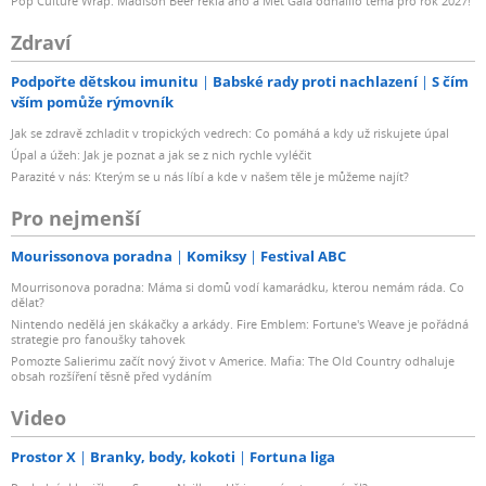
Pop Culture Wrap: Madison Beer řekla ano a Met Gala odhalilo téma pro rok 2027!
Zdraví
Podpořte dětskou imunitu
Babské rady proti nachlazení
S čím
vším pomůže rýmovník
Jak se zdravě zchladit v tropických vedrech: Co pomáhá a kdy už riskujete úpal
Úpal a úžeh: Jak je poznat a jak se z nich rychle vyléčit
Parazité v nás: Kterým se u nás líbí a kde v našem těle je můžeme najít?
Pro nejmenší
Mourissonova poradna
Komiksy
Festival ABC
Mourrisonova poradna: Máma si domů vodí kamarádku, kterou nemám ráda. Co
dělat?
Nintendo nedělá jen skákačky a arkády. Fire Emblem: Fortune's Weave je pořádná
strategie pro fanoušky tahovek
Pomozte Salierimu začít nový život v Americe. Mafia: The Old Country odhaluje
obsah rozšíření těsně před vydáním
Video
Prostor X
Branky, body, kokoti
Fortuna liga