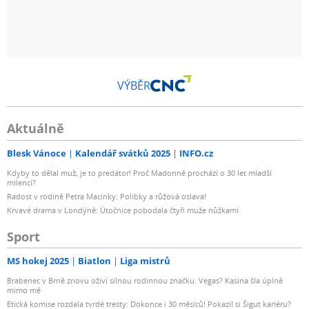
VÝBĚR
Aktuálně
Blesk Vánoce
Kalendář svátků 2025
INFO.cz
Kdyby to dělal muž, je to predátor! Proč Madonně prochází o 30 let mladší
milenci?
Radost v rodině Petra Macinky: Polibky a růžová oslava!
Krvavé drama v Londýně: Útočnice pobodala čtyři muže nůžkami
Sport
MS hokej 2025
Biatlon
Liga mistrů
Brabenec v Brně znovu oživí silnou rodinnou značku. Vegas? Kasina šla úplně
mimo mě
Etická komise rozdala tvrdé tresty: Dokonce i 30 měsíců! Pokazil si Šigut kariéru?