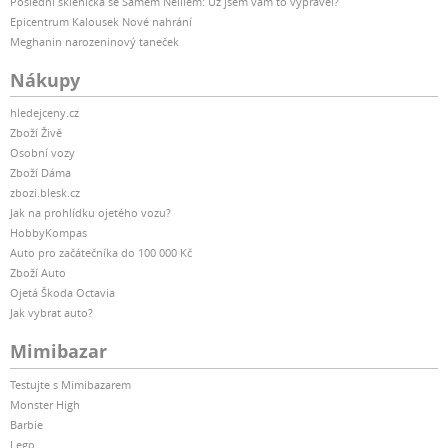
Poslední sklenička se Samem Neillem: Už jsem vám to vyprávěl?
Epicentrum Kalousek Nové nahrání
Meghanin narozeninový taneček
Nákupy
hledejceny.cz
Zboží Živě
Osobní vozy
Zboží Dáma
zbozi.blesk.cz
Jak na prohlídku ojetého vozu?
HobbyKompas
Auto pro začátečníka do 100 000 Kč
Zboží Auto
Ojetá Škoda Octavia
Jak vybrat auto?
Mimibazar
Testujte s Mimibazarem
Monster High
Barbie
Lego