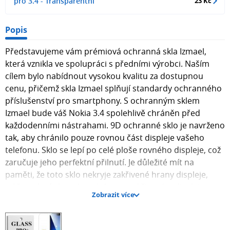
pro 3.4 - Transparentní
23 Kč
Popis
Představujeme vám prémiová ochranná skla Izmael,
která vznikla ve spolupráci s předními výrobci. Naším
cílem bylo nabídnout vysokou kvalitu za dostupnou
cenu, přičemž skla Izmael splňují standardy ochranného
příslušenství pro smartphony. S ochranným sklem
Izmael bude váš Nokia 3.4 spolehlivě chráněn před
každodenními nástrahami. 9D ochranné sklo je navrženo
tak, aby chránilo pouze rovnou část displeje vašeho
telefonu. Sklo se lepí po celé ploše rovného displeje, což
zaručuje jeho perfektní přilnutí. Je důležité mít na
paměti, že toto sklo nekryje zakřivené hrany displeje,
takže pokud vlastníte telefon se zakřiveným displejem,
Zobrazit více
ochrana se vztahuje pouze na rovné části. Návod na
aplikaci ochranného skla Instalace ochranného skla je
jednoduchá a rychlá. Displej důkladně očistěte