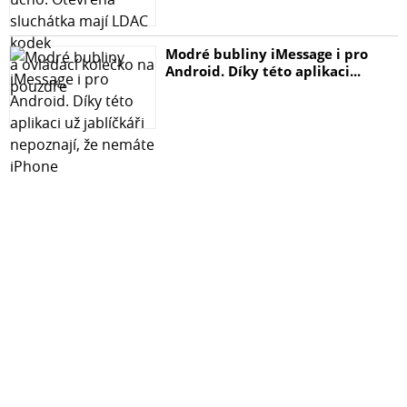
Hadřík na odmaštění displeje Specifikace: 100% zbrusu
nové, vysoce kvalitní tvrzené sklo Ultra tenké, přesně
Modré bubliny iMessage i pro
navržené pro váš telefon Jednoduchá instalace bez
Android. Díky této aplikaci...
vzduchových bublin Kompletní sada pro instalaci v
balení Tvrdost: 9H Typ skla: 9D