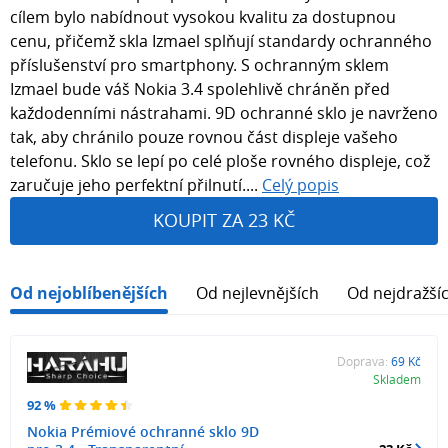
cílem bylo nabídnout vysokou kvalitu za dostupnou
cenu, přičemž skla Izmael splňují standardy ochranného
příslušenství pro smartphony. S ochranným sklem
Izmael bude váš Nokia 3.4 spolehlivě chráněn před
každodenními nástrahami. 9D ochranné sklo je navrženo
tak, aby chránilo pouze rovnou část displeje vašeho
telefonu. Sklo se lepí po celé ploše rovného displeje, což
zaručuje jeho perfektní přilnutí....
Celý popis
KOUPIT ZA 23 KČ
Od nejoblíbenějších
Od nejlevnějších
Od nejdražší
Doprava:
69 Kč
Skladem
92 %
Nokia Prémiové ochranné sklo 9D