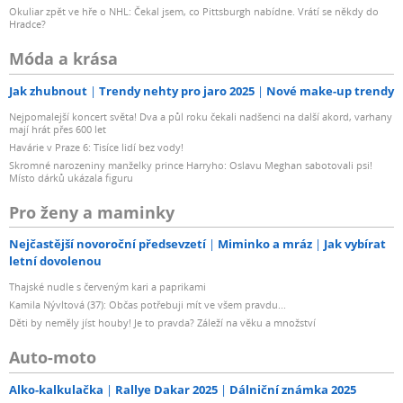
Okuliar zpět ve hře o NHL: Čekal jsem, co Pittsburgh nabídne. Vrátí se někdy do
Hradce?
Móda a krása
Jak zhubnout
Trendy nehty pro jaro 2025
Nové make-up trendy
Nejpomalejší koncert světa! Dva a půl roku čekali nadšenci na další akord, varhany
mají hrát přes 600 let
Havárie v Praze 6: Tisíce lidí bez vody!
Skromné narozeniny manželky prince Harryho: Oslavu Meghan sabotovali psi!
Místo dárků ukázala figuru
Pro ženy a maminky
Nejčastější novoroční předsevzetí
Miminko a mráz
Jak vybírat
letní dovolenou
Thajské nudle s červeným kari a paprikami
Kamila Nývltová (37): Občas potřebuji mít ve všem pravdu...
Děti by neměly jíst houby! Je to pravda? Záleží na věku a množství
Auto-moto
Alko-kalkulačka
Rallye Dakar 2025
Dálniční známka 2025