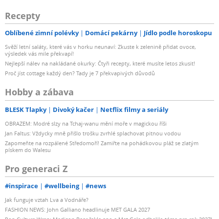
Recepty
Oblíbené zimní polévky
Domácí pekárny
Jídlo podle horoskopu
Svěží letní saláty, které vás v horku neunaví: Zkuste k zelenině přidat ovoce,
výsledek vás mile překvapí!
Nejlepší nálev na nakládané okurky: Čtyři recepty, které musíte letos zkusit!
Proč jíst cottage každý den? Tady je 7 překvapivých důvodů
Hobby a zábava
BLESK Tlapky
Divoký kačer
Netflix filmy a seriály
OBRAZEM: Modré slzy na Tchaj-wanu mění moře v magickou říši
Jan Faltus: Vždycky mně přišlo trošku zvrhlé splachovat pitnou vodou
Zapomeňte na rozpálené Středomoří! Zamiřte na pohádkovou pláž se zlatým
pískem do Walesu
Pro generaci Z
#inspirace
#wellbeing
#news
Jak funguje vztah Lva a Vodnáře?
FASHION NEWS: John Galliano headlinuje MET GALA 2027