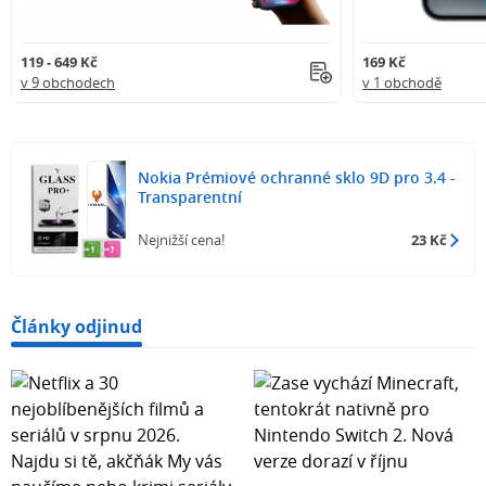
119 - 649 Kč
169 Kč
v 9 obchodech
v 1 obchodě
Nokia Prémiové ochranné sklo 9D pro 3.4 -
Transparentní
Nejnižší cena!
23 Kč
Články odjinud