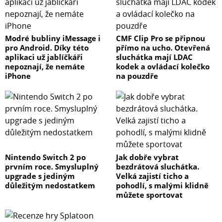
Modré bubliny iMessage i
CMF Clip Pro se připnou
pro Android. Díky této
přímo na ucho. Otevřená
aplikaci už jablíčkáři
sluchátka mají LDAC
nepoznají, že nemáte
kodek a ovládací kolečko
iPhone
na pouzdře
Nintendo Switch 2 po
Jak dobře vybrat
prvním roce. Smysluplný
bezdrátová sluchátka.
upgrade s jediným
Velká zajistí ticho a
důležitým nedostatkem
pohodlí, s malými klidně
můžete sportovat