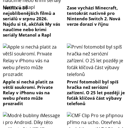
Netflix a 30
Zase vychází Minecraft,
nejoblíbenějších filmů a
tentokrát nativně pro
seriálů v srpnu 2026.
Nintendo Switch 2. Nová
Najdu si tě, akčňák My vás
verze dorazí v říjnu
naučíme nebo krimi
seriály Metanol a Rapl
Apple si nechá platit za
První fotomobil byl spíš
větší soukromí. Private
hračka než seriózní
Relay v iPhonu vás na
zařízení. O 25 let později je
webu přesto může
foťák klíčová část výbavy
prozradit
telefonů