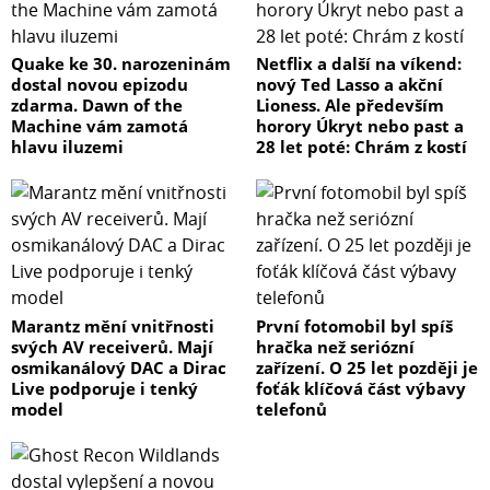
Quake ke 30. narozeninám
Netflix a další na víkend:
dostal novou epizodu
nový Ted Lasso a akční
zdarma. Dawn of the
Lioness. Ale především
Machine vám zamotá
horory Úkryt nebo past a
hlavu iluzemi
28 let poté: Chrám z kostí
Marantz mění vnitřnosti
První fotomobil byl spíš
svých AV receiverů. Mají
hračka než seriózní
osmikanálový DAC a Dirac
zařízení. O 25 let později je
Live podporuje i tenký
foťák klíčová část výbavy
model
telefonů