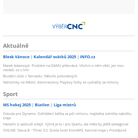
VÝBĚR
Aktuálně
Blesk Vánoce
Kalendář svátků 2025
INFO.cz
Marek Adamczyk: Problém na DAMU přetrvává. Všichni o něm vědí, jen moc
nevědí, co s ním
Brutální útok v Tanvaldu: Několik pobodaných
Nahotinky na Měsíci: Astronautovy Playboy fotky se vydražily za miliony
Sport
MS hokej 2025
Biatlon
Liga mistrů
Ostuda pro Dynamo. Odhlášení béčka za půl milionu, majitelka odmítla nabídku
kraje
Haraslín si zaslouží odejít. Výhra je to i pro Spartu, ale měla by ještě zareagovat
ONLINE: Slavia B - Třinec 3:2. Dukla hostí Kroměříž, Karviná hraje v Prostějově