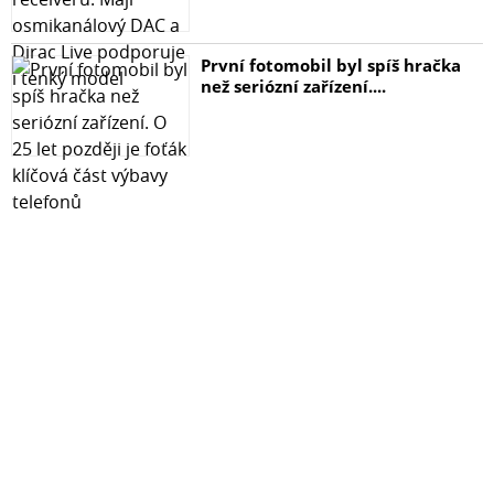
Hadřík na odmaštění displeje Specifikace: 100% zbrusu
nové, vysoce kvalitní tvrzené sklo Ultra tenké, přesně
První fotomobil byl spíš hračka
navržené pro váš telefon Jednoduchá instalace bez
než seriózní zařízení....
vzduchových bublin Kompletní sada pro instalaci v
balení Tvrdost: 9H Typ skla: 9D