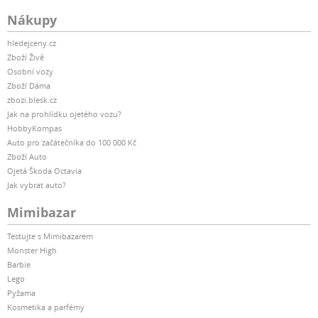
Nákupy
hledejceny.cz
Zboží Živě
Osobní vozy
Zboží Dáma
zbozi.blesk.cz
Jak na prohlídku ojetého vozu?
HobbyKompas
Auto pro začátečníka do 100 000 Kč
Zboží Auto
Ojetá Škoda Octavia
Jak vybrat auto?
Mimibazar
Testujte s Mimibazarem
Monster High
Barbie
Lego
Pyžama
Kosmetika a parfémy