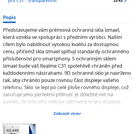
pro C31 - Transparentní
23 Kč
Popis
Představujeme vám prémiová ochranná skla Izmael,
která vznikla ve spolupráci s předními výrobci. Naším
cílem bylo nabídnout vysokou kvalitu za dostupnou
cenu, přičemž skla Izmael splňují standardy ochranného
příslušenství pro smartphony. S ochranným sklem
Izmael bude váš Realme C31 spolehlivě chráněn před
každodenními nástrahami. 9D ochranné sklo je navrženo
tak, aby chránilo pouze rovnou část displeje vašeho
telefonu. Sklo se lepí po celé ploše rovného displeje, což
zaručuje jeho perfektní přilnutí. Je důležité mít na
paměti, že toto sklo nekryje zakřivené hrany displeje,
takže pokud vlastníte telefon se zakřiveným displejem,
Zobrazit více
ochrana se vztahuje pouze na rovné části. Návod na
aplikaci ochranného skla Instalace ochranného skla je
jednoduchá a rychlá. Displej důkladně očistěte