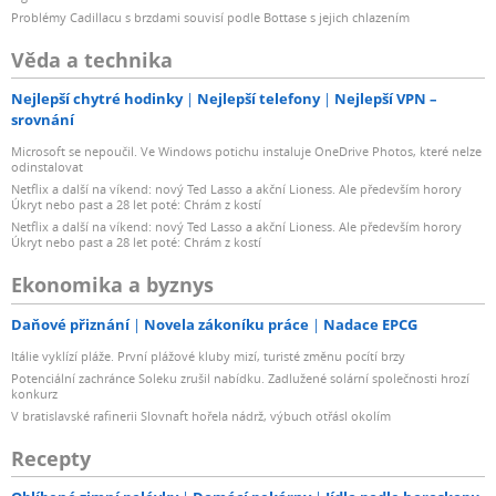
Problémy Cadillacu s brzdami souvisí podle Bottase s jejich chlazením
Věda a technika
Nejlepší chytré hodinky
Nejlepší telefony
Nejlepší VPN –
srovnání
Microsoft se nepoučil. Ve Windows potichu instaluje OneDrive Photos, které nelze
odinstalovat
Netflix a další na víkend: nový Ted Lasso a akční Lioness. Ale především horory
Úkryt nebo past a 28 let poté: Chrám z kostí
Netflix a další na víkend: nový Ted Lasso a akční Lioness. Ale především horory
Úkryt nebo past a 28 let poté: Chrám z kostí
Ekonomika a byznys
Daňové přiznání
Novela zákoníku práce
Nadace EPCG
Itálie vyklízí pláže. První plážové kluby mizí, turisté změnu pocítí brzy
Potenciální zachránce Soleku zrušil nabídku. Zadlužené solární společnosti hrozí
konkurz
V bratislavské rafinerii Slovnaft hořela nádrž, výbuch otřásl okolím
Recepty