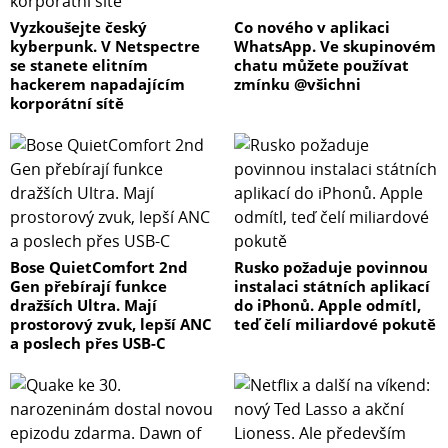
Vyzkoušejte český
Co nového v aplikaci
kyberpunk. V Netspectre
WhatsApp. Ve skupinovém
se stanete elitním
chatu můžete používat
hackerem napadajícím
zmínku @všichni
korporátní sítě
Bose QuietComfort 2nd
Rusko požaduje povinnou
Gen přebírají funkce
instalaci státních aplikací
dražších Ultra. Mají
do iPhonů. Apple odmítl,
prostorový zvuk, lepší ANC
teď čelí miliardové pokutě
a poslech přes USB-C