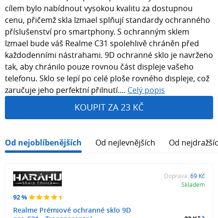
cílem bylo nabídnout vysokou kvalitu za dostupnou
cenu, přičemž skla Izmael splňují standardy ochranného
příslušenství pro smartphony. S ochranným sklem
Izmael bude váš Realme C31 spolehlivě chráněn před
každodenními nástrahami. 9D ochranné sklo je navrženo
tak, aby chránilo pouze rovnou část displeje vašeho
telefonu. Sklo se lepí po celé ploše rovného displeje, což
zaručuje jeho perfektní přilnutí....
Celý popis
KOUPIT ZA 23 KČ
Od nejoblíbenějších
Od nejlevnějších
Od nejdražší
Doprava:
69 Kč
Skladem
92 %
Realme Prémiové ochranné sklo 9D