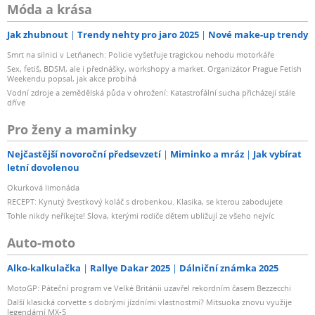
Móda a krása
Jak zhubnout
Trendy nehty pro jaro 2025
Nové make-up trendy
Smrt na silnici v Letňanech: Policie vyšetřuje tragickou nehodu motorkáře
Sex, fetiš, BDSM, ale i přednášky, workshopy a market. Organizátor Prague Fetish
Weekendu popsal, jak akce probíhá
Vodní zdroje a zemědělská půda v ohrožení: Katastrofální sucha přicházejí stále
dříve
Pro ženy a maminky
Nejčastější novoroční předsevzetí
Miminko a mráz
Jak vybírat
letní dovolenou
Okurková limonáda
RECEPT: Kynutý švestkový koláč s drobenkou. Klasika, se kterou zabodujete
Tohle nikdy neříkejte! Slova, kterými rodiče dětem ubližují ze všeho nejvíc
Auto-moto
Alko-kalkulačka
Rallye Dakar 2025
Dálniční známka 2025
MotoGP: Páteční program ve Velké Británii uzavřel rekordním časem Bezzecchi
Další klasická corvette s dobrými jízdními vlastnostmi? Mitsuoka znovu využije
legendární MX-5