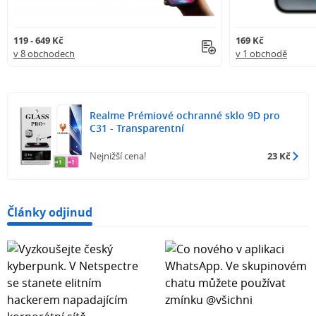
119 - 649 Kč
169 Kč
v 8 obchodech
v 1 obchodě
Realme Prémiové ochranné sklo 9D pro
C31 - Transparentní
Nejnižší cena!
23 Kč
Články odjinud