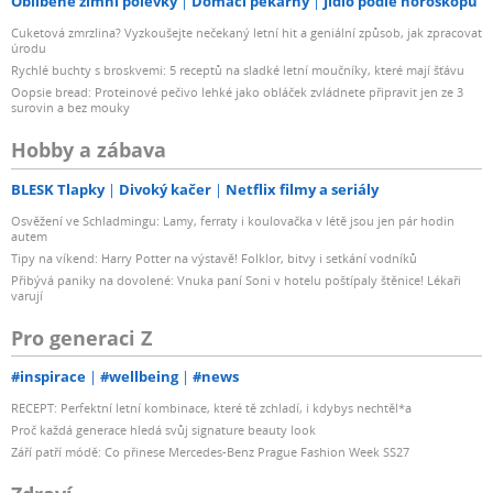
Oblíbené zimní polévky
Domácí pekárny
Jídlo podle horoskopu
Cuketová zmrzlina? Vyzkoušejte nečekaný letní hit a geniální způsob, jak zpracovat
úrodu
Rychlé buchty s broskvemi: 5 receptů na sladké letní moučníky, které mají šťávu
Oopsie bread: Proteinové pečivo lehké jako obláček zvládnete připravit jen ze 3
surovin a bez mouky
Hobby a zábava
BLESK Tlapky
Divoký kačer
Netflix filmy a seriály
Osvěžení ve Schladmingu: Lamy, ferraty i koulovačka v létě jsou jen pár hodin
autem
Tipy na víkend: Harry Potter na výstavě! Folklor, bitvy i setkání vodníků
Přibývá paniky na dovolené: Vnuka paní Soni v hotelu poštípaly štěnice! Lékaři
varují
Pro generaci Z
#inspirace
#wellbeing
#news
RECEPT: Perfektní letní kombinace, které tě zchladí, i kdybys nechtěl*a
Proč každá generace hledá svůj signature beauty look
Září patří módě: Co přinese Mercedes-Benz Prague Fashion Week SS27