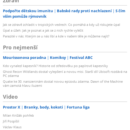
Zdraví
Podpořte dětskou imunitu
Babské rady proti nachlazení
S čím
vším pomůže rýmovník
Jak se zdravě zchladit v tropických vedrech: Co pomáhá a kdy už riskujete úpal
Úpal a úžeh: Jak je poznat a jak se z nich rychle vyléčit
Parazité v nás: Kterým se u nás líbí a kde v našem těle je můžeme najít?
Pro nejmenší
Mourissonova poradna
Komiksy
Festival ABC
Kdo vynalezl kapesník? Historie od středověku po papírové kapesníky
Ghost Recon Wildlands dostal vylepšení a novou misi. Starší díl Ubisoft rozdává na
PC zdarma
Quake ke 30. narozeninám dostal novou epizodu zdarma. Dawn of the Machine
vám zamotá hlavu iluzemi
Video
Prostor X
Branky, body, kokoti
Fortuna liga
Milan Knížák pohřeb
Jiří Pospíšil
Václav Klaus