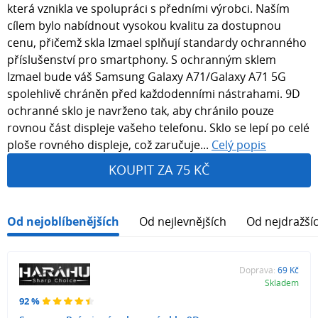
která vznikla ve spolupráci s předními výrobci. Naším
cílem bylo nabídnout vysokou kvalitu za dostupnou
cenu, přičemž skla Izmael splňují standardy ochranného
příslušenství pro smartphony. S ochranným sklem
Izmael bude váš Samsung Galaxy A71/Galaxy A71 5G
spolehlivě chráněn před každodenními nástrahami. 9D
ochranné sklo je navrženo tak, aby chránilo pouze
rovnou část displeje vašeho telefonu. Sklo se lepí po celé
ploše rovného displeje, což zaručuje...
Celý popis
KOUPIT ZA 75 KČ
Od nejoblíbenějších
Od nejlevnějších
Od nejdražší
Doprava:
69 Kč
Skladem
92 %