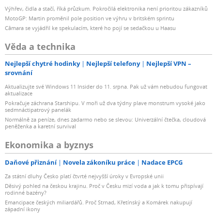
Výhřev, čidla a stačí, říká průzkum. Pokročilá elektronika není prioritou zákazníků
MotoGP: Martin proměnil pole position ve výhru v britském sprintu
Câmara se vyjádřil ke spekulacím, které ho pojí se sedačkou u Haasu
Věda a technika
Nejlepší chytré hodinky
Nejlepší telefony
Nejlepší VPN –
srovnání
Aktualizujte své Windows 11 Insider do 11. srpna. Pak už vám nebudou fungovat
aktualizace
Pokračuje záchrana Starshipu. V moři už dva týdny plave monstrum vysoké jako
sedmnáctipatrový panelák
Normálně za peníze, dnes zadarmo nebo se slevou: Univerzální čtečka, cloudová
peněženka a karetní survival
Ekonomika a byznys
Daňové přiznání
Novela zákoníku práce
Nadace EPCG
Za státní dluhy Česko platí čtvrté nejvyšší úroky v Evropské unii
Děsivý pohled na českou krajinu. Proč v Česku mizí voda a jak k tomu přispívají
rodinné bazény?
Emancipace českých miliardářů. Proč Strnad, Křetínský a Komárek nakupují
západní ikony