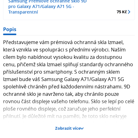
Samsung Prémiové ochranné sklo 9D
pro Galaxy A71/Galaxy A71 5G -
Transparentní
75 Kč
Popis
Představujeme vám prémiová ochranná skla Izmael,
která vznikla ve spolupráci s předními výrobci. Naším
cílem bylo nabídnout vysokou kvalitu za dostupnou
cenu, přičemž skla Izmael splňují standardy ochranného
příslušenství pro smartphony. S ochranným sklem
Izmael bude váš Samsung Galaxy A71/Galaxy A71 5G
spolehlivě chráněn před každodenními nástrahami. 9D
ochranné sklo je navrženo tak, aby chránilo pouze
rovnou část displeje vašeho telefonu. Sklo se lepí po celé
ploše rovného displeje, což zaručuje jeho perfektní
přilnutí. Je důležité mít na paměti, že toto sklo nekryje
zakřivené hrany displeje, takže pokud vlastníte telefon se
Zobrazit více
zakřiveným displejem, ochrana se vztahuje pouze na