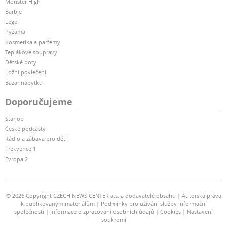
Monster High
Barbie
Lego
Pyžama
Kosmetika a parfémy
Teplákové soupravy
Dětské boty
Ložní povlečení
Bazar nábytku
Doporučujeme
Starjob
České podcasty
Rádio a zábava pro děti
Frekvence 1
Evropa 2
© 2026 Copyright CZECH NEWS CENTER a.s. a dodavatelé obsahu
Autorská práva
k publikovaným materiálům
Podmínky pro užívání služby informační
společnosti
Informace o zpracování osobních údajů
Cookies
Nastavení
soukromí