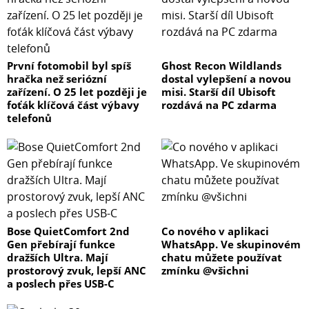
První fotomobil byl spíš
Ghost Recon Wildlands
hračka než seriózní
dostal vylepšení a novou
zařízení. O 25 let později je
misi. Starší díl Ubisoft
foťák klíčová část výbavy
rozdává na PC zdarma
telefonů
Bose QuietComfort 2nd
Co nového v aplikaci
Gen přebírají funkce
WhatsApp. Ve skupinovém
dražších Ultra. Mají
chatu můžete používat
prostorový zvuk, lepší ANC
zmínku @všichni
a poslech přes USB-C