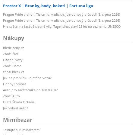
Prostor X
Branky, body, kokoti
Fortuna liga
Prague Pride vrcholí: Tisíce lidí v ulicích, jde duhový průvod! (8. srpna 2026)
Prague Pride vrcholí: Tisíce lidí v ulicích, jde duhový průvod! (8. srpna 2026)
Hra světel na fasádě slavné vily: Tugendhat slaví 25 let na seznamu UNESCO
Nákupy
hledejceny.cz
Zboží Živě
Osobní vozy
Zboží Dáma
zbozi.blesk.cz
Jak na prohlídku ojetého vozu?
HobbyKompas
Auto pro začátečníka do 100 000 Kč
Zboží Auto
Ojetá Škoda Octavia
Jak vybrat auto?
Mimibazar
Testujte s Mimibazarem