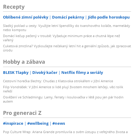
Recepty
Oblíbené zimní polévky
Domácí pekárny
Jídlo podle horoskopu
Sladký poklad u cesty: Využijte letní špendlíky do tvarohového koláče, marmelády
nebo kompotu
Domácí kečup pečený v troubě: Vyžaduje minimum práce a chutná lépe než
vařený
Cuketová zmrzlina? Vyzkoušejte nečekaný letní hit a geniální způsob, jak zpracovat
úrodu
Hobby a zábava
BLESK Tlapky
Divoký kačer
Netflix filmy a seriály
Cestovní horečka šlechty: Chuďas z Klatovska otrokářem v Jižní Americe
Filip Vondrášek: V Jižní Americe si lidé plují životem mnohem lehčeji, věci tolik
neřeší
Osvěžení ve Schladmingu: Lamy, ferraty i koulovačka v létě jsou jen pár hodin
autem
Pro generaci Z
#inspirace
#wellbeing
#news
Pop Culture Wrap: Ariana Grande promluvila o svém ústupu z veřejného života a