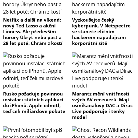
Netflix a další na víkend:
Vyzkoušejte český
nový Ted Lasso a akční
kyberpunk. V Netspectre
Lioness. Ale především
se stanete elitním
horory Úkryt nebo past a
hackerem napadajícím
28 let poté: Chrám z kostí
korporátní sítě
Rusko požaduje povinnou
Marantz mění vnitřnosti
instalaci státních aplikací
svých AV receiverů. Mají
do iPhonů. Apple odmítl,
osmikanálový DAC a Dirac
teď čelí miliardové pokutě
Live podporuje i tenký
model