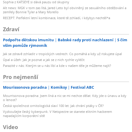
Sophia z KATSEYE si dává pauzu od skupiny
Alt news: MGK v tom zas lítá, Jared Leto byl obviněný ze sexuálního obtěžování a
zemřely Bonnie Tyler a Mary Morello
RECEPT: Perfektní letní kombinace, které tě zchladí, i kdybys nechtěl*a
Zdraví
Podpořte dětskou imunitu
Babské rady proti nachlazení
S čím
vším pomůže rýmovník
Jak se zdravě zchladit v tropických vedrech: Co pomáhá a kdy už riskujete úpal
Úpal a úžeh: Jak je poznat a jak se z nich rychle vyléčit
Parazité v nás: Kterým se u nás líbí a kde v našem těle je můžeme najít?
Pro nejmenší
Mourissonova poradna
Komiksy
Festival ABC
Mourrisonova poradna: Jsem líná a nic se mi nechce dělat: Kdy jde o únavu a kdy
o lenost?
Česká společnost ornitologická slaví 100 let: Jak chrání ptáky v ČR?
Vyzkoušejte český kyberpunk. V Netspectre se stanete elitním hackerem
napadajícím korporátní sítě
Video