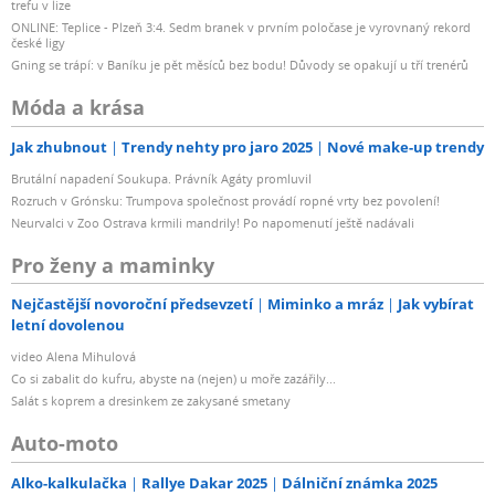
trefu v lize
ONLINE: Teplice - Plzeň 3:4. Sedm branek v prvním poločase je vyrovnaný rekord
české ligy
Gning se trápí: v Baníku je pět měsíců bez bodu! Důvody se opakují u tří trenérů
Móda a krása
Jak zhubnout
Trendy nehty pro jaro 2025
Nové make-up trendy
Brutální napadení Soukupa. Právník Agáty promluvil
Rozruch v Grónsku: Trumpova společnost provádí ropné vrty bez povolení!
Neurvalci v Zoo Ostrava krmili mandrily! Po napomenutí ještě nadávali
Pro ženy a maminky
Nejčastější novoroční předsevzetí
Miminko a mráz
Jak vybírat
letní dovolenou
video Alena Mihulová
Co si zabalit do kufru, abyste na (nejen) u moře zazářily...
Salát s koprem a dresinkem ze zakysané smetany
Auto-moto
Alko-kalkulačka
Rallye Dakar 2025
Dálniční známka 2025