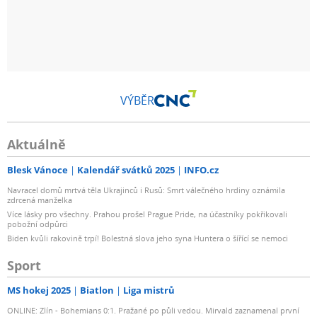
VÝBĚR
Aktuálně
Blesk Vánoce
Kalendář svátků 2025
INFO.cz
Navracel domů mrtvá těla Ukrajinců i Rusů: Smrt válečného hrdiny oznámila
zdrcená manželka
Více lásky pro všechny. Prahou prošel Prague Pride, na účastníky pokřikovali
pobožní odpůrci
Biden kvůli rakovině trpí! Bolestná slova jeho syna Huntera o šířící se nemoci
Sport
MS hokej 2025
Biatlon
Liga mistrů
ONLINE: Zlín - Bohemians 0:1. Pražané po půli vedou. Mirvald zaznamenal první