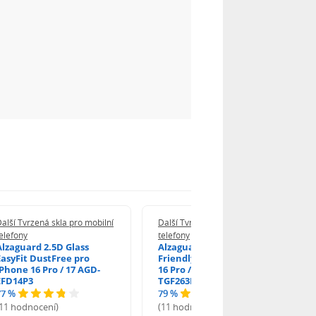
alší Tvrzená skla pro mobilní
Další Tvrzená skla pro mobilní
elefony
telefony
Alzaguard 2.5D Glass
Alzaguard 2.5D Case
EasyFit DustFree pro
Friendly Glass pro iPhone
iPhone 16 Pro / 17 AGD-
16 Pro / 17 / 17 Pro AGD-
EFD14P3
TGF263P2
77 %
79 %
(11 hodnocení)
(11 hodnocení)