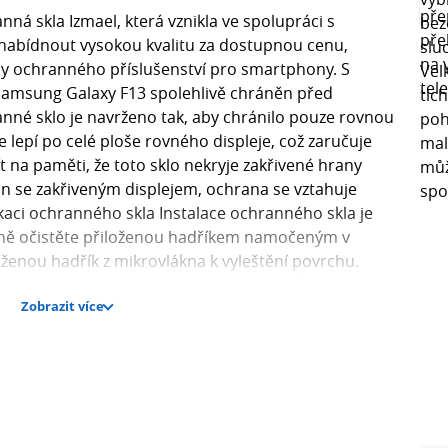
á skla Izmael, která vznikla ve spolupráci s
 nabídnout vysokou kvalitu za dostupnou cenu,
rdy ochranného příslušenství pro smartphony. S
amsung Galaxy F13 spolehlivě chráněn před
né sklo je navrženo tak, aby chránilo pouze rovnou
e lepí po celé ploše rovného displeje, což zaručuje
mít na paměti, že toto sklo nekryje zakřivené hrany
fon se zakřiveným displejem, ochrana se vztahuje
kaci ochranného skla Instalace ochranného skla je
dně očistěte přiloženou hadříkem namočeným v
oženou hadřík z mikrovlákna k vyleštění povrchu.
né nečistoty, zejména v okolí sluchátka. Při aplikaci
Zobrazit více
 aby se po přitlačení dokonale přichytilo a vzduch se
tvrdost 9H? Tvrdost 9H je měřítkem odolnosti skla vůči
pnici tvrdosti (1-10). Přičemž 9H označuje extrémní
 To znamená, že sklo je výrazně odolnější než běžné
ouze okolo 3-4H. Skla s tvrdostí 9H spolehlivě chrání
 přičemž poskytují trojnásobně vyšší ochranu než