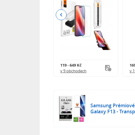
Previous
 402 Kč
119 - 649 Kč
16
 obchodech
v 9 obchodech
v 
Samsung Prémiové 
Galaxy F13 - Trans