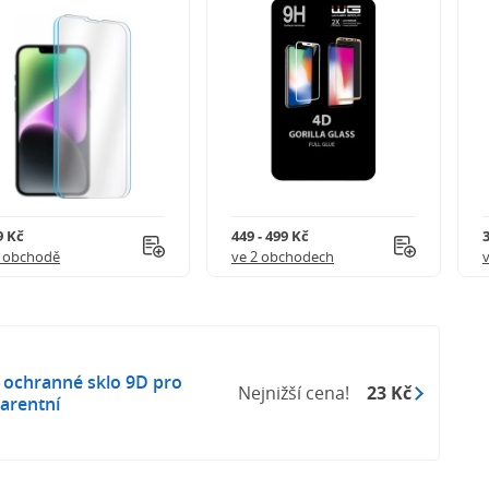
9 Kč
449 - 499 Kč
1 obchodě
ve 2 obchodech
ochranné sklo 9D pro
Nejnižší cena!
23 Kč
parentní