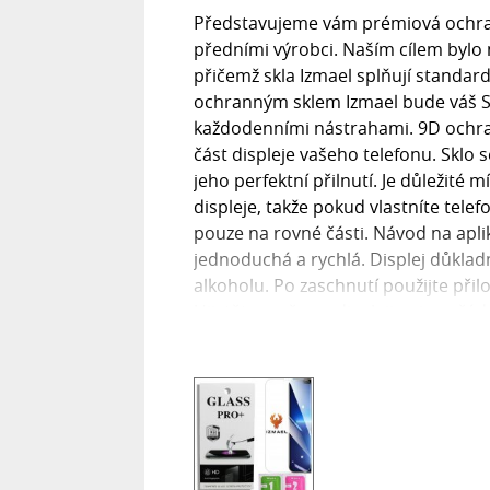
Představujeme vám prémiová ochrann
předními výrobci. Naším cílem bylo
přičemž skla Izmael splňují standa
ochranným sklem Izmael bude váš S
každodenními nástrahami. 9D ochran
část displeje vašeho telefonu. Sklo s
jeho perfektní přilnutí. Je důležité 
displeje, takže pokud vlastníte tele
pouze na rovné části. Návod na apli
jednoduchá a rychlá. Displej důkla
alkoholu. Po zaschnutí použijte přil
Ujistěte se, že na displeji nejsou žád
dbejte na správné vycentrování skla,
vytlačil od středu k okrajům. Co je 
poškrábání, založené na Mohsově stu
odolnost podobnou minerálu korund.
ochranné fólie, které mají tvrdost p
displej před nárazy a poškrábáním,