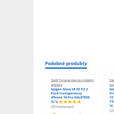
Podobné produkty
 Tvrzená skla pro mobilní
Další Tvrzená skla pro mobilní
Dal
ony
telefony
tel
guard 2.5D Glass
Spigen Glass tR EZ Fit 2
Al
Fit DustFree pro
Pack transparency
Fr
ne 17 Pro AGD-
iPhone 16 Pro AGL07928
13 
478BDAP3
TG
96 %
%
96
(33 hodnocení)
odnocení)
(2