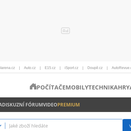
Iarena.cz
Auto.cz
E15.cz
iSport.cz
Doupě.cz
AutoRevue.
POČÍTAČE
MOBILY
TECHNIKA
HRY
A
DISKUZNÍ FÓRUM
VIDEO
PREMIUM