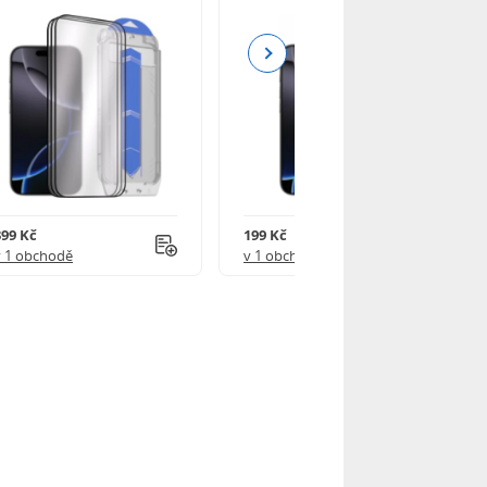
Next
399 Kč
199 Kč
v 1 obchodě
v 1 obchodě