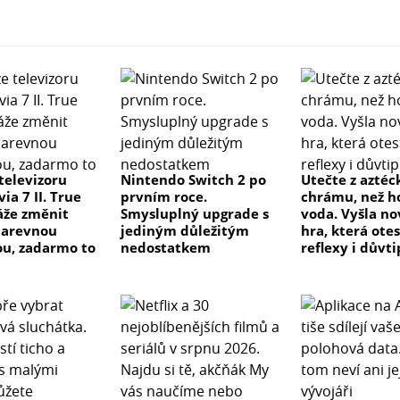
televizoru
Nintendo Switch 2 po
Utečte z azté
ia 7 II. True
prvním roce.
chrámu, než h
áže změnit
Smysluplný upgrade s
voda. Vyšla no
barevnou
jediným důležitým
hra, která ote
u, zadarmo to
nedostatkem
reflexy i důvti