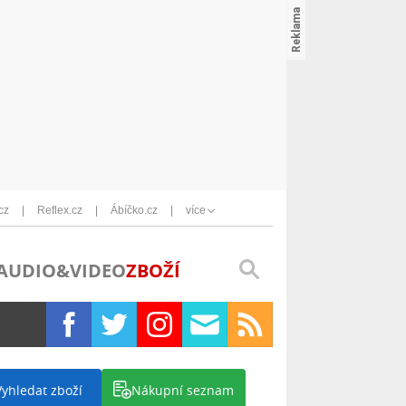
cz
Reflex.cz
Ábíčko.cz
více
AUDIO&VIDEO
ZBOŽÍ
Vyhledat zboží
Nákupní seznam