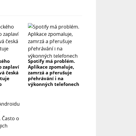
ckého
Spotify má problém.
o zaplaví
Aplikace zpomaluje,
vá česká
zamrzá a přerušuje
stuje
přehrávání i na
p
výkonných telefonech