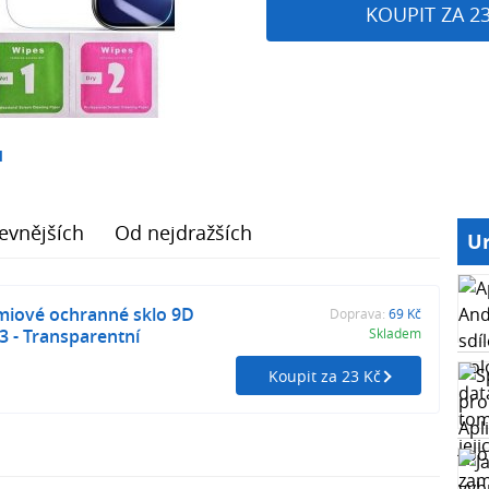
KOUPIT ZA 2
1
evnějších
Od nejdražších
Ur
iové ochranné sklo 9D
Doprava:
69 Kč
3 - Transparentní
Skladem
Koupit za 23 Kč