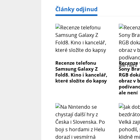
Články odjinud
Recenze telefonu
Recenze 
Samsung Galaxy Z
Sony Brav
Fold8. Kino i kancelář,
RGB dok
které složíte do kapsy
obraz v 
podívano
ale není