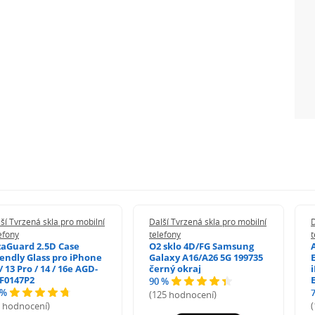
ší Tvrzená skla pro mobilní
Další Tvrzená skla pro mobilní
D
efony
telefony
t
zaGuard 2.5D Case
O2 sklo 4D/FG Samsung
iendly Glass pro iPhone
Galaxy A16/A26 5G 199735
/ 13 Pro / 14 / 16e AGD-
černý okraj
F0147P2
90 %
 %
(125 hodnocení)
5 hodnocení)