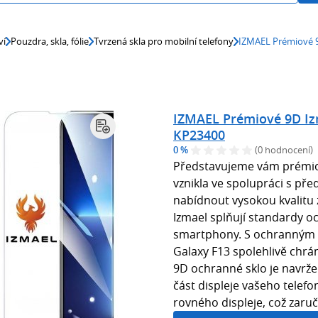
ví
Pouzdra, skla, fólie
Tvrzená skla pro mobilní telefony
IZMAEL Prémiové 
IZMAEL Prémiové 9D Iz
KP23400
0 %
(0 hodnocení)
Představujeme vám prémiov
vznikla ve spolupráci s pře
nabídnout vysokou kvalitu
Izmael splňují standardy o
smartphony. S ochranným 
Galaxy F13 spolehlivě chr
9D ochranné sklo je navrže
část displeje vašeho telefon
rovného displeje, což zaruč