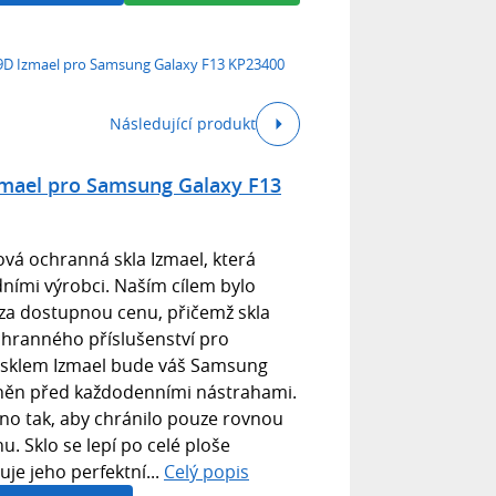
9D Izmael pro Samsung Galaxy F13 KP23400
Následující produkt
mael pro Samsung Galaxy F13
á ochranná skla Izmael, která
dními výrobci. Naším cílem bylo
 za dostupnou cenu, přičemž skla
chranného příslušenství pro
sklem Izmael bude váš Samsung
áněn před každodenními nástrahami.
no tak, aby chránilo pouze rovnou
u. Sklo se lepí po celé ploše
uje jeho perfektní...
Celý popis