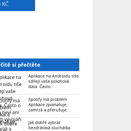
3 KČ
čitě si přečtěte
Aplikace na Androidu tiše
sdílejí vaše polohová
data. Často...
Spotify má problém.
Aplikace zpomaluje,
zamrzá a přerušuje...
Jak dobře vybrat
bezdrátová sluchátka.