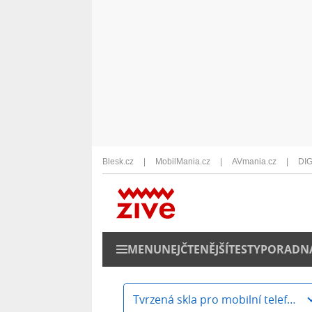
Blesk.cz
MobilMania.cz
AVmania.cz
DIG
MENU
NEJČTENĚJŠÍ
TESTY
PORADN
Tvrzená skla pro mobilní telefony