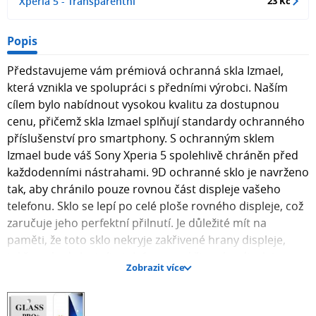
Xperia 5 - Transparentní
23 Kč
Popis
Představujeme vám prémiová ochranná skla Izmael,
která vznikla ve spolupráci s předními výrobci. Naším
cílem bylo nabídnout vysokou kvalitu za dostupnou
cenu, přičemž skla Izmael splňují standardy ochranného
příslušenství pro smartphony. S ochranným sklem
Izmael bude váš Sony Xperia 5 spolehlivě chráněn před
každodenními nástrahami. 9D ochranné sklo je navrženo
tak, aby chránilo pouze rovnou část displeje vašeho
telefonu. Sklo se lepí po celé ploše rovného displeje, což
zaručuje jeho perfektní přilnutí. Je důležité mít na
paměti, že toto sklo nekryje zakřivené hrany displeje,
takže pokud vlastníte telefon se zakřiveným displejem,
Zobrazit více
ochrana se vztahuje pouze na rovné části. Návod na
aplikaci ochranného skla Instalace ochranného skla je
jednoduchá a rychlá. Displej důkladně očistěte