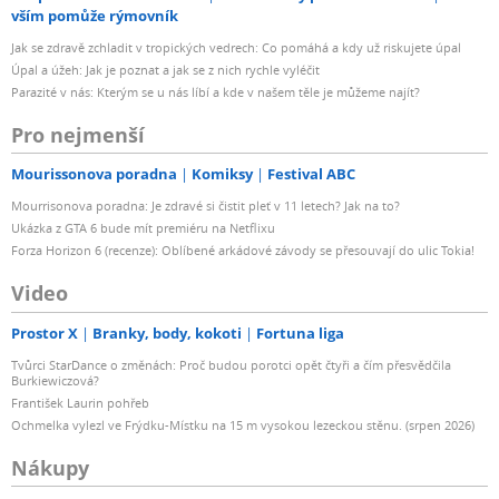
vším pomůže rýmovník
Jak se zdravě zchladit v tropických vedrech: Co pomáhá a kdy už riskujete úpal
Úpal a úžeh: Jak je poznat a jak se z nich rychle vyléčit
Parazité v nás: Kterým se u nás líbí a kde v našem těle je můžeme najít?
Pro nejmenší
Mourissonova poradna
Komiksy
Festival ABC
Mourrisonova poradna: Je zdravé si čistit pleť v 11 letech? Jak na to?
Ukázka z GTA 6 bude mít premiéru na Netflixu
Forza Horizon 6 (recenze): Oblíbené arkádové závody se přesouvají do ulic Tokia!
Video
Prostor X
Branky, body, kokoti
Fortuna liga
Tvůrci StarDance o změnách: Proč budou porotci opět čtyři a čím přesvědčila
Burkiewiczová?
František Laurin pohřeb
Ochmelka vylezl ve Frýdku-Místku na 15 m vysokou lezeckou stěnu. (srpen 2026)
Nákupy