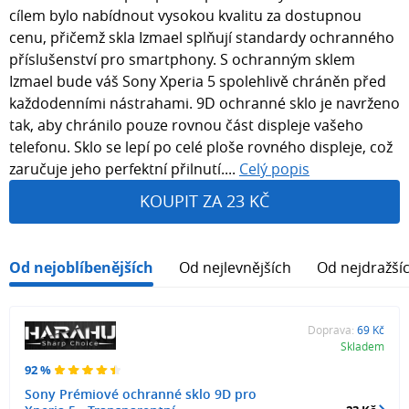
cílem bylo nabídnout vysokou kvalitu za dostupnou
cenu, přičemž skla Izmael splňují standardy ochranného
příslušenství pro smartphony. S ochranným sklem
Izmael bude váš Sony Xperia 5 spolehlivě chráněn před
každodenními nástrahami. 9D ochranné sklo je navrženo
tak, aby chránilo pouze rovnou část displeje vašeho
telefonu. Sklo se lepí po celé ploše rovného displeje, což
zaručuje jeho perfektní přilnutí....
Celý popis
KOUPIT ZA 23 KČ
Od nejoblíbenějších
Od nejlevnějších
Od nejdražší
Doprava:
69 Kč
Skladem
92 %
Sony Prémiové ochranné sklo 9D pro