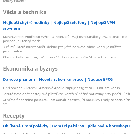
loňský rekord?
Věda a technika
Nejlepší chytré hodinky
Nejlepší telefony
Nejlepší VPN –
srovnání
Marantz mění vnitřnosti svých AV receiverů. Mají osmikanálový DAC a Dirac Live
podporuje i tenký model
30 filmů, které musíte vidět, dokud jste ještě na světě. Víme, kde si je můžete
pustit online
Chrome kašle na design Windows 11. To stejné ale dělá Microsoft s Edgem
Ekonomika a byznys
Daňové přiznání
Novela zákoníku práce
Nadace EPCG
Obří obchod v letectví. Americké Apollo kupuje easyJet za 161 miliard korun
Tekuté zlato opět dostojí své přezdívce. Zdražení běžné potraviny brzy pocítí i Češi
AI místo finančního poradce? Test odhalil neexistující produkty i rady ze sociálních
sítí
Recepty
Oblíbené zimní polévky
Domácí pekárny
Jídlo podle horoskopu