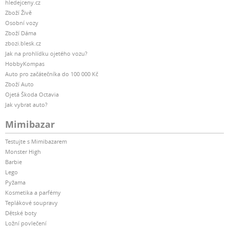
hledejceny.cz
Zboží Živě
Osobní vozy
Zboží Dáma
zbozi.blesk.cz
Jak na prohlídku ojetého vozu?
HobbyKompas
Auto pro začátečníka do 100 000 Kč
Zboží Auto
Ojetá Škoda Octavia
Jak vybrat auto?
Mimibazar
Testujte s Mimibazarem
Monster High
Barbie
Lego
Pyžama
Kosmetika a parfémy
Teplákové soupravy
Dětské boty
Ložní povlečení