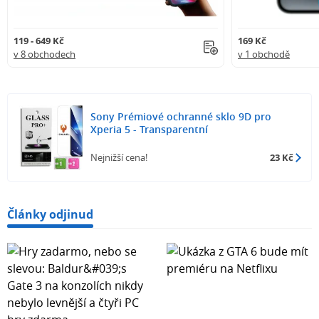
119 - 649 Kč
169 Kč
v 8 obchodech
v 1 obchodě
Sony Prémiové ochranné sklo 9D pro
Xperia 5 - Transparentní
Nejnižší cena!
23 Kč
Články odjinud