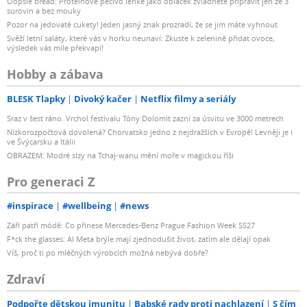
Oopsie bread: Proteinové pečivo lehké jako obláček zvládnete připravit jen ze 3
surovin a bez mouky
Pozor na jedovaté cukety! Jeden jasný znak prozradí, že se jim máte vyhnout
Svěží letní saláty, které vás v horku neunaví: Zkuste k zelenině přidat ovoce,
výsledek vás mile překvapí!
Hobby a zábava
BLESK Tlapky
Divoký kačer
Netflix filmy a seriály
Sraz v šest ráno. Vrchol festivalu Tóny Dolomit zazní za úsvitu ve 3000 metrech
Nízkorozpočtová dovolená? Chorvatsko jedno z nejdražších v Evropě! Levněji je i
ve Švýcarsku a Itálii
OBRAZEM: Modré slzy na Tchaj-wanu mění moře v magickou říši
Pro generaci Z
#inspirace
#wellbeing
#news
Září patří módě: Co přinese Mercedes-Benz Prague Fashion Week SS27
F*ck the glasses: AI Meta brýle mají zjednodušit život, zatím ale dělají opak
Víš, proč ti po mléčných výrobcích možná nebývá dobře?
Zdraví
Podpořte dětskou imunitu
Babské rady proti nachlazení
S čím