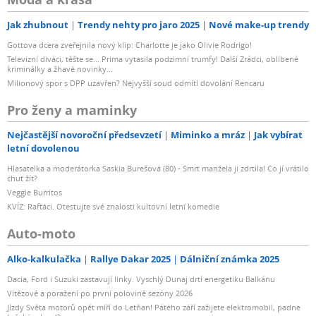
Jak zhubnout
Trendy nehty pro jaro 2025
Nové make-up trendy
Gottova dcera zveřejnila nový klip: Charlotte je jako Olivie Rodrigo!
Televizní diváci, těšte se... Prima vytasila podzimní trumfy! Další Zrádci, oblíbené
kriminálky a žhavé novinky...
Milionový spor s DPP uzavřen? Nejvyšší soud odmítl dovolání Rencaru
Pro ženy a maminky
Nejčastější novoroční předsevzetí
Miminko a mráz
Jak vybírat
letní dovolenou
Hlasatelka a moderátorka Saskia Burešová (80) - Smrt manžela ji zdrtila! Co jí vrátilo
chuť žít?
Veggie Burritos
KVÍZ: Rafťáci. Otestujte své znalosti kultovní letní komedie
Auto-moto
Alko-kalkulačka
Rallye Dakar 2025
Dálniční známka 2025
Dacia, Ford i Suzuki zastavují linky. Vyschlý Dunaj drtí energetiku Balkánu
Vítězové a poražení po první polovině sezóny 2026
Jízdy Světa motorů opět míří do Letňan! Pátého září zažijete elektromobil, padne