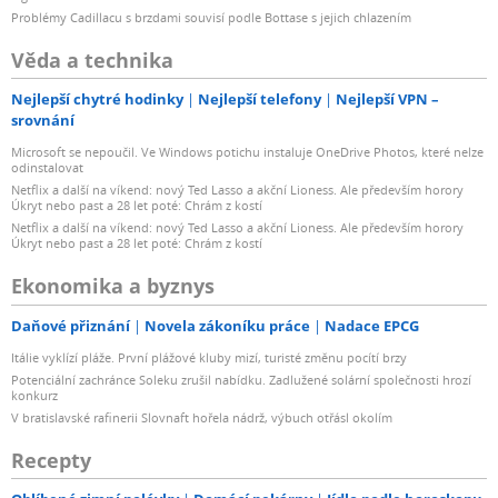
Problémy Cadillacu s brzdami souvisí podle Bottase s jejich chlazením
Věda a technika
Nejlepší chytré hodinky
Nejlepší telefony
Nejlepší VPN –
srovnání
Microsoft se nepoučil. Ve Windows potichu instaluje OneDrive Photos, které nelze
odinstalovat
Netflix a další na víkend: nový Ted Lasso a akční Lioness. Ale především horory
Úkryt nebo past a 28 let poté: Chrám z kostí
Netflix a další na víkend: nový Ted Lasso a akční Lioness. Ale především horory
Úkryt nebo past a 28 let poté: Chrám z kostí
Ekonomika a byznys
Daňové přiznání
Novela zákoníku práce
Nadace EPCG
Itálie vyklízí pláže. První plážové kluby mizí, turisté změnu pocítí brzy
Potenciální zachránce Soleku zrušil nabídku. Zadlužené solární společnosti hrozí
konkurz
V bratislavské rafinerii Slovnaft hořela nádrž, výbuch otřásl okolím
Recepty