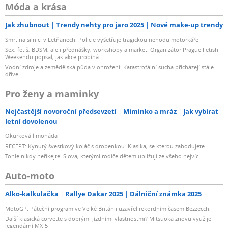
Móda a krása
Jak zhubnout
Trendy nehty pro jaro 2025
Nové make-up trendy
Smrt na silnici v Letňanech: Policie vyšetřuje tragickou nehodu motorkáře
Sex, fetiš, BDSM, ale i přednášky, workshopy a market. Organizátor Prague Fetish
Weekendu popsal, jak akce probíhá
Vodní zdroje a zemědělská půda v ohrožení: Katastrofální sucha přicházejí stále
dříve
Pro ženy a maminky
Nejčastější novoroční předsevzetí
Miminko a mráz
Jak vybírat
letní dovolenou
Okurková limonáda
RECEPT: Kynutý švestkový koláč s drobenkou. Klasika, se kterou zabodujete
Tohle nikdy neříkejte! Slova, kterými rodiče dětem ubližují ze všeho nejvíc
Auto-moto
Alko-kalkulačka
Rallye Dakar 2025
Dálniční známka 2025
MotoGP: Páteční program ve Velké Británii uzavřel rekordním časem Bezzecchi
Další klasická corvette s dobrými jízdními vlastnostmi? Mitsuoka znovu využije
legendární MX-5