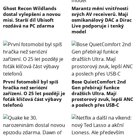
Ghost Recon Wildlands
Marantz mění vnitřnosti
dostal vylepšení a novou
svých AV receiverů. Mají
misi. Starší díl Ubisoft
osmikanálový DAC a Dirac
rozdává na PC zdarma
Live podporuje i tenký
model
První fotomobil byl spíš
Bose QuietComfort 2nd
hračka než seriózní
Gen přebírají funkce
zařízení. O 25 let později je
dražších Ultra. Mají
foťák klíčová část výbavy
prostorový zvuk, lepší ANC
telefonů
a poslech přes USB-C