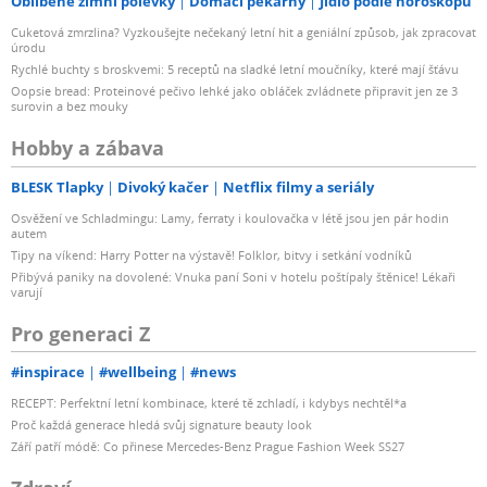
Oblíbené zimní polévky
Domácí pekárny
Jídlo podle horoskopu
Cuketová zmrzlina? Vyzkoušejte nečekaný letní hit a geniální způsob, jak zpracovat
úrodu
Rychlé buchty s broskvemi: 5 receptů na sladké letní moučníky, které mají šťávu
Oopsie bread: Proteinové pečivo lehké jako obláček zvládnete připravit jen ze 3
surovin a bez mouky
Hobby a zábava
BLESK Tlapky
Divoký kačer
Netflix filmy a seriály
Osvěžení ve Schladmingu: Lamy, ferraty i koulovačka v létě jsou jen pár hodin
autem
Tipy na víkend: Harry Potter na výstavě! Folklor, bitvy i setkání vodníků
Přibývá paniky na dovolené: Vnuka paní Soni v hotelu poštípaly štěnice! Lékaři
varují
Pro generaci Z
#inspirace
#wellbeing
#news
RECEPT: Perfektní letní kombinace, které tě zchladí, i kdybys nechtěl*a
Proč každá generace hledá svůj signature beauty look
Září patří módě: Co přinese Mercedes-Benz Prague Fashion Week SS27