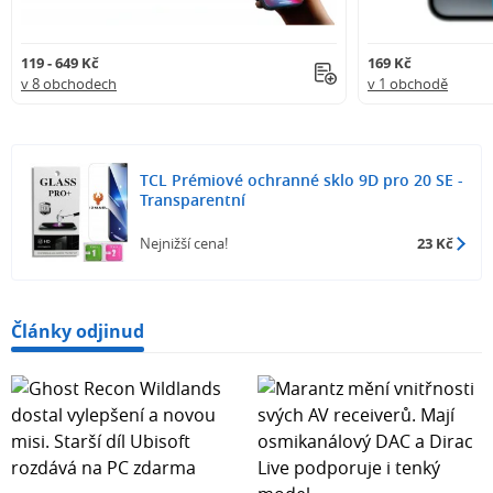
119 - 649 Kč
169 Kč
v 8 obchodech
v 1 obchodě
TCL Prémiové ochranné sklo 9D pro 20 SE -
Transparentní
Nejnižší cena!
23 Kč
Články odjinud