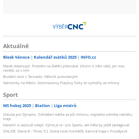
VÝBĚR
Aktuálně
Blesk Vánoce
Kalendář svátků 2025
INFO.cz
Marek Adamczyk: Problém na DAMU přetrvává. Všichni o něm vědí, jen moc
nevědí, co s ním
Brutální útok v Tanvaldu: Několik pobodaných
Nahotinky na Měsíci: Astronautovy Playboy fotky se vydražily za miliony
Sport
MS hokej 2025
Biatlon
Liga mistrů
Ostuda pro Dynamo. Odhlášení béčka za půl milionu, majitelka odmítla nabídku
kraje
Haraslín si zaslouží odejít. Výhra je to i pro Spartu, ale měla by ještě zareagovat
ONLINE: Slavia B - Třinec 3:2. Dukla hostí Kroměříž, Karviná hraje v Prostějově