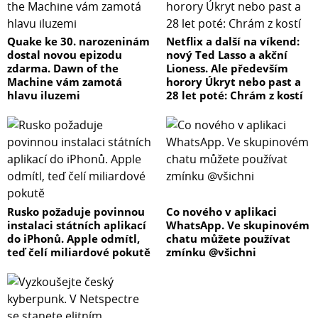
Quake ke 30. narozeninám
Netflix a další na víkend:
dostal novou epizodu
nový Ted Lasso a akční
zdarma. Dawn of the
Lioness. Ale především
Machine vám zamotá
horory Úkryt nebo past a
hlavu iluzemi
28 let poté: Chrám z kostí
Rusko požaduje povinnou
Co nového v aplikaci
instalaci státních aplikací
WhatsApp. Ve skupinovém
do iPhonů. Apple odmítl,
chatu můžete používat
teď čelí miliardové pokutě
zmínku @všichni