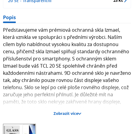
20 SE - Transparentní
23 Kč
Popis
Představujeme vám prémiová ochranná skla Izmael,
která vznikla ve spolupráci s předními výrobci. Naším
cílem bylo nabídnout vysokou kvalitu za dostupnou
cenu, přičemž skla Izmael splňují standardy ochranného
příslušenství pro smartphony. S ochranným sklem
Izmael bude váš TCL 20 SE spolehlivě chráněn před
každodenními nástrahami. 9D ochranné sklo je navrženo
tak, aby chránilo pouze rovnou část displeje vašeho
telefonu. Sklo se lepí po celé ploše rovného displeje, což
zaručuje jeho perfektní přilnutí. Je důležité mít na
paměti, že toto sklo nekryje zakřivené hrany displeje,
takže pokud vlastníte telefon se zakřiveným displejem,
Zobrazit více
ochrana se vztahuje pouze na rovné části. Návod na
aplikaci ochranného skla Instalace ochranného skla je
jednoduchá a rychlá. Displej důkladně očistěte