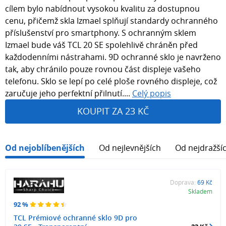
cílem bylo nabídnout vysokou kvalitu za dostupnou
cenu, přičemž skla Izmael splňují standardy ochranného
příslušenství pro smartphony. S ochranným sklem
Izmael bude váš TCL 20 SE spolehlivě chráněn před
každodenními nástrahami. 9D ochranné sklo je navrženo
tak, aby chránilo pouze rovnou část displeje vašeho
telefonu. Sklo se lepí po celé ploše rovného displeje, což
zaručuje jeho perfektní přilnutí....
Celý popis
KOUPIT ZA 23 KČ
Od nejoblíbenějších
Od nejlevnějších
Od nejdražší
Doprava:
69 Kč
Skladem
92 %
TCL Prémiové ochranné sklo 9D pro