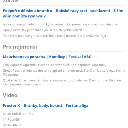
Zdraví
Podpořte dětskou imunitu
Babské rady proti nachlazení
S čím
vším pomůže rýmovník
Jak se zdravě zchladit v tropických vedrech: Co pomáhá a kdy už riskujete úpal
Úpal a úžeh: Jak je poznat a jak se z nich rychle vyléčit
Parazité v nás: Kterým se u nás líbí a kde v našem těle je můžeme najít?
Pro nejmenší
Mourissonova poradna
Komiksy
Festival ABC
Kdo vynalezl kapesník? Historie od středověku po papírové kapesníky
Ghost Recon Wildlands dostal vylepšení a novou misi. Starší díl Ubisoft rozdává na
PC zdarma
Quake ke 30. narozeninám dostal novou epizodu zdarma. Dawn of the Machine
vám zamotá hlavu iluzemi
Video
Prostor X
Branky, body, kokoti
Fortuna liga
Milan Knížák pohřeb
Jiří Pospíšil
Václav Klaus