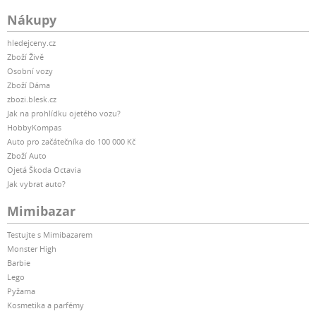
Nákupy
hledejceny.cz
Zboží Živě
Osobní vozy
Zboží Dáma
zbozi.blesk.cz
Jak na prohlídku ojetého vozu?
HobbyKompas
Auto pro začátečníka do 100 000 Kč
Zboží Auto
Ojetá Škoda Octavia
Jak vybrat auto?
Mimibazar
Testujte s Mimibazarem
Monster High
Barbie
Lego
Pyžama
Kosmetika a parfémy