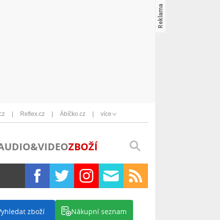
cz
Reflex.cz
Ábíčko.cz
více
AUDIO&VIDEO
ZBOŽÍ
Vyhledat zboží
Nákupní seznam