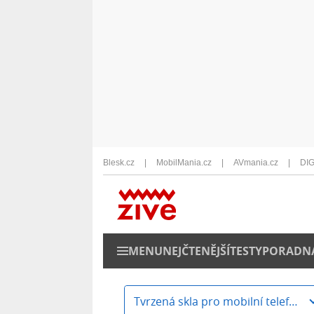
Blesk.cz
MobilMania.cz
AVmania.cz
DIG
MENU
NEJČTENĚJŠÍ
TESTY
PORADN
Tvrzená skla pro mobilní telefony