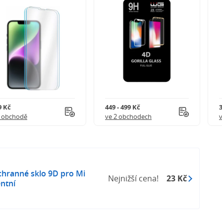
9 Kč
449 - 499 Kč
1 obchodě
ve 2 obchodech
hranné sklo 9D pro Mi
Nejnižší cena!
23 Kč
entní