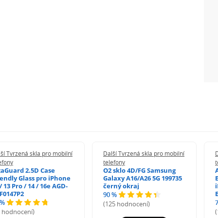
ší Tvrzená skla pro mobilní
Další Tvrzená skla pro mobilní
D
efony
telefony
t
zaGuard 2.5D Case
O2 sklo 4D/FG Samsung
iendly Glass pro iPhone
Galaxy A16/A26 5G 199735
/ 13 Pro / 14 / 16e AGD-
černý okraj
F0147P2
90 %
 %
(125 hodnocení)
5 hodnocení)