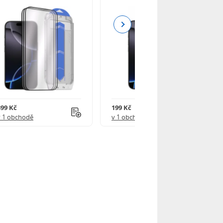
Next
399 Kč
199 Kč
v 1 obchodě
v 1 obchodě