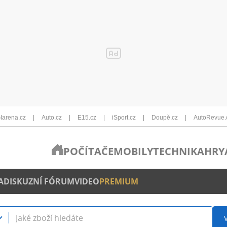
Iarena.cz
Auto.cz
E15.cz
iSport.cz
Doupě.cz
AutoRevue.
POČÍTAČE
MOBILY
TECHNIKA
HRY
A
DISKUZNÍ FÓRUM
VIDEO
PREMIUM