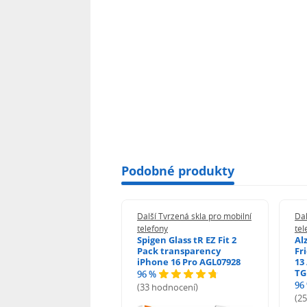
Podobné produkty
 Tvrzená skla pro mobilní
Další Tvrzená skla pro mobilní
Dal
ony
telefony
tel
guard 2.5D Glass
Spigen Glass tR EZ Fit 2
Al
Fit DustFree pro
Pack transparency
Fr
ne 17 Pro AGD-
iPhone 16 Pro AGL07928
13 
478BDAP3
TG
96 %
%
96
(33 hodnocení)
odnocení)
(2