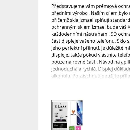
Představujeme vám prémiová ochrann
předními výrobci. Naším cílem bylo
přičemž skla Izmael splňují standa
ochranným sklem Izmael bude váš Xi
každodenními nástrahami. 9D ochran
část displeje vašeho telefonu. Sklo s
jeho perfektní přilnutí. Je důležité 
displeje, takže pokud vlastníte tele
pouze na rovné části. Návod na apli
jednoduchá a rychlá. Displej důkla
alkoholu. Po zaschnutí použijte přil
Ujistěte se, že na displeji nejsou žád
dbejte na správné vycentrování skla,
vytlačil od středu k okrajům. Co je 
poškrábání, založené na Mohsově stu
odolnost podobnou minerálu korund.
ochranné fólie, které mají tvrdost p
displej před nárazy a poškrábáním,