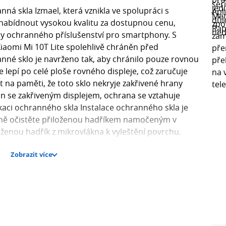
á skla Izmael, která vznikla ve spolupráci s
 nabídnout vysokou kvalitu za dostupnou cenu,
rdy ochranného příslušenství pro smartphony. S
aomi Mi 10T Lite spolehlivě chráněn před
né sklo je navrženo tak, aby chránilo pouze rovnou
e lepí po celé ploše rovného displeje, což zaručuje
mít na paměti, že toto sklo nekryje zakřivené hrany
fon se zakřiveným displejem, ochrana se vztahuje
kaci ochranného skla Instalace ochranného skla je
dně očistěte přiloženou hadříkem namočeným v
oženou hadřík z mikrovlákna k vyleštění povrchu.
né nečistoty, zejména v okolí sluchátka. Při aplikaci
Zobrazit více
 aby se po přitlačení dokonale přichytilo a vzduch se
tvrdost 9H? Tvrdost 9H je měřítkem odolnosti skla vůči
pnici tvrdosti (1-10). Přičemž 9H označuje extrémní
 To znamená, že sklo je výrazně odolnější než běžné
ouze okolo 3-4H. Skla s tvrdostí 9H spolehlivě chrání
 přičemž poskytují trojnásobně vyšší ochranu než