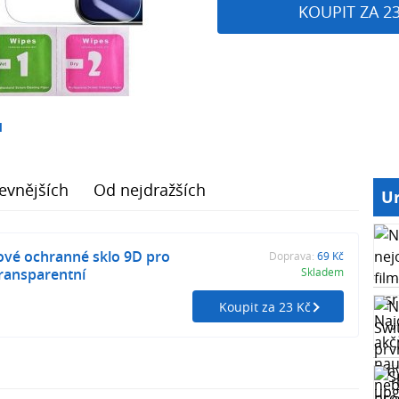
KOUPIT ZA 2
1
evnějších
Od nejdražších
Ur
ové ochranné sklo 9D pro
Doprava:
69 Kč
Transparentní
Skladem
Koupit za 23 Kč