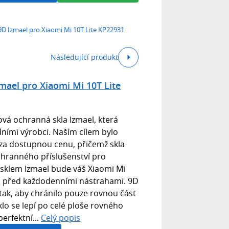
D Izmael pro Xiaomi Mi 10T Lite KP22931
Následující produkt
ael pro Xiaomi Mi 10T Lite
á ochranná skla Izmael, která
dními výrobci. Naším cílem bylo
 za dostupnou cenu, přičemž skla
chranného příslušenství pro
sklem Izmael bude váš Xiaomi Mi
ěn před každodenními nástrahami. 9D
tak, aby chránilo pouze rovnou část
klo se lepí po celé ploše rovného
perfektní...
Celý popis