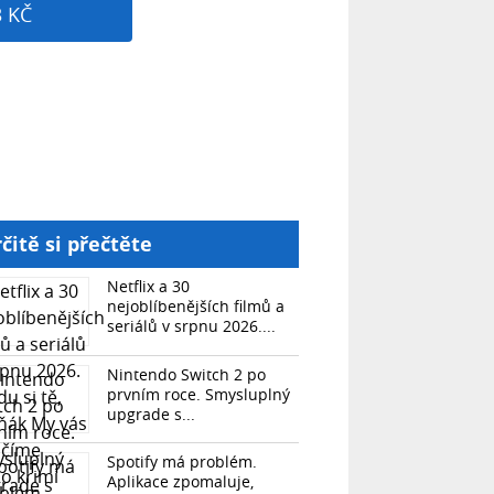
3 KČ
čitě si přečtěte
Netflix a 30
nejoblíbenějších filmů a
seriálů v srpnu 2026....
Nintendo Switch 2 po
prvním roce. Smysluplný
upgrade s...
Spotify má problém.
Aplikace zpomaluje,