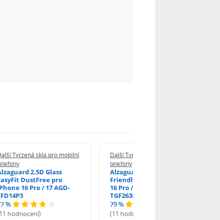
alší Tvrzená skla pro mobilní
Další Tvrzená skla pro mobilní
elefony
telefony
Alzaguard 2.5D Glass
Alzaguard 2.5D Case
EasyFit DustFree pro
Friendly Glass pro iPhone
iPhone 16 Pro / 17 AGD-
16 Pro / 17 / 17 Pro AGD-
EFD14P3
TGF263P2
77 %
79 %
(11 hodnocení)
(11 hodnocení)