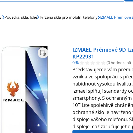
ví
Pouzdra, skla, fólie
Tvrzená skla pro mobilní telefony
IZMAEL Prémiové 9
IZMAEL Prémiové 9D Izm
KP22931
0 %
(0 hodnocení)
Představujeme vám prémiov
vznikla ve spolupráci s pře
nabídnout vysokou kvalitu
Izmael splňují standardy o
smartphony. S ochranným 
10T Lite spolehlivě chrán
ochranné sklo je navrženo 
displeje vašeho telefonu. S
displeje, což zaručuje jeho 