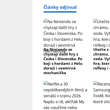
Články odjinud
Na Nintendo se
Utečte z
chystají další hry z
chrámu, 
Česka i Slovenska. Po
voda. Vy
boji s hordami z Helu
hra, kter
dorazí i vesmírná
reflexy i
mechanička