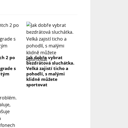
ch 2 po
Jak dobře vybrat
bezdrátová sluchátka.
grade s
Velká zajistí ticho a
itým
pohodlí, s malými
klidně můžete
sportovat