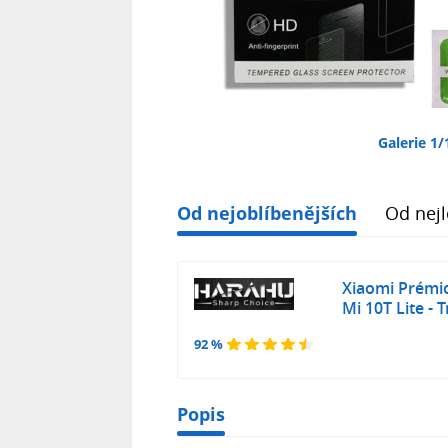
Galerie 1/
Od nejoblíbenějších
Od nejl
Xiaomi Prémi
Mi 10T Lite - 
92 %
Popis