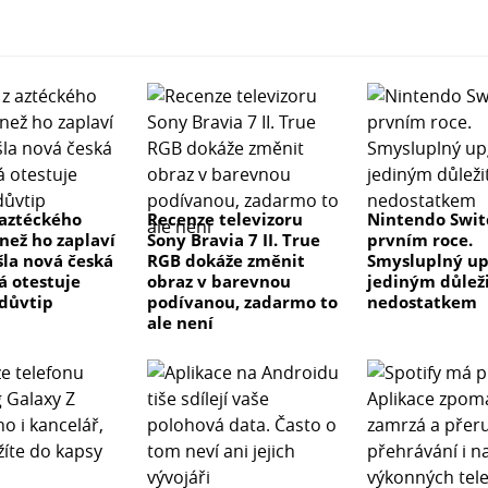
 aztéckého
Recenze televizoru
Nintendo Swit
než ho zaplaví
Sony Bravia 7 II. True
prvním roce.
šla nová česká
RGB dokáže změnit
Smysluplný up
á otestuje
obraz v barevnou
jediným důlež
 důvtip
podívanou, zadarmo to
nedostatkem
ale není