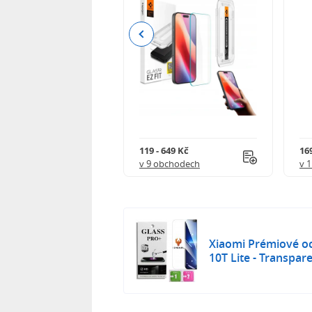
Previous
 402 Kč
119 - 649 Kč
16
 obchodech
v 9 obchodech
v 
Xiaomi Prémiové oc
10T Lite - Transpar