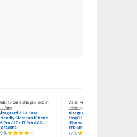
alší Tvrzená skla pro mobilní
Další Tvrzená skla pro mobilní
elefony
telefony
Alzaguard 2.5D Case
Alzaguard 2.5D Glass
Friendly Glass pro iPhone
EasyFit DustFree pro
6 Pro / 17 / 17 Pro AGD-
iPhone 16 Pro / 17 AGD-
TGF263P2
EFD14P3
79 %
77 %