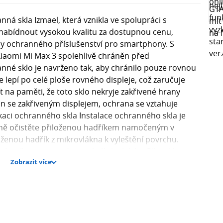
á skla Izmael, která vznikla ve spolupráci s
 nabídnout vysokou kvalitu za dostupnou cenu,
rdy ochranného příslušenství pro smartphony. S
iaomi Mi Max 3 spolehlivě chráněn před
né sklo je navrženo tak, aby chránilo pouze rovnou
e lepí po celé ploše rovného displeje, což zaručuje
mít na paměti, že toto sklo nekryje zakřivené hrany
fon se zakřiveným displejem, ochrana se vztahuje
kaci ochranného skla Instalace ochranného skla je
dně očistěte přiloženou hadříkem namočeným v
oženou hadřík z mikrovlákna k vyleštění povrchu.
né nečistoty, zejména v okolí sluchátka. Při aplikaci
Zobrazit více
 aby se po přitlačení dokonale přichytilo a vzduch se
tvrdost 9H? Tvrdost 9H je měřítkem odolnosti skla vůči
pnici tvrdosti (1-10). Přičemž 9H označuje extrémní
 To znamená, že sklo je výrazně odolnější než běžné
ouze okolo 3-4H. Skla s tvrdostí 9H spolehlivě chrání
 přičemž poskytují trojnásobně vyšší ochranu než