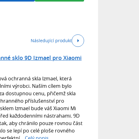
Následující produkt
nné sklo 9D Izmael pro Xiaomi
á ochranná skla Izmael, která
dními výrobci. Naším cílem bylo
 za dostupnou cenu, přičemž skla
chranného příslušenství pro
sklem Izmael bude váš Xiaomi Mi
před každodenními nástrahami. 9D
tak, aby chránilo pouze rovnou část
klo se lepí po celé ploše rovného
perfektní...
Celý popis