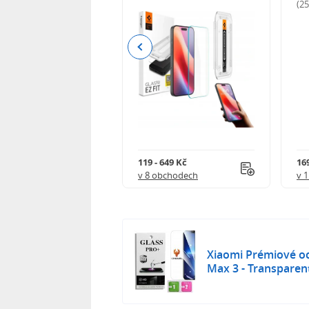
odnocení)
(2
Previous
Kč
119 - 649 Kč
16
 obchodech
v 8 obchodech
v 
Xiaomi Prémiové oc
Max 3 - Transparen