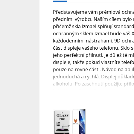
Představujeme vám prémiová ochrann
předními výrobci. Naším cílem bylo
přičemž skla Izmael splňují standa
ochranným sklem Izmael bude váš X
každodenními nástrahami. 9D ochran
část displeje vašeho telefonu. Sklo s
jeho perfektní přilnutí. Je důležité 
displeje, takže pokud vlastníte tele
pouze na rovné části. Návod na apli
jednoduchá a rychlá. Displej důkla
alkoholu. Po zaschnutí použijte přil
Ujistěte se, že na displeji nejsou žád
dbejte na správné vycentrování skla,
vytlačil od středu k okrajům. Co je 
poškrábání, založené na Mohsově stu
odolnost podobnou minerálu korund.
ochranné fólie, které mají tvrdost p
displej před nárazy a poškrábáním,