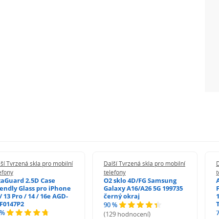
ší Tvrzená skla pro mobilní
Další Tvrzená skla pro mobilní
D
efony
telefony
t
zaGuard 2.5D Case
O2 sklo 4D/FG Samsung
iendly Glass pro iPhone
Galaxy A16/A26 5G 199735
/ 13 Pro / 14 / 16e AGD-
černý okraj
1
F0147P2
90 %
 %
(129 hodnocení)