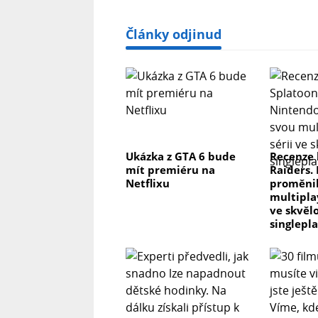
Články odjinud
Ukázka z GTA 6 bude
Recenze 
mít premiéru na
Raiders.
Netflixu
proměnil
multipla
ve skvěl
singlepl