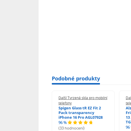
Podobné produkty
 Tvrzená skla pro mobilní
Další Tvrzená skla pro mobilní
Dal
ony
telefony
tel
guard 2.5D Glass
Spigen Glass tR EZ Fit 2
Al
Fit DustFree pro
Pack transparency
Fr
ne 17 Pro Max AGD-
iPhone 16 Pro AGL07928
13 
479BDAP3
TG
96 %
96
(33 hodnocení)