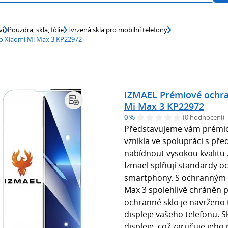
ví
Pouzdra, skla, fólie
Tvrzená skla pro mobilní telefony
o Xiaomi Mi Max 3 KP22972
IZMAEL Prémiové ochra
Mi Max 3 KP22972
0 %
(0 hodnocení)
Představujeme vám prémiov
vznikla ve spolupráci s pře
nabídnout vysokou kvalitu
Izmael splňují standardy o
smartphony. S ochranným 
Max 3 spolehlivě chráněn 
ochranné sklo je navrženo 
displeje vašeho telefonu. S
displeje, což zaručuje jeho 