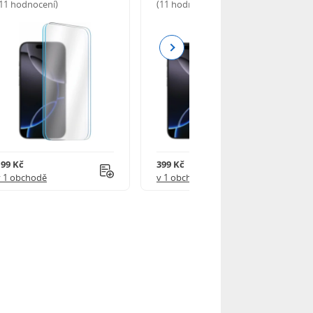
(11 hodnocení)
(11 hodnocení)
Next
199 Kč
399 Kč
v 1 obchodě
v 1 obchodě