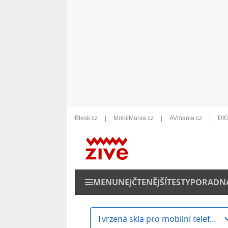
Blesk.cz
MobilMania.cz
AVmania.cz
DIG
MENU
NEJČTENĚJŠÍ
TESTY
PORADN
Tvrzená skla pro mobilní telefony