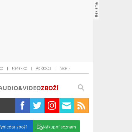
cz
Reflex.cz
Ábíčko.cz
více
AUDIO&VIDEO
ZBOŽÍ
Vyhledat zboží
Nákupní seznam