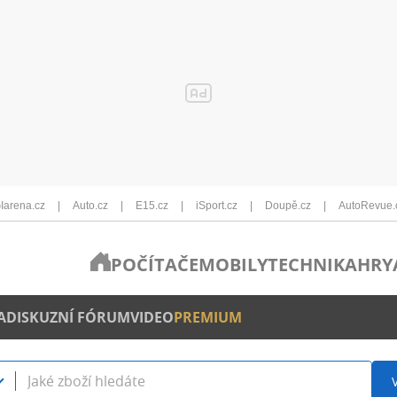
Iarena.cz
Auto.cz
E15.cz
iSport.cz
Doupě.cz
AutoRevue.
POČÍTAČE
MOBILY
TECHNIKA
HRY
A
DISKUZNÍ FÓRUM
VIDEO
PREMIUM