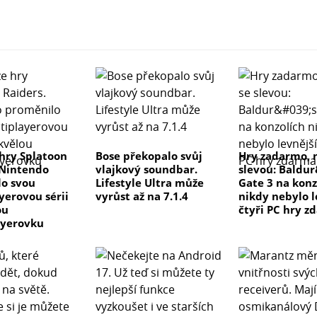
hry Splatoon
Bose překopalo svůj
Hry zadarmo, 
 Nintendo
vlajkový soundbar.
slevou: Baldu
o svou
Lifestyle Ultra může
Gate 3 na konz
yerovou sérii
vyrůst až na 7.1.4
nikdy nebylo l
ou
čtyři PC hry z
ayerovku