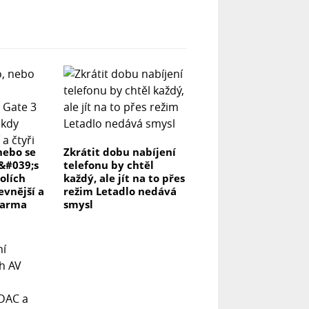
nebo se
Zkrátit dobu nabíjení
r&#039;s
telefonu by chtěl
olích
každý, ale jít na to přes
evnější a
režim Letadlo nedává
darma
smysl