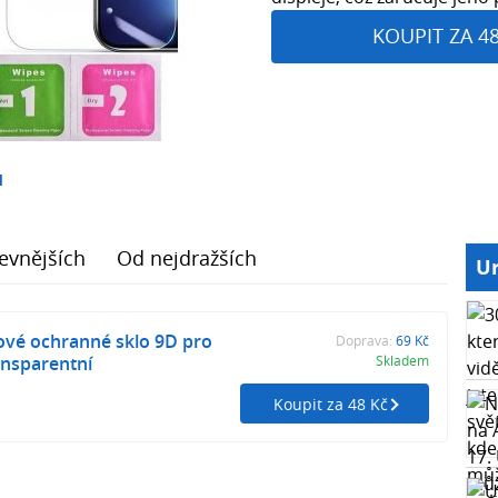
KOUPIT ZA 4
1
evnějších
Od nejdražších
Ur
ové ochranné sklo 9D pro
Doprava:
69 Kč
ansparentní
Skladem
Koupit za 48 Kč