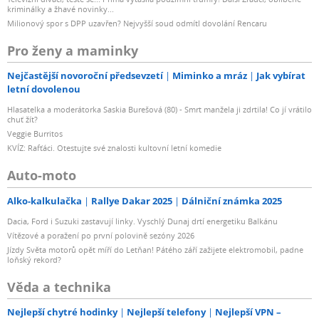
kriminálky a žhavé novinky...
Milionový spor s DPP uzavřen? Nejvyšší soud odmítl dovolání Rencaru
Pro ženy a maminky
Nejčastější novoroční předsevzetí
Miminko a mráz
Jak vybírat
letní dovolenou
Hlasatelka a moderátorka Saskia Burešová (80) - Smrt manžela ji zdrtila! Co jí vrátilo
chuť žít?
Veggie Burritos
KVÍZ: Rafťáci. Otestujte své znalosti kultovní letní komedie
Auto-moto
Alko-kalkulačka
Rallye Dakar 2025
Dálniční známka 2025
Dacia, Ford i Suzuki zastavují linky. Vyschlý Dunaj drtí energetiku Balkánu
Vítězové a poražení po první polovině sezóny 2026
Jízdy Světa motorů opět míří do Letňan! Pátého září zažijete elektromobil, padne
loňský rekord?
Věda a technika
Nejlepší chytré hodinky
Nejlepší telefony
Nejlepší VPN –