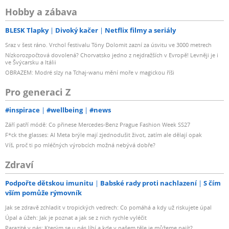
Hobby a zábava
BLESK Tlapky
Divoký kačer
Netflix filmy a seriály
Sraz v šest ráno. Vrchol festivalu Tóny Dolomit zazní za úsvitu ve 3000 metrech
Nízkorozpočtová dovolená? Chorvatsko jedno z nejdražších v Evropě! Levněji je i
ve Švýcarsku a Itálii
OBRAZEM: Modré slzy na Tchaj-wanu mění moře v magickou říši
Pro generaci Z
#inspirace
#wellbeing
#news
Září patří módě: Co přinese Mercedes-Benz Prague Fashion Week SS27
F*ck the glasses: AI Meta brýle mají zjednodušit život, zatím ale dělají opak
Víš, proč ti po mléčných výrobcích možná nebývá dobře?
Zdraví
Podpořte dětskou imunitu
Babské rady proti nachlazení
S čím
vším pomůže rýmovník
Jak se zdravě zchladit v tropických vedrech: Co pomáhá a kdy už riskujete úpal
Úpal a úžeh: Jak je poznat a jak se z nich rychle vyléčit
Parazité v nás: Kterým se u nás líbí a kde v našem těle je můžeme najít?