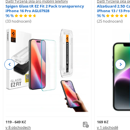
Další Tvrzená skla pro mobilní telefony
Další Tvrzená skla p
Spigen Glass tR EZ Fit 2 Pack transparency
AlzaGuard 2.5D Ca
iPhone 16 Pro AGL07928
iPhone 13 / 13 Pr
96 %
96 %
(33 hodnocení)
(25 hodnocení)
Previous
Next
119 - 649 Kč
169 Kč
v 8 obchodech
v 1 obchodě