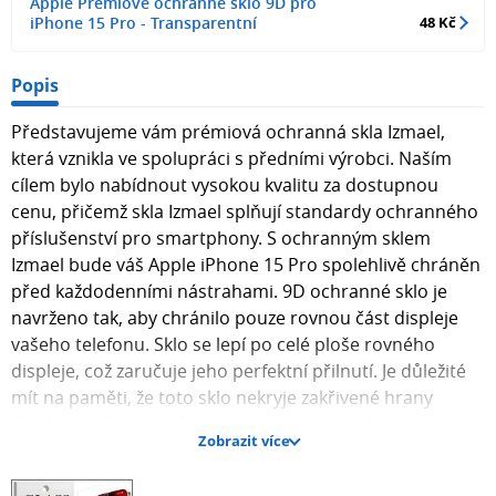
Apple Prémiové ochranné sklo 9D pro
iPhone 15 Pro - Transparentní
48 Kč
Popis
Představujeme vám prémiová ochranná skla Izmael,
která vznikla ve spolupráci s předními výrobci. Naším
cílem bylo nabídnout vysokou kvalitu za dostupnou
cenu, přičemž skla Izmael splňují standardy ochranného
příslušenství pro smartphony. S ochranným sklem
Izmael bude váš Apple iPhone 15 Pro spolehlivě chráněn
před každodenními nástrahami. 9D ochranné sklo je
navrženo tak, aby chránilo pouze rovnou část displeje
vašeho telefonu. Sklo se lepí po celé ploše rovného
displeje, což zaručuje jeho perfektní přilnutí. Je důležité
mít na paměti, že toto sklo nekryje zakřivené hrany
displeje, takže pokud vlastníte telefon se zakřiveným
Zobrazit více
displejem, ochrana se vztahuje pouze na rovné části.
Návod na aplikaci ochranného skla Instalace