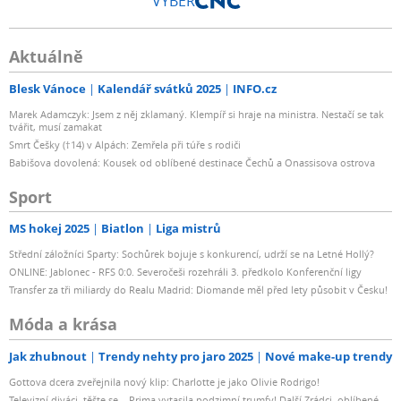
VÝBĚR
Aktuálně
Blesk Vánoce
Kalendář svátků 2025
INFO.cz
Marek Adamczyk: Jsem z něj zklamaný. Klempíř si hraje na ministra. Nestačí se tak
tvářit, musí zamakat
Smrt Češky (†14) v Alpách: Zemřela při túře s rodiči
Babišova dovolená: Kousek od oblíbené destinace Čechů a Onassisova ostrova
Sport
MS hokej 2025
Biatlon
Liga mistrů
Střední záložníci Sparty: Sochůrek bojuje s konkurencí, udrží se na Letné Hollý?
ONLINE: Jablonec - RFS 0:0. Severočeši rozehráli 3. předkolo Konferenční ligy
Transfer za tři miliardy do Realu Madrid: Diomande měl před lety působit v Česku!
Móda a krása
Jak zhubnout
Trendy nehty pro jaro 2025
Nové make-up trendy
Gottova dcera zveřejnila nový klip: Charlotte je jako Olivie Rodrigo!
Televizní diváci, těšte se... Prima vytasila podzimní trumfy! Další Zrádci, oblíbené