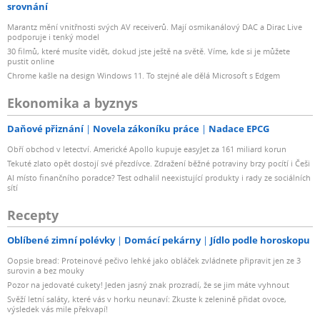
srovnání
Marantz mění vnitřnosti svých AV receiverů. Mají osmikanálový DAC a Dirac Live
podporuje i tenký model
30 filmů, které musíte vidět, dokud jste ještě na světě. Víme, kde si je můžete
pustit online
Chrome kašle na design Windows 11. To stejné ale dělá Microsoft s Edgem
Ekonomika a byznys
Daňové přiznání
Novela zákoníku práce
Nadace EPCG
Obří obchod v letectví. Americké Apollo kupuje easyJet za 161 miliard korun
Tekuté zlato opět dostojí své přezdívce. Zdražení běžné potraviny brzy pocítí i Češi
AI místo finančního poradce? Test odhalil neexistující produkty i rady ze sociálních
sítí
Recepty
Oblíbené zimní polévky
Domácí pekárny
Jídlo podle horoskopu
Oopsie bread: Proteinové pečivo lehké jako obláček zvládnete připravit jen ze 3
surovin a bez mouky
Pozor na jedovaté cukety! Jeden jasný znak prozradí, že se jim máte vyhnout
Svěží letní saláty, které vás v horku neunaví: Zkuste k zelenině přidat ovoce,
výsledek vás mile překvapí!