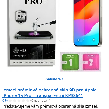
Galerie 1/1
Izmael prémiové ochranné sklo 9D pro Apple
iPhone 15 Pro - transparentní KP33641
0 %
(0 hodnocení)
Představujeme vám prémiová ochranná skla Izmael,