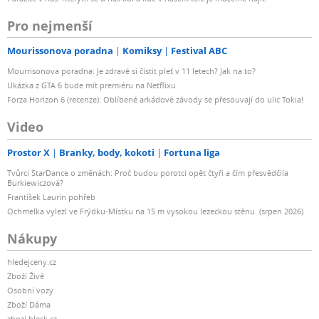
Pro nejmenší
Mourissonova poradna
Komiksy
Festival ABC
Mourrisonova poradna: Je zdravé si čistit pleť v 11 letech? Jak na to?
Ukázka z GTA 6 bude mít premiéru na Netflixu
Forza Horizon 6 (recenze): Oblíbené arkádové závody se přesouvají do ulic Tokia!
Video
Prostor X
Branky, body, kokoti
Fortuna liga
Tvůrci StarDance o změnách: Proč budou porotci opět čtyři a čím přesvědčila
Burkiewiczová?
František Laurin pohřeb
Ochmelka vylezl ve Frýdku-Místku na 15 m vysokou lezeckou stěnu. (srpen 2026)
Nákupy
hledejceny.cz
Zboží Živě
Osobní vozy
Zboží Dáma
zbozi.blesk.cz