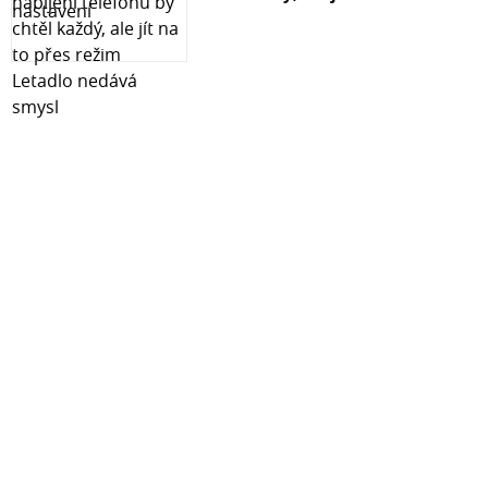
bezchybný obraz. Balení obsahuje: Tvrzené ochranné
sklo Hadřík z mikrovlákna Hadřík na odmaštění displeje
Specifikace: 100% zbrusu nové, vysoce kvalitní tvrzené
sklo Ultra tenké, přesně navržené pro váš telefon
Jednoduchá instalace bez vzduchových bublin Kompletní
sada pro instalaci v balení Tvrdost: 9H Typ skla: 9D