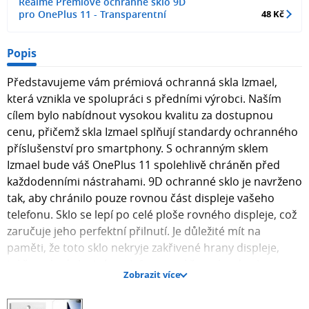
Realme Prémiové ochranné sklo 9D
pro OnePlus 11 - Transparentní
48 Kč
Popis
Představujeme vám prémiová ochranná skla Izmael,
která vznikla ve spolupráci s předními výrobci. Naším
cílem bylo nabídnout vysokou kvalitu za dostupnou
cenu, přičemž skla Izmael splňují standardy ochranného
příslušenství pro smartphony. S ochranným sklem
Izmael bude váš OnePlus 11 spolehlivě chráněn před
každodenními nástrahami. 9D ochranné sklo je navrženo
tak, aby chránilo pouze rovnou část displeje vašeho
telefonu. Sklo se lepí po celé ploše rovného displeje, což
zaručuje jeho perfektní přilnutí. Je důležité mít na
paměti, že toto sklo nekryje zakřivené hrany displeje,
takže pokud vlastníte telefon se zakřiveným displejem,
Zobrazit více
ochrana se vztahuje pouze na rovné části. Návod na
aplikaci ochranného skla Instalace ochranného skla je