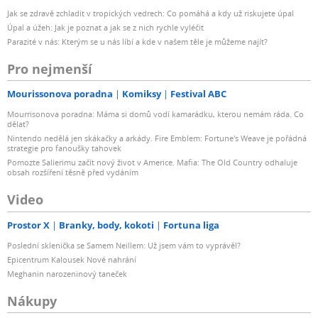
Jak se zdravě zchladit v tropických vedrech: Co pomáhá a kdy už riskujete úpal
Úpal a úžeh: Jak je poznat a jak se z nich rychle vyléčit
Parazité v nás: Kterým se u nás líbí a kde v našem těle je můžeme najít?
Pro nejmenší
Mourissonova poradna
Komiksy
Festival ABC
Mourrisonova poradna: Máma si domů vodí kamarádku, kterou nemám ráda. Co
dělat?
Nintendo nedělá jen skákačky a arkády. Fire Emblem: Fortune's Weave je pořádná
strategie pro fanoušky tahovek
Pomozte Salierimu začít nový život v Americe. Mafia: The Old Country odhaluje
obsah rozšíření těsně před vydáním
Video
Prostor X
Branky, body, kokoti
Fortuna liga
Poslední sklenička se Samem Neillem: Už jsem vám to vyprávěl?
Epicentrum Kalousek Nové nahrání
Meghanin narozeninový taneček
Nákupy