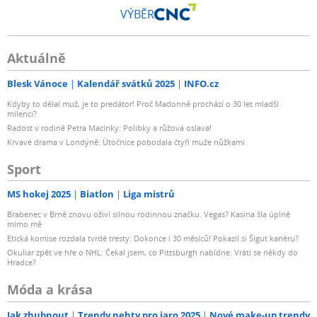
VÝBĚR
Aktuálně
Blesk Vánoce
Kalendář svátků 2025
INFO.cz
Kdyby to dělal muž, je to predátor! Proč Madonně prochází o 30 let mladší
milenci?
Radost v rodině Petra Macinky: Polibky a růžová oslava!
Krvavé drama v Londýně: Útočnice pobodala čtyři muže nůžkami
Sport
MS hokej 2025
Biatlon
Liga mistrů
Brabenec v Brně znovu oživí silnou rodinnou značku. Vegas? Kasina šla úplně
mimo mě
Etická komise rozdala tvrdé tresty: Dokonce i 30 měsíců! Pokazil si Šigut kariéru?
Okuliar zpět ve hře o NHL: Čekal jsem, co Pittsburgh nabídne. Vrátí se někdy do
Hradce?
Móda a krása
Jak zhubnout
Trendy nehty pro jaro 2025
Nové make-up trendy