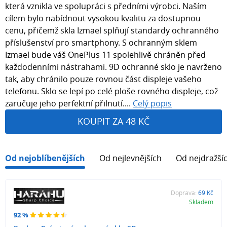
která vznikla ve spolupráci s předními výrobci. Naším
cílem bylo nabídnout vysokou kvalitu za dostupnou
cenu, přičemž skla Izmael splňují standardy ochranného
příslušenství pro smartphony. S ochranným sklem
Izmael bude váš OnePlus 11 spolehlivě chráněn před
každodenními nástrahami. 9D ochranné sklo je navrženo
tak, aby chránilo pouze rovnou část displeje vašeho
telefonu. Sklo se lepí po celé ploše rovného displeje, což
zaručuje jeho perfektní přilnutí....
Celý popis
KOUPIT ZA 48 KČ
Od nejoblíbenějších
Od nejlevnějších
Od nejdražší
Doprava:
69 Kč
Skladem
92 %