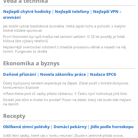
Věda a technika
Nejlepší chytré hodinky
Nejlepší telefony
Nejlepší VPN –
srovnání
Jak dobře vybrat bezdrátová sluchátka. Velká zajistí ticho a pohodlí, s malými
klidně můžete sportovat
První fotomobil byl spíš hračka než seriózní zařízení. O 25 let později je foťák
klíčová část výbavy telefonů
Nejslavnější overclocker odstranil z chladiče procesoru větrák a nasadil na něj
komín. Fungovalo to skvěle
Ekonomika a byznys
Daňové přiznání
Novela zákoníku práce
Nadace EPCG
Český byznysový tandem expanduje na Západ. Získal podíl v britské zbrojovce,
konkurentovi Explosie
Inflace klesla pod cíl, sazby přesto zůstanou. V Česku nyní rozhoduje jiné číslo
Dostali jste dům a chcete ho prodat? Pozor na detail, který vás bude stát majlant
na daních
Recepty
Oblíbené zimní polévky
Domácí pekárny
Jídlo podle horoskopu
Svěží letní saláty, které vás v horku neunaví: Zkuste k zelenině přidat ovoce,