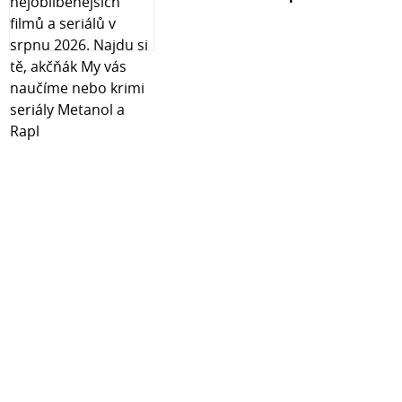
obsahuje: Tvrzené ochranné sklo Hadřík z mikrovlákna
Hadřík na odmaštění displeje Specifikace: 100% zbrusu
nové, vysoce kvalitní tvrzené sklo Ultra tenké, přesně
navržené pro váš telefon Jednoduchá instalace bez
vzduchových bublin Kompletní sada pro instalaci v
balení Tvrdost: 9H Typ skla: 9D