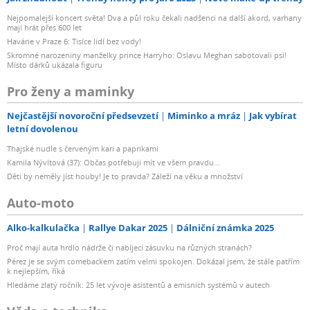
Nejpomalejší koncert světa! Dva a půl roku čekali nadšenci na další akord, varhany
mají hrát přes 600 let
Havárie v Praze 6: Tisíce lidí bez vody!
Skromné narozeniny manželky prince Harryho: Oslavu Meghan sabotovali psi!
Místo dárků ukázala figuru
Pro ženy a maminky
Nejčastější novoroční předsevzetí
Miminko a mráz
Jak vybírat
letní dovolenou
Thajské nudle s červeným kari a paprikami
Kamila Nývltová (37): Občas potřebuji mít ve všem pravdu...
Děti by neměly jíst houby! Je to pravda? Záleží na věku a množství
Auto-moto
Alko-kalkulačka
Rallye Dakar 2025
Dálniční známka 2025
Proč mají auta hrdlo nádrže či nabíjecí zásuvku na různých stranách?
Pérez je se svým comebackem zatím velmi spokojen. Dokázal jsem, že stále patřím
k nejlepším, říká
Hledáme zlatý ročník: 25 let vývoje asistentů a emisních systémů v autech