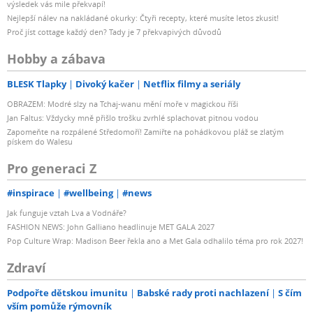
výsledek vás mile překvapí!
Nejlepší nálev na nakládané okurky: Čtyři recepty, které musíte letos zkusit!
Proč jíst cottage každý den? Tady je 7 překvapivých důvodů
Hobby a zábava
BLESK Tlapky
Divoký kačer
Netflix filmy a seriály
OBRAZEM: Modré slzy na Tchaj-wanu mění moře v magickou říši
Jan Faltus: Vždycky mně přišlo trošku zvrhlé splachovat pitnou vodou
Zapomeňte na rozpálené Středomoří! Zamiřte na pohádkovou pláž se zlatým
pískem do Walesu
Pro generaci Z
#inspirace
#wellbeing
#news
Jak funguje vztah Lva a Vodnáře?
FASHION NEWS: John Galliano headlinuje MET GALA 2027
Pop Culture Wrap: Madison Beer řekla ano a Met Gala odhalilo téma pro rok 2027!
Zdraví
Podpořte dětskou imunitu
Babské rady proti nachlazení
S čím
vším pomůže rýmovník