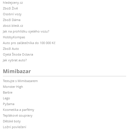
hledejceny.cz
Zboží Živě
Osobní vozy
Zboží Dáma
zbozi.blesk.cz
Jak na prohlídku ojetého vozu?
HobbyKompas
Auto pro začátečníka do 100 000 Kč
Zboží Auto
Ojetá Škoda Octavia
Jak vybrat auto?
Mimibazar
Testujte s Mimibazarem
Monster High
Barbie
Lego
Pyžama
Kosmetika a parfémy
Teplákové soupravy
Dětské boty
Ložní povlečení