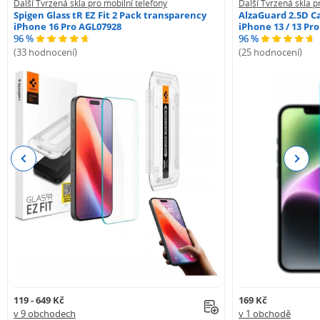
Další Tvrzená skla pro mobilní telefony
Další Tvrzená skla p
Spigen Glass tR EZ Fit 2 Pack transparency
AlzaGuard 2.5D Ca
iPhone 16 Pro AGL07928
iPhone 13 / 13 Pr
96 %
96 %
(33 hodnocení)
(25 hodnocení)
Previous
Next
119 - 649 Kč
169 Kč
v 9 obchodech
v 1 obchodě