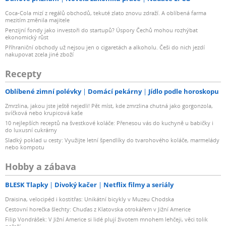
Coca-Cola mizí z regálů obchodů, tekuté zlato znovu zdraží. A oblíbená farma
mezitím změnila majitele
Penzijní fondy jako investoři do startupů? Úspory Čechů mohou rozhýbat
ekonomický růst
Příhraniční obchody už nejsou jen o cigaretách a alkoholu. Češi do nich jezdí
nakupovat zcela jiné zboží
Recepty
Oblíbené zimní polévky
Domácí pekárny
Jídlo podle horoskopu
Zmrzlina, jakou jste ještě nejedli! Pět míst, kde zmrzlina chutná jako gorgonzola,
svíčková nebo krupicová kaše
10 nejlepších receptů na švestkové koláče: Přenesou vás do kuchyně u babičky i
do luxusní cukrárny
Sladký poklad u cesty: Využijte letní špendlíky do tvarohového koláče, marmelády
nebo kompotu
Hobby a zábava
BLESK Tlapky
Divoký kačer
Netflix filmy a seriály
Draisina, velocipéd i kostitřas: Unikátní bicykly v Muzeu Chodska
Cestovní horečka šlechty: Chuďas z Klatovska otrokářem v Jižní Americe
Filip Vondrášek: V Jižní Americe si lidé plují životem mnohem lehčeji, věci tolik