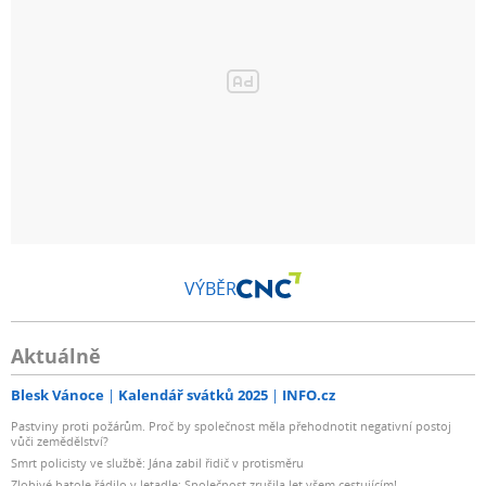
VÝBĚR
Aktuálně
Blesk Vánoce
Kalendář svátků 2025
INFO.cz
Pastviny proti požárům. Proč by společnost měla přehodnotit negativní postoj
vůči zemědělství?
Smrt policisty ve službě: Jána zabil řidič v protisměru
Zlobivé batole řádilo v letadle: Společnost zrušila let všem cestujícím!