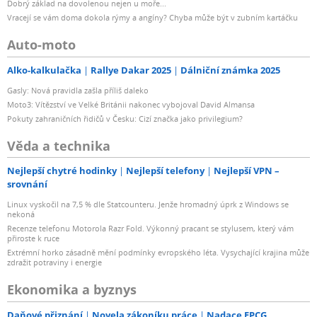
Dobrý základ na dovolenou nejen u moře...
Vracejí se vám doma dokola rýmy a angíny? Chyba může být v zubním kartáčku
Auto-moto
Alko-kalkulačka
Rallye Dakar 2025
Dálniční známka 2025
Gasly: Nová pravidla zašla příliš daleko
Moto3: Vítězství ve Velké Británii nakonec vybojoval David Almansa
Pokuty zahraničních řidičů v Česku: Cizí značka jako privilegium?
Věda a technika
Nejlepší chytré hodinky
Nejlepší telefony
Nejlepší VPN –
srovnání
Linux vyskočil na 7,5 % dle Statcounteru. Jenže hromadný úprk z Windows se
nekoná
Recenze telefonu Motorola Razr Fold. Výkonný pracant se stylusem, který vám
přiroste k ruce
Extrémní horko zásadně mění podmínky evropského léta. Vysychající krajina může
zdražit potraviny i energie
Ekonomika a byznys
Daňové přiznání
Novela zákoníku práce
Nadace EPCG