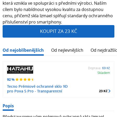
která vznikla ve spolupráci s předními výrobci. Naším
cílem bylo nabídnout vysokou kvalitu za dostupnou
cenu, přičemž skla Izmael splňují standardy ochranného
příslušenství pro smartphony.
KOUPIT ZA 23 KČ
Od nejoblíbenějších
Od nejlevnějších
Od nejdražší
Doprava:
69 Kč
Skladem
92 %
Tecno Prémiové ochranné sklo 9D
pro Pova 5 Pro - Transparentní
23 Kč
Popis
Představujeme vám prémiová ochranná skla Izmael,