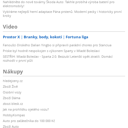
Nahlédněte do nové továrny Škoda Auto: Takhle probíhá výroba baterií pro
elektromobily!
Vybíráme nejlepší herní adaptace Pána prstenů. Moderní pecky i historicky první
kroky
Video
Prostor X
Branky, body, kokoti
Fortuna liga
Fanoušci čínského Dalian Yingbo si připravili parádní choreo pro Stanciua
Priske byl hodně nespokojen s výkonem Sparty v Mladé Boleslavi
SESTŘIH: Mladá Boleslav - Sparta 2:0. Bezzubí Letenští opět ztratili. Domácí
rozhodli v první půli
Nákupy
hledejceny.cz
Zboží Živě
Osobní vozy
Zboží Dáma
zbozi.blesk.cz
Jak na prohlídku ojetého vozu?
HobbyKompas
Auto pro začátečníka do 100 000 Kč
Zboží Auto