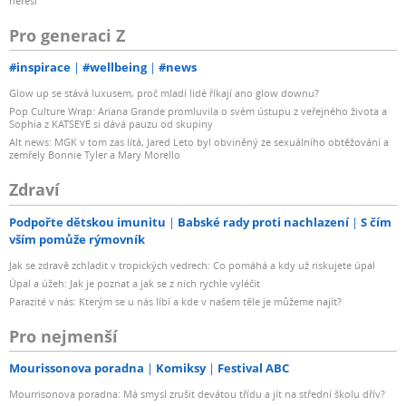
neřeší
Pro generaci Z
#inspirace
#wellbeing
#news
Glow up se stává luxusem, proč mladí lidé říkají ano glow downu?
Pop Culture Wrap: Ariana Grande promluvila o svém ústupu z veřejného života a
Sophia z KATSEYE si dává pauzu od skupiny
Alt news: MGK v tom zas lítá, Jared Leto byl obviněný ze sexuálního obtěžování a
zemřely Bonnie Tyler a Mary Morello
Zdraví
Podpořte dětskou imunitu
Babské rady proti nachlazení
S čím
vším pomůže rýmovník
Jak se zdravě zchladit v tropických vedrech: Co pomáhá a kdy už riskujete úpal
Úpal a úžeh: Jak je poznat a jak se z nich rychle vyléčit
Parazité v nás: Kterým se u nás líbí a kde v našem těle je můžeme najít?
Pro nejmenší
Mourissonova poradna
Komiksy
Festival ABC
Mourrisonova poradna: Má smysl zrušit devátou třídu a jít na střední školu dřív?