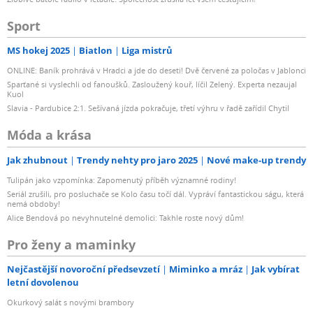
Sport
MS hokej 2025
Biatlon
Liga mistrů
ONLINE: Baník prohrává v Hradci a jde do deseti! Dvě červené za poločas v Jablonci
Sparťané si vyslechli od fanoušků. Zasloužený kouř, líčil Zelený. Experta nezaujal
Kuol
Slavia - Pardubice 2:1. Sešívaná jízda pokračuje, třetí výhru v řadě zařídil Chytil
Móda a krása
Jak zhubnout
Trendy nehty pro jaro 2025
Nové make-up trendy
Tulipán jako vzpomínka: Zapomenutý příběh významné rodiny!
Seriál zrušili, pro posluchače se Kolo času točí dál. Vypráví fantastickou ságu, která
nemá obdoby!
Alice Bendová po nevyhnutelné demolici: Takhle roste nový dům!
Pro ženy a maminky
Nejčastější novoroční předsevzetí
Miminko a mráz
Jak vybírat
letní dovolenou
Okurkový salát s novými brambory