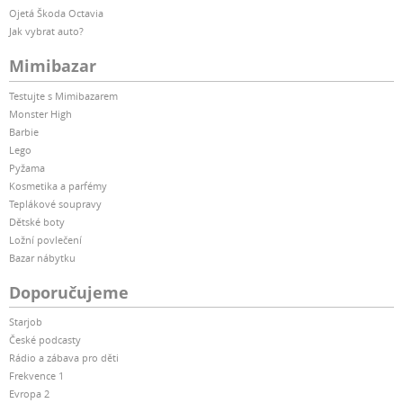
Ojetá Škoda Octavia
Jak vybrat auto?
Mimibazar
Testujte s Mimibazarem
Monster High
Barbie
Lego
Pyžama
Kosmetika a parfémy
Teplákové soupravy
Dětské boty
Ložní povlečení
Bazar nábytku
Doporučujeme
Starjob
České podcasty
Rádio a zábava pro děti
Frekvence 1
Evropa 2