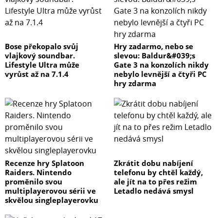
Bose překopalo svůj
Hry zadarmo, nebo se
vlajkový soundbar.
slevou: Baldur&#039;s
Lifestyle Ultra může
Gate 3 na konzolích nikdy
vyrůst až na 7.1.4
nebylo levnější a čtyři PC
hry zdarma
Recenze hry Splatoon
Zkrátit dobu nabíjení
Raiders. Nintendo
telefonu by chtěl každý,
proměnilo svou
ale jít na to přes režim
multiplayerovou sérii ve
Letadlo nedává smysl
skvělou singleplayerovku