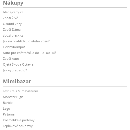
Nákupy
hledejceny.cz
Zboží Živě
Osobní vozy
Zboží Dáma
zbozi.blesk.cz
Jak na prohlídku ojetého vozu?
HobbyKompas
Auto pro začátečníka do 100 000 Kč
Zboží Auto
Ojetá Škoda Octavia
Jak vybrat auto?
Mimibazar
Testujte s Mimibazarem
Monster High
Barbie
Lego
Pyžama
Kosmetika a parfémy
Teplákové soupravy