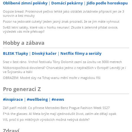
Oblíbené zimní polévky
Domácí pekárny
Jídlo podle horoskopu
Oopsie bread: Proteinové pečivo lehké jako obláček zvládnete připravit jen ze 3
surovin a bez mouky
Pozor na jedovaté cukety! Jeden jasný znak prozradí, že se jim máte vyhnout
Svěží letní saláty, které vás v horku neunaví: Zkuste k zelenině přidat ovoce,
výsledek vás mile překvapí!
Hobby a zábava
BLESK Tlapky
Divoký kačer
Netflix filmy a seriály
Sraz v šest ráno. Vrchol festivalu Tóny Dolomit zazní za úsvitu ve 3000 metrech
Nízkorozpočtová dovolená? Chorvatsko jedno z nejdražších v Evropě! Levněji je i
ve Švýcarsku a Itálii
OBRAZEM: Modré slzy na Tchaj-wanu mění moře v magickou říši
Pro generaci Z
#inspirace
#wellbeing
#news
Září patří módě: Co přinese Mercedes-Benz Prague Fashion Week SS27
F*ck the glasses: AI Meta brýle mají zjednodušit život, zatím ale dělají opak
Víš, proč ti po mléčných výrobcích možná nebývá dobře?
Zdraví