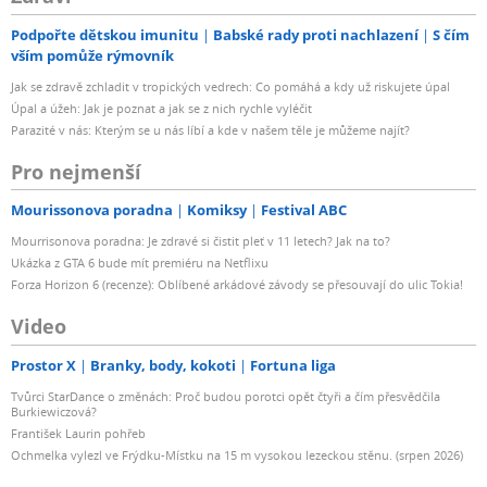
Podpořte dětskou imunitu
Babské rady proti nachlazení
S čím
vším pomůže rýmovník
Jak se zdravě zchladit v tropických vedrech: Co pomáhá a kdy už riskujete úpal
Úpal a úžeh: Jak je poznat a jak se z nich rychle vyléčit
Parazité v nás: Kterým se u nás líbí a kde v našem těle je můžeme najít?
Pro nejmenší
Mourissonova poradna
Komiksy
Festival ABC
Mourrisonova poradna: Je zdravé si čistit pleť v 11 letech? Jak na to?
Ukázka z GTA 6 bude mít premiéru na Netflixu
Forza Horizon 6 (recenze): Oblíbené arkádové závody se přesouvají do ulic Tokia!
Video
Prostor X
Branky, body, kokoti
Fortuna liga
Tvůrci StarDance o změnách: Proč budou porotci opět čtyři a čím přesvědčila
Burkiewiczová?
František Laurin pohřeb
Ochmelka vylezl ve Frýdku-Místku na 15 m vysokou lezeckou stěnu. (srpen 2026)