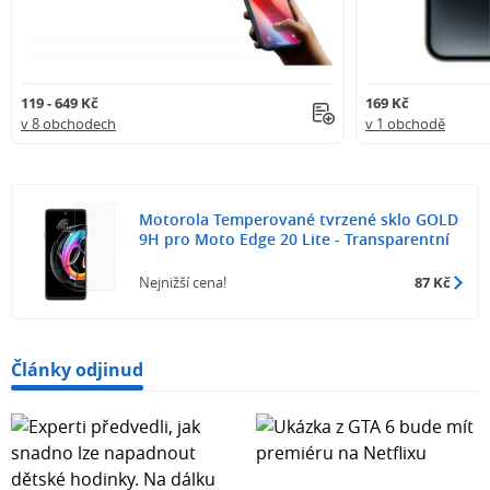
119 - 649 Kč
169 Kč
v 8 obchodech
v 1 obchodě
Motorola Temperované tvrzené sklo GOLD
9H pro Moto Edge 20 Lite - Transparentní
Nejnižší cena!
87 Kč
Články odjinud