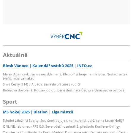
VÝBĚR
Aktuálně
Blesk Vánoce
Kalendář svátků 2025
INFO.cz
Marek Adamczyk: Jsem z něj zklamaný. Klempíř si hraje na ministra. Nestačí se tak
tvářit, musí zamakat
Smrt Češky (†14) v Alpách: Zemřela při túře s rodiči
Babišova dovolená: Kousek od oblíbené destinace Čechů a Onassisova ostrova
Sport
MS hokej 2025
Biatlon
Liga mistrů
Střední záložníci Sparty: Sochůrek bojuje s konkurencí, udrží se na Letné Hollý?
ONLINE: Jablonec - RFS 0:0. Severočeši rozehráli 3. předkolo Konferenční ligy
Transfer za tři miliardy do Realu Madrid: Diomande měl před lety působit v Česku!