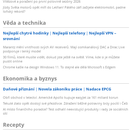
Vítězové a poražení po první polovině sezóny 2026
Jízdy Světa motorů opět míří do Letňan! Pátého září zažijete elektromobil, padne
loňský rekord?
Věda a technika
Nejlepší chytré hodinky
Nejlepší telefony
Nejlepší VPN –
srovnání
Marantz mění vnitřnosti svých AV receiverů. Mají osmikanálový DAC a Dirac Live
podporuje i tenký model
30 filmů, které musíte vidět, dokud jste ještě na světě. Víme, kde si je můžete
pustit online
Chrome kašle na design Windows 11. To stejné ale dělá Microsoft s Edgem
Ekonomika a byznys
Daňové přiznání
Novela zákoníku práce
Nadace EPCG
Obří obchod v letectví. Americké Apollo kupuje easyJet za 161 miliard korun
Tekuté zlato opět dostojí své přezdívce. Zdražení běžné potraviny brzy pocítí i Češi
AI místo finančního poradce? Test odhalil neexistující produkty i rady ze sociálních
sítí
Recepty