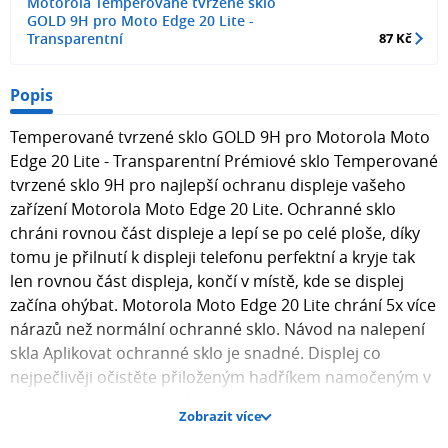
Motorola Temperované tvrzené sklo
GOLD 9H pro Moto Edge 20 Lite -
Transparentní
87 Kč
Popis
Temperované tvrzené sklo GOLD 9H pro Motorola Moto
Edge 20 Lite - Transparentní Prémiové sklo Temperované
tvrzené sklo 9H pro najlepší ochranu displeje vašeho
zařízení Motorola Moto Edge 20 Lite. Ochranné sklo
chráni rovnou část displeje a lepí se po celé ploše, díky
tomu je přilnutí k displeji telefonu perfektní a kryje tak
len rovnou část displeja, končí v místě, kde se displej
začína ohýbat. Motorola Moto Edge 20 Lite chrání 5x více
nárazů než normální ochranné sklo. Návod na nalepení
skla Aplikovat ochranné sklo je snadné. Displej co
nejpečlivěji očistěte přiloženým hadříkem namočeným v
alkoholu a po zaschnutí povrch vyleštěte přiloženým
Zobrazit více
hadříkem z mikrovlákna. Než přiložíte sklo ujistěte se, že