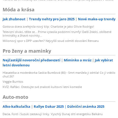
Móda a krása
Jak zhubnout
Trendy nehty pro jaro 2025
Nové make-up trendy
Gottova dcera zveřejnila nový klip: Charlotte je jako Olivie Rodrigo!
Televizní diváci, těšte se... Prima vytasila podzimní trumfy! Další Zrádci, oblíbené
kriminálky a žhavé novinky...
Milionový spor s DPP uzavřen? Nejvyšší soud odmítl dovolání Rencaru
Pro ženy a maminky
Nejčastější novoroční předsevzetí
Miminko a mráz
Jak vybírat
letní dovolenou
Hlasatelka a moderátorka Saskia Burešová (80) - Smrt manžela ji zdrtila! Co jí vrátilo
chuť žít?
Veggie Burritos
KVÍZ: Rafťáci. Otestujte své znalosti kultovní letní komedie
Auto-moto
Alko-kalkulačka
Rallye Dakar 2025
Dálniční známka 2025
Dacia, Ford i Suzuki zastavují linky. Vyschlý Dunaj drtí energetiku Balkánu