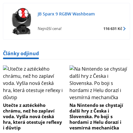
JB Sparx 9 RGBW Washbeam
Nejnižší cena!
116 631 Kč
Články odjinud
Utečte z aztéckého
Na Nintendo se chystají
chrámu, než ho zaplaví
další hry z Česka i
voda. Vyšla nová česká
Slovenska. Po boji s
hra, která otestuje reflexy
hordami z Helu dorazí i
i důvtip
vesmírná mechanička