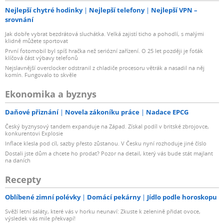
Nejlepší chytré hodinky
Nejlepší telefony
Nejlepší VPN –
srovnání
Jak dobře vybrat bezdrátová sluchátka. Velká zajistí ticho a pohodlí, s malými
klidně můžete sportovat
První fotomobil byl spíš hračka než seriózní zařízení. O 25 let později je foťák
klíčová část výbavy telefonů
Nejslavnější overclocker odstranil z chladiče procesoru větrák a nasadil na něj
komín. Fungovalo to skvěle
Ekonomika a byznys
Daňové přiznání
Novela zákoníku práce
Nadace EPCG
Český byznysový tandem expanduje na Západ. Získal podíl v britské zbrojovce,
konkurentovi Explosie
Inflace klesla pod cíl, sazby přesto zůstanou. V Česku nyní rozhoduje jiné číslo
Dostali jste dům a chcete ho prodat? Pozor na detail, který vás bude stát majlant
na daních
Recepty
Oblíbené zimní polévky
Domácí pekárny
Jídlo podle horoskopu
Svěží letní saláty, které vás v horku neunaví: Zkuste k zelenině přidat ovoce,
výsledek vás mile překvapí!