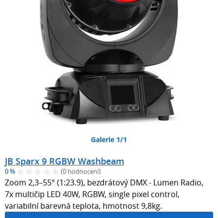
Galerie 1/1
JB Sparx 9 RGBW Washbeam
0 %
(0 hodnocení)
Zoom 2,3–55° (1:23.9), bezdrátový DMX - Lumen Radio,
7x multičip LED 40W, RGBW, single pixel control,
variabilní barevná teplota, hmotnost 9,8kg.