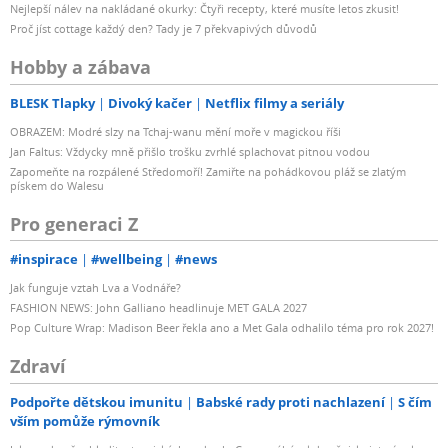
Nejlepší nálev na nakládané okurky: Čtyři recepty, které musíte letos zkusit!
Proč jíst cottage každý den? Tady je 7 překvapivých důvodů
Hobby a zábava
BLESK Tlapky
Divoký kačer
Netflix filmy a seriály
OBRAZEM: Modré slzy na Tchaj-wanu mění moře v magickou říši
Jan Faltus: Vždycky mně přišlo trošku zvrhlé splachovat pitnou vodou
Zapomeňte na rozpálené Středomoří! Zamiřte na pohádkovou pláž se zlatým
pískem do Walesu
Pro generaci Z
#inspirace
#wellbeing
#news
Jak funguje vztah Lva a Vodnáře?
FASHION NEWS: John Galliano headlinuje MET GALA 2027
Pop Culture Wrap: Madison Beer řekla ano a Met Gala odhalilo téma pro rok 2027!
Zdraví
Podpořte dětskou imunitu
Babské rady proti nachlazení
S čím
vším pomůže rýmovník