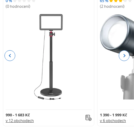
0 %
65 %
(0 hodnocení)
(2 hodnocení)
Previous
Next
990 - 1 683 Kč
1 390 - 1 999 Kč
v 12 obchodech
v 6 obchodech