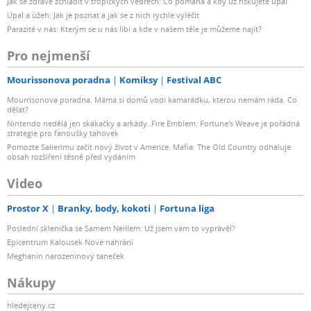
Jak se zdravě zchladit v tropických vedrech: Co pomáhá a kdy už riskujete úpal
Úpal a úžeh: Jak je poznat a jak se z nich rychle vyléčit
Parazité v nás: Kterým se u nás líbí a kde v našem těle je můžeme najít?
Pro nejmenší
Mourissonova poradna
Komiksy
Festival ABC
Mourrisonova poradna: Máma si domů vodí kamarádku, kterou nemám ráda. Co
dělat?
Nintendo nedělá jen skákačky a arkády. Fire Emblem: Fortune's Weave je pořádná
strategie pro fanoušky tahovek
Pomozte Salierimu začít nový život v Americe. Mafia: The Old Country odhaluje
obsah rozšíření těsně před vydáním
Video
Prostor X
Branky, body, kokoti
Fortuna liga
Poslední sklenička se Samem Neillem: Už jsem vám to vyprávěl?
Epicentrum Kalousek Nové nahrání
Meghanin narozeninový taneček
Nákupy
hledejceny.cz