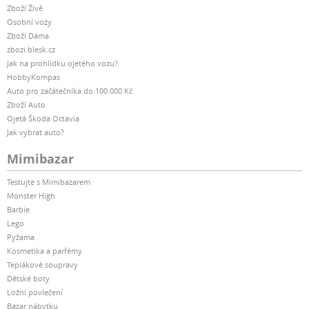
Zboží Živě
Osobní vozy
Zboží Dáma
zbozi.blesk.cz
Jak na prohlídku ojetého vozu?
HobbyKompas
Auto pro začátečníka do 100 000 Kč
Zboží Auto
Ojetá Škoda Octavia
Jak vybrat auto?
Mimibazar
Testujte s Mimibazarem
Monster High
Barbie
Lego
Pyžama
Kosmetika a parfémy
Teplákové soupravy
Dětské boty
Ložní povlečení
Bazar nábytku