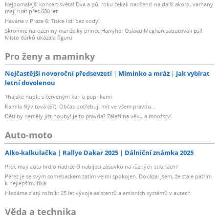
Nejpomalejší koncert světa! Dva a půl roku čekali nadšenci na další akord, varhany
mají hrát přes 600 let
Havárie v Praze 6: Tisíce lidí bez vody!
Skromné narozeniny manželky prince Harryho: Oslavu Meghan sabotovali psi!
Místo dárků ukázala figuru
Pro ženy a maminky
Nejčastější novoroční předsevzetí
Miminko a mráz
Jak vybírat
letní dovolenou
Thajské nudle s červeným kari a paprikami
Kamila Nývltová (37): Občas potřebuji mít ve všem pravdu...
Děti by neměly jíst houby! Je to pravda? Záleží na věku a množství
Auto-moto
Alko-kalkulačka
Rallye Dakar 2025
Dálniční známka 2025
Proč mají auta hrdlo nádrže či nabíjecí zásuvku na různých stranách?
Pérez je se svým comebackem zatím velmi spokojen. Dokázal jsem, že stále patřím
k nejlepším, říká
Hledáme zlatý ročník: 25 let vývoje asistentů a emisních systémů v autech
Věda a technika