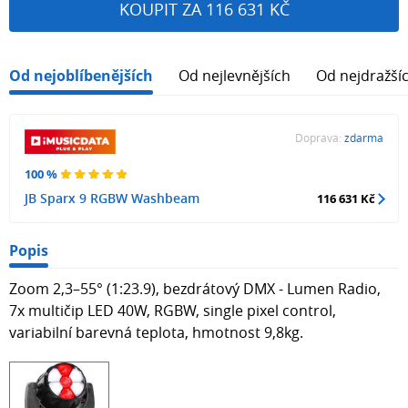
KOUPIT ZA 116 631 KČ
Od nejoblíbenějších
Od nejlevnějších
Od nejdražší
Doprava:
zdarma
100 %
JB Sparx 9 RGBW Washbeam
116 631 Kč
Popis
Zoom 2,3–55° (1:23.9), bezdrátový DMX - Lumen Radio,
7x multičip LED 40W, RGBW, single pixel control,
variabilní barevná teplota, hmotnost 9,8kg.