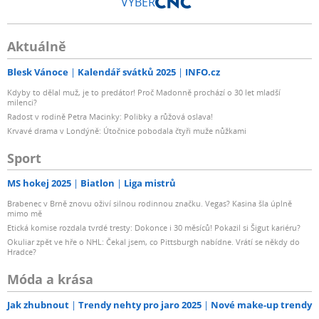
VÝBĚR
Aktuálně
Blesk Vánoce
Kalendář svátků 2025
INFO.cz
Kdyby to dělal muž, je to predátor! Proč Madonně prochází o 30 let mladší
milenci?
Radost v rodině Petra Macinky: Polibky a růžová oslava!
Krvavé drama v Londýně: Útočnice pobodala čtyři muže nůžkami
Sport
MS hokej 2025
Biatlon
Liga mistrů
Brabenec v Brně znovu oživí silnou rodinnou značku. Vegas? Kasina šla úplně
mimo mě
Etická komise rozdala tvrdé tresty: Dokonce i 30 měsíců! Pokazil si Šigut kariéru?
Okuliar zpět ve hře o NHL: Čekal jsem, co Pittsburgh nabídne. Vrátí se někdy do
Hradce?
Móda a krása
Jak zhubnout
Trendy nehty pro jaro 2025
Nové make-up trendy