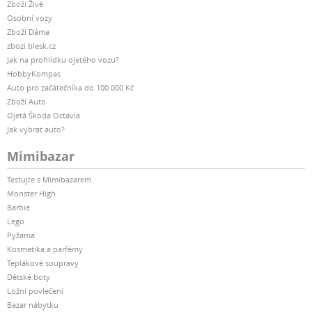
Zboží Živě
Osobní vozy
Zboží Dáma
zbozi.blesk.cz
Jak na prohlídku ojetého vozu?
HobbyKompas
Auto pro začátečníka do 100 000 Kč
Zboží Auto
Ojetá Škoda Octavia
Jak vybrat auto?
Mimibazar
Testujte s Mimibazarem
Monster High
Barbie
Lego
Pyžama
Kosmetika a parfémy
Teplákové soupravy
Dětské boty
Ložní povlečení
Bazar nábytku