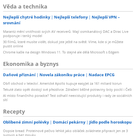
Věda a technika
Nejlepší chytré hodinky
Nejlepší telefony
Nejlepší VPN –
srovnání
Marantz mění vnitřnosti svých AV receiverů. Mají osmikanálový DAC a Dirac Live
podporuje i tenký model
30 filmů, které musíte vidět, dokud jste ještě na světě. Víme, kde si je můžete
pustit online
Chrome kašle na design Windows 11. To stejné ale dělá Microsoft s Edgem
Ekonomika a byznys
Daňové přiznání
Novela zákoníku práce
Nadace EPCG
Obří obchod v letectví. Americké Apollo kupuje easyJet za 161 miliard korun
Tekuté zlato opět dostojí své přezdívce. Zdražení běžné potraviny brzy pocítí i Češi
AI místo finančního poradce? Test odhalil neexistující produkty i rady ze sociálních
sítí
Recepty
Oblíbené zimní polévky
Domácí pekárny
Jídlo podle horoskopu
Oopsie bread: Proteinové pečivo lehké jako obláček zvládnete připravit jen ze 3
surovin a bez mouky