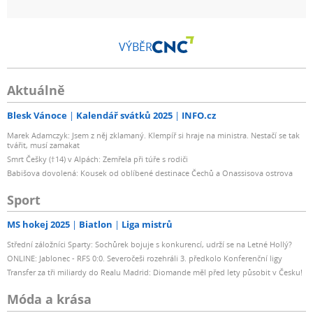
VÝBĚR
Aktuálně
Blesk Vánoce
Kalendář svátků 2025
INFO.cz
Marek Adamczyk: Jsem z něj zklamaný. Klempíř si hraje na ministra. Nestačí se tak
tvářit, musí zamakat
Smrt Češky (†14) v Alpách: Zemřela při túře s rodiči
Babišova dovolená: Kousek od oblíbené destinace Čechů a Onassisova ostrova
Sport
MS hokej 2025
Biatlon
Liga mistrů
Střední záložníci Sparty: Sochůrek bojuje s konkurencí, udrží se na Letné Hollý?
ONLINE: Jablonec - RFS 0:0. Severočeši rozehráli 3. předkolo Konferenční ligy
Transfer za tři miliardy do Realu Madrid: Diomande měl před lety působit v Česku!
Móda a krása