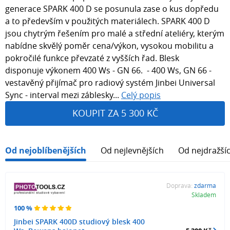
generace SPARK 400 D se posunula zase o kus dopředu
a to především v použitých materiálech. SPARK 400 D
jsou chytrým řešením pro malé a střední ateliéry, kterým
nabídne skvělý poměr cena/výkon, vysokou mobilitu a
pokročilé funkce převzaté z vyšších řad. Blesk
disponuje výkonem 400 Ws - GN 66. - 400 Ws, GN 66 -
vestavěný přijímač pro radiový systém Jinbei Universal
Sync - interval mezi záblesky...
Celý popis
KOUPIT ZA 5 300 KČ
Od nejoblíbenějších
Od nejlevnějších
Od nejdražší
Doprava:
zdarma
Skladem
100 %
Jinbei SPARK 400D studiový blesk 400