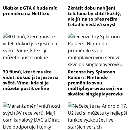
konektor (jack), do kterého můžete připojit jakýkoli
Ukázka z GTA 6 bude mít
Zkrátit dobu nabíjení
odpalovač.
premiéru na Netflixu
telefonu by chtěl každý,
ale jít na to přes režim
3. Přes foto diodu (IR) – blesk lze odpalovat zábleskem od
Letadlo nedává smysl
jiného blesku.
Konstrukce
Blesk je konstruován tak, aby byl co nejskladnější a
30 filmů, které musíte
Recenze hry Splatoon
vidět, dokud jste ještě na
Raiders. Nintendo
nejlehčí. Jeho rozměry 265 x 132 x 215 mm a váhu 1,3 kg
světě. Víme, kde si je
proměnilo svou
oceníte nejen při převážení, ale také při každodenním
můžete pustit online
multiplayerovou sérii ve
používání. Tělo blesku v sobě skrývá systém chlazení
skvělou singleplayerovku
s aktivním větráčkem, který je navržen tak, aby bylo
zajištěno optimální proudění vzduchu. Díky tomu
nedochází k přehřívání světla ani při celodenním focení,
blesk se rychleji nabíjí a elektronika má vysokou
životnost. Malá velikost a LED čipu místo pilotní žárovky