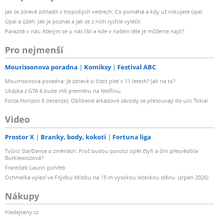
Jak se zdravě zchladit v tropických vedrech: Co pomáhá a kdy už riskujete úpal
Úpal a úžeh: Jak je poznat a jak se z nich rychle vyléčit
Parazité v nás: Kterým se u nás líbí a kde v našem těle je můžeme najít?
Pro nejmenší
Mourissonova poradna
Komiksy
Festival ABC
Mourrisonova poradna: Je zdravé si čistit pleť v 11 letech? Jak na to?
Ukázka z GTA 6 bude mít premiéru na Netflixu
Forza Horizon 6 (recenze): Oblíbené arkádové závody se přesouvají do ulic Tokia!
Video
Prostor X
Branky, body, kokoti
Fortuna liga
Tvůrci StarDance o změnách: Proč budou porotci opět čtyři a čím přesvědčila
Burkiewiczová?
František Laurin pohřeb
Ochmelka vylezl ve Frýdku-Místku na 15 m vysokou lezeckou stěnu. (srpen 2026)
Nákupy
hledejceny.cz