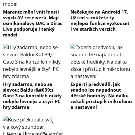
zajistí, že blesky složíte i do menší přepravní tašky.
Marantz mění vnitřnosti
Nečekejte na Android 17.
svých AV receiverů. Mají
Už teď si můžete ty
Oproti předchozím generacím blesků SPARK je tělo 400D
osmikanálový DAC a Dirac
nejlepší funkce vyzkoušet
odolnější a má kovové aretační prvky. Díky tomu unese
Live podporuje i tenký
i ve starších verzích
těžší příslušenství. Přepracován byl také design a tělo je
model
tak kompaktnější.
Tip: Díky použitému LED čipu nedochází k zahřívání
konstrukce softboxů a modifikátorů, jako u klasické
žárovky. Modifikátory lze pohodlně vyměnit během
focení bez obav ze spálení.
Hry zadarmo, nebo se
Experti předvedli, jak
slevou: Baldur&#039;s
snadno lze napadnout
Variabilita příslušenství
Gate 3 na konzolích nikdy
dětské hodinky. Na dálku
nebylo levnější a čtyři PC
získali přístup k mikrofonu
Blesk má bajonet Bowens, který je nejrozšířenější na
hry zdarma
a nastavení
trhu. Díky němu na blesk můžete použít jakýkoli
modifikátor – softbox, reflektor, komínem, apod.
V držáku blesku je vestavěný držák pro studiové
deštníky.