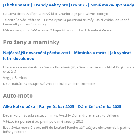
Jak zhubnout
Trendy nehty pro jaro 2025
Nové make-up trendy
Gottova dcera zveřejnila nový klip: Charlotte je jako Olivie Rodrigo!
Televizní diváci, těšte se... Prima vytasila podzimní trumfy! Další Zrádci, oblíbené
kriminálky a žhavé novinky...
Milionový spor s DPP uzavřen? Nejvyšší soud odmítl dovolání Rencaru
Pro ženy a maminky
Nejčastější novoroční předsevzetí
Miminko a mráz
Jak vybírat
letní dovolenou
Hlasatelka a moderátorka Saskia Burešová (80) - Smrt manžela ji zdrtila! Co jí vrátilo
chuť žít?
Veggie Burritos
KVÍZ: Rafťáci. Otestujte své znalosti kultovní letní komedie
Auto-moto
Alko-kalkulačka
Rallye Dakar 2025
Dálniční známka 2025
Dacia, Ford i Suzuki zastavují linky. Vyschlý Dunaj drtí energetiku Balkánu
Vítězové a poražení po první polovině sezóny 2026
Jízdy Světa motorů opět míří do Letňan! Pátého září zažijete elektromobil, padne
loňský rekord?