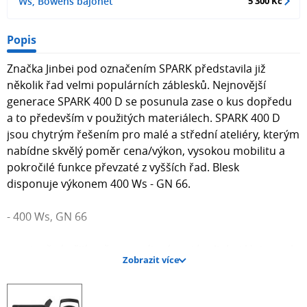
Ws, Bowens bajonet
5 300 Kč
Popis
Značka Jinbei pod označením SPARK představila již
několik řad velmi populárních záblesků. Nejnovější
generace SPARK 400 D se posunula zase o kus dopředu
a to především v použitých materiálech. SPARK 400 D
jsou chytrým řešením pro malé a střední ateliéry, kterým
nabídne skvělý poměr cena/výkon, vysokou mobilitu a
pokročilé funkce převzaté z vyšších řad. Blesk
disponuje výkonem 400 Ws - GN 66.
- 400 Ws, GN 66
- vestavěný přijímač pro radiový systém Jinbei Universal
Zobrazit více
Sync
- interval mezi záblesky 0,1 - 0,9 s