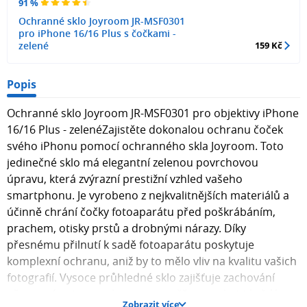
91 %
Ochranné sklo Joyroom JR-MSF0301
pro iPhone 16/16 Plus s čočkami -
zelené
159 Kč
Popis
Ochranné sklo Joyroom JR-MSF0301 pro objektivy iPhone
16/16 Plus - zelenéZajistěte dokonalou ochranu čoček
svého iPhonu pomocí ochranného skla Joyroom. Toto
jedinečné sklo má elegantní zelenou povrchovou
úpravu, která zvýrazní prestižní vzhled vašeho
smartphonu. Je vyrobeno z nejkvalitnějších materiálů a
účinně chrání čočky fotoaparátu před poškrábáním,
prachem, otisky prstů a drobnými nárazy. Díky
přesnému přilnutí k sadě fotoaparátu poskytuje
komplexní ochranu, aniž by to mělo vliv na kvalitu vašich
fotografií. Vysoce průhledné sklo zajišťuje zachování
přirozené ostrosti a barev a umožňuje zachytit každý
Zobrazit více