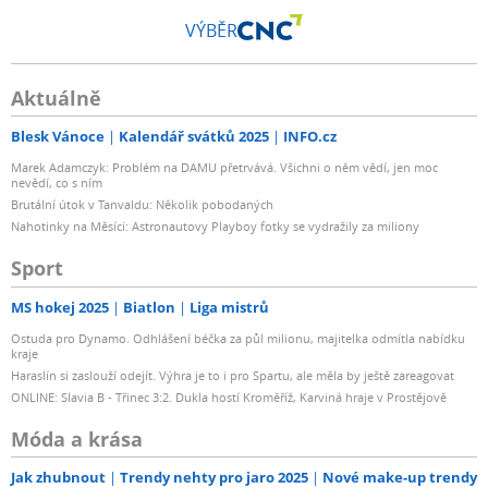
VÝBĚR
Aktuálně
Blesk Vánoce
Kalendář svátků 2025
INFO.cz
Marek Adamczyk: Problém na DAMU přetrvává. Všichni o něm vědí, jen moc
nevědí, co s ním
Brutální útok v Tanvaldu: Několik pobodaných
Nahotinky na Měsíci: Astronautovy Playboy fotky se vydražily za miliony
Sport
MS hokej 2025
Biatlon
Liga mistrů
Ostuda pro Dynamo. Odhlášení béčka za půl milionu, majitelka odmítla nabídku
kraje
Haraslín si zaslouží odejít. Výhra je to i pro Spartu, ale měla by ještě zareagovat
ONLINE: Slavia B - Třinec 3:2. Dukla hostí Kroměříž, Karviná hraje v Prostějově
Móda a krása
Jak zhubnout
Trendy nehty pro jaro 2025
Nové make-up trendy