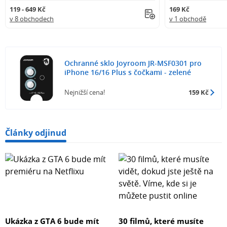
119 - 649 Kč
169 Kč
v 8 obchodech
v 1 obchodě
Ochranné sklo Joyroom JR-MSF0301 pro
iPhone 16/16 Plus s čočkami - zelené
Nejnižší cena!
159 Kč
Články odjinud
Ukázka z GTA 6 bude mít
30 filmů, které musíte