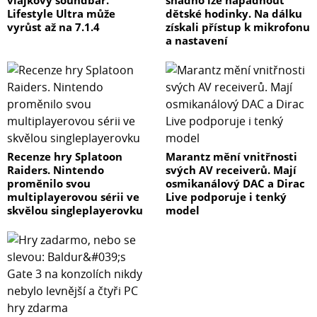
vlajkový soundbar.
snadno lze napadnout
Lifestyle Ultra může
dětské hodinky. Na dálku
vyrůst až na 7.1.4
získali přístup k mikrofonu
a nastavení
Recenze hry Splatoon
Marantz mění vnitřnosti
Raiders. Nintendo
svých AV receiverů. Mají
proměnilo svou
osmikanálový DAC a Dirac
multiplayerovou sérii ve
Live podporuje i tenký
skvělou singleplayerovku
model