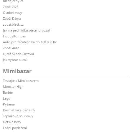
hledejceny.cz
Zboží Živě
Osobní vozy
Zboží Dáma
zbozi.blesk.cz
Jak na prohlídku ojetého vozu?
HobbyKompas
Auto pro začátečníka do 100 000 Kč
Zboží Auto
Ojetá Škoda Octavia
Jak vybrat auto?
Mimibazar
Testujte s Mimibazarem
Monster High
Barbie
Lego
Pyžama
Kosmetika a parfémy
Teplákové soupravy
Dětské boty
Ložní povlečení