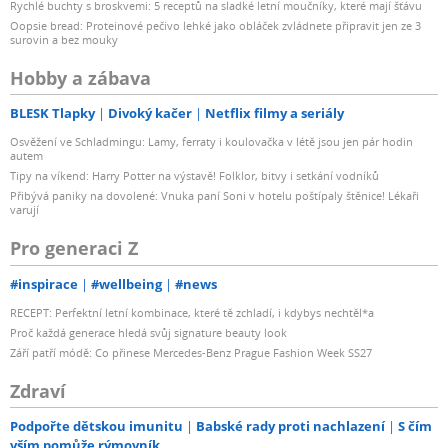
Rychlé buchty s broskvemi: 5 receptů na sladké letní moučníky, které mají šťávu
Oopsie bread: Proteinové pečivo lehké jako obláček zvládnete připravit jen ze 3
surovin a bez mouky
Hobby a zábava
BLESK Tlapky
Divoký kačer
Netflix filmy a seriály
Osvěžení ve Schladmingu: Lamy, ferraty i koulovačka v létě jsou jen pár hodin
autem
Tipy na víkend: Harry Potter na výstavě! Folklor, bitvy i setkání vodníků
Přibývá paniky na dovolené: Vnuka paní Soni v hotelu poštípaly štěnice! Lékaři
varují
Pro generaci Z
#inspirace
#wellbeing
#news
RECEPT: Perfektní letní kombinace, které tě zchladí, i kdybys nechtěl*a
Proč každá generace hledá svůj signature beauty look
Září patří módě: Co přinese Mercedes-Benz Prague Fashion Week SS27
Zdraví
Podpořte dětskou imunitu
Babské rady proti nachlazení
S čím
vším pomůže rýmovník