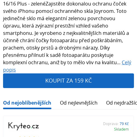
16/16 Plus - zelenéZajistěte dokonalou ochranu čoček
svého iPhonu pomocí ochranného skla Joyroom. Toto
jedinečné sklo má elegantní zelenou povrchovou
úpravu, která zvýrazní prestižní vzhled vašeho
smartphonu. Je vyrobeno z nejkvalitnějších materiálů a
účinně chrání čočky fotoaparátu před poškrábáním,
prachem, otisky prstů a drobnými nárazy. Díky
přesnému přilnutí k sadě fotoaparátu poskytuje
komplexní ochranu, aniž by to mělo vliv na kvalitu...
Celý
popis
KOUPIT ZA 159 KČ
Od nejoblíbenějších
Od nejlevnějších
Od nejdražší
Doprava:
79 Kč
Skladem