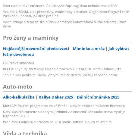
Smrt na silnici v Letňanech: Policie vyšetřuje tragickou nehodu motorkáře
Sex, fetiš, BDSM, ale i přednášky, workshopy a market. Organizátor Prague Fetish
Weekendu popsal, jak akce probíhá
Vodní zdroje a zemědělská půda v ohrožení: Katastrofální sucha přicházejí stále
dříve
Pro ženy a maminky
Nejčastější novoroční předsevzetí
Miminko a mráz
Jak vybírat
letní dovolenou
Okurková limonáda
RECEPT: Kynutý švestkový koláč s drobenkou. Klasika, se kterou zabodujete
Tohle nikdy neříkejte! Slova, kterými rodiče dětem ubližují ze všeho nejvíc
Auto-moto
Alko-kalkulačka
Rallye Dakar 2025
Dálniční známka 2025
MotoGP: Páteční program ve Velké Británii uzavřel rekordním časem Bezzecchi
Další klasická corvette s dobrými jízdními vlastnostmi? Mitsuoka znovu využije
legendární MX-5
Problémy Cadillacu s brzdami souvisí podle Bottase s jejich chlazením
Věda a technika