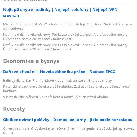
Nejlepší chytré hodinky
Nejlepší telefony
Nejlepší VPN –
srovnání
Microsoft se nepoučil. Ve Windows potichu instaluje OneDrive Photos, které nelze
odinstalovat
Netflix a další na víkend: nový Ted Lasso a akční Lioness. Ale především horory
Úkryt nebo past a 28 let poté: Chrám z kostí
Netflix a další na víkend: nový Ted Lasso a akční Lioness. Ale především horory
Úkryt nebo past a 28 let poté: Chrám z kostí
Ekonomika a byznys
Daňové přiznání
Novela zákoníku práce
Nadace EPCG
Itálie vyklízí pláže. První plážové kluby mizí, turisté změnu pocítí brzy
Potenciální zachránce Soleku zrušil nabídku. Zadlužené solární společnosti hrozí
konkurz
V bratislavské rafinerii Slovnaft hořela nádrž, výbuch otřásl okolím
Recepty
Oblíbené zimní polévky
Domácí pekárny
Jídlo podle horoskopu
Cuketová zmrzlina? Vyzkoušejte nečekaný letní hit a geniální způsob, jak zpracovat
úrodu