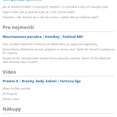
Jak se zdravě zchladit v tropických vedrech: Co pomáhá a kdy už riskujete úpal
Úpal a úžeh: Jak je poznat a jak se z nich rychle vyléčit
Parazité v nás: Kterým se u nás líbí a kde v našem těle je můžeme najít?
Pro nejmenší
Mourissonova poradna
Komiksy
Festival ABC
Kdo vynalezl kapesník? Historie od středověku po papírové kapesníky
Ghost Recon Wildlands dostal vylepšení a novou misi. Starší díl Ubisoft rozdává na
PC zdarma
Quake ke 30. narozeninám dostal novou epizodu zdarma. Dawn of the Machine
vám zamotá hlavu iluzemi
Video
Prostor X
Branky, body, kokoti
Fortuna liga
Milan Knížák pohřeb
Jiří Pospíšil
Václav Klaus
Nákupy