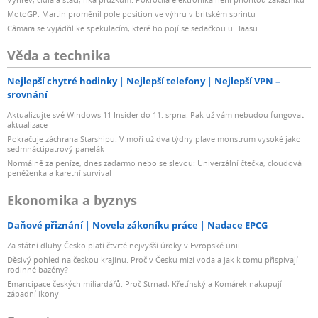
MotoGP: Martin proměnil pole position ve výhru v britském sprintu
Câmara se vyjádřil ke spekulacím, které ho pojí se sedačkou u Haasu
Věda a technika
Nejlepší chytré hodinky
Nejlepší telefony
Nejlepší VPN –
srovnání
Aktualizujte své Windows 11 Insider do 11. srpna. Pak už vám nebudou fungovat
aktualizace
Pokračuje záchrana Starshipu. V moři už dva týdny plave monstrum vysoké jako
sedmnáctipatrový panelák
Normálně za peníze, dnes zadarmo nebo se slevou: Univerzální čtečka, cloudová
peněženka a karetní survival
Ekonomika a byznys
Daňové přiznání
Novela zákoníku práce
Nadace EPCG
Za státní dluhy Česko platí čtvrté nejvyšší úroky v Evropské unii
Děsivý pohled na českou krajinu. Proč v Česku mizí voda a jak k tomu přispívají
rodinné bazény?
Emancipace českých miliardářů. Proč Strnad, Křetínský a Komárek nakupují
západní ikony