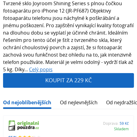
Tvrzené sklo Joyroom Shining Series s plnou čočkou
fotoaparátu pro iPhone 12 (JR-PF687) Objektivy
fotoaparátu telefonu jsou náchylné k poškrábání a
jinému poškození. Pro zajištění vynikající kvality fotografií
na dlouhou dobu se vyplatí je účinně chránit. Ideálním
řešením pro tento účel je štít z tvrzeného skla, který
ochrání choulostivý povrch a zajistí, že si fotoaparát
zachová svou funkčnost bez ohledu na to, jak intenzivně
telefon používáte. Materiál je velmi odolný - vydrží tlak až
5 kg. Díky...
Celý popis
KOUPIT ZA 229 KČ
Od nejoblíbenějších
Od nejlevnějších
Od nejdražší
Doprava:
59 Kč
Skladem