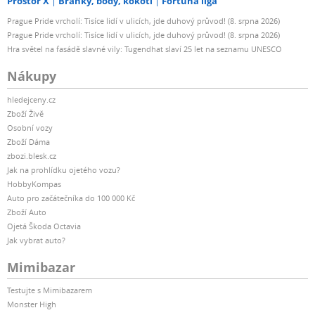
Prostor X
Branky, body, kokoti
Fortuna liga
Prague Pride vrcholí: Tisíce lidí v ulicích, jde duhový průvod! (8. srpna 2026)
Prague Pride vrcholí: Tisíce lidí v ulicích, jde duhový průvod! (8. srpna 2026)
Hra světel na fasádě slavné vily: Tugendhat slaví 25 let na seznamu UNESCO
Nákupy
hledejceny.cz
Zboží Živě
Osobní vozy
Zboží Dáma
zbozi.blesk.cz
Jak na prohlídku ojetého vozu?
HobbyKompas
Auto pro začátečníka do 100 000 Kč
Zboží Auto
Ojetá Škoda Octavia
Jak vybrat auto?
Mimibazar
Testujte s Mimibazarem
Monster High