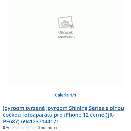
Galerie 1/1
Joyroom tvrzené Joyroom Shining Series s plnou
čočkou fotoaparátu pro iPhone 12 černé (JR-
PF687) 6941237144171
0 %
(0 hodnocení)