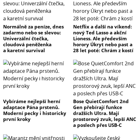
Normálně za peníze, dnes
Netflix a další na víkend:
zadarmo nebo se slevou:
nový Ted Lasso a akční
Univerzální čtečka,
Lioness. Ale především
cloudová peněženka
horory Úkryt nebo past a
a karetní survival
28 let poté: Chrám z kostí
Vybíráme nejlepší herní
Bose QuietComfort 2nd
adaptace Pána prstenů.
Gen přebírají funkce
Moderní pecky i historicky
dražších Ultra. Mají
první kroky
prostorový zvuk, lepší ANC
a poslech přes USB-C