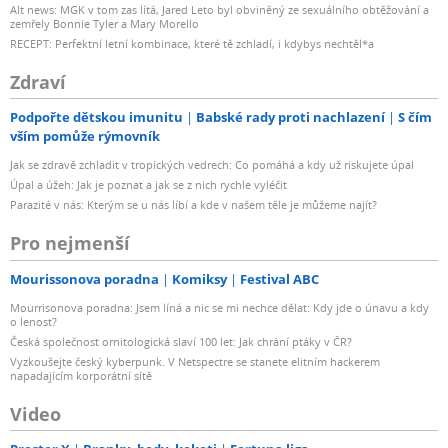
Alt news: MGK v tom zas lítá, Jared Leto byl obviněný ze sexuálního obtěžování a
zemřely Bonnie Tyler a Mary Morello
RECEPT: Perfektní letní kombinace, které tě zchladí, i kdybys nechtěl*a
Zdraví
Podpořte dětskou imunitu
Babské rady proti nachlazení
S čím
vším pomůže rýmovník
Jak se zdravě zchladit v tropických vedrech: Co pomáhá a kdy už riskujete úpal
Úpal a úžeh: Jak je poznat a jak se z nich rychle vyléčit
Parazité v nás: Kterým se u nás líbí a kde v našem těle je můžeme najít?
Pro nejmenší
Mourissonova poradna
Komiksy
Festival ABC
Mourrisonova poradna: Jsem líná a nic se mi nechce dělat: Kdy jde o únavu a kdy
o lenost?
Česká společnost ornitologická slaví 100 let: Jak chrání ptáky v ČR?
Vyzkoušejte český kyberpunk. V Netspectre se stanete elitním hackerem
napadajícím korporátní sítě
Video