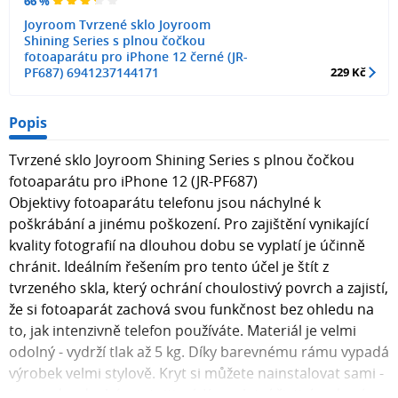
66 %
Joyroom Tvrzené sklo Joyroom
Shining Series s plnou čočkou
fotoaparátu pro iPhone 12 černé (JR-
PF687) 6941237144171
229 Kč
Popis
Tvrzené sklo Joyroom Shining Series s plnou čočkou
fotoaparátu pro iPhone 12 (JR-PF687)
Objektivy fotoaparátu telefonu jsou náchylné k
poškrábání a jinému poškození. Pro zajištění vynikající
kvality fotografií na dlouhou dobu se vyplatí je účinně
chránit. Ideálním řešením pro tento účel je štít z
tvrzeného skla, který ochrání choulostivý povrch a zajistí,
že si fotoaparát zachová svou funkčnost bez ohledu na
to, jak intenzivně telefon používáte. Materiál je velmi
odolný - vydrží tlak až 5 kg. Díky barevnému rámu vypadá
výrobek velmi stylově. Kryt si můžete nainstalovat sami -
je to jednoduché a intuitivní. Kompletní čisticí sada vám