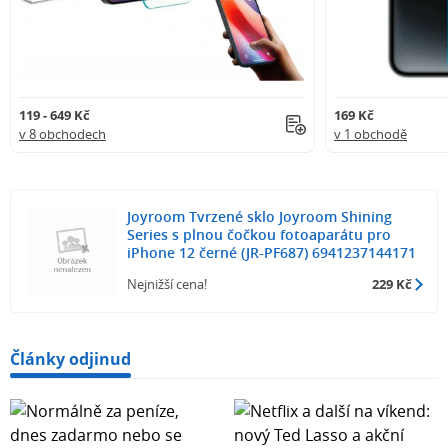
119 - 649 Kč
169 Kč
v 8 obchodech
v 1 obchodě
Joyroom Tvrzené sklo Joyroom Shining
Series s plnou čočkou fotoaparátu pro
iPhone 12 černé (JR-PF687) 6941237144171
Nejnižší cena!
229 Kč
Články odjinud