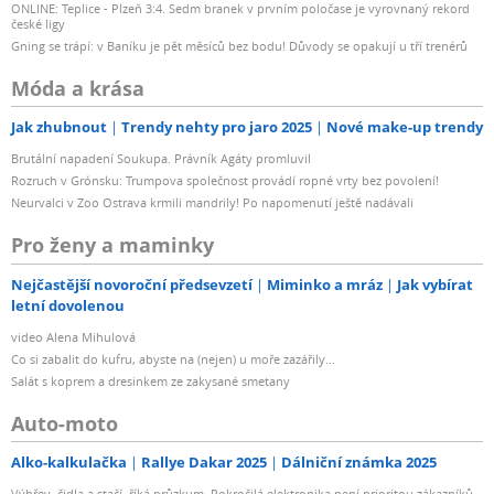
ONLINE: Teplice - Plzeň 3:4. Sedm branek v prvním poločase je vyrovnaný rekord
české ligy
Gning se trápí: v Baníku je pět měsíců bez bodu! Důvody se opakují u tří trenérů
Móda a krása
Jak zhubnout
Trendy nehty pro jaro 2025
Nové make-up trendy
Brutální napadení Soukupa. Právník Agáty promluvil
Rozruch v Grónsku: Trumpova společnost provádí ropné vrty bez povolení!
Neurvalci v Zoo Ostrava krmili mandrily! Po napomenutí ještě nadávali
Pro ženy a maminky
Nejčastější novoroční předsevzetí
Miminko a mráz
Jak vybírat
letní dovolenou
video Alena Mihulová
Co si zabalit do kufru, abyste na (nejen) u moře zazářily...
Salát s koprem a dresinkem ze zakysané smetany
Auto-moto
Alko-kalkulačka
Rallye Dakar 2025
Dálniční známka 2025
Výhřev, čidla a stačí, říká průzkum. Pokročilá elektronika není prioritou zákazníků