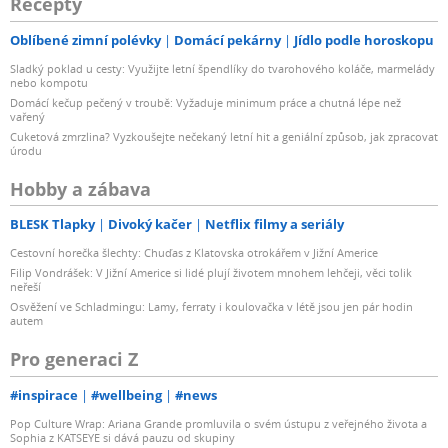
Recepty
Oblíbené zimní polévky
Domácí pekárny
Jídlo podle horoskopu
Sladký poklad u cesty: Využijte letní špendlíky do tvarohového koláče, marmelády
nebo kompotu
Domácí kečup pečený v troubě: Vyžaduje minimum práce a chutná lépe než
vařený
Cuketová zmrzlina? Vyzkoušejte nečekaný letní hit a geniální způsob, jak zpracovat
úrodu
Hobby a zábava
BLESK Tlapky
Divoký kačer
Netflix filmy a seriály
Cestovní horečka šlechty: Chuďas z Klatovska otrokářem v Jižní Americe
Filip Vondrášek: V Jižní Americe si lidé plují životem mnohem lehčeji, věci tolik
neřeší
Osvěžení ve Schladmingu: Lamy, ferraty i koulovačka v létě jsou jen pár hodin
autem
Pro generaci Z
#inspirace
#wellbeing
#news
Pop Culture Wrap: Ariana Grande promluvila o svém ústupu z veřejného života a
Sophia z KATSEYE si dává pauzu od skupiny