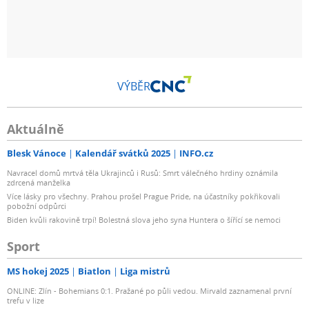
VÝBĚR
Aktuálně
Blesk Vánoce
Kalendář svátků 2025
INFO.cz
Navracel domů mrtvá těla Ukrajinců i Rusů: Smrt válečného hrdiny oznámila
zdrcená manželka
Více lásky pro všechny. Prahou prošel Prague Pride, na účastníky pokřikovali
pobožní odpůrci
Biden kvůli rakovině trpí! Bolestná slova jeho syna Huntera o šířící se nemoci
Sport
MS hokej 2025
Biatlon
Liga mistrů
ONLINE: Zlín - Bohemians 0:1. Pražané po půli vedou. Mirvald zaznamenal první
trefu v lize