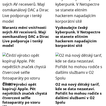
Marantz mění vnitřnosti
Vyzkoušejte český
svých AV receiverů. Mají
kyberpunk. V Netspectre
osmikanálový DAC a Dirac
se stanete elitním
Live podporuje i tenký
hackerem napadajícím
model
korporátní sítě
Čínští výrobci opět
O2 má nový dětský tarif,
kopírují Apple. Pět
kde se data nezastaví.
největších značek chystá
Pořídit ho mohou rodiče s
čtvercové selfie
dalšími službami v O2
fotoaparáty po vzoru
Spolu