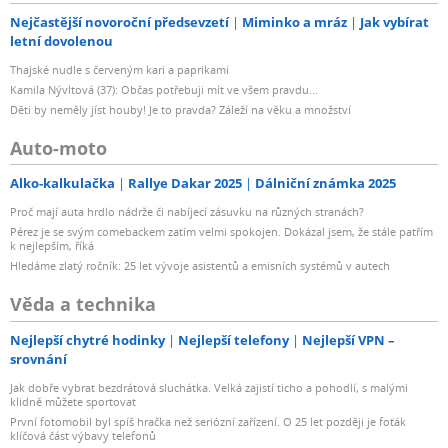
Nejčastější novoroční předsevzetí
Miminko a mráz
Jak vybírat
letní dovolenou
Thajské nudle s červeným kari a paprikami
Kamila Nývltová (37): Občas potřebuji mít ve všem pravdu...
Děti by neměly jíst houby! Je to pravda? Záleží na věku a množství
Auto-moto
Alko-kalkulačka
Rallye Dakar 2025
Dálniční známka 2025
Proč mají auta hrdlo nádrže či nabíjecí zásuvku na různých stranách?
Pérez je se svým comebackem zatím velmi spokojen. Dokázal jsem, že stále patřím
k nejlepším, říká
Hledáme zlatý ročník: 25 let vývoje asistentů a emisních systémů v autech
Věda a technika
Nejlepší chytré hodinky
Nejlepší telefony
Nejlepší VPN –
srovnání
Jak dobře vybrat bezdrátová sluchátka. Velká zajistí ticho a pohodlí, s malými
klidně můžete sportovat
První fotomobil byl spíš hračka než seriózní zařízení. O 25 let později je foťák
klíčová část výbavy telefonů