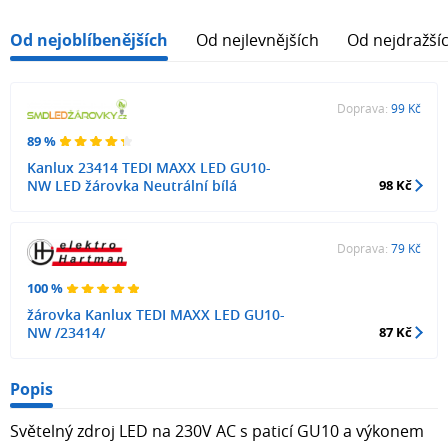
Od nejoblíbenějších
Od nejlevnějších
Od nejdražší
Doprava:
99 Kč
89 %
Kanlux 23414 TEDI MAXX LED GU10-
NW LED žárovka Neutrální bílá
98 Kč
Doprava:
79 Kč
100 %
žárovka Kanlux TEDI MAXX LED GU10-
NW /23414/
87 Kč
Popis
Světelný zdroj LED na 230V AC s paticí GU10 a výkonem