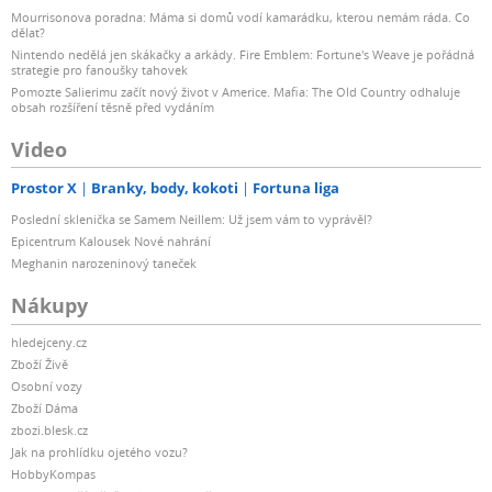
Mourrisonova poradna: Máma si domů vodí kamarádku, kterou nemám ráda. Co
dělat?
Nintendo nedělá jen skákačky a arkády. Fire Emblem: Fortune's Weave je pořádná
strategie pro fanoušky tahovek
Pomozte Salierimu začít nový život v Americe. Mafia: The Old Country odhaluje
obsah rozšíření těsně před vydáním
Video
Prostor X
Branky, body, kokoti
Fortuna liga
Poslední sklenička se Samem Neillem: Už jsem vám to vyprávěl?
Epicentrum Kalousek Nové nahrání
Meghanin narozeninový taneček
Nákupy
hledejceny.cz
Zboží Živě
Osobní vozy
Zboží Dáma
zbozi.blesk.cz
Jak na prohlídku ojetého vozu?
HobbyKompas