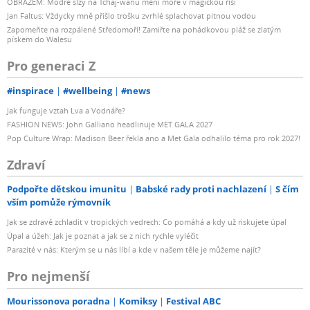
OBRAZEM: Modré slzy na Tchaj-wanu mění moře v magickou říši
Jan Faltus: Vždycky mně přišlo trošku zvrhlé splachovat pitnou vodou
Zapomeňte na rozpálené Středomoří! Zamiřte na pohádkovou pláž se zlatým
pískem do Walesu
Pro generaci Z
#inspirace
#wellbeing
#news
Jak funguje vztah Lva a Vodnáře?
FASHION NEWS: John Galliano headlinuje MET GALA 2027
Pop Culture Wrap: Madison Beer řekla ano a Met Gala odhalilo téma pro rok 2027!
Zdraví
Podpořte dětskou imunitu
Babské rady proti nachlazení
S čím
vším pomůže rýmovník
Jak se zdravě zchladit v tropických vedrech: Co pomáhá a kdy už riskujete úpal
Úpal a úžeh: Jak je poznat a jak se z nich rychle vyléčit
Parazité v nás: Kterým se u nás líbí a kde v našem těle je můžeme najít?
Pro nejmenší
Mourissonova poradna
Komiksy
Festival ABC