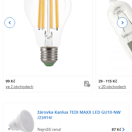
Previous
Next
99 Kč
29 - 115 Kč
ve 2 obchodech
v 20 obchodech
žárovka Kanlux TEDI MAXX LED GU10-NW
/23414/
Nejnižší cena!
87 Kč