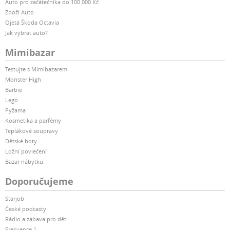
Auto pro začátečníka do 100 000 Kč
Zboží Auto
Ojetá Škoda Octavia
Jak vybrat auto?
Mimibazar
Testujte s Mimibazarem
Monster High
Barbie
Lego
Pyžama
Kosmetika a parfémy
Teplákové soupravy
Dětské boty
Ložní povlečení
Bazar nábytku
Doporučujeme
Starjob
České podcasty
Rádio a zábava pro děti
Frekvence 1