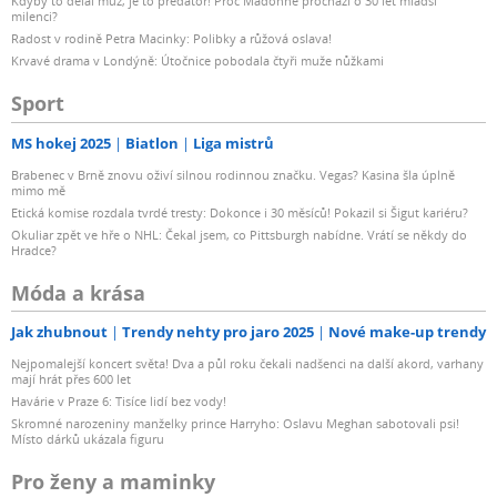
Kdyby to dělal muž, je to predátor! Proč Madonně prochází o 30 let mladší
milenci?
Radost v rodině Petra Macinky: Polibky a růžová oslava!
Krvavé drama v Londýně: Útočnice pobodala čtyři muže nůžkami
Sport
MS hokej 2025
Biatlon
Liga mistrů
Brabenec v Brně znovu oživí silnou rodinnou značku. Vegas? Kasina šla úplně
mimo mě
Etická komise rozdala tvrdé tresty: Dokonce i 30 měsíců! Pokazil si Šigut kariéru?
Okuliar zpět ve hře o NHL: Čekal jsem, co Pittsburgh nabídne. Vrátí se někdy do
Hradce?
Móda a krása
Jak zhubnout
Trendy nehty pro jaro 2025
Nové make-up trendy
Nejpomalejší koncert světa! Dva a půl roku čekali nadšenci na další akord, varhany
mají hrát přes 600 let
Havárie v Praze 6: Tisíce lidí bez vody!
Skromné narozeniny manželky prince Harryho: Oslavu Meghan sabotovali psi!
Místo dárků ukázala figuru
Pro ženy a maminky