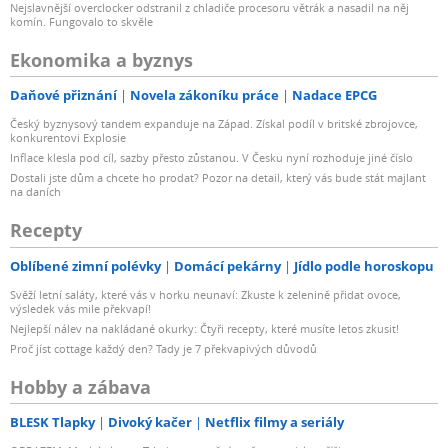
Nejslavnější overclocker odstranil z chladiče procesoru větrák a nasadil na něj
komín. Fungovalo to skvěle
Ekonomika a byznys
Daňové přiznání
Novela zákoníku práce
Nadace EPCG
Český byznysový tandem expanduje na Západ. Získal podíl v britské zbrojovce,
konkurentovi Explosie
Inflace klesla pod cíl, sazby přesto zůstanou. V Česku nyní rozhoduje jiné číslo
Dostali jste dům a chcete ho prodat? Pozor na detail, který vás bude stát majlant
na daních
Recepty
Oblíbené zimní polévky
Domácí pekárny
Jídlo podle horoskopu
Svěží letní saláty, které vás v horku neunaví: Zkuste k zelenině přidat ovoce,
výsledek vás mile překvapí!
Nejlepší nálev na nakládané okurky: Čtyři recepty, které musíte letos zkusit!
Proč jíst cottage každý den? Tady je 7 překvapivých důvodů
Hobby a zábava
BLESK Tlapky
Divoký kačer
Netflix filmy a seriály