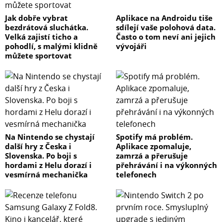
Jak dobře vybrat
Aplikace na Androidu tiše
bezdrátová sluchátka.
sdílejí vaše polohová data.
Velká zajistí ticho a
Často o tom neví ani jejich
pohodlí, s malými klidně
vývojáři
můžete sportovat
Na Nintendo se chystají
Spotify má problém.
další hry z Česka i
Aplikace zpomaluje,
Slovenska. Po boji s
zamrzá a přerušuje
hordami z Helu dorazí i
přehrávání i na výkonných
vesmírná mechanička
telefonech