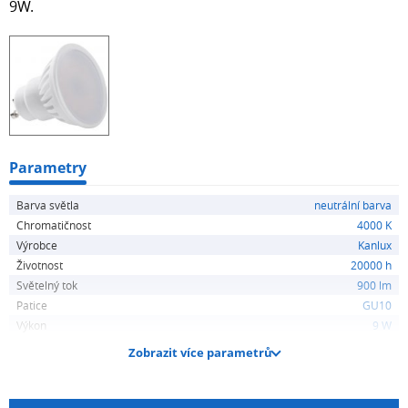
9W.
Parametry
Barva světla
neutrální barva
Chromatičnost
4000 K
Výrobce
Kanlux
Životnost
20000 h
Světelný tok
900 lm
Patice
GU10
Výkon
9 W
Zobrazit více parametrů