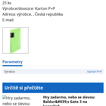
25 ks
Výrobce/dovozce: Karton P+P
Adresa: výrobce, , Česká republika
E-mail:
Parametry
Výrobce
Karton P+P
Určitě si přečtěte
Hry zadarmo, nebo se slevou:
Baldur&#039;s Gate 3 na
konzolích...