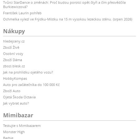
Tvůrci StarDance o změnách: Proč budou porotci opět čtyři a čím přesvědčila
Burkiewiczová?
František Laurin pohřeb
Ochmelka vylezl ve Frýdku-Místku na 15 m vysokou lezeckou stěnu. (srpen 2026)
Nákupy
hledejceny.cz
Zboží Živě
Osobní vozy
Zboží Dáma
zbozi.blesk.cz
Jak na prohlídku ojetého vozu?
HobbyKompas
Auto pro začátečníka do 100 000 Kč
Zboží Auto
Ojetá Škoda Octavia
Jak vybrat auto?
Mimibazar
Testujte s Mimibazarem
Monster High
Barbie