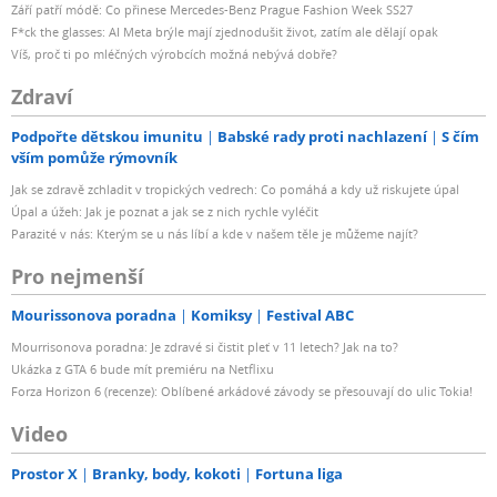
Září patří módě: Co přinese Mercedes-Benz Prague Fashion Week SS27
F*ck the glasses: AI Meta brýle mají zjednodušit život, zatím ale dělají opak
Víš, proč ti po mléčných výrobcích možná nebývá dobře?
Zdraví
Podpořte dětskou imunitu
Babské rady proti nachlazení
S čím
vším pomůže rýmovník
Jak se zdravě zchladit v tropických vedrech: Co pomáhá a kdy už riskujete úpal
Úpal a úžeh: Jak je poznat a jak se z nich rychle vyléčit
Parazité v nás: Kterým se u nás líbí a kde v našem těle je můžeme najít?
Pro nejmenší
Mourissonova poradna
Komiksy
Festival ABC
Mourrisonova poradna: Je zdravé si čistit pleť v 11 letech? Jak na to?
Ukázka z GTA 6 bude mít premiéru na Netflixu
Forza Horizon 6 (recenze): Oblíbené arkádové závody se přesouvají do ulic Tokia!
Video
Prostor X
Branky, body, kokoti
Fortuna liga