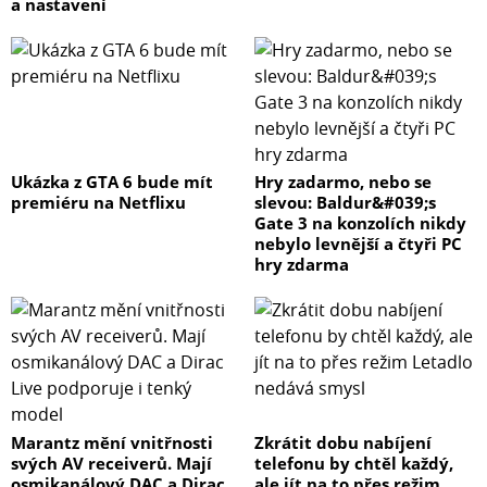
a nastavení
Ukázka z GTA 6 bude mít
Hry zadarmo, nebo se
premiéru na Netflixu
slevou: Baldur&#039;s
Gate 3 na konzolích nikdy
nebylo levnější a čtyři PC
hry zdarma
Marantz mění vnitřnosti
Zkrátit dobu nabíjení
svých AV receiverů. Mají
telefonu by chtěl každý,
osmikanálový DAC a Dirac
ale jít na to přes režim