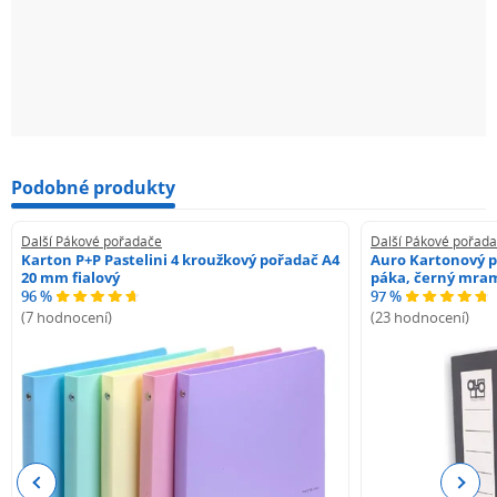
Podobné produkty
Další Pákové pořadače
Další Pákové pořad
Karton P+P Pastelini 4 kroužkový pořadač A4
Auro Kartonový p
20 mm fialový
páka, černý mra
96 %
97 %
(7 hodnocení)
(23 hodnocení)
Previous
Next