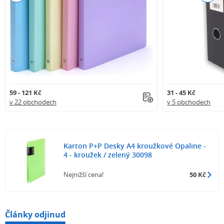
59 - 121 Kč
31 - 45 Kč
v 22 obchodech
v 5 obchodech
Karton P+P Desky A4 kroužkové Opaline -
4 - kroužek / zelený 30098
Nejnižší cena!
50 Kč
Články odjinud