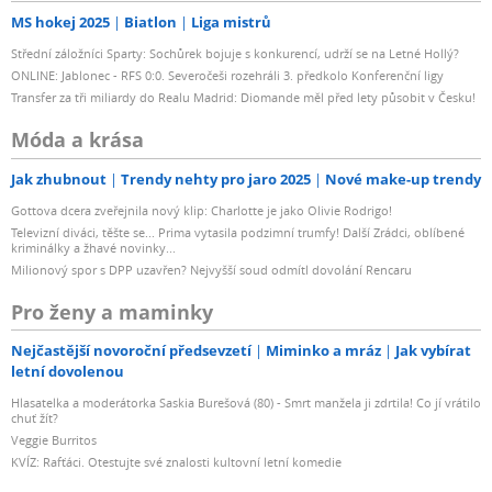
MS hokej 2025
Biatlon
Liga mistrů
Střední záložníci Sparty: Sochůrek bojuje s konkurencí, udrží se na Letné Hollý?
ONLINE: Jablonec - RFS 0:0. Severočeši rozehráli 3. předkolo Konferenční ligy
Transfer za tři miliardy do Realu Madrid: Diomande měl před lety působit v Česku!
Móda a krása
Jak zhubnout
Trendy nehty pro jaro 2025
Nové make-up trendy
Gottova dcera zveřejnila nový klip: Charlotte je jako Olivie Rodrigo!
Televizní diváci, těšte se... Prima vytasila podzimní trumfy! Další Zrádci, oblíbené
kriminálky a žhavé novinky...
Milionový spor s DPP uzavřen? Nejvyšší soud odmítl dovolání Rencaru
Pro ženy a maminky
Nejčastější novoroční předsevzetí
Miminko a mráz
Jak vybírat
letní dovolenou
Hlasatelka a moderátorka Saskia Burešová (80) - Smrt manžela ji zdrtila! Co jí vrátilo
chuť žít?
Veggie Burritos
KVÍZ: Rafťáci. Otestujte své znalosti kultovní letní komedie