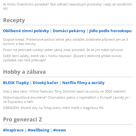
AI místo finančního poradce? Test odhalil neexistující produkty i rady ze sociálních
sítí
Recepty
Oblíbené zimní polévky
Domácí pekárny
Jídlo podle horoskopu
Oopsie bread: Proteinové pečivo lehké jako obláček zvládnete připravit jen ze 3
surovin a bez mouky
Pozor na jedovaté cukety! Jeden jasný znak prozradí, že se jim máte vyhnout
Svěží letní saláty, které vás v horku neunaví: Zkuste k zelenině přidat ovoce,
výsledek vás mile překvapí!
Hobby a zábava
BLESK Tlapky
Divoký kačer
Netflix filmy a seriály
Sraz v šest ráno. Vrchol festivalu Tóny Dolomit zazní za úsvitu ve 3000 metrech
Nízkorozpočtová dovolená? Chorvatsko jedno z nejdražších v Evropě! Levněji je i
ve Švýcarsku a Itálii
OBRAZEM: Modré slzy na Tchaj-wanu mění moře v magickou říši
Pro generaci Z
#inspirace
#wellbeing
#news