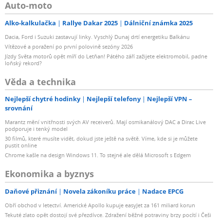
Auto-moto
Alko-kalkulačka
Rallye Dakar 2025
Dálniční známka 2025
Dacia, Ford i Suzuki zastavují linky. Vyschlý Dunaj drtí energetiku Balkánu
Vítězové a poražení po první polovině sezóny 2026
Jízdy Světa motorů opět míří do Letňan! Pátého září zažijete elektromobil, padne
loňský rekord?
Věda a technika
Nejlepší chytré hodinky
Nejlepší telefony
Nejlepší VPN –
srovnání
Marantz mění vnitřnosti svých AV receiverů. Mají osmikanálový DAC a Dirac Live
podporuje i tenký model
30 filmů, které musíte vidět, dokud jste ještě na světě. Víme, kde si je můžete
pustit online
Chrome kašle na design Windows 11. To stejné ale dělá Microsoft s Edgem
Ekonomika a byznys
Daňové přiznání
Novela zákoníku práce
Nadace EPCG
Obří obchod v letectví. Americké Apollo kupuje easyJet za 161 miliard korun
Tekuté zlato opět dostojí své přezdívce. Zdražení běžné potraviny brzy pocítí i Češi