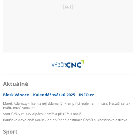
VÝBĚR
Aktuálně
Blesk Vánoce
Kalendář svátků 2025
INFO.cz
Marek Adamczyk: Jsem z něj zklamaný. Klempíř si hraje na ministra. Nestačí se tak
tvářit, musí zamakat
Smrt Češky (†14) v Alpách: Zemřela při túře s rodiči
Babišova dovolená: Kousek od oblíbené destinace Čechů a Onassisova ostrova
Sport