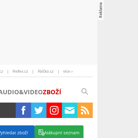
cz
Reflex.cz
Ábíčko.cz
více
AUDIO&VIDEO
ZBOŽÍ
Vyhledat zboží
Nákupní seznam