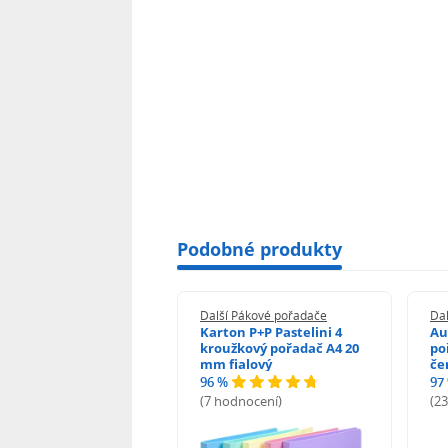
Podobné produkty
í Pákové pořadače
Další Pákové pořadače
Da
on P+P Pastelini
Karton P+P Pastelini 4
Au
žkový pořadač 2
kroužkový pořadač A4 20
po
žky A4 2 cm fialová
mm fialový
če
96 %
97
odnocení)
(7 hodnocení)
(2