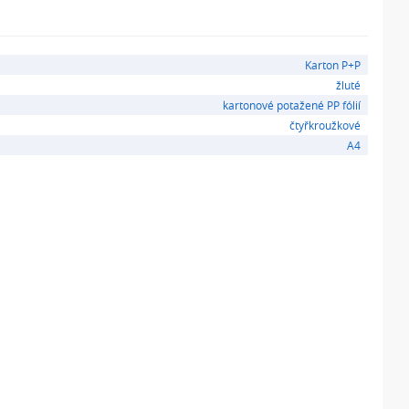
Karton P+P
žluté
kartonové potažené PP fólií
čtyřkroužkové
A4