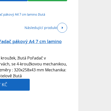
ač pákový A4 7 cm lamino žlutá
Následující produkt
ořadač pákový A4 7 cm lamino
 kroužek, žlutá Pořadač v
rvách, se 4-kroužkovou mechanikou,
změry : 320x258x43 mm Mechanika:
telově žlutá
7 KČ