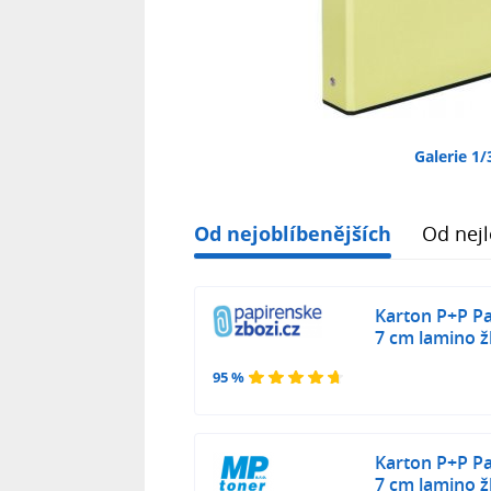
Galerie 1/
Od nejoblíbenějších
Od nejl
Karton P+P Pa
7 cm lamino ž
95 %
Karton P+P Pa
7 cm lamino ž