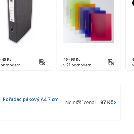
- 45 Kč
46 - 93 Kč
4
5 obchodech
v 21 obchodech
ni Pořadač pákový A4 7 cm
Nejnižší cena!
97 Kč