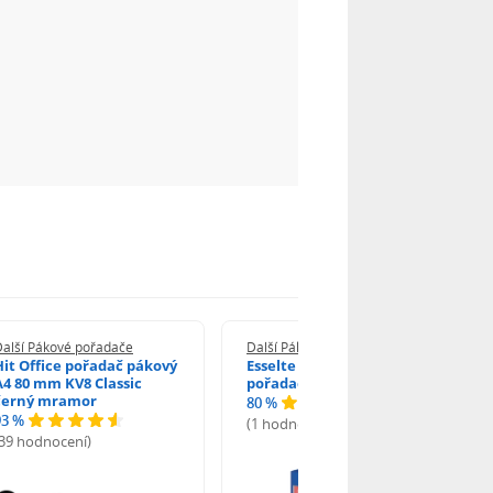
Další Pákové pořadače
Další Pákové pořadače
Hit Office pořadač pákový
Esselte Economy pákový
A4 80 mm KV8 Classic
pořadač A4 7,5 cm modrý
černý mramor
80 %
93 %
(1 hodnocení)
(39 hodnocení)