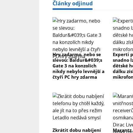
Články odjinud
Hry zadarmo, nebo se
Experti p
slevou: Baldur&#039;s
snadno l
Gate 3 na konzolích
dětské h
nikdy nebylo levnější a
dálku zís
čtyři PC hry zdarma
mikrofon
Zkrátit dobu nabíjení
Marantz