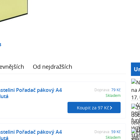
3
evnějších
Od nejdražších
Ur
stelini Pořadač pákový A4
Doprava:
79 Kč
lutá
Skladem
Koupit za 97 Kč
stelini Pořadač pákový A4
Doprava:
59 Kč
lutá
Skladem