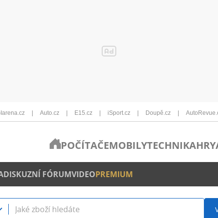
Iarena.cz
Auto.cz
E15.cz
iSport.cz
Doupě.cz
AutoRevue.
POČÍTAČE
MOBILY
TECHNIKA
HRY
A
DISKUZNÍ FÓRUM
VIDEO
PREMIUM