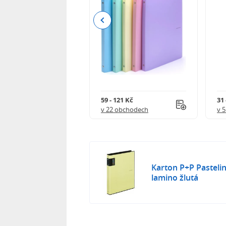
Previous
111 Kč
59 - 121 Kč
31 
 obchodech
v 22 obchodech
v 
Karton P+P Pasteli
lamino žlutá