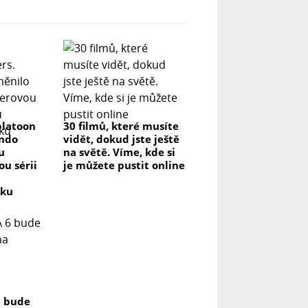
platoon
30 filmů, které musíte
endo
vidět, dokud jste ještě
u
na světě. Víme, kde si
u sérii
je můžete pustit online
vku
6 bude