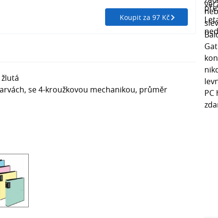
Koupit za 97 Kč
 žlutá
arvách, se 4-kroužkovou mechanikou, průměr