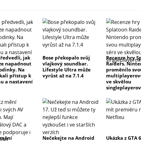
ředvedli, jak
Bose překopalo svůj
Recenze hry S
ze napadnout
vlajkový soundbar.
Raiders. Nint
odinky. Na
Lifestyle Ultra může
proměnilo svo
kali přístup k
vyrůst až na 7.1.4
multiplayerovo
u a nastavení
ve skvělou
singleplayero
 mění
Nečekejte na Android
Ukázka z GTA 