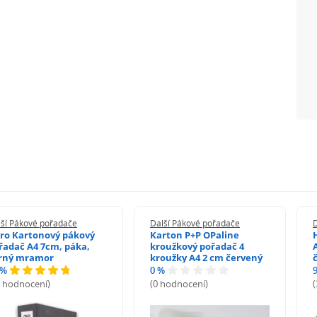
lší Pákové pořadače
Další Pákové pořadače
ro Kartonový pákový
Karton P+P OPaline
řadač A4 7cm, páka,
kroužkový pořadač 4
rný mramor
kroužky A4 2 cm červený
 %
0 %
3 hodnocení)
(0 hodnocení)