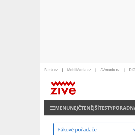
Blesk.cz
MobilMania.cz
AVmania.cz
DIG
MENU
NEJČTENĚJŠÍ
TESTY
PORADN
Pákové pořadače