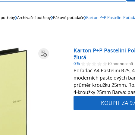
 potřeby
Archivační potřeby
Pákové pořadače
Karton P+P Pastelini Pořad
Karton P+P Pastelini P
žlutá
0 %
(0 hodnocení)
Pořadač A4 Pastelini R25, 4
moderních pastelových ba
průměr kroužku 25mm. Ro
4-kroužky 25mm Barva: pas
KOUPIT ZA 9