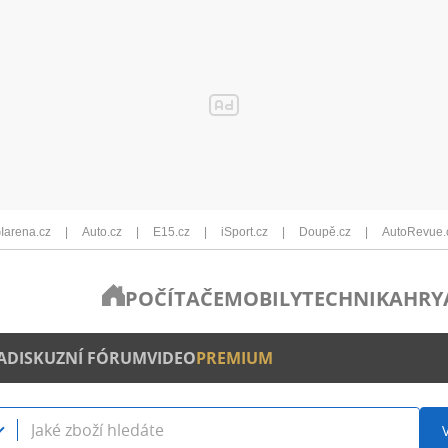
Iarena.cz
Auto.cz
E15.cz
iSport.cz
Doupě.cz
AutoRevue.
POČÍTAČE
MOBILY
TECHNIKA
HRY
A
DISKUZNÍ FÓRUM
VIDEO
PREMIUM