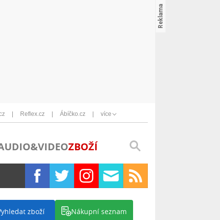
cz
Reflex.cz
Ábíčko.cz
více
AUDIO&VIDEO
ZBOŽÍ
Vyhledat zboží
Nákupní seznam