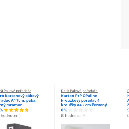
lší Pákové pořadače
Další Pákové pořadače
ro Kartonový pákový
Karton P+P OPaline
řadač A4 7cm, páka,
kroužkový pořadač 4
rný mramor
kroužky A4 2 cm červený
 %
0 %
3 hodnocení)
(0 hodnocení)