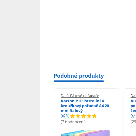
Podobné produkty
í Pákové pořadače
Další Pákové pořadače
Da
on P+P Pastelini
Karton P+P Pastelini 4
Au
žkový pořadač 2
kroužkový pořadač A4 20
po
žky A4 2 cm fialová
mm fialový
če
96 %
97
odnocení)
(7 hodnocení)
(2