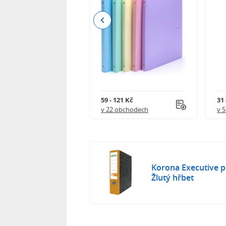
Previous
111 Kč
59 - 121 Kč
31 
 obchodech
v 22 obchodech
v 
Korona Executive 
Žlutý hřbet