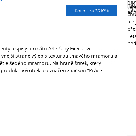
Koupit za 36 Kč
nty a spisy formátu A4 z řady Executive.
vnější straně výlep s texturou tmavého mramoru a
světle šedého mramoru. Na hraně štítek, který
 produkt. Výrobek je označen značkou "Práce