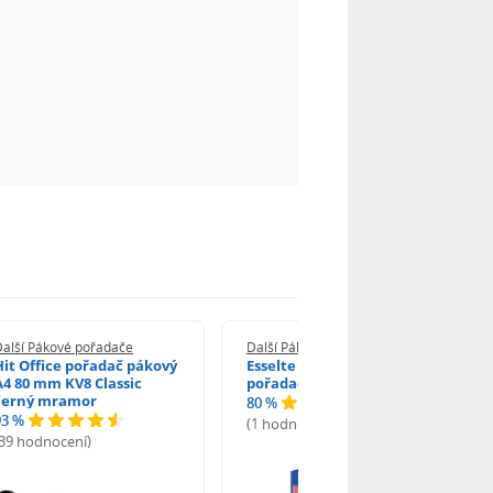
Další Pákové pořadače
Další Pákové pořadače
Hit Office pořadač pákový
Esselte Economy pákový
A4 80 mm KV8 Classic
pořadač A4 7,5 cm modrý
černý mramor
80 %
93 %
(1 hodnocení)
(39 hodnocení)