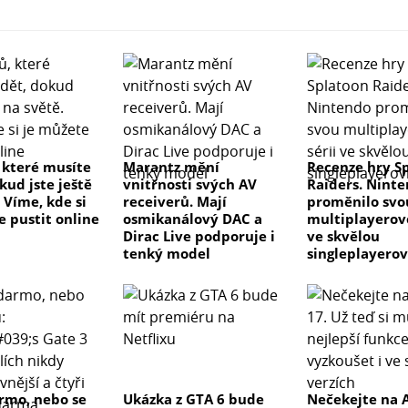
, které musíte
Marantz mění
Recenze hry S
kud jste ještě
vnitřnosti svých AV
Raiders. Nint
 Víme, kde si
receiverů. Mají
proměnilo svo
e pustit online
osmikanálový DAC a
multiplayerovo
Dirac Live podporuje i
ve skvělou
tenký model
singleplayero
rmo, nebo se
Ukázka z GTA 6 bude
Nečekejte na 