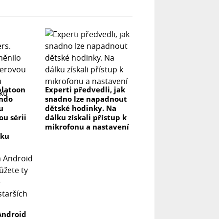
platoon
Experti předvedli, jak
endo
snadno lze napadnout
u
dětské hodinky. Na
u sérii
dálku získali přístup k
mikrofonu a nastavení
vku
Android