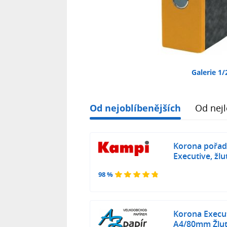
Galerie 1/
Od nejoblíbenějších
Od nejl
Korona pořad
Executive, žlu
98 %
Korona Execu
A4/80mm Žlut