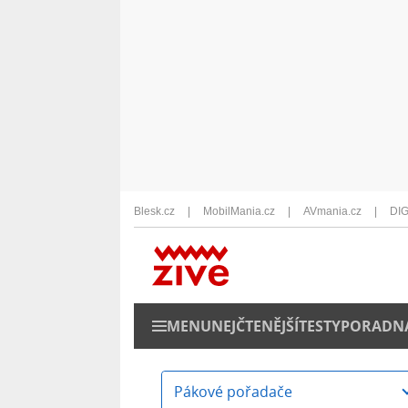
Blesk.cz
MobilMania.cz
AVmania.cz
DIG
MENU
NEJČTENĚJŠÍ
TESTY
PORADN
Pákové pořadače