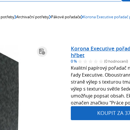
 potřeby
Archivační potřeby
Pákové pořadače
Korona Executive pořadač 
Korona Executive pořa
hřbet
0 %
(0 hodnocení)
Kvalitní papírový pořadač 
řady Executive. Oboustran
straně výlep s texturou t
výlep s texturou světle še
umožňuje popsat obsah. Ek
označen značkou "Práce po
KOUPIT ZA 3