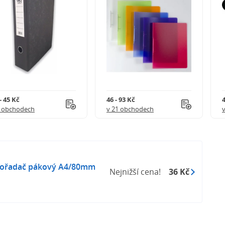
- 45 Kč
46 - 93 Kč
4
5 obchodech
v 21 obchodech
pořadač pákový A4/80mm
Nejnižší cena!
36 Kč