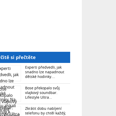
čitě si přečtěte
Experti předvedli, jak
snadno lze napadnout
dětské hodinky....
Bose překopalo svůj
vlajkový soundbar.
Lifestyle Ultra...
Zkrátit dobu nabíjení
telefonu by chtěl každý,