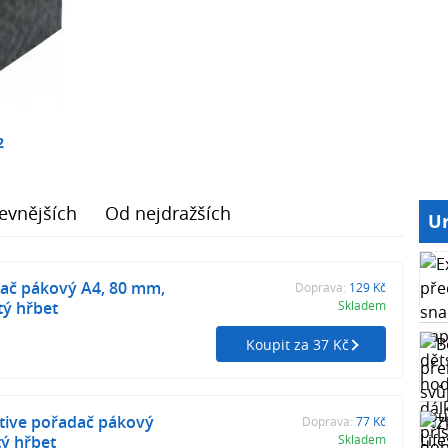
2
evnějších
Od nejdražších
Ur
ač pákový A4, 80 mm,
Doprava:
129 Kč
tý hřbet
Skladem
Koupit za 37 Kč
tive pořadač pákový
Doprava:
77 Kč
ý hřbet
Skladem