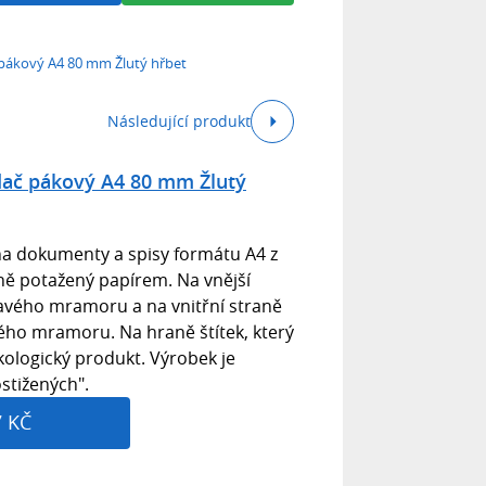
pákový A4 80 mm Žlutý hřbet
Následující produkt
dač pákový A4 80 mm Žlutý
na dokumenty a spisy formátu A4 z
ně potažený papírem. Na vnější
mavého mramoru a na vnitřní straně
dého mramoru. Na hraně štítek, který
ologický produkt. Výrobek je
stižených".
7 KČ