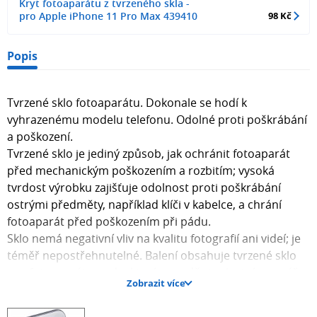
Kryt fotoaparátu z tvrzeného skla -
pro Apple iPhone 11 Pro Max 439410
98 Kč
Popis
Tvrzené sklo fotoaparátu. Dokonale se hodí k
vyhrazenému modelu telefonu. Odolné proti poškrábání
a poškození.
Tvrzené sklo je jediný způsob, jak ochránit fotoaparát
před mechanickým poškozením a rozbitím; vysoká
tvrdost výrobku zajišťuje odolnost proti poškrábání
ostrými předměty, například klíči v kabelce, a chrání
fotoaparát před poškozením při pádu.
Sklo nemá negativní vliv na kvalitu fotografií ani videí; je
téměř nepostřehnutelné. Balení obsahuje tvrzené sklo
pro fotoaparát a sadu, která usnadňuje vlastní montáž.
Zobrazit více