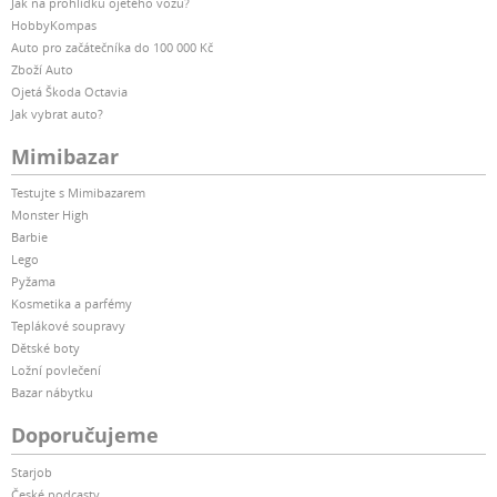
Jak na prohlídku ojetého vozu?
HobbyKompas
Auto pro začátečníka do 100 000 Kč
Zboží Auto
Ojetá Škoda Octavia
Jak vybrat auto?
Mimibazar
Testujte s Mimibazarem
Monster High
Barbie
Lego
Pyžama
Kosmetika a parfémy
Teplákové soupravy
Dětské boty
Ložní povlečení
Bazar nábytku
Doporučujeme
Starjob
České podcasty