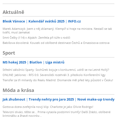
Aktuálně
Blesk Vánoce
Kalendář svátků 2025
INFO.cz
Marek Adamczyk: Jsem z něj zklamaný. Klempíř si hraje na ministra. Nestačí se tak
tvářit, musí zamakat
Smrt Češky (†14) v Alpách: Zemřela při túře s rodiči
Babišova dovolená: Kousek od oblíbené destinace Čechů a Onassisova ostrova
Sport
MS hokej 2025
Biatlon
Liga mistrů
Střední záložníci Sparty: Sochůrek bojuje s konkurencí, udrží se na Letné Hollý?
ONLINE: Jablonec - RFS 0:0. Severočeši rozehráli 3. předkolo Konferenční ligy
Transfer za tři miliardy do Realu Madrid: Diomande měl před lety působit v Česku!
Móda a krása
Jak zhubnout
Trendy nehty pro jaro 2025
Nové make-up trendy
Gottova dcera zveřejnila nový klip: Charlotte je jako Olivie Rodrigo!
Televizní diváci, těšte se... Prima vytasila podzimní trumfy! Další Zrádci, oblíbené
kriminálky a žhavé novinky...