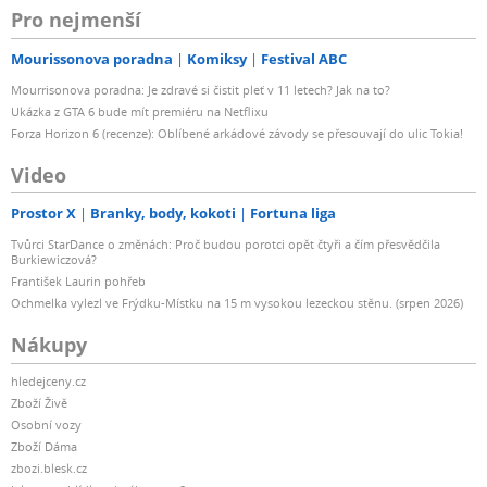
Pro nejmenší
Mourissonova poradna
Komiksy
Festival ABC
Mourrisonova poradna: Je zdravé si čistit pleť v 11 letech? Jak na to?
Ukázka z GTA 6 bude mít premiéru na Netflixu
Forza Horizon 6 (recenze): Oblíbené arkádové závody se přesouvají do ulic Tokia!
Video
Prostor X
Branky, body, kokoti
Fortuna liga
Tvůrci StarDance o změnách: Proč budou porotci opět čtyři a čím přesvědčila
Burkiewiczová?
František Laurin pohřeb
Ochmelka vylezl ve Frýdku-Místku na 15 m vysokou lezeckou stěnu. (srpen 2026)
Nákupy
hledejceny.cz
Zboží Živě
Osobní vozy
Zboží Dáma
zbozi.blesk.cz