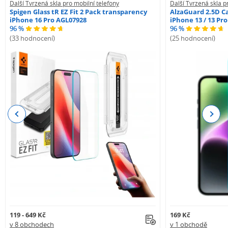
Další Tvrzená skla pro mobilní telefony
Další Tvrzená skla p
Spigen Glass tR EZ Fit 2 Pack transparency
AlzaGuard 2.5D Ca
iPhone 16 Pro AGL07928
iPhone 13 / 13 Pr
96 %
96 %
(33 hodnocení)
(25 hodnocení)
Previous
Next
119 - 649 Kč
169 Kč
v 8 obchodech
v 1 obchodě