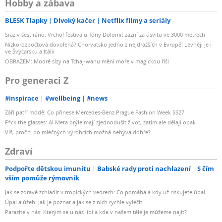
Hobby a zábava
BLESK Tlapky
Divoký kačer
Netflix filmy a seriály
Sraz v šest ráno. Vrchol festivalu Tóny Dolomit zazní za úsvitu ve 3000 metrech
Nízkorozpočtová dovolená? Chorvatsko jedno z nejdražších v Evropě! Levněji je i
ve Švýcarsku a Itálii
OBRAZEM: Modré slzy na Tchaj-wanu mění moře v magickou říši
Pro generaci Z
#inspirace
#wellbeing
#news
Září patří módě: Co přinese Mercedes-Benz Prague Fashion Week SS27
F*ck the glasses: AI Meta brýle mají zjednodušit život, zatím ale dělají opak
Víš, proč ti po mléčných výrobcích možná nebývá dobře?
Zdraví
Podpořte dětskou imunitu
Babské rady proti nachlazení
S čím
vším pomůže rýmovník
Jak se zdravě zchladit v tropických vedrech: Co pomáhá a kdy už riskujete úpal
Úpal a úžeh: Jak je poznat a jak se z nich rychle vyléčit
Parazité v nás: Kterým se u nás líbí a kde v našem těle je můžeme najít?