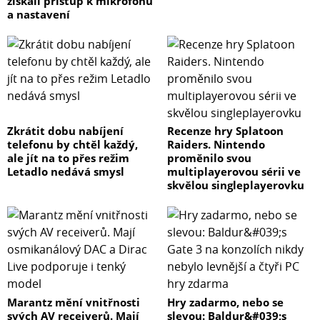
získali přístup k mikrofonu
a nastavení
Zkrátit dobu nabíjení
Recenze hry Splatoon
telefonu by chtěl každý,
Raiders. Nintendo
ale jít na to přes režim
proměnilo svou
Letadlo nedává smysl
multiplayerovou sérii ve
skvělou singleplayerovku
Marantz mění vnitřnosti
Hry zadarmo, nebo se
svých AV receiverů. Mají
slevou: Baldur&#039;s