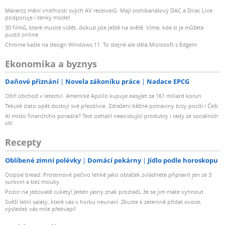
Marantz mění vnitřnosti svých AV receiverů. Mají osmikanálový DAC a Dirac Live
podporuje i tenký model
30 filmů, které musíte vidět, dokud jste ještě na světě. Víme, kde si je můžete
pustit online
Chrome kašle na design Windows 11. To stejné ale dělá Microsoft s Edgem
Ekonomika a byznys
Daňové přiznání
Novela zákoníku práce
Nadace EPCG
Obří obchod v letectví. Americké Apollo kupuje easyJet za 161 miliard korun
Tekuté zlato opět dostojí své přezdívce. Zdražení běžné potraviny brzy pocítí i Češi
AI místo finančního poradce? Test odhalil neexistující produkty i rady ze sociálních
sítí
Recepty
Oblíbené zimní polévky
Domácí pekárny
Jídlo podle horoskopu
Oopsie bread: Proteinové pečivo lehké jako obláček zvládnete připravit jen ze 3
surovin a bez mouky
Pozor na jedovaté cukety! Jeden jasný znak prozradí, že se jim máte vyhnout
Svěží letní saláty, které vás v horku neunaví: Zkuste k zelenině přidat ovoce,
výsledek vás mile překvapí!