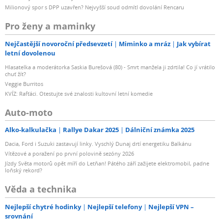
Milionový spor s DPP uzavřen? Nejvyšší soud odmítl dovolání Rencaru
Pro ženy a maminky
Nejčastější novoroční předsevzetí
Miminko a mráz
Jak vybírat
letní dovolenou
Hlasatelka a moderátorka Saskia Burešová (80) - Smrt manžela ji zdrtila! Co jí vrátilo
chuť žít?
Veggie Burritos
KVÍZ: Rafťáci. Otestujte své znalosti kultovní letní komedie
Auto-moto
Alko-kalkulačka
Rallye Dakar 2025
Dálniční známka 2025
Dacia, Ford i Suzuki zastavují linky. Vyschlý Dunaj drtí energetiku Balkánu
Vítězové a poražení po první polovině sezóny 2026
Jízdy Světa motorů opět míří do Letňan! Pátého září zažijete elektromobil, padne
loňský rekord?
Věda a technika
Nejlepší chytré hodinky
Nejlepší telefony
Nejlepší VPN –
srovnání