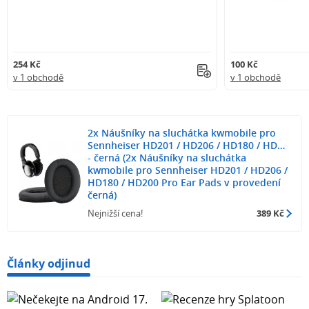
254 Kč
100 Kč
v 1 obchodě
v 1 obchodě
2x Náušníky na sluchátka kwmobile pro
Sennheiser HD201 / HD206 / HD180 / HD…
- černá (2x Náušníky na sluchátka
kwmobile pro Sennheiser HD201 / HD206 /
HD180 / HD200 Pro Ear Pads v provedení
černá)
Nejnižší cena!
389 Kč
Články odjinud