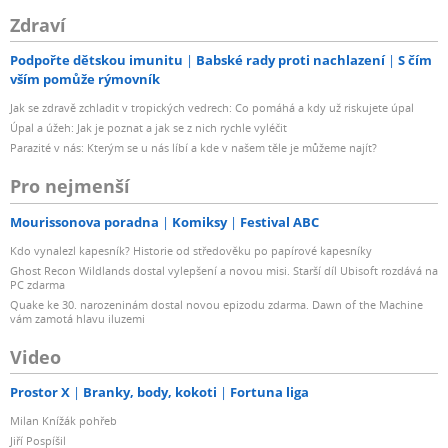
Zdraví
Podpořte dětskou imunitu
Babské rady proti nachlazení
S čím
vším pomůže rýmovník
Jak se zdravě zchladit v tropických vedrech: Co pomáhá a kdy už riskujete úpal
Úpal a úžeh: Jak je poznat a jak se z nich rychle vyléčit
Parazité v nás: Kterým se u nás líbí a kde v našem těle je můžeme najít?
Pro nejmenší
Mourissonova poradna
Komiksy
Festival ABC
Kdo vynalezl kapesník? Historie od středověku po papírové kapesníky
Ghost Recon Wildlands dostal vylepšení a novou misi. Starší díl Ubisoft rozdává na
PC zdarma
Quake ke 30. narozeninám dostal novou epizodu zdarma. Dawn of the Machine
vám zamotá hlavu iluzemi
Video
Prostor X
Branky, body, kokoti
Fortuna liga
Milan Knížák pohřeb
Jiří Pospíšil