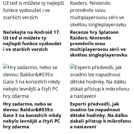
Nečekejte na Android 17.
Recenze hry Splatoon
Už teď si můžete ty
Raiders. Nintendo
nejlepší funkce vyzkoušet
proměnilo svou
i ve starších verzích
multiplayerovou sérii ve
skvělou singleplayerovku
Hry zadarmo, nebo se
Experti předvedli, jak
slevou: Baldur&#039;s
snadno lze napadnout
Gate 3 na konzolích nikdy
dětské hodinky. Na dálku
nebylo levnější a čtyři PC
získali přístup k mikrofonu
hry zdarma
a nastavení