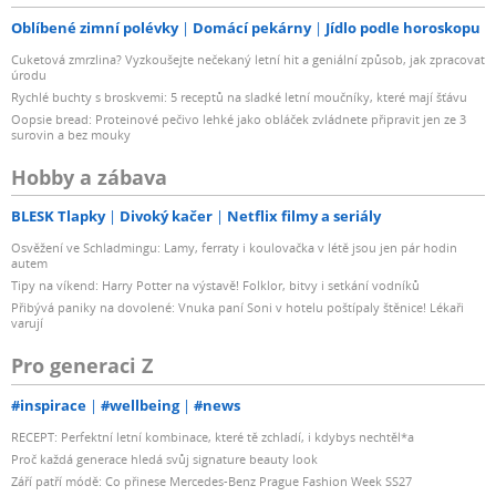
Oblíbené zimní polévky
Domácí pekárny
Jídlo podle horoskopu
Cuketová zmrzlina? Vyzkoušejte nečekaný letní hit a geniální způsob, jak zpracovat
úrodu
Rychlé buchty s broskvemi: 5 receptů na sladké letní moučníky, které mají šťávu
Oopsie bread: Proteinové pečivo lehké jako obláček zvládnete připravit jen ze 3
surovin a bez mouky
Hobby a zábava
BLESK Tlapky
Divoký kačer
Netflix filmy a seriály
Osvěžení ve Schladmingu: Lamy, ferraty i koulovačka v létě jsou jen pár hodin
autem
Tipy na víkend: Harry Potter na výstavě! Folklor, bitvy i setkání vodníků
Přibývá paniky na dovolené: Vnuka paní Soni v hotelu poštípaly štěnice! Lékaři
varují
Pro generaci Z
#inspirace
#wellbeing
#news
RECEPT: Perfektní letní kombinace, které tě zchladí, i kdybys nechtěl*a
Proč každá generace hledá svůj signature beauty look
Září patří módě: Co přinese Mercedes-Benz Prague Fashion Week SS27