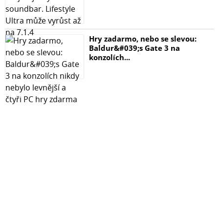
Typ produktu: Náušníky na sluchátka
Značka / model / řada: Sennheiser HD201 / HD206 /
HD180 / HD200 Pro Ear Pads
Hry zadarmo, nebo se slevou:
Kompatibilita: Sennheiser HD201 / HD206 / HD180 /
Baldur&#039;s Gate 3 na
konzolích...
HD200 Pro Ear Pads
Materiál: neuvedeno
Barva / motiv: černá
Vlastnosti: praktické každodenní použití
Otázky a odpovědi
Je produkt kompatibilní s Sennheiser HD201 / HD206 /
HD180 / HD200 Pro Ear Pads?
Ano, produkt je určený pro Sennheiser HD201 / HD206 /
HD180 / HD200 Pro Ear Pads.
Jaké má provedení?
Barva nebo motiv: černá.
Z jakého je materiálu?
Materiál: neuvedeno.