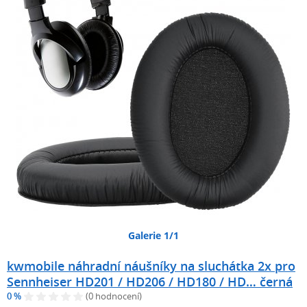
Galerie 1/1
kwmobile náhradní náušníky na sluchátka 2x pro
Sennheiser HD201 / HD206 / HD180 / HD… černá
0 %
(0 hodnocení)