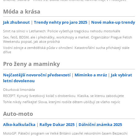
Móda a krása
Jak zhubnout
Trendy nehty pro jaro 2025
Nové make-up trendy
Smrt na silnici v Letňanech: Policie vyšetřuje tragickou nehodu motorkáře
Sex, fetiš, BDSM, ale i přednášky, workshopy a market. Organizátor Prague Fetish
Weekendu popsal, jak akce probíhá
Vodní zdroje a zemědělská půda v ohrožení: Katastrofální sucha přicházejí stále
dříve
Pro ženy a maminky
Nejčastější novoroční předsevzetí
Miminko a mráz
Jak vybírat
letní dovolenou
Okurková limonáda
RECEPT: Kynutý švestkový koláč s drobenkou. Klasika, se kterou zabodujete
Tohle nikdy neříkejte! Slova, kterými rodiče dětem ubližují ze všeho nejvíc
Auto-moto
Alko-kalkulačka
Rallye Dakar 2025
Dálniční známka 2025
MotoGP: Páteční program ve Velké Británii uzavřel rekordním časem Bezzecchi