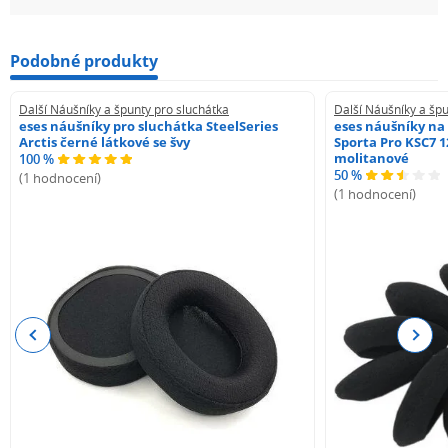
Podobné produkty
Další Náušníky a špunty pro sluchátka
Další Náušníky a špu
eses náušníky pro sluchátka SteelSeries
eses náušníky na
Arctis černé látkové se švy
Sporta Pro KSC7 1
molitanové
100 %
50 %
(1 hodnocení)
(1 hodnocení)
Previous
Next