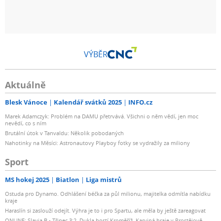
VÝBĚR
Aktuálně
Blesk Vánoce
Kalendář svátků 2025
INFO.cz
Marek Adamczyk: Problém na DAMU přetrvává. Všichni o něm vědí, jen moc
nevědí, co s ním
Brutální útok v Tanvaldu: Několik pobodaných
Nahotinky na Měsíci: Astronautovy Playboy fotky se vydražily za miliony
Sport
MS hokej 2025
Biatlon
Liga mistrů
Ostuda pro Dynamo. Odhlášení béčka za půl milionu, majitelka odmítla nabídku
kraje
Haraslín si zaslouží odejít. Výhra je to i pro Spartu, ale měla by ještě zareagovat
ONLINE: Slavia B - Třinec 3:2. Dukla hostí Kroměříž, Karviná hraje v Prostějově