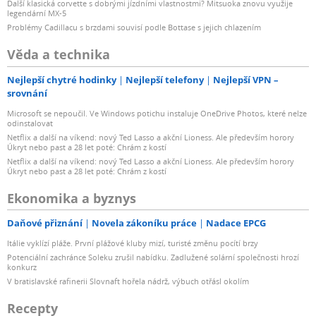
Další klasická corvette s dobrými jízdními vlastnostmi? Mitsuoka znovu využije
legendární MX-5
Problémy Cadillacu s brzdami souvisí podle Bottase s jejich chlazením
Věda a technika
Nejlepší chytré hodinky
Nejlepší telefony
Nejlepší VPN –
srovnání
Microsoft se nepoučil. Ve Windows potichu instaluje OneDrive Photos, které nelze
odinstalovat
Netflix a další na víkend: nový Ted Lasso a akční Lioness. Ale především horory
Úkryt nebo past a 28 let poté: Chrám z kostí
Netflix a další na víkend: nový Ted Lasso a akční Lioness. Ale především horory
Úkryt nebo past a 28 let poté: Chrám z kostí
Ekonomika a byznys
Daňové přiznání
Novela zákoníku práce
Nadace EPCG
Itálie vyklízí pláže. První plážové kluby mizí, turisté změnu pocítí brzy
Potenciální zachránce Soleku zrušil nabídku. Zadlužené solární společnosti hrozí
konkurz
V bratislavské rafinerii Slovnaft hořela nádrž, výbuch otřásl okolím
Recepty