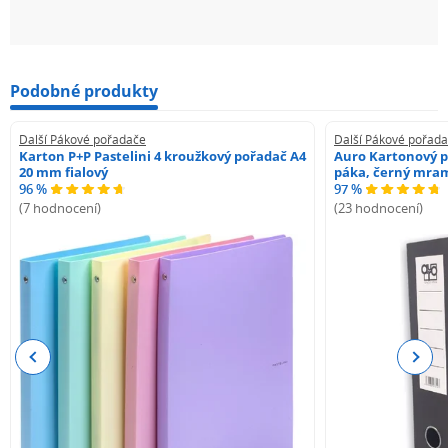
Podobné produkty
Další Pákové pořadače
Další Pákové pořad
Karton P+P Pastelini 4 kroužkový pořadač A4
Auro Kartonový p
20 mm fialový
páka, černý mra
96 %
97 %
(7 hodnocení)
(23 hodnocení)
Previous
Next