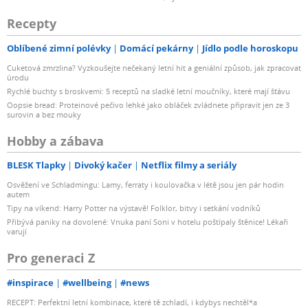
Recepty
Oblíbené zimní polévky
Domácí pekárny
Jídlo podle horoskopu
Cuketová zmrzlina? Vyzkoušejte nečekaný letní hit a geniální způsob, jak zpracovat
úrodu
Rychlé buchty s broskvemi: 5 receptů na sladké letní moučníky, které mají šťávu
Oopsie bread: Proteinové pečivo lehké jako obláček zvládnete připravit jen ze 3
surovin a bez mouky
Hobby a zábava
BLESK Tlapky
Divoký kačer
Netflix filmy a seriály
Osvěžení ve Schladmingu: Lamy, ferraty i koulovačka v létě jsou jen pár hodin
autem
Tipy na víkend: Harry Potter na výstavě! Folklor, bitvy i setkání vodníků
Přibývá paniky na dovolené: Vnuka paní Soni v hotelu poštípaly štěnice! Lékaři
varují
Pro generaci Z
#inspirace
#wellbeing
#news
RECEPT: Perfektní letní kombinace, které tě zchladí, i kdybys nechtěl*a