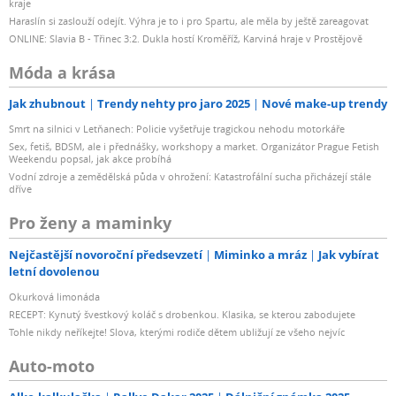
kraje
Haraslín si zaslouží odejít. Výhra je to i pro Spartu, ale měla by ještě zareagovat
ONLINE: Slavia B - Třinec 3:2. Dukla hostí Kroměříž, Karviná hraje v Prostějově
Móda a krása
Jak zhubnout
Trendy nehty pro jaro 2025
Nové make-up trendy
Smrt na silnici v Letňanech: Policie vyšetřuje tragickou nehodu motorkáře
Sex, fetiš, BDSM, ale i přednášky, workshopy a market. Organizátor Prague Fetish
Weekendu popsal, jak akce probíhá
Vodní zdroje a zemědělská půda v ohrožení: Katastrofální sucha přicházejí stále
dříve
Pro ženy a maminky
Nejčastější novoroční předsevzetí
Miminko a mráz
Jak vybírat
letní dovolenou
Okurková limonáda
RECEPT: Kynutý švestkový koláč s drobenkou. Klasika, se kterou zabodujete
Tohle nikdy neříkejte! Slova, kterými rodiče dětem ubližují ze všeho nejvíc
Auto-moto