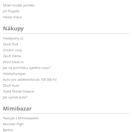
Milan Knížák pohřeb
Jiří Pospíšil
Václav Klaus
Nákupy
hledejceny.cz
Zboží Živě
Osobní vozy
Zboží Dáma
zbozi.blesk.cz
Jak na prohlídku ojetého vozu?
HobbyKompas
Auto pro začátečníka do 100 000 Kč
Zboží Auto
Ojetá Škoda Octavia
Jak vybrat auto?
Mimibazar
Testujte s Mimibazarem
Monster High
Barbie