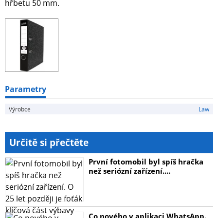
hřbetu 50 mm.
Parametry
Výrobce
Law
Určitě si přečtěte
První fotomobil byl spíš hračka
než seriózní zařízení....
Co nového v aplikaci WhatsApp.