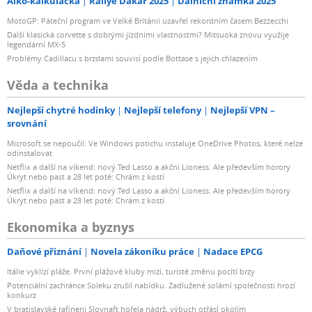
Alko-kalkulačka
Rallye Dakar 2025
Dálniční známka 2025
MotoGP: Páteční program ve Velké Británii uzavřel rekordním časem Bezzecchi
Další klasická corvette s dobrými jízdními vlastnostmi? Mitsuoka znovu využije
legendární MX-5
Problémy Cadillacu s brzdami souvisí podle Bottase s jejich chlazením
Věda a technika
Nejlepší chytré hodinky
Nejlepší telefony
Nejlepší VPN –
srovnání
Microsoft se nepoučil. Ve Windows potichu instaluje OneDrive Photos, které nelze
odinstalovat
Netflix a další na víkend: nový Ted Lasso a akční Lioness. Ale především horory
Úkryt nebo past a 28 let poté: Chrám z kostí
Netflix a další na víkend: nový Ted Lasso a akční Lioness. Ale především horory
Úkryt nebo past a 28 let poté: Chrám z kostí
Ekonomika a byznys
Daňové přiznání
Novela zákoníku práce
Nadace EPCG
Itálie vyklízí pláže. První plážové kluby mizí, turisté změnu pocítí brzy
Potenciální zachránce Soleku zrušil nabídku. Zadlužené solární společnosti hrozí
konkurz
V bratislavské rafinerii Slovnaft hořela nádrž, výbuch otřásl okolím