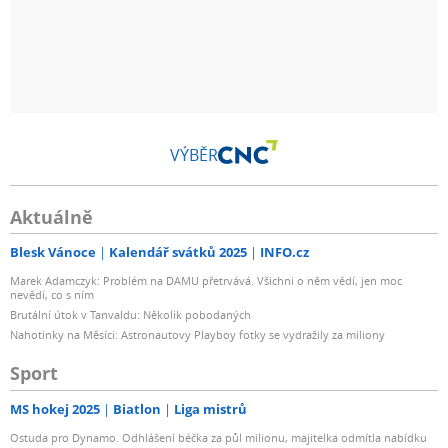
VÝBĚR
Aktuálně
Blesk Vánoce
Kalendář svátků 2025
INFO.cz
Marek Adamczyk: Problém na DAMU přetrvává. Všichni o něm vědí, jen moc
nevědí, co s ním
Brutální útok v Tanvaldu: Několik pobodaných
Nahotinky na Měsíci: Astronautovy Playboy fotky se vydražily za miliony
Sport
MS hokej 2025
Biatlon
Liga mistrů
Ostuda pro Dynamo. Odhlášení béčka za půl milionu, majitelka odmítla nabídku