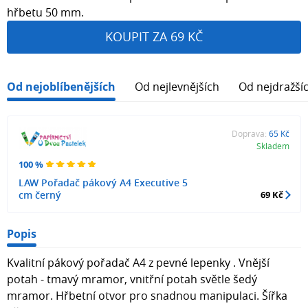
hřbetu 50 mm.
KOUPIT ZA 69 KČ
Od nejoblíbenějších
Od nejlevnějších
Od nejdražší
Doprava:
65 Kč
Skladem
100 %
LAW Pořadač pákový A4 Executive 5
cm černý
69 Kč
Popis
Kvalitní pákový pořadač A4 z pevné lepenky . Vnější
potah - tmavý mramor, vnitřní potah světle šedý
mramor. Hřbetní otvor pro snadnou manipulaci. Šířka