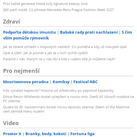
Proč každá generace hledá svůj signature beauty look
Září patří módě: Co přinese Mercedes-Benz Prague Fashion Week SS27
Zdraví
Podpořte dětskou imunitu
Babské rady proti nachlazení
S čím
vším pomůže rýmovník
Jak se zdravě zchladit v tropických vedrech: Co pomáhá a kdy už riskujete úpal
Úpal a úžeh: Jak je poznat a jak se z nich rychle vyléčit
Parazité v nás: Kterým se u nás líbí a kde v našem těle je můžeme najít?
Pro nejmenší
Mourissonova poradna
Komiksy
Festival ABC
Kdo vynalezl kapesník? Historie od středověku po papírové kapesníky
Ghost Recon Wildlands dostal vylepšení a novou misi. Starší díl Ubisoft rozdává na
PC zdarma
Quake ke 30. narozeninám dostal novou epizodu zdarma. Dawn of the Machine
vám zamotá hlavu iluzemi
Video
Prostor X
Branky, body, kokoti
Fortuna liga