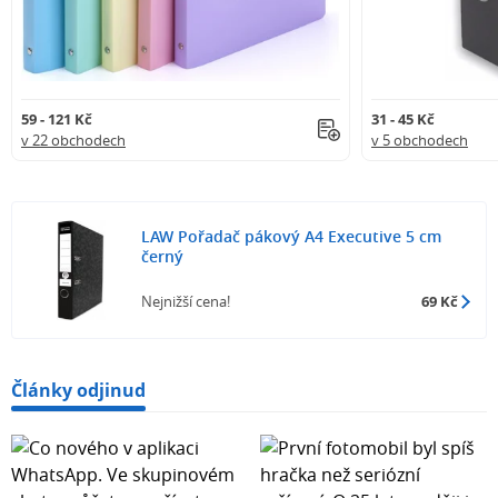
59 - 121 Kč
31 - 45 Kč
v 22 obchodech
v 5 obchodech
LAW Pořadač pákový A4 Executive 5 cm
černý
Nejnižší cena!
69 Kč
Články odjinud