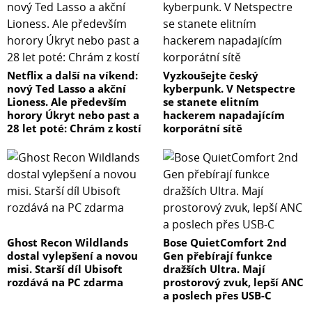
Netflix a další na víkend:
Vyzkoušejte český
nový Ted Lasso a akční
kyberpunk. V Netspectre
Lioness. Ale především
se stanete elitním
horory Úkryt nebo past a
hackerem napadajícím
28 let poté: Chrám z kostí
korporátní sítě
Ghost Recon Wildlands
Bose QuietComfort 2nd
dostal vylepšení a novou
Gen přebírají funkce
misi. Starší díl Ubisoft
dražších Ultra. Mají
rozdává na PC zdarma
prostorový zvuk, lepší ANC
a poslech přes USB-C