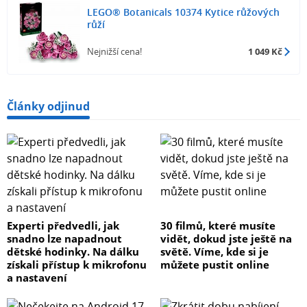
LEGO® Botanicals 10374 Kytice růžových
růží
Nejnižší cena!
1 049 Kč
Články odjinud
Experti předvedli, jak
30 filmů, které musíte
snadno lze napadnout
vidět, dokud jste ještě na
dětské hodinky. Na dálku
světě. Víme, kde si je
získali přístup k mikrofonu
můžete pustit online
a nastavení