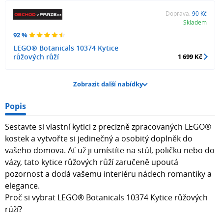
Doprava:
90 Kč
Skladem
92 %
LEGO® Botanicals 10374 Kytice
růžových růží
1 699 Kč
Zobrazit další nabídky
Popis
Sestavte si vlastní kytici z precizně zpracovaných LEGO®
kostek a vytvořte si jedinečný a osobitý doplněk do
vašeho domova. Ať už ji umístíte na stůl, poličku nebo do
vázy, tato kytice růžových růží zaručeně upoutá
pozornost a dodá vašemu interiéru nádech romantiky a
elegance.
Proč si vybrat LEGO® Botanicals 10374 Kytice růžových
růží?