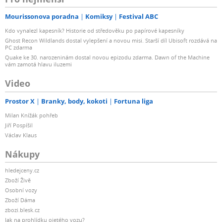
Mourissonova poradna
Komiksy
Festival ABC
Kdo vynalezl kapesník? Historie od středověku po papírové kapesníky
Ghost Recon Wildlands dostal vylepšení a novou misi. Starší díl Ubisoft rozdává na
PC zdarma
Quake ke 30. narozeninám dostal novou epizodu zdarma. Dawn of the Machine
vám zamotá hlavu iluzemi
Video
Prostor X
Branky, body, kokoti
Fortuna liga
Milan Knížák pohřeb
Jiří Pospíšil
Václav Klaus
Nákupy
hledejceny.cz
Zboží Živě
Osobní vozy
Zboží Dáma
zbozi.blesk.cz
Jak na prohlídku ojetého vozu?