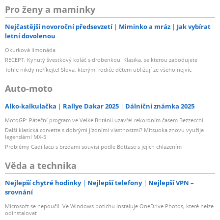
Pro ženy a maminky
Nejčastější novoroční předsevzetí
Miminko a mráz
Jak vybírat
letní dovolenou
Okurková limonáda
RECEPT: Kynutý švestkový koláč s drobenkou. Klasika, se kterou zabodujete
Tohle nikdy neříkejte! Slova, kterými rodiče dětem ubližují ze všeho nejvíc
Auto-moto
Alko-kalkulačka
Rallye Dakar 2025
Dálniční známka 2025
MotoGP: Páteční program ve Velké Británii uzavřel rekordním časem Bezzecchi
Další klasická corvette s dobrými jízdními vlastnostmi? Mitsuoka znovu využije
legendární MX-5
Problémy Cadillacu s brzdami souvisí podle Bottase s jejich chlazením
Věda a technika
Nejlepší chytré hodinky
Nejlepší telefony
Nejlepší VPN –
srovnání
Microsoft se nepoučil. Ve Windows potichu instaluje OneDrive Photos, které nelze
odinstalovat