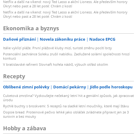
Netflix a další na víkend: nový Ted Lasso a akční Lioness. Ale především horory
Úkryt nebo past a 28 let poté: Chrám z kostí
Netflix a další na víkend: nový Ted Lasso a akční Lioness. Ale především horory
Úkryt nebo past a 28 let poté: Chrám z kostí
Ekonomika a byznys
Daňové přiznání
Novela zákoníku práce
Nadace EPCG
Itálie vyklízí pláže. První plážové kluby mizí, turisté změnu pocítí brzy
Potenciální zachránce Soleku zrušil nabídku. Zadlužené solární společnosti hrozí
konkurz
V bratislavské rafinerii Slovnaft hořela nádrž, výbuch otřásl okolím
Recepty
Oblíbené zimní polévky
Domácí pekárny
Jídlo podle horoskopu
Cuketová zmrzlina? Vyzkoušejte nečekaný letní hit a geniální způsob, jak zpracovat
úrodu
Rychlé buchty s broskvemi: 5 receptů na sladké letní moučníky, které mají šťávu
Oopsie bread: Proteinové pečivo lehké jako obláček zvládnete připravit jen ze 3
surovin a bez mouky
Hobby a zábava