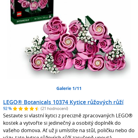
Galerie 1/11
LEGO® Botanicals 10374 Kytice růžových růží
92 %
(21 hodnocení)
Sestavte si vlastní kytici z precizně zpracovaných LEGO®
kostek a vytvořte si jedinečný a osobitý doplněk do
vašeho domova. Ať už ji umístíte na stůl, poličku nebo do
vázy, tato kytice růžových růží zaručeně upoutá