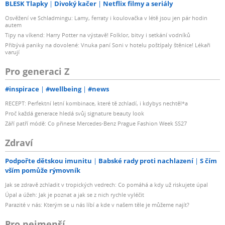
BLESK Tlapky
Divoký kačer
Netflix filmy a seriály
Osvěžení ve Schladmingu: Lamy, ferraty i koulovačka v létě jsou jen pár hodin
autem
Tipy na víkend: Harry Potter na výstavě! Folklor, bitvy i setkání vodníků
Přibývá paniky na dovolené: Vnuka paní Soni v hotelu poštípaly štěnice! Lékaři
varují
Pro generaci Z
#inspirace
#wellbeing
#news
RECEPT: Perfektní letní kombinace, které tě zchladí, i kdybys nechtěl*a
Proč každá generace hledá svůj signature beauty look
Září patří módě: Co přinese Mercedes-Benz Prague Fashion Week SS27
Zdraví
Podpořte dětskou imunitu
Babské rady proti nachlazení
S čím
vším pomůže rýmovník
Jak se zdravě zchladit v tropických vedrech: Co pomáhá a kdy už riskujete úpal
Úpal a úžeh: Jak je poznat a jak se z nich rychle vyléčit
Parazité v nás: Kterým se u nás líbí a kde v našem těle je můžeme najít?
Pro nejmenší