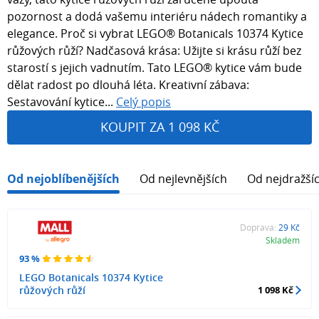
pozornost a dodá vašemu interiéru nádech romantiky a
elegance. Proč si vybrat LEGO® Botanicals 10374 Kytice
růžových růží? Nadčasová krása: Užijte si krásu růží bez
starostí s jejich vadnutím. Tato LEGO® kytice vám bude
dělat radost po dlouhá léta. Kreativní zábava:
Sestavování kytice...
Celý popis
KOUPIT ZA 1 098 KČ
Od nejoblíbenějších
Od nejlevnějších
Od nejdražší
Doprava:
29 Kč
Skladem
93 %
LEGO Botanicals 10374 Kytice
růžových růží
1 098 Kč