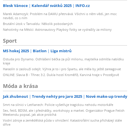
Blesk Vánoce
Kalendář svátků 2025
INFO.cz
Marek Adamczyk: Problém na DAMU přetrvává. Všichni o něm vědí, jen moc
nevědí, co s ním
Brutální útok v Tanvaldu: Několik pobodaných
Nahotinky na Měsíci: Astronautovy Playboy fotky se vydražily za miliony
Sport
MS hokej 2025
Biatlon
Liga mistrů
Ostuda pro Dynamo. Odhlášení béčka za půl milionu, majitelka odmítla nabídku
kraje
Haraslín si zaslouží odejít. Výhra je to i pro Spartu, ale měla by ještě zareagovat
ONLINE: Slavia B - Třinec 3:2. Dukla hostí Kroměříž, Karviná hraje v Prostějově
Móda a krása
Jak zhubnout
Trendy nehty pro jaro 2025
Nové make-up trendy
Smrt na silnici v Letňanech: Policie vyšetřuje tragickou nehodu motorkáře
Sex, fetiš, BDSM, ale i přednášky, workshopy a market. Organizátor Prague Fetish
Weekendu popsal, jak akce probíhá
Vodní zdroje a zemědělská půda v ohrožení: Katastrofální sucha přicházejí stále
dříve