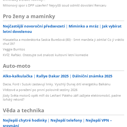
Milionový spor s DPP uzavřen? Nejvyšší soud odmítl dovolání Rencaru
Pro ženy a maminky
Nejčastější novoroční předsevzetí
Miminko a mráz
Jak vybírat
letní dovolenou
Hlasatelka a moderátorka Saskia Burešová (80) - Smrt manžela ji zdrtila! Co jí vrátilo
chuť žít?
Veggie Burritos
KVÍZ: Rafťáci. Otestujte své znalosti kultovní letní komedie
Auto-moto
Alko-kalkulačka
Rallye Dakar 2025
Dálniční známka 2025
Dacia, Ford i Suzuki zastavují linky. Vyschlý Dunaj drtí energetiku Balkánu
Vítězové a poražení po první polovině sezóny 2026
Jízdy Světa motorů opět míří do Letňan! Pátého září zažijete elektromobil, padne
loňský rekord?
Věda a technika
Nejlepší chytré hodinky
Nejlepší telefony
Nejlepší VPN –
srovnání