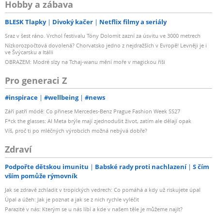
Hobby a zábava
BLESK Tlapky
Divoký kačer
Netflix filmy a seriály
Sraz v šest ráno. Vrchol festivalu Tóny Dolomit zazní za úsvitu ve 3000 metrech
Nízkorozpočtová dovolená? Chorvatsko jedno z nejdražších v Evropě! Levněji je i
ve Švýcarsku a Itálii
OBRAZEM: Modré slzy na Tchaj-wanu mění moře v magickou říši
Pro generaci Z
#inspirace
#wellbeing
#news
Září patří módě: Co přinese Mercedes-Benz Prague Fashion Week SS27
F*ck the glasses: AI Meta brýle mají zjednodušit život, zatím ale dělají opak
Víš, proč ti po mléčných výrobcích možná nebývá dobře?
Zdraví
Podpořte dětskou imunitu
Babské rady proti nachlazení
S čím
vším pomůže rýmovník
Jak se zdravě zchladit v tropických vedrech: Co pomáhá a kdy už riskujete úpal
Úpal a úžeh: Jak je poznat a jak se z nich rychle vyléčit
Parazité v nás: Kterým se u nás líbí a kde v našem těle je můžeme najít?