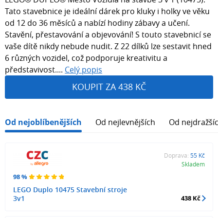
Tato stavebnice je ideální dárek pro kluky i holky ve věku
od 12 do 36 měsíců a nabízí hodiny zábavy a učení.
Stavění, přestavování a objevování! S touto stavebnicí se
vaše dítě nikdy nebude nudit. Z 22 dílků lze sestavit hned
6 různých vozidel, což podporuje kreativitu a
představivost....
Celý popis
KOUPIT ZA 438 KČ
Od nejoblíbenějších
Od nejlevnějších
Od nejdražší
Doprava:
55 Kč
Skladem
98 %
LEGO Duplo 10475 Stavební stroje
3v1
438 Kč