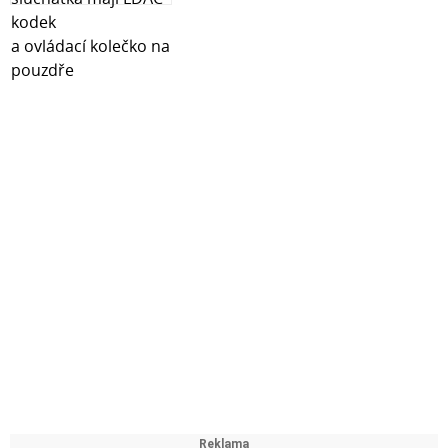
Parametry produktu:
Vhodné pro: Kluky i holky (uni)
Věk dítěte: 12-36 měsíců (věk od 24 měsíců)
Rozměry balení:
Šířka: 28.2 cm
Výška: 26.2 cm
Hloubka: 9.55 cm
Počet dílků: 22
Nechte své dítě rozvíjet se hrou se stavebnicí LEGO®
DUPLO® 10475 Vozidla na stavbě!