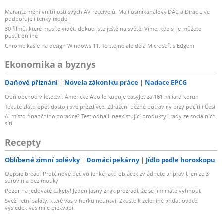
Marantz mění vnitřnosti svých AV receiverů. Mají osmikanálový DAC a Dirac Live
podporuje i tenký model
30 filmů, které musíte vidět, dokud jste ještě na světě. Víme, kde si je můžete
pustit online
Chrome kašle na design Windows 11. To stejné ale dělá Microsoft s Edgem
Ekonomika a byznys
Daňové přiznání
Novela zákoníku práce
Nadace EPCG
Obří obchod v letectví. Americké Apollo kupuje easyJet za 161 miliard korun
Tekuté zlato opět dostojí své přezdívce. Zdražení běžné potraviny brzy pocítí i Češi
AI místo finančního poradce? Test odhalil neexistující produkty i rady ze sociálních
sítí
Recepty
Oblíbené zimní polévky
Domácí pekárny
Jídlo podle horoskopu
Oopsie bread: Proteinové pečivo lehké jako obláček zvládnete připravit jen ze 3
surovin a bez mouky
Pozor na jedovaté cukety! Jeden jasný znak prozradí, že se jim máte vyhnout
Svěží letní saláty, které vás v horku neunaví: Zkuste k zelenině přidat ovoce,
výsledek vás mile překvapí!