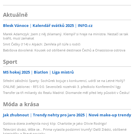
Aktuálně
Blesk Vánoce
Kalendář svátků 2025
INFO.cz
Marek Adamczyk: Jsem z něj zklamaný. Klempíř si hraje na ministra. Nestačí se tak
tvářit, musí zamakat
Smrt Češky (†14) v Alpách: Zemřela při túře s rodiči
Babišova dovolená: Kousek od oblíbené destinace Čechů a Onassisova ostrova
Sport
MS hokej 2025
Biatlon
Liga mistrů
Střední záložníci Sparty: Sochůrek bojuje s konkurencí, udrží se na Letné Hollý?
ONLINE: Jablonec - RFS 0:0. Severočeši rozehráli 3. předkolo Konferenční ligy
Transfer za tři miliardy do Realu Madrid: Diomande měl před lety působit v Česku!
Móda a krása
Jak zhubnout
Trendy nehty pro jaro 2025
Nové make-up trendy
Gottova dcera zveřejnila nový klip: Charlotte je jako Olivie Rodrigo!
Televizní diváci, těšte se... Prima vytasila podzimní trumfy! Další Zrádci, oblíbené
kriminálky a žhavé novinky...