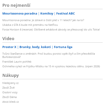
Pro nejmenší
Mourissonova poradna
Komiksy
Festival ABC
Mourrisonova poradna: Je zdravé si čistit pleť v 11 letech? Jak na to?
Ukázka z GTA 6 bude mít premiéru na Netflixu
Forza Horizon 6 (recenze): Oblíbené arkádové závody se přesouvají do ulic Tokia!
Video
Prostor X
Branky, body, kokoti
Fortuna liga
Tvůrci StarDance o změnách: Proč budou porotci opět čtyři a čím přesvědčila
Burkiewiczová?
František Laurin pohřeb
Ochmelka vylezl ve Frýdku-Místku na 15 m vysokou lezeckou stěnu. (srpen 2026)
Nákupy
hledejceny.cz
Zboží Živě
Osobní vozy
Zboží Dáma
zbozi.blesk.cz