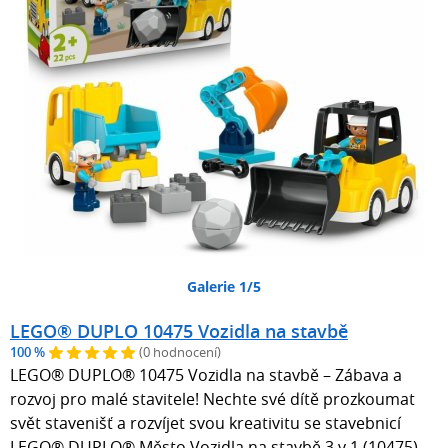
Galerie 1/5
LEGO® DUPLO 10475 Vozidla na stavbě
100 %
(0 hodnocení)
LEGO® DUPLO® 10475 Vozidla na stavbě – Zábava a
rozvoj pro malé stavitele! Nechte své dítě prozkoumat
svět stavenišť a rozvíjet svou kreativitu se stavebnicí
LEGO® DUPLO® Město Vozidla na stavbě 3 v 1 (10475).