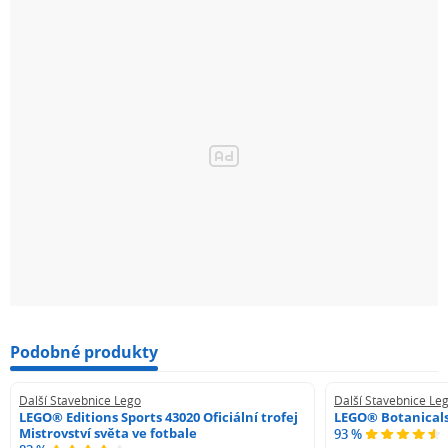
Podobné produkty
Další Stavebnice Lego
Další Stavebnice Le
LEGO® Editions Sports 43020 Oficiální trofej
LEGO® Botanicals
Mistrovství světa ve fotbale
93 %