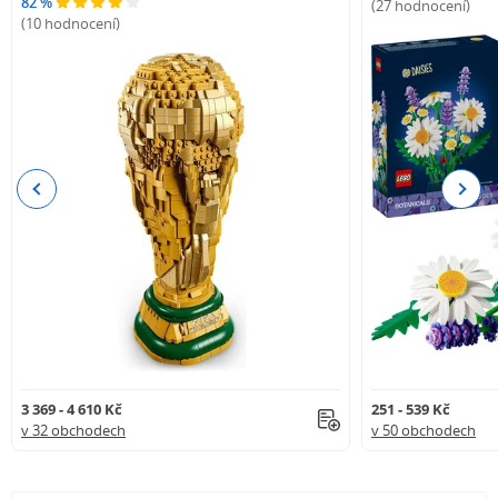
82 %
(27 hodnocení)
(10 hodnocení)
Previous
Next
3 369 - 4 610 Kč
251 - 539 Kč
v 32 obchodech
v 50 obchodech