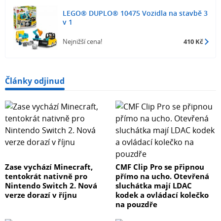
LEGO® DUPLO® 10475 Vozidla na stavbě 3
v 1
Nejnižší cena!
410 Kč
Články odjinud
Zase vychází Minecraft,
CMF Clip Pro se připnou
tentokrát nativně pro
přímo na ucho. Otevřená
Nintendo Switch 2. Nová
sluchátka mají LDAC
verze dorazí v říjnu
kodek a ovládací kolečko
na pouzdře