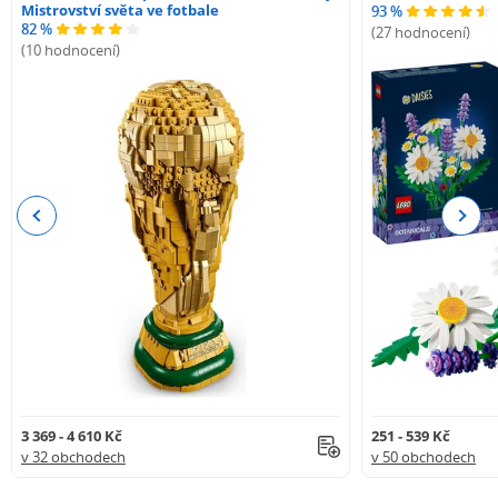
Mistrovství světa ve fotbale
93 %
82 %
(27 hodnocení)
(10 hodnocení)
Previous
Next
3 369 - 4 610 Kč
251 - 539 Kč
v 32 obchodech
v 50 obchodech