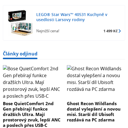
LEGO® Star Wars™ 40531 Kuchyně v
usedlosti Larsovy rodiny
Nejnižší cena!
1 499 Kč
Články odjinud
Bose QuietComfort 2nd
Ghost Recon Wildlands
Gen přebírají funkce
dostal vylepšení a novou
dražších Ultra. Mají
misi. Starší díl Ubisoft
prostorový zvuk, lepší ANC
rozdává na PC zdarma
a poslech přes USB-C