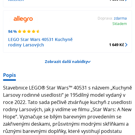
Doprava:
zdarma
Skladem
94 %
LEGO Star Wars 40531 Kuchyně
rodiny Larsových
1 649 Kč
Zobrazit další nabídky
Popis
Stavebnice LEGO® Star Wars™ 40531 s názvem „Kuchyně
Larsovy rodinné usedlosti“ je 195dílný model vydaný v
roce 2022. Tato sada pečlivě ztvárňuje kuchyň z usedlosti
rodiny Larsových, jak ji vidíme ve filmu „Star Wars: A New
Hope“. Vyznačuje se bílým barevným provedením se
zakřivenými deskami, průsvitnými modrými skříňkami a
různými barevnými doplňky, které vystihují podstatu