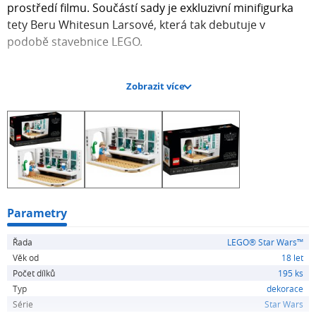
prostředí filmu. Součástí sady je exkluzivní minifigurka
tety Beru Whitesun Larsové, která tak debutuje v
podobě stavebnice LEGO.
Zobrazit více
Výrobek může obsahovat ostré hroty, malé části -
nebezpečí udušení a další prvky, které nejsou vhodné
pro děti mladší 3 let.
Parametry
Řada
LEGO® Star Wars™
Věk od
18 let
Počet dílků
195 ks
Typ
dekorace
Série
Star Wars