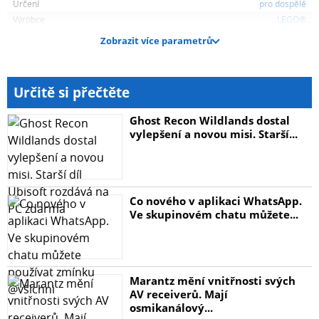
Určení
pro dospělé
Výrobce
LEGO®
Zobrazit více parametrů
Určitě si přečtěte
Ghost Recon Wildlands dostal
vylepšení a novou misi. Starší...
Co nového v aplikaci WhatsApp.
Ve skupinovém chatu můžete...
Marantz mění vnitřnosti svých
AV receiverů. Mají
osmikanálový...