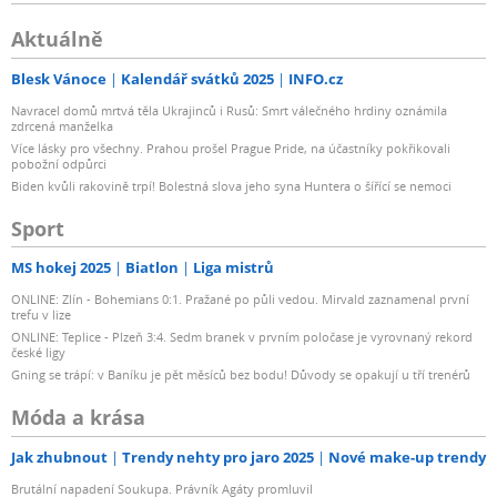
Aktuálně
Blesk Vánoce
Kalendář svátků 2025
INFO.cz
Navracel domů mrtvá těla Ukrajinců i Rusů: Smrt válečného hrdiny oznámila
zdrcená manželka
Více lásky pro všechny. Prahou prošel Prague Pride, na účastníky pokřikovali
pobožní odpůrci
Biden kvůli rakovině trpí! Bolestná slova jeho syna Huntera o šířící se nemoci
Sport
MS hokej 2025
Biatlon
Liga mistrů
ONLINE: Zlín - Bohemians 0:1. Pražané po půli vedou. Mirvald zaznamenal první
trefu v lize
ONLINE: Teplice - Plzeň 3:4. Sedm branek v prvním poločase je vyrovnaný rekord
české ligy
Gning se trápí: v Baníku je pět měsíců bez bodu! Důvody se opakují u tří trenérů
Móda a krása
Jak zhubnout
Trendy nehty pro jaro 2025
Nové make-up trendy
Brutální napadení Soukupa. Právník Agáty promluvil