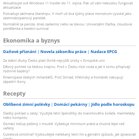
Aktualizujte své Windows 11 Insider do 11. srpna. Pak už vám nebudou fungovat
aktualizace
Pokračuje záchrana Starshipu. V moři už dva týdny plave monstrum vysoké jako
sedmnáctipatrový panelák
Normálně za peníze, dnes zadarmo nebo se slevou: Univerzální čtečka, cloudová
peněženka a karetní survival
Ekonomika a byznys
Daňové přiznání
Novela zákoníku práce
Nadace EPCG
Za státní dluhy Česko platí čtvrté nejvyšší úroky v Evropské unii
Děsivý pohled na českou krajinu. Proč v Česku mizí voda a jak k tomu přispívají
rodinné bazény?
Emancipace českých miliardářů. Proč Strnad, Křetínský a Komárek nakupují
západní ikony
Recepty
Oblíbené zimní polévky
Domácí pekárny
Jídlo podle horoskopu
Sladký poklad u cesty: Využijte letní špendlíky do tvarohového koláče, marmelády
nebo kompotu
Domácí kečup pečený v troubě: Vyžaduje minimum práce a chutná lépe než
vařený
Cuketová zmrzlina? Vyzkoušejte nečekaný letní hit a geniální způsob, jak zpracovat
úrodu