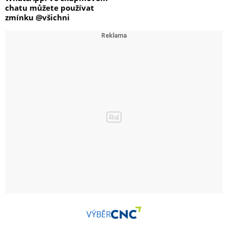
chatu můžete používat
zmínku @všichni
VÝBĚR