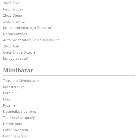
Zboží Živě
Osobní vozy
Zboží Dáma
zbozi.blesk.cz
Jak na prohlídku ojetého vozu?
HobbyKompas
Auto pro začátečníka do 100 000 Kč
Zboží Auto
Ojetá Škoda Octavia
Jak vybrat auto?
Mimibazar
Testujte s Mimibazarem
Monster High
Barbie
Lego
Pyžama
Kosmetika a parfémy
Teplákové soupravy
Dětské boty
Ložní povlečení
Bazar nábytku