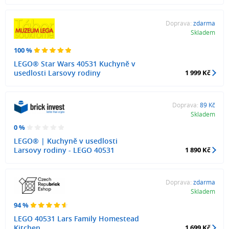
Doprava:
zdarma
Skladem
100 %
LEGO® Star Wars 40531 Kuchyně v
usedlosti Larsovy rodiny
1 999 Kč
Doprava:
89 Kč
Skladem
0 %
LEGO® | Kuchyně v usedlosti
Larsovy rodiny - LEGO 40531
1 890 Kč
Doprava:
zdarma
Skladem
94 %
LEGO 40531 Lars Family Homestead
Kitchen
1 699 Kč