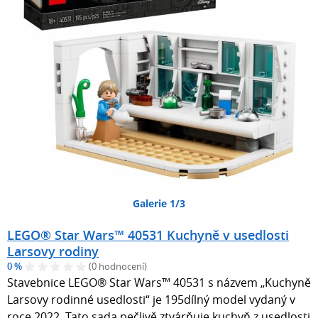
Galerie 1/3
LEGO® Star Wars™ 40531 Kuchyně v usedlosti
Larsovy rodiny
0 %
(0 hodnocení)
Stavebnice LEGO® Star Wars™ 40531 s názvem „Kuchyně
Larsovy rodinné usedlosti“ je 195dílný model vydaný v
roce 2022. Tato sada pečlivě ztvárňuje kuchyň z usedlosti