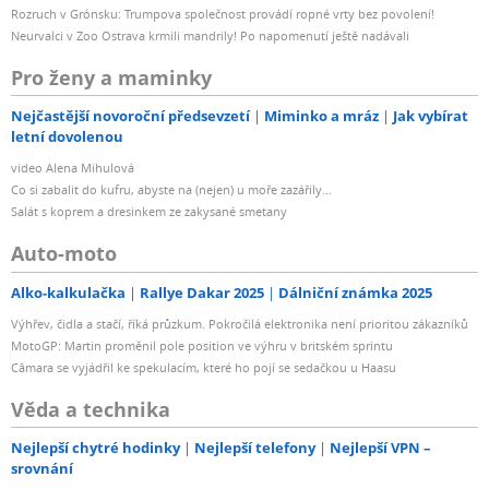
Rozruch v Grónsku: Trumpova společnost provádí ropné vrty bez povolení!
Neurvalci v Zoo Ostrava krmili mandrily! Po napomenutí ještě nadávali
Pro ženy a maminky
Nejčastější novoroční předsevzetí
Miminko a mráz
Jak vybírat
letní dovolenou
video Alena Mihulová
Co si zabalit do kufru, abyste na (nejen) u moře zazářily...
Salát s koprem a dresinkem ze zakysané smetany
Auto-moto
Alko-kalkulačka
Rallye Dakar 2025
Dálniční známka 2025
Výhřev, čidla a stačí, říká průzkum. Pokročilá elektronika není prioritou zákazníků
MotoGP: Martin proměnil pole position ve výhru v britském sprintu
Câmara se vyjádřil ke spekulacím, které ho pojí se sedačkou u Haasu
Věda a technika
Nejlepší chytré hodinky
Nejlepší telefony
Nejlepší VPN –
srovnání