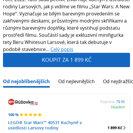
rodiny Larsových, jak ji vidíme ve filmu „Star Wars: A New
Hope“. Vyznačuje se bílým barevným provedením se
zakřivenými deskami, průsvitnými modrými skříňkami a
různými barevnými doplňky, které vystihují podstatu
prostředí filmu. Součástí sady je exkluzivní minifigurka
tety Beru Whitesun Larsové, která tak debutuje v
podobě stavebnice...
Celý popis
KOUPIT ZA 1 899 KČ
Od nejoblíbenějších
Od nejlevnějších
Od nejdražší
Doprava:
79 Kč
Skladem
100 %
LEGO® Star Wars™ 40531 Kuchyně v
usedlosti Larsovy rodiny
1 899 Kč