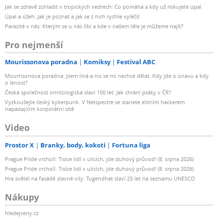
Jak se zdravě zchladit v tropických vedrech: Co pomáhá a kdy už riskujete úpal
Úpal a úžeh: Jak je poznat a jak se z nich rychle vyléčit
Parazité v nás: Kterým se u nás líbí a kde v našem těle je můžeme najít?
Pro nejmenší
Mourissonova poradna
Komiksy
Festival ABC
Mourrisonova poradna: Jsem líná a nic se mi nechce dělat: Kdy jde o únavu a kdy
o lenost?
Česká společnost ornitologická slaví 100 let: Jak chrání ptáky v ČR?
Vyzkoušejte český kyberpunk. V Netspectre se stanete elitním hackerem
napadajícím korporátní sítě
Video
Prostor X
Branky, body, kokoti
Fortuna liga
Prague Pride vrcholí: Tisíce lidí v ulicích, jde duhový průvod! (8. srpna 2026)
Prague Pride vrcholí: Tisíce lidí v ulicích, jde duhový průvod! (8. srpna 2026)
Hra světel na fasádě slavné vily: Tugendhat slaví 25 let na seznamu UNESCO
Nákupy
hledejceny.cz