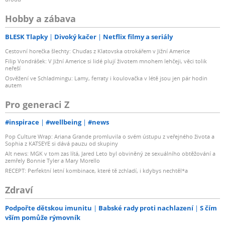
Hobby a zábava
BLESK Tlapky
Divoký kačer
Netflix filmy a seriály
Cestovní horečka šlechty: Chuďas z Klatovska otrokářem v Jižní Americe
Filip Vondrášek: V Jižní Americe si lidé plují životem mnohem lehčeji, věci tolik
neřeší
Osvěžení ve Schladmingu: Lamy, ferraty i koulovačka v létě jsou jen pár hodin
autem
Pro generaci Z
#inspirace
#wellbeing
#news
Pop Culture Wrap: Ariana Grande promluvila o svém ústupu z veřejného života a
Sophia z KATSEYE si dává pauzu od skupiny
Alt news: MGK v tom zas lítá, Jared Leto byl obviněný ze sexuálního obtěžování a
zemřely Bonnie Tyler a Mary Morello
RECEPT: Perfektní letní kombinace, které tě zchladí, i kdybys nechtěl*a
Zdraví
Podpořte dětskou imunitu
Babské rady proti nachlazení
S čím
vším pomůže rýmovník