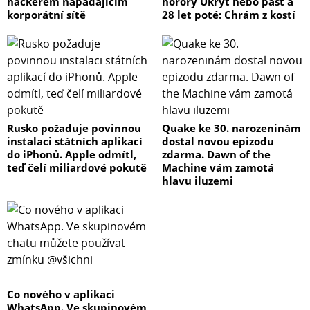
hackerem napadajícím
horory Úkryt nebo past a
korporátní sítě
28 let poté: Chrám z kostí
Rusko požaduje povinnou
Quake ke 30. narozeninám
instalaci státních aplikací
dostal novou epizodu
do iPhonů. Apple odmítl,
zdarma. Dawn of the
teď čelí miliardové pokutě
Machine vám zamotá
hlavu iluzemi
Co nového v aplikaci
WhatsApp. Ve skupinovém