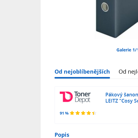
Galerie 1/
Od nejoblíbenějších
Od nejl
Pákový šanon,
LEITZ "Cosy S
91 %
Popis