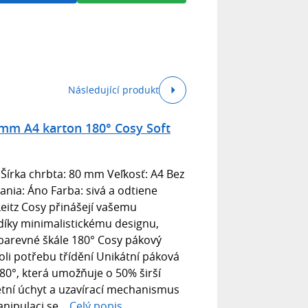
Následující produkt
mm A4 karton 180° Cosy Soft
Šírka chrbta: 80 mm Veľkosť: A4 Bez
ia: Áno Farba: sivá a odtiene
Leitz Cosy přinášejí vašemu
díky minimalistickému designu,
arevné škále 180° Cosy pákový
oli potřebu třídění Unikátní páková
0°, která umožňuje o 50% širší
etní úchyt a uzavírací mechanismus
nipulaci se...
Celý popis