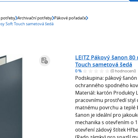
 potřeby
Archivační potřeby
Pákové pořadače
sy Soft Touch sametová šedá
LEITZ Pákový šanon 80 
Touch sametová šedá
0 %
(0 hodnocení)
Podskupina: pákový šanón 
ochranného spodného kovan
Materiál: kartón Produkty 
pracovnímu prostředí styl 
matnému povrchu a teplé b
šanon je ideální pro jakouk
mechanika s otevřením o 18
otevření zádový štítek Hřb
(Rado zámky) pro snazší ma