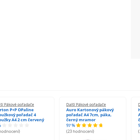
lší Pákové pořadače
Další Pákové pořadače
rton P+P OPaline
Auro Kartonový pákový
oužkový pořadač 4
pořadač A4 7cm, páka,
oužky A4 2 cm červený
černý mramor
%
97 %
 hodnocení)
(23 hodnocení)