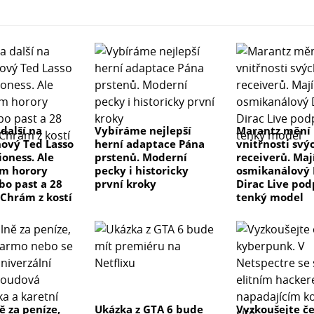
 další na
Vybíráme nejlepší
Marantz mění
nový Ted Lasso
herní adaptace Pána
vnitřnosti svý
ioness. Ale
prstenů. Moderní
receiverů. Maj
m horory
pecky i historicky
osmikanálový 
bo past a 28
první kroky
Dirac Live pod
 Chrám z kostí
tenký model
 za peníze,
Ukázka z GTA 6 bude
Vyzkoušejte č