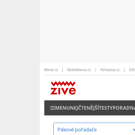
Blesk.cz
MobilMania.cz
AVmania.cz
DIG
MENU
NEJČTENĚJŠÍ
TESTY
PORADN
Pákové pořadače