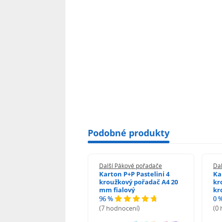
Podobné produkty
í Pákové pořadače
Další Pákové pořadače
Da
on P+P Pastelini
Karton P+P Pastelini 4
Ka
žkový pořadač 2
kroužkový pořadač A4 20
kr
žky A4 2 cm fialová
mm fialový
kr
96 %
0 
odnocení)
(7 hodnocení)
(0