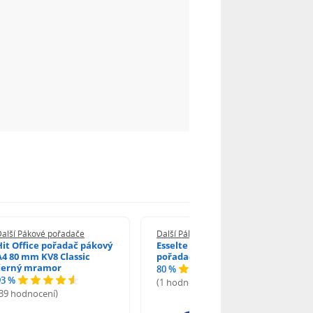
Další Pákové pořadače
Další Pákové pořadače
Hit Office pořadač pákový
Esselte Economy pákový
A4 80 mm KV8 Classic
pořadač A4 7,5 cm modrý
černý mramor
80 %
93 %
(1 hodnocení)
(39 hodnocení)