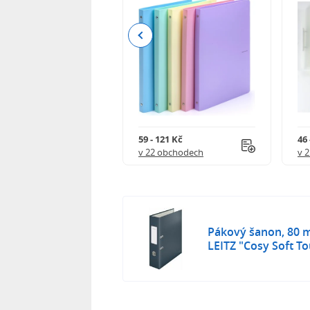
Previous
111 Kč
59 - 121 Kč
46 
 obchodech
v 22 obchodech
v 
Pákový šanon, 80 m
LEITZ "Cosy Soft T