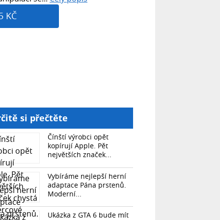
5 KČ
čitě si přečtěte
Čínští výrobci opět
kopírují Apple. Pět
největších značek...
Vybíráme nejlepší herní
adaptace Pána prstenů.
Moderní...
Ukázka z GTA 6 bude mít