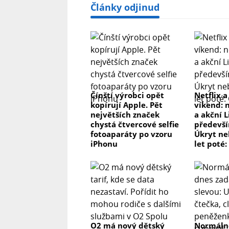
Články odjinud
Čínští výrobci opět
Netflix a
kopírují Apple. Pět
víkend: 
největších značek
a akční L
chystá čtvercové selfie
předevší
fotoaparáty po vzoru
Úkryt ne
iPhonu
let poté:
O2 má nový dětský
Normálně