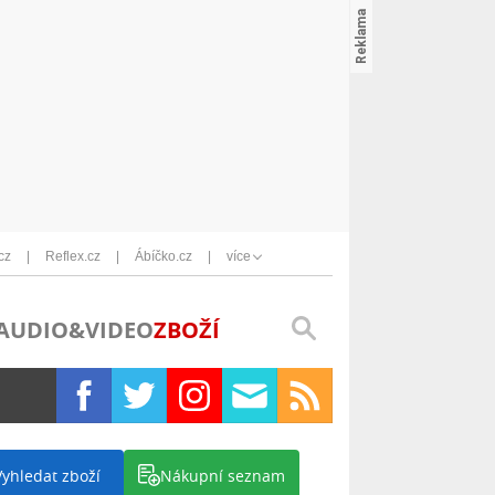
cz
Reflex.cz
Ábíčko.cz
více
AUDIO&VIDEO
ZBOŽÍ
Vyhledat zboží
Nákupní seznam