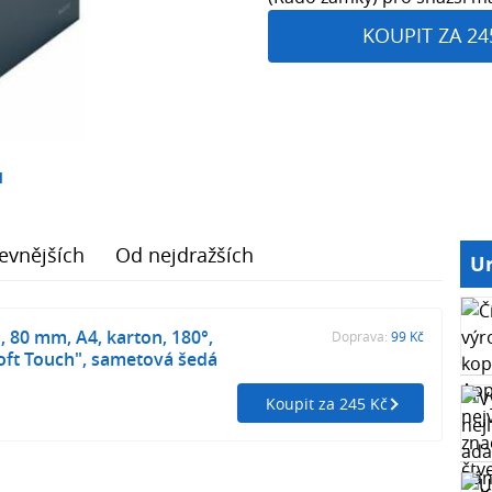
KOUPIT ZA 24
1
evnějších
Od nejdražších
Ur
 80 mm, A4, karton, 180°,
Doprava:
99 Kč
oft Touch", sametová šedá
Koupit za 245 Kč