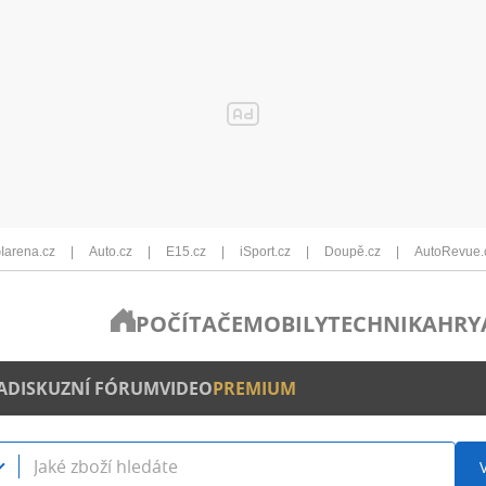
Iarena.cz
Auto.cz
E15.cz
iSport.cz
Doupě.cz
AutoRevue.
POČÍTAČE
MOBILY
TECHNIKA
HRY
A
DISKUZNÍ FÓRUM
VIDEO
PREMIUM