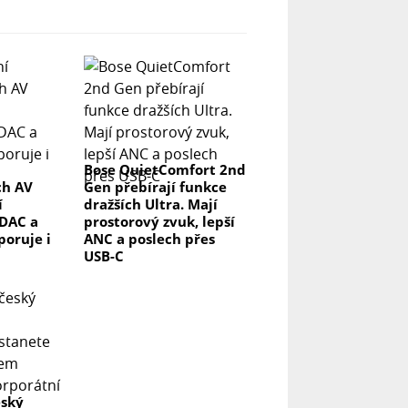
Bose QuietComfort 2nd
ch AV
Gen přebírají funkce
í
dražších Ultra. Mají
DAC a
prostorový zvuk, lepší
poruje i
ANC a poslech přes
USB-C
eský