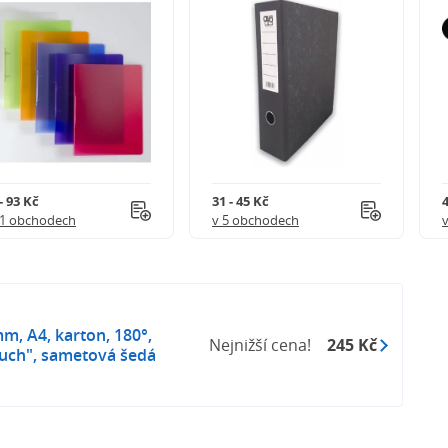
- 93 Kč
31 - 45 Kč
4
21 obchodech
v 5 obchodech
m, A4, karton, 180°,
Nejnižší cena!
245 Kč
ouch", sametová šedá