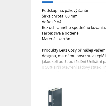
Podskupina: pákový šanón
Šírka chrbta: 80 mm
Veľkosť: A4
Bez ochranného spodného kovania:
Farba: sivá a odtiene
Materiál: kartón
Produkty Leitz Cosy přinášejí vašem
designu, matnému povrchu a teplé b
jakoukoli potřebu třídění Unikátní
o 50% širší otevření zádový štítek 
pro snazší manipulaci se šanonem FS
g/m2) Barva: sametová šedá Značka: 
Lomb. 37-39. A ép. II. 8., Hungary 
hungarymarketing@acco.com