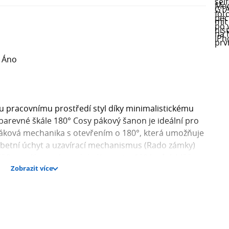
 Áno
u pracovnímu prostředí styl díky minimalistickému
arevné škále 180° Cosy pákový šanon je ideální pro
 páková mechanika s otevřením o 180°, která umožňuje
Hřbetní úchyt a uzavírací mechanismus (Rado zámky)
C certifikovaný produkt Kapacita: 600 listů A4 (80
Zobrazit více
LEITZ Výrobce: Esselte Kft. Adresa: 1139 Budapest,
Web: https://www.accobrands.com/brands/ Email: