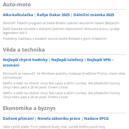
Auto-moto
Alko-kalkulačka
Rallye Dakar 2025
Dálniční známka 2025
MotoGP: Páteční program ve Velké Británii uzavřel rekordním časem Bezzecchi
Další klasická corvette s dobrými jízdními vlastnostmi? Mitsuoka znovu využije
legendární MX-5
Problémy Cadillacu s brzdami souvisí podle Bottase s jejich chlazením
Věda a technika
Nejlepší chytré hodinky
Nejlepší telefony
Nejlepší VPN –
srovnání
Microsoft se nepoučil. Ve Windows potichu instaluje OneDrive Photos, které nelze
odinstalovat
Netflix a další na víkend: nový Ted Lasso a akční Lioness. Ale především horory
Úkryt nebo past a 28 let poté: Chrám z kostí
Netflix a další na víkend: nový Ted Lasso a akční Lioness. Ale především horory
Úkryt nebo past a 28 let poté: Chrám z kostí
Ekonomika a byznys
Daňové přiznání
Novela zákoníku práce
Nadace EPCG
Itálie vyklízí pláže. První plážové kluby mizí, turisté změnu pocítí brzy