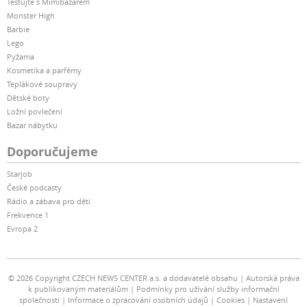
Testujte s Mimibazarem
Monster High
Barbie
Lego
Pyžama
Kosmetika a parfémy
Teplákové soupravy
Dětské boty
Ložní povlečení
Bazar nábytku
Doporučujeme
Starjob
České podcasty
Rádio a zábava pro děti
Frekvence 1
Evropa 2
© 2026 Copyright CZECH NEWS CENTER a.s. a dodavatelé obsahu
Autorská práva
k publikovaným materiálům
Podmínky pro užívání služby informační
společnosti
Informace o zpracování osobních údajů
Cookies
Nastavení