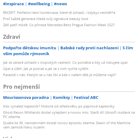
#inspirace
#wellbeing
#news
RECEPT: Perfektní letní kombinace, které tě zchladí, i kdybys nechtěl*a
Proč každá generace hledá svůj signature beauty look
Září patří módě: Co přinese Mercedes-Benz Prague Fashion Week SS27
Zdraví
Podpořte dětskou imunitu
Babské rady proti nachlazení
S čím
vším pomůže rýmovník
Jak se zdravě zchladit v tropických vedrech: Co pomáhá a kdy už riskujete úpal
Úpal a úžeh: Jak je poznat a jak se z nich rychle vyléčit
Parazité v nás: Kterým se u nás líbí a kde v našem těle je můžeme najít?
Pro nejmenší
Mourissonova poradna
Komiksy
Festival ABC
Kdo vynalezl kapesník? Historie od středověku po papírové kapesníky
Ghost Recon Wildlands dostal vylepšení a novou misi. Starší díl Ubisoft rozdává na
PC zdarma
Quake ke 30. narozeninám dostal novou epizodu zdarma. Dawn of the Machine
vám zamotá hlavu iluzemi