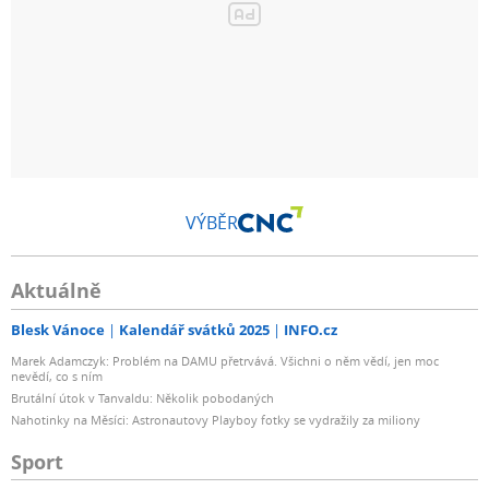
VÝBĚR
Aktuálně
Blesk Vánoce
Kalendář svátků 2025
INFO.cz
Marek Adamczyk: Problém na DAMU přetrvává. Všichni o něm vědí, jen moc
nevědí, co s ním
Brutální útok v Tanvaldu: Několik pobodaných
Nahotinky na Měsíci: Astronautovy Playboy fotky se vydražily za miliony
Sport