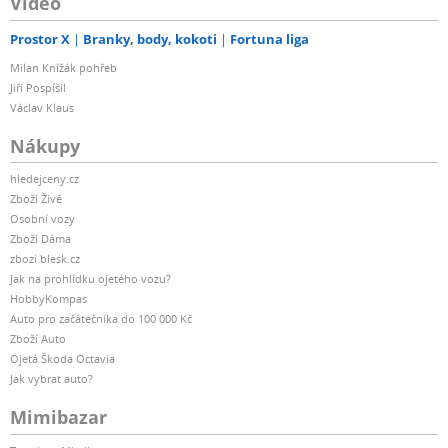
Video
Prostor X
Branky, body, kokoti
Fortuna liga
Milan Knížák pohřeb
Jiří Pospíšil
Václav Klaus
Nákupy
hledejceny.cz
Zboží Živě
Osobní vozy
Zboží Dáma
zbozi.blesk.cz
Jak na prohlídku ojetého vozu?
HobbyKompas
Auto pro začátečníka do 100 000 Kč
Zboží Auto
Ojetá Škoda Octavia
Jak vybrat auto?
Mimibazar