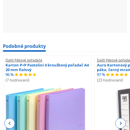
Podobné produkty
Další Pákové pořadače
Další Pákové pořad
Karton P+P Pastelini 4 kroužkový pořadač A4
Auro Kartonový p
20 mm fialový
páka, černý mra
96 %
97 %
(7 hodnocení)
(23 hodnocení)
Previous
Next