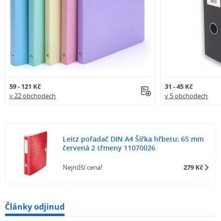
59 - 121 Kč
31 - 45 Kč
v 22 obchodech
v 5 obchodech
Leitz pořadač DIN A4 Šířka hřbetu: 65 mm
červená 2 třmeny 11070026
Nejnižší cena!
279 Kč
Články odjinud