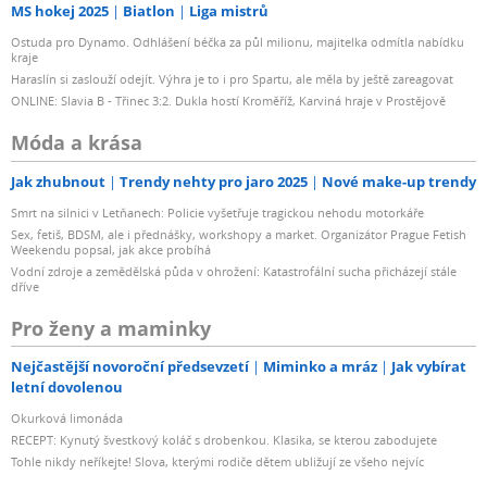
MS hokej 2025
Biatlon
Liga mistrů
Ostuda pro Dynamo. Odhlášení béčka za půl milionu, majitelka odmítla nabídku
kraje
Haraslín si zaslouží odejít. Výhra je to i pro Spartu, ale měla by ještě zareagovat
ONLINE: Slavia B - Třinec 3:2. Dukla hostí Kroměříž, Karviná hraje v Prostějově
Móda a krása
Jak zhubnout
Trendy nehty pro jaro 2025
Nové make-up trendy
Smrt na silnici v Letňanech: Policie vyšetřuje tragickou nehodu motorkáře
Sex, fetiš, BDSM, ale i přednášky, workshopy a market. Organizátor Prague Fetish
Weekendu popsal, jak akce probíhá
Vodní zdroje a zemědělská půda v ohrožení: Katastrofální sucha přicházejí stále
dříve
Pro ženy a maminky
Nejčastější novoroční předsevzetí
Miminko a mráz
Jak vybírat
letní dovolenou
Okurková limonáda
RECEPT: Kynutý švestkový koláč s drobenkou. Klasika, se kterou zabodujete
Tohle nikdy neříkejte! Slova, kterými rodiče dětem ubližují ze všeho nejvíc