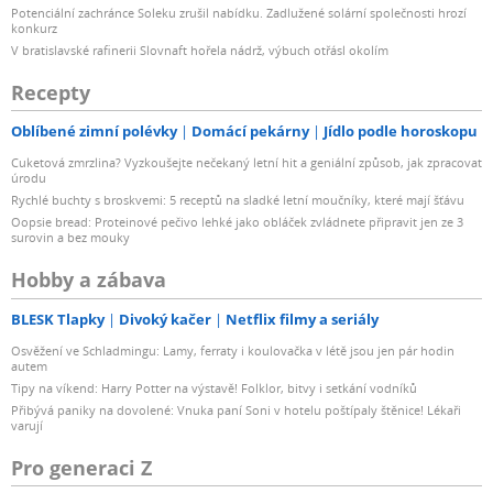
Potenciální zachránce Soleku zrušil nabídku. Zadlužené solární společnosti hrozí
konkurz
V bratislavské rafinerii Slovnaft hořela nádrž, výbuch otřásl okolím
Recepty
Oblíbené zimní polévky
Domácí pekárny
Jídlo podle horoskopu
Cuketová zmrzlina? Vyzkoušejte nečekaný letní hit a geniální způsob, jak zpracovat
úrodu
Rychlé buchty s broskvemi: 5 receptů na sladké letní moučníky, které mají šťávu
Oopsie bread: Proteinové pečivo lehké jako obláček zvládnete připravit jen ze 3
surovin a bez mouky
Hobby a zábava
BLESK Tlapky
Divoký kačer
Netflix filmy a seriály
Osvěžení ve Schladmingu: Lamy, ferraty i koulovačka v létě jsou jen pár hodin
autem
Tipy na víkend: Harry Potter na výstavě! Folklor, bitvy i setkání vodníků
Přibývá paniky na dovolené: Vnuka paní Soni v hotelu poštípaly štěnice! Lékaři
varují
Pro generaci Z