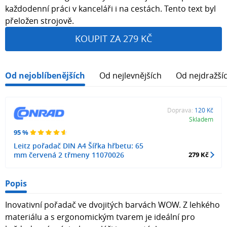
každodenní práci v kanceláři i na cestách. Tento text byl
přeložen strojově.
KOUPIT ZA 279 KČ
Od nejoblíbenějších
Od nejlevnějších
Od nejdražší
Doprava:
120 Kč
Skladem
95 %
Leitz pořadač DIN A4 Šířka hřbetu: 65
mm červená 2 třmeny 11070026
279 Kč
Popis
Inovativní pořadač ve dvojitých barvách WOW. Z lehkého
materiálu a s ergonomickým tvarem je ideální pro