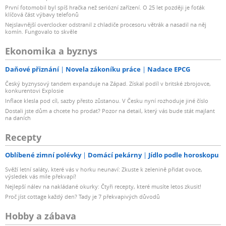
První fotomobil byl spíš hračka než seriózní zařízení. O 25 let později je foťák
klíčová část výbavy telefonů
Nejslavnější overclocker odstranil z chladiče procesoru větrák a nasadil na něj
komín. Fungovalo to skvěle
Ekonomika a byznys
Daňové přiznání
Novela zákoníku práce
Nadace EPCG
Český byznysový tandem expanduje na Západ. Získal podíl v britské zbrojovce,
konkurentovi Explosie
Inflace klesla pod cíl, sazby přesto zůstanou. V Česku nyní rozhoduje jiné číslo
Dostali jste dům a chcete ho prodat? Pozor na detail, který vás bude stát majlant
na daních
Recepty
Oblíbené zimní polévky
Domácí pekárny
Jídlo podle horoskopu
Svěží letní saláty, které vás v horku neunaví: Zkuste k zelenině přidat ovoce,
výsledek vás mile překvapí!
Nejlepší nálev na nakládané okurky: Čtyři recepty, které musíte letos zkusit!
Proč jíst cottage každý den? Tady je 7 překvapivých důvodů
Hobby a zábava