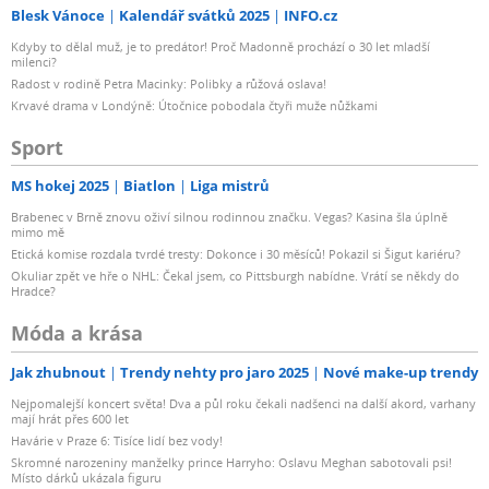
Blesk Vánoce
Kalendář svátků 2025
INFO.cz
Kdyby to dělal muž, je to predátor! Proč Madonně prochází o 30 let mladší
milenci?
Radost v rodině Petra Macinky: Polibky a růžová oslava!
Krvavé drama v Londýně: Útočnice pobodala čtyři muže nůžkami
Sport
MS hokej 2025
Biatlon
Liga mistrů
Brabenec v Brně znovu oživí silnou rodinnou značku. Vegas? Kasina šla úplně
mimo mě
Etická komise rozdala tvrdé tresty: Dokonce i 30 měsíců! Pokazil si Šigut kariéru?
Okuliar zpět ve hře o NHL: Čekal jsem, co Pittsburgh nabídne. Vrátí se někdy do
Hradce?
Móda a krása
Jak zhubnout
Trendy nehty pro jaro 2025
Nové make-up trendy
Nejpomalejší koncert světa! Dva a půl roku čekali nadšenci na další akord, varhany
mají hrát přes 600 let
Havárie v Praze 6: Tisíce lidí bez vody!
Skromné narozeniny manželky prince Harryho: Oslavu Meghan sabotovali psi!
Místo dárků ukázala figuru