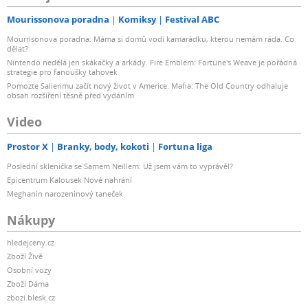
Mourissonova poradna
Komiksy
Festival ABC
Mourrisonova poradna: Máma si domů vodí kamarádku, kterou nemám ráda. Co
dělat?
Nintendo nedělá jen skákačky a arkády. Fire Emblem: Fortune's Weave je pořádná
strategie pro fanoušky tahovek
Pomozte Salierimu začít nový život v Americe. Mafia: The Old Country odhaluje
obsah rozšíření těsně před vydáním
Video
Prostor X
Branky, body, kokoti
Fortuna liga
Poslední sklenička se Samem Neillem: Už jsem vám to vyprávěl?
Epicentrum Kalousek Nové nahrání
Meghanin narozeninový taneček
Nákupy
hledejceny.cz
Zboží Živě
Osobní vozy
Zboží Dáma
zbozi.blesk.cz