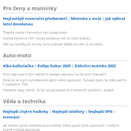
Pro ženy a maminky
Nejčastější novoroční předsevzetí
Miminko a mráz
Jak vybírat
letní dovolenou
Thajské nudle s červeným kari a paprikami
Kamila Nývltová (37): Občas potřebuji mít ve všem pravdu...
Děti by neměly jíst houby! Je to pravda? Záleží na věku a množství
Auto-moto
Alko-kalkulačka
Rallye Dakar 2025
Dálniční známka 2025
Proč mají auta hrdlo nádrže či nabíjecí zásuvku na různých stranách?
Pérez je se svým comebackem zatím velmi spokojen. Dokázal jsem, že stále patřím
k nejlepším, říká
Hledáme zlatý ročník: 25 let vývoje asistentů a emisních systémů v autech
Věda a technika
Nejlepší chytré hodinky
Nejlepší telefony
Nejlepší VPN –
srovnání
Jak dobře vybrat bezdrátová sluchátka. Velká zajistí ticho a pohodlí, s malými
klidně můžete sportovat