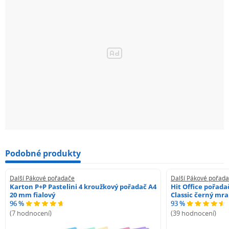
Podobné produkty
Další Pákové pořadače
Další Pákové pořad
Karton P+P Pastelini 4 kroužkový pořadač A4
Hit Office pořad
20 mm fialový
Classic černý mr
96 %
93 %
(7 hodnocení)
(39 hodnocení)