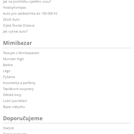
Jak na prohlídku ojetého vozu?
HobbyKompas
Auto pro začátečníka do 100 000 Kč
Zboží Auto
Ojetá Škoda Octavia
Jak vybrat auto?
Mimibazar
Testujte s Mimibazarem
Monster High
Barbie
Lego
Pyžama
Kosmetika a parfémy
Teplákové soupravy
Dětské boty
Ložní povlečení
Bazar nábytku
Doporučujeme
Starjob
České podcasty