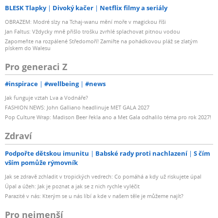
BLESK Tlapky
Divoký kačer
Netflix filmy a seriály
OBRAZEM: Modré slzy na Tchaj-wanu mění moře v magickou říši
Jan Faltus: Vždycky mně přišlo trošku zvrhlé splachovat pitnou vodou
Zapomeňte na rozpálené Středomoří! Zamiřte na pohádkovou pláž se zlatým
pískem do Walesu
Pro generaci Z
#inspirace
#wellbeing
#news
Jak funguje vztah Lva a Vodnáře?
FASHION NEWS: John Galliano headlinuje MET GALA 2027
Pop Culture Wrap: Madison Beer řekla ano a Met Gala odhalilo téma pro rok 2027!
Zdraví
Podpořte dětskou imunitu
Babské rady proti nachlazení
S čím
vším pomůže rýmovník
Jak se zdravě zchladit v tropických vedrech: Co pomáhá a kdy už riskujete úpal
Úpal a úžeh: Jak je poznat a jak se z nich rychle vyléčit
Parazité v nás: Kterým se u nás líbí a kde v našem těle je můžeme najít?
Pro nejmenší