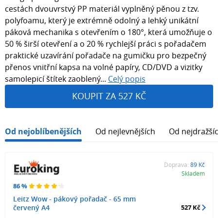
cestách dvouvrstvý PP materiál vyplněný pěnou z tzv.
polyfoamu, který je extrémně odolný a lehký unikátní
páková mechanika s otevřením o 180°, která umožňuje o
50 % širší otevření a o 20 % rychlejší práci s pořadačem
praktické uzavírání pořadače na gumičku pro bezpečný
přenos vnitřní kapsa na volné papíry, CD/DVD a vizitky
samolepicí štítek zaoblený...
Celý popis
KOUPIT ZA 527 KČ
Od nejoblíbenějších
Od nejlevnějších
Od nejdražší
Doprava:
89 Kč
Skladem
86 %
Leitz Wow - pákový pořadač - 65 mm
červený A4
527 Kč