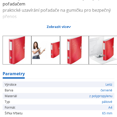
pořadačem
praktické uzavírání pořadače na gumičku pro bezpečný
přenos
vnitřní kapsa na volné papíry, CD/DVD a vizitky
Zobrazit více
samolepicí štítek
zaoblený hřbet a praktický úchyt na propisku pro
pohodlné mobilní použití
šíře hřbetu 65 mm
kapacita 350 listů A4 (80 g/m2)
záruka na mechaniku 5 let
barva červená
Parametry
Výrobce
Leitz
Barva
červené
Materiál
z polypropylenu
Typ
pákové
Formát
A4
Šířka hřbetu
65 mm