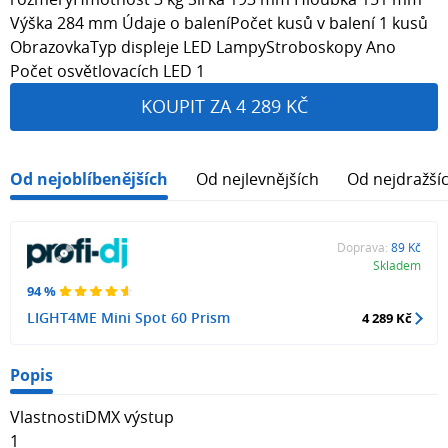
Výška 284 mm Údaje o baleníPočet kusů v balení 1 kusů
ObrazovkaTyp displeje LED LampyStroboskopy Ano
Počet osvětlovacích LED 1
KOUPIT ZA 4 289 KČ
Od nejoblíbenějších
Od nejlevnějších
Od nejdražší
Doprava:
89 Kč
Skladem
94 %
LIGHT4ME Mini Spot 60 Prism
4 289 Kč
Popis
VlastnostiDMX výstup
1