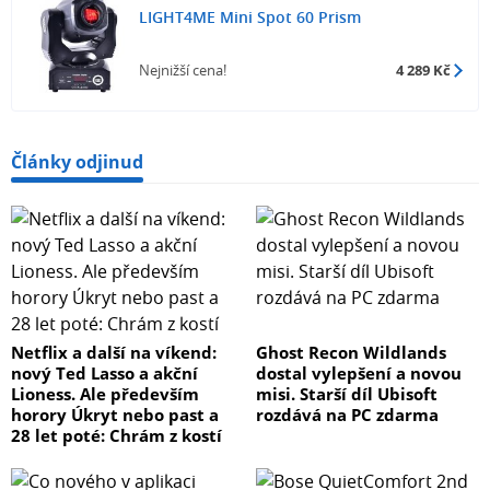
LIGHT4ME Mini Spot 60 Prism
Nejnižší cena!
4 289 Kč
Články odjinud
Netflix a další na víkend:
Ghost Recon Wildlands
nový Ted Lasso a akční
dostal vylepšení a novou
Lioness. Ale především
misi. Starší díl Ubisoft
horory Úkryt nebo past a
rozdává na PC zdarma
28 let poté: Chrám z kostí