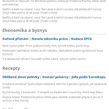
Microsoft se nepoučil. Ve Windows potichu instaluje OneDrive Photos, které nelze
odinstalovat
Netflix a další na víkend: nový Ted Lasso a akční Lioness. Ale především horory
Úkryt nebo past a 28 let poté: Chrám z kostí
Netflix a další na víkend: nový Ted Lasso a akční Lioness. Ale především horory
Úkryt nebo past a 28 let poté: Chrám z kostí
Ekonomika a byznys
Daňové přiznání
Novela zákoníku práce
Nadace EPCG
Itálie vyklízí pláže. První plážové kluby mizí, turisté změnu pocítí brzy
Potenciální zachránce Soleku zrušil nabídku. Zadlužené solární společnosti hrozí
konkurz
V bratislavské rafinerii Slovnaft hořela nádrž, výbuch otřásl okolím
Recepty
Oblíbené zimní polévky
Domácí pekárny
Jídlo podle horoskopu
Cuketová zmrzlina? Vyzkoušejte nečekaný letní hit a geniální způsob, jak zpracovat
úrodu
Rychlé buchty s broskvemi: 5 receptů na sladké letní moučníky, které mají šťávu
Oopsie bread: Proteinové pečivo lehké jako obláček zvládnete připravit jen ze 3
surovin a bez mouky