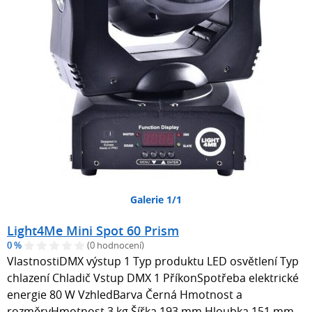
Galerie 1/1
Light4Me Mini Spot 60 Prism
0 %
(0 hodnocení)
VlastnostiDMX výstup 1 Typ produktu LED osvětlení Typ
chlazení Chladič Vstup DMX 1 PříkonSpotřeba elektrické
energie 80 W VzhledBarva Černá Hmotnost a
rozměryHmotnost 3 kg Šířka 193 mm Hloubka 151 mm