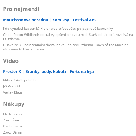
Pro nejmenší
Mourissonova poradna
Komiksy
Festival ABC
Kdo vynalezl kapesník? Historie od středověku po papírové kapesníky
Ghost Recon Wildlands dostal vylepšení a novou misi. Starší díl Ubisoft rozdává na
PC zdarma
Quake ke 30. narozeninám dostal novou epizodu zdarma. Dawn of the Machine
vám zamotá hlavu iluzemi
Video
Prostor X
Branky, body, kokoti
Fortuna liga
Milan Knížák pohřeb
Jiří Pospíšil
Václav Klaus
Nákupy
hledejceny.cz
Zboží Živě
Osobní vozy
Zboží Dáma