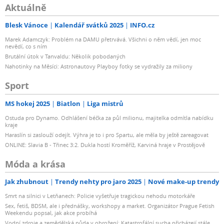
Aktuálně
Blesk Vánoce
Kalendář svátků 2025
INFO.cz
Marek Adamczyk: Problém na DAMU přetrvává. Všichni o něm vědí, jen moc
nevědí, co s ním
Brutální útok v Tanvaldu: Několik pobodaných
Nahotinky na Měsíci: Astronautovy Playboy fotky se vydražily za miliony
Sport
MS hokej 2025
Biatlon
Liga mistrů
Ostuda pro Dynamo. Odhlášení béčka za půl milionu, majitelka odmítla nabídku
kraje
Haraslín si zaslouží odejít. Výhra je to i pro Spartu, ale měla by ještě zareagovat
ONLINE: Slavia B - Třinec 3:2. Dukla hostí Kroměříž, Karviná hraje v Prostějově
Móda a krása
Jak zhubnout
Trendy nehty pro jaro 2025
Nové make-up trendy
Smrt na silnici v Letňanech: Policie vyšetřuje tragickou nehodu motorkáře
Sex, fetiš, BDSM, ale i přednášky, workshopy a market. Organizátor Prague Fetish
Weekendu popsal, jak akce probíhá
Vodní zdroje a zemědělská půda v ohrožení: Katastrofální sucha přicházejí stále