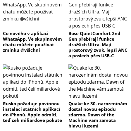
Co nového v aplikaci
Bose QuietComfort 2nd
WhatsApp. Ve skupinovém
Gen přebírají funkce
chatu můžete používat
dražších Ultra. Mají
zmínku @všichni
prostorový zvuk, lepší ANC
a poslech přes USB-C
Rusko požaduje povinnou
Quake ke 30. narozeninám
instalaci státních aplikací
dostal novou epizodu
do iPhonů. Apple odmítl,
zdarma. Dawn of the
teď čelí miliardové pokutě
Machine vám zamotá
hlavu iluzemi