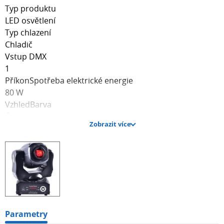
Typ produktu
LED osvětlení
Typ chlazení
Chladič
Vstup DMX
1
PříkonSpotřeba elektrické energie
80 W
VzhledBarva
Černá
Zobrazit více
Hmotnost a rozměryHmotnost
3 kg
Šířka
193 mm
Hloubka
151 mm
Výška
284 mm
Parametry