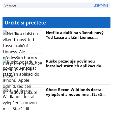
Údaje o baleníPočet kusů v balení
Výrobce
LIGHT4ME
1 kusů
ObrazovkaTyp displeje
LED
Určitě si přečtěte
LampyStroboskopy
Ano
Netflix a další na víkend: nový
Počet osvětlovacích LED
Ted Lasso a akční Lioness....
1
Rusko požaduje povinnou
instalaci státních aplikací do...
Ghost Recon Wildlands dostal
vylepšení a novou misi. Starší...