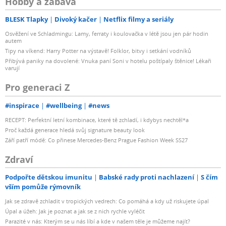
Hobby a zábava
BLESK Tlapky
Divoký kačer
Netflix filmy a seriály
Osvěžení ve Schladmingu: Lamy, ferraty i koulovačka v létě jsou jen pár hodin
autem
Tipy na víkend: Harry Potter na výstavě! Folklor, bitvy i setkání vodníků
Přibývá paniky na dovolené: Vnuka paní Soni v hotelu poštípaly štěnice! Lékaři
varují
Pro generaci Z
#inspirace
#wellbeing
#news
RECEPT: Perfektní letní kombinace, které tě zchladí, i kdybys nechtěl*a
Proč každá generace hledá svůj signature beauty look
Září patří módě: Co přinese Mercedes-Benz Prague Fashion Week SS27
Zdraví
Podpořte dětskou imunitu
Babské rady proti nachlazení
S čím
vším pomůže rýmovník
Jak se zdravě zchladit v tropických vedrech: Co pomáhá a kdy už riskujete úpal
Úpal a úžeh: Jak je poznat a jak se z nich rychle vyléčit
Parazité v nás: Kterým se u nás líbí a kde v našem těle je můžeme najít?