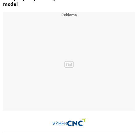
model
VÝBĚR