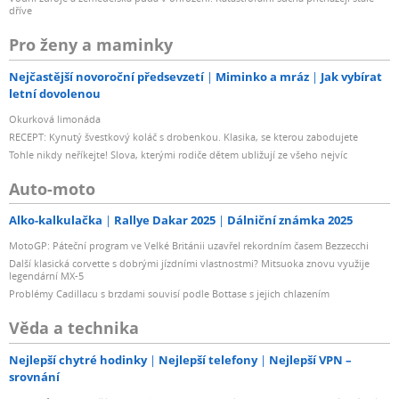
dříve
Pro ženy a maminky
Nejčastější novoroční předsevzetí
Miminko a mráz
Jak vybírat
letní dovolenou
Okurková limonáda
RECEPT: Kynutý švestkový koláč s drobenkou. Klasika, se kterou zabodujete
Tohle nikdy neříkejte! Slova, kterými rodiče dětem ubližují ze všeho nejvíc
Auto-moto
Alko-kalkulačka
Rallye Dakar 2025
Dálniční známka 2025
MotoGP: Páteční program ve Velké Británii uzavřel rekordním časem Bezzecchi
Další klasická corvette s dobrými jízdními vlastnostmi? Mitsuoka znovu využije
legendární MX-5
Problémy Cadillacu s brzdami souvisí podle Bottase s jejich chlazením
Věda a technika
Nejlepší chytré hodinky
Nejlepší telefony
Nejlepší VPN –
srovnání