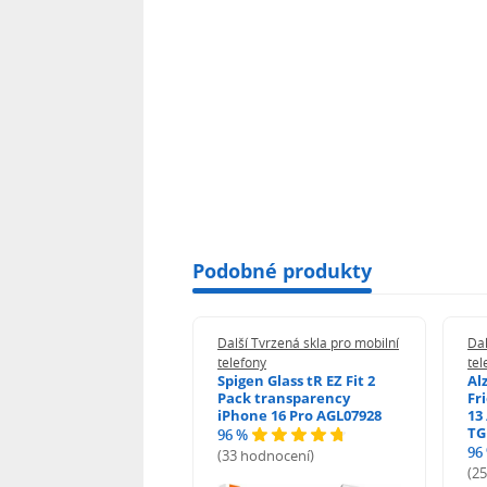
Podobné produkty
 Tvrzená skla pro mobilní
Další Tvrzená skla pro mobilní
Dal
ony
telefony
tel
guard 2.5D Glass
Spigen Glass tR EZ Fit 2
Al
Fit DustFree pro
Pack transparency
Fr
ne 17 Pro Max AGD-
iPhone 16 Pro AGL07928
13 
479BDAP3
TG
96 %
96
(33 hodnocení)
odnocení)
(2