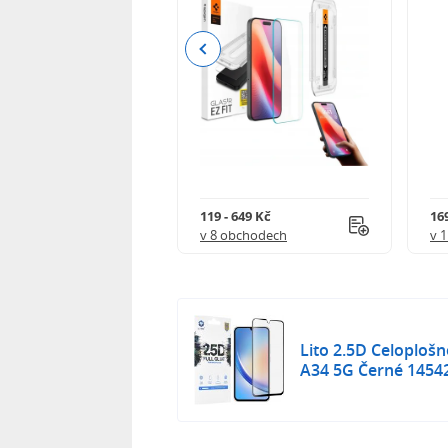
Previous
Kč
119 - 649 Kč
16
 obchodech
v 8 obchodech
v 
Lito 2.5D Celoploš
A34 5G Černé 1454