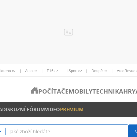
Iarena.cz
Auto.cz
E15.cz
iSport.cz
Doupě.cz
AutoRevue.
POČÍTAČE
MOBILY
TECHNIKA
HRY
A
DISKUZNÍ FÓRUM
VIDEO
PREMIUM