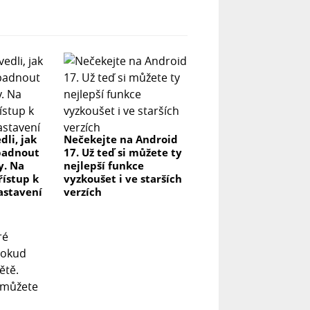
dli, jak
Nečekejte na Android
padnout
17. Už teď si můžete ty
y. Na
nejlepší funkce
řístup k
vyzkoušet i ve starších
astavení
verzích