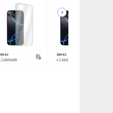
Next
199 Kč
399 Kč
v 1 obchodě
v 1 obchodě