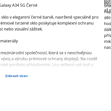
Galaxy A34 5G Černé
sklo v elegantní černé barvě, navržené speciálně pro
rémiové tvrzené sklo poskytuje komplexní ochranu
st nebo vizuální zážitek.
 materiály
je mezinárodní společností, která se s neochvějnou
a vývoj a výrobu prémiové ochrany displejů. Na rozdíl
oké portfolio příslušenství, Lito veškeré své úsilí a
e (R&D) v oblasti ochranných skel a fólií. Díky
Zobrazit více
utaci jako přední OEM/ODM dodavatel pro jiné značky
íčovými pilíři značky jsou špičková kvalita materiálů,
stupná cena.
ana s elegantním vzhledem