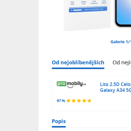
Galerie 1/
Od nejoblíbenějších
Od nejl
Lito 2.5D Cel
Galaxy A34 5
97 %
Popis