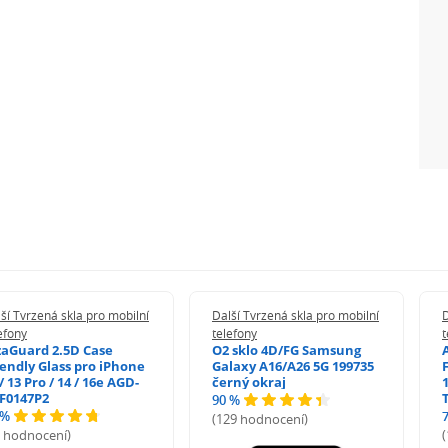
ší Tvrzená skla pro mobilní
Další Tvrzená skla pro mobilní
D
efony
telefony
t
zaGuard 2.5D Case
O2 sklo 4D/FG Samsung
iendly Glass pro iPhone
Galaxy A16/A26 5G 199735
/ 13 Pro / 14 / 16e AGD-
černý okraj
1
F0147P2
90 %
 %
(129 hodnocení)
5 hodnocení)