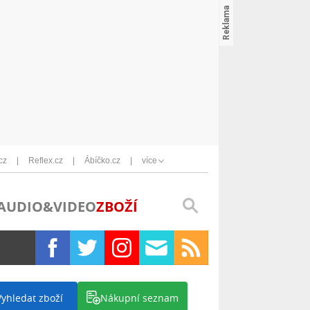
cz
Reflex.cz
Ábíčko.cz
více
AUDIO&VIDEO
ZBOŽÍ
Vyhledat zboží
Nákupní seznam