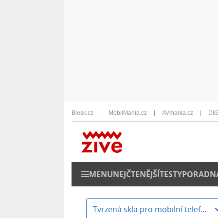
Blesk.cz
MobilMania.cz
AVmania.cz
DIG
MENU
NEJČTENĚJŠÍ
TESTY
PORADN
Tvrzená skla pro mobilní telefony