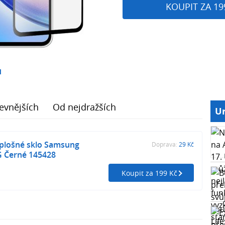
KOUPIT ZA 19
1
evnějších
Od nejdražších
Ur
oplošné sklo Samsung
Doprava:
29 Kč
G Černé 145428
Koupit za 199 Kč