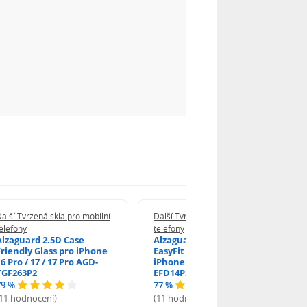
alší Tvrzená skla pro mobilní
Další Tvrzená skla pro mobilní
elefony
telefony
Alzaguard 2.5D Case
Alzaguard 2.5D Glass
Friendly Glass pro iPhone
EasyFit DustFree pro
6 Pro / 17 / 17 Pro AGD-
iPhone 16 Pro / 17 AGD-
TGF263P2
EFD14P3
79 %
77 %
(11 hodnocení)
(11 hodnocení)