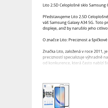
Lito 2.5D Celoplošné sklo Samsung 
Představujeme Lito 2.5D Celoplošné 
váš Samsung Galaxy A34 5G. Toto p
displeje, aniž by narušilo jeho citlivo
O značce Lito: Preciznost a špičkové
Značka Lito, založená v roce 2011, 
precizností specializuje výhradně n
od konkurence, která často nabízí šir
investice směřuje do výzkumu a vývoj
tomuto zaměření si vybudovala rep
a zároveň jako silný globální hráč. Kl
pokročilé výrobní technologie a do
Design a parametry: Dokonalá ochr