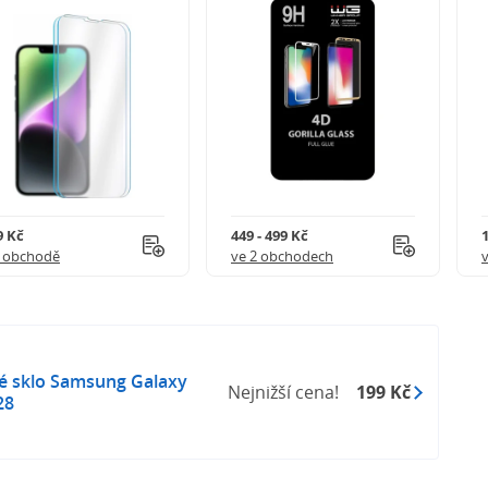
9 Kč
449 - 499 Kč
1 obchodě
ve 2 obchodech
né sklo Samsung Galaxy
Nejnižší cena!
199 Kč
28