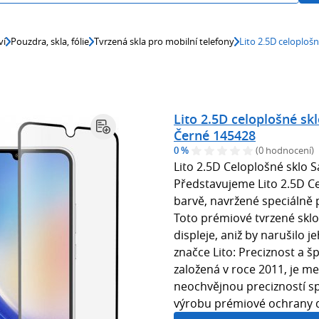
ví
Pouzdra, skla, fólie
Tvrzená skla pro mobilní telefony
Lito 2.5D celoplo
Lito 2.5D celoplošné s
Černé 145428
0 %
(0 hodnocení)
Lito 2.5D Celoplošné sklo
Představujeme Lito 2.5D Ce
barvě, navržené speciálně
Toto prémiové tvrzené skl
displeje, aniž by narušilo je
značce Lito: Preciznost a š
založená v roce 2011, je me
neochvějnou precizností sp
výrobu prémiové ochrany di